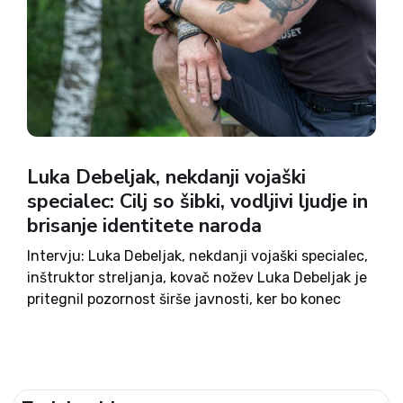
Luka Debeljak, nekdanji vojaški
specialec: Cilj so šibki, vodljivi ljudje in
brisanje identitete naroda
Intervju: Luka Debeljak, nekdanji vojaški specialec,
inštruktor streljanja, kovač nožev Luka Debeljak je
pritegnil pozornost širše javnosti, ker bo konec
avgusta vodil tabor Katoliške mladine,
poimenovan »katoliški vikend vojaških veščin«.
Zavrača podtikanje, da gre za promocijo nasilja,
agresije. Na tečajih,...