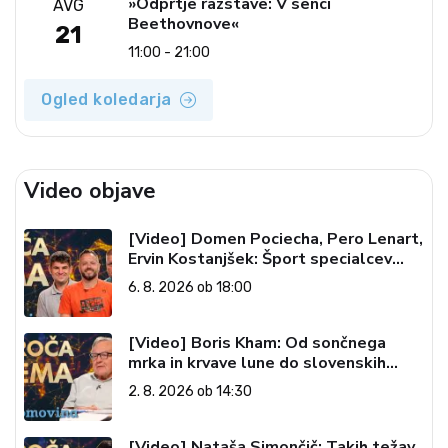
»Odprtje razstave: V senci
AVG
Beethovnove«
21
11:00 - 21:00
Ogled koledarja
Video objave
[Video] Domen Pociecha, Pero Lenart,
Ervin Kostanjšek: Šport specialcev
(Vroča tema, 6. 8. 2026)
6. 8. 2026 ob 18:00
[Video] Boris Kham: Od sončnega
mrka in krvave lune do slovenskih
pečatov v vesolju (Vroča tema, 2. 8.
2. 8. 2026 ob 14:30
2026)
[Video] Nataša Simončič: Takih težav