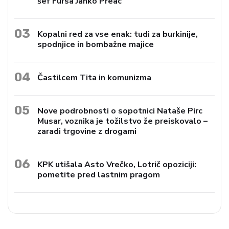
šef Fursa Janko Preac
03
Kopalni red za vse enak: tudi za burkinije,
spodnjice in bombažne majice
04
Častilcem Tita in komunizma
05
Nove podrobnosti o sopotnici Nataše Pirc
Musar, voznika je tožilstvo že preiskovalo –
zaradi trgovine z drogami
06
KPK utišala Asto Vrečko, Lotrič opoziciji:
pometite pred lastnim pragom