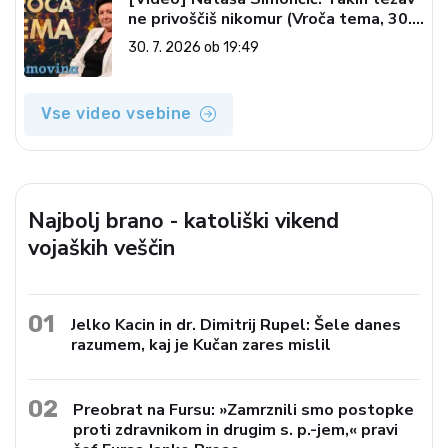
ne privoščiš nikomur (Vroča tema, 30.
7. 2026)
30. 7. 2026 ob 19:49
Vse video vsebine
Najbolj brano - katoliški vikend
vojaških veščin
01
Jelko Kacin in dr. Dimitrij Rupel: Šele danes
razumem, kaj je Kučan zares mislil
02
Preobrat na Fursu: »Zamrznili smo postopke
proti zdravnikom in drugim s. p.-jem,« pravi