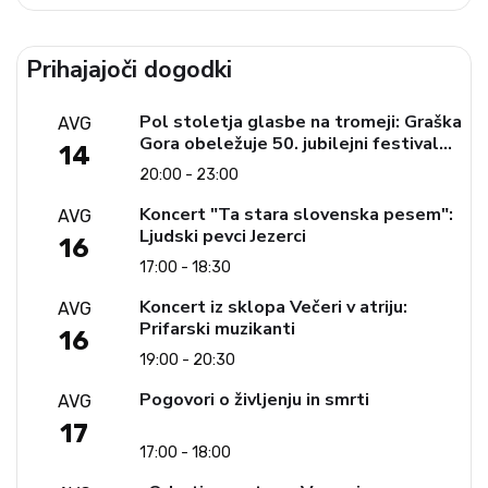
Prihajajoči dogodki
Pol stoletja glasbe na tromeji: Graška
AVG
Gora obeležuje 50. jubilejni festival
14
narodno-zabavne glasbe
20:00 - 23:00
Koncert "Ta stara slovenska pesem":
AVG
Ljudski pevci Jezerci
16
17:00 - 18:30
Koncert iz sklopa Večeri v atriju:
AVG
Prifarski muzikanti
16
19:00 - 20:30
Pogovori o življenju in smrti
AVG
17
17:00 - 18:00