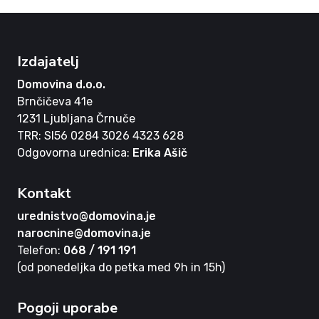
Izdajatelj
Domovina d.o.o.
Brnčičeva 41e
1231 Ljubljana Črnuče
TRR: SI56 0284 3026 4323 628
Odgovorna urednica:
Erika Ašič
Kontakt
urednistvo@domovina.je
narocnine@domovina.je
Telefon:
068 / 191 191
(od ponedeljka do petka med 9h in 15h)
Pogoji uporabe