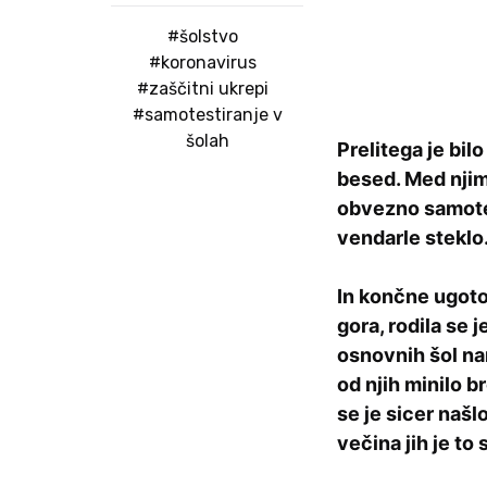
#šolstvo
#koronavirus
#zaščitni ukrepi
#samotestiranje v
šolah
Prelitega je bil
besed. Med njimi
obvezno samotes
vendarle steklo
In končne ugotov
gora, rodila se 
osnovnih šol na
od njih minilo b
se je sicer našl
večina jih je to