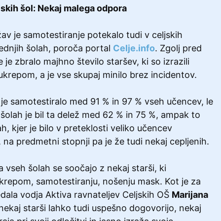
jskih šol: Nekaj malega odpora
žav je samotestiranje potekalo tudi v celjskih
ednjih šolah, poroča portal
Celje.info
. Zgolj pred
 je zbralo majhno število staršev, ki so izrazili
 ukrepom, a je vse skupaj minilo brez incidentov.
e je samotestiralo med 91 % in 97 % vseh učencev, le
olah je bil ta delež med 62 % in 75 %, ampak to
h, kjer je bilo v preteklosti veliko učencev
 na predmetni stopnji pa je že tudi nekaj cepljenih.
a vseh šolah se soočajo z nekaj starši, ki
krepom, samotestiranju, nošenju mask. Kot je za
edala vodja Aktiva ravnateljev Celjskih OŠ
Marijana
nekaj starši lahko tudi uspešno dogovorijo, nekaj