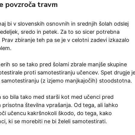
ne povzroča travm
aj bi v slovenskih osnovnih in srednjih šolah odslej
nedeljek, sredo in petek. Za to so sicer potrebna
 Prav zbiranje teh pa se je v celotni zadevi izkazalo
blem.
erih so se tako pred šolami zbrale manjše skupine
rotestirale proti samotestiranju učencev. Spet drugje j
i samotestiranju (z izjemo manjkajočih) stoodstotna.
a so bila tako med starši kot med učenci pred
prisotna številna vprašanja. Od tega, ali lahko
roči učencu kakršnokoli škodo, do tega, kako
i, ki se morebiti ne bi želeli samotestirati.