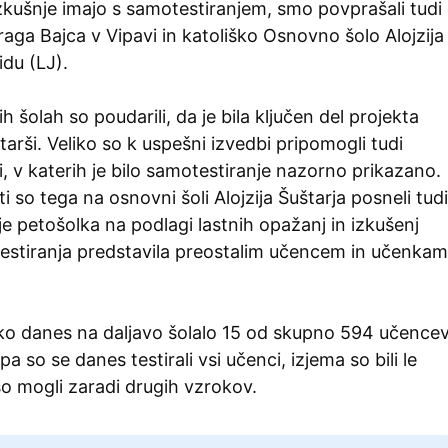
zkušnje imajo s samotestiranjem, smo povprašali tudi
ga Bajca v Vipavi in katoliško Osnovno šolo Alojzija
idu (LJ).
 šolah so poudarili, da je bila ključen del projekta
tarši. Veliko so k uspešni izvedbi pripomogli tudi
i, v katerih je bilo samotestiranje nazorno prikazano.
i so tega na osnovni šoli Alojzija Šuštarja posneli tudi
je petošolka na podlagi lastnih opažanj in izkušenj
stiranja predstavila preostalim učencem in učenkam
tako danes na daljavo šolalo 15 od skupno 594 učence
pa so se danes testirali vsi učenci, izjema so bili le
niso mogli zaradi drugih vzrokov.