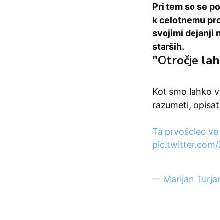
Pri tem so se po
k celotnemu pro
svojimi dejanji 
starših.
"Otročje lah
Kot smo lahko vi
razumeti, opisati
Ta prvošolec ve 
pic.twitter.co
— Marijan Turj