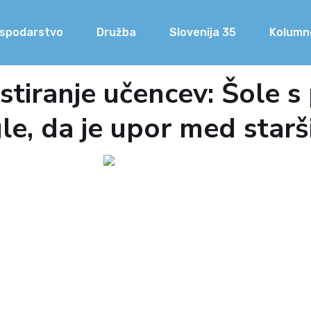
spodarstvo
Družba
Slovenija 35
Kolumn
iranje učencev: Šole s
e, da je upor med starš