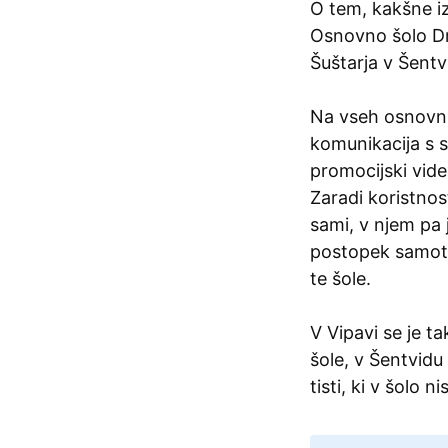
O tem, kakšne i
Osnovno šolo Dra
Šuštarja v Šentv
Na vseh osnovnih
komunikacija s s
promocijski vide
Zaradi koristnost
sami, v njem pa 
postopek samote
te šole.
V Vipavi se je 
šole, v Šentvidu 
tisti, ki v šolo 