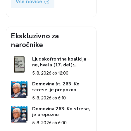
Vse novice
Ekskluzivno za
naročnike
Ljudskofrontna koalicija –
ne, hvala (17. del):
Priprave na sestop z
5. 8. 2026 ob 12:00
oblasti – dvorska
opozicija 6: Gramsci na
Domovina št. 263: Ko
delu: Revija 2000 in
strese, je prepozno
revolucionarna izvotlitev
5. 8. 2026 ob 6:10
krščanstva
Domovina 263: Ko strese,
je prepozno
5. 8. 2026 ob 6:00