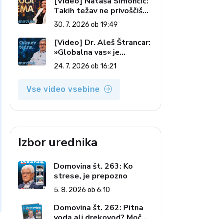
[Video] Nataša Simončič:
Takih težav ne privoščiš
nikomur (Vroča tema, 30.
30. 7. 2026 ob 19:49
7. 2026)
[Video] Dr. Aleš Štrancar:
»Globalna vas« je
zatiranje vseh (Odmev
24. 7. 2026 ob 16:21
tedna, 24. 7. 2026)
Vse video vsebine
Izbor urednika
Domovina št. 263: Ko
strese, je prepozno
5. 8. 2026 ob 6:10
Domovina št. 262: Pitna
voda ali drekovod? Moč