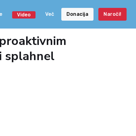
e
Več
Donacija
Naroči!
Video
 proaktivnim
i splahnel