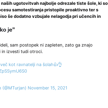
 naših ugotovitvah najbolje odrezale tiste šole, ki so
cesu samotestiranja pristopile proaktivno ter s
niso še dodatno vzbujale nelagodja pri učencih in
ko je"
deli, sam postopek ni zapleten, zato ga znajo
 in izvesti tudi otroci.
več kot ravnatelji na šolah👍👌
m/ZpSSymU6S0
an (@MTurjan)
November 15, 2021