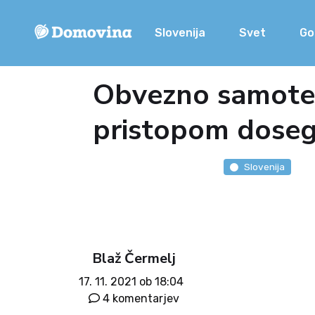
Slovenija
Svet
Go
Obvezno samotest
pristopom dosegl
Slovenija
Blaž Čermelj
17. 11. 2021 ob 18:04
4 komentarjev