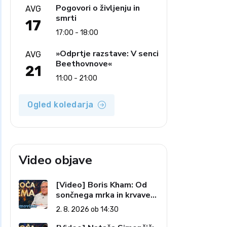
Pogovori o življenju in
AVG
smrti
17
17:00 - 18:00
»Odprtje razstave: V senci
AVG
Beethovnove«
21
11:00 - 21:00
Ogled koledarja
Video objave
[Video] Boris Kham: Od
sončnega mrka in krvave
lune do slovenskih
2. 8. 2026 ob 14:30
pečatov v vesolju (Vroča
tema, 2. 8. 2026)