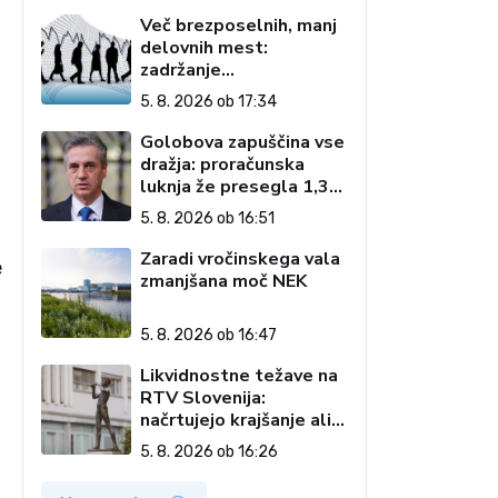
Več brezposelnih, manj
delovnih mest:
zadržanje
interventnega zakona
5. 8. 2026 ob 17:34
podaljšuje negotovost
Golobova zapuščina vse
dražja: proračunska
luknja že presegla 1,3
milijarde evrov
5. 8. 2026 ob 16:51
Zaradi vročinskega vala
e
zmanjšana moč NEK
5. 8. 2026 ob 16:47
Likvidnostne težave na
RTV Slovenija:
načrtujejo krajšanje ali
ukinitev oddaj in nižji
5. 8. 2026 ob 16:26
doseg vsebin