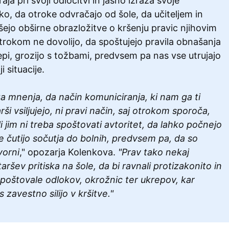
aja pri svoji odločitvi in jasno izraža svoje
ako, da otroke odvračajo od šole, da učiteljem in
šejo obširne obrazložitve o kršenju pravic njihovim
rokom ne dovolijo, da spoštujejo pravila obnašanja
epi, grozijo s tožbami, predvsem pa nas vse utrujajo
i situacije.
 mnenja, da način komuniciranja, ki nam ga ti
ši vsiljujejo, ni pravi način, saj otrokom sporoča,
i jim ni treba spoštovati avtoritet, da lahko počnejo
e čutijo sočutja do bolnih, predvsem pa, da so
vorni
," opozarja Kolenkova.
"Prav tako nekaj
ršev pritiska na šole, da bi ravnali protizakonito in
spoštovale odlokov, okrožnic ter ukrepov, kar
 zavestno silijo v kršitve."