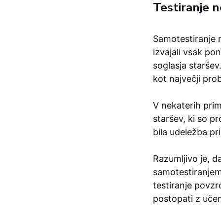
Testiranje 
Samotestiranje n
izvajali vsak po
soglasja staršev.
kot največji pro
V nekaterih prim
staršev, ki so p
bila udeležba pr
Razumljivo je, d
samotestiranjem 
testiranje povz
postopati z učenc