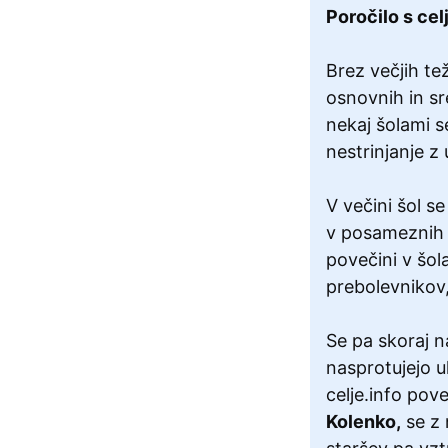
Poročilo s cel
Brez večjih te
osnovnih in sr
nekaj šolami se
nestrinjanje z
V večini šol s
v posameznih š
povečini v šola
prebolevnikov,
Se pa skoraj n
nasprotujejo u
celje.info pov
Kolenko,
se z 