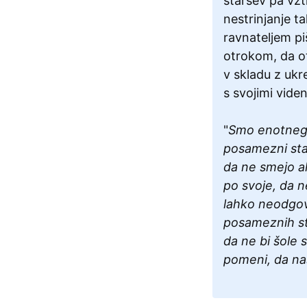
staršev pa vztr
nestrinjanje t
ravnateljem pi
otrokom, da ot
v skladu z ukr
s svojimi videnj
"
Smo enotnega
posamezni star
da ne smejo al
po svoje, da n
lahko neodgo
posameznih sta
da ne bi šole 
pomeni, da nas