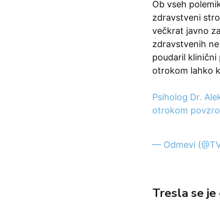
Ob vseh polemika
zdravstveni stro
večkrat javno za
zdravstvenih ne 
poudaril kliničn
otrokom lahko k
Psiholog Dr. Ale
otrokom povzro
— Odmevi (@T
Tresla se je 