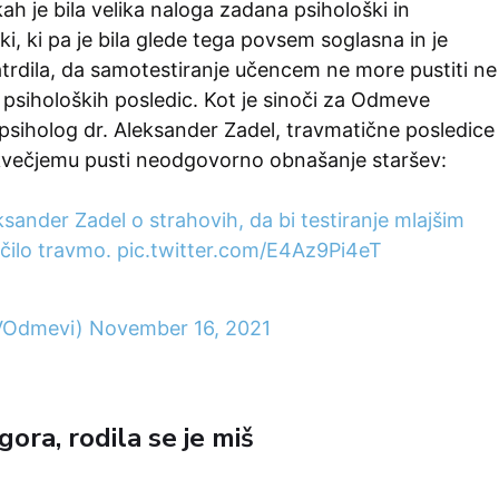
h je bila velika naloga zadana psihološki in
ki, ki pa je bila glede tega povsem soglasna in je
trdila, da samotestiranje učencem ne more pustiti ne
psiholoških posledic. Kot je sinoči za Odmeve
i psiholog dr. Aleksander Zadel, travmatične posledice
večjemu pusti neodgovorno obnašanje staršev:
ksander Zadel o strahovih, da bi testiranje mlajšim
čilo travmo.
pic.twitter.com/E4Az9Pi4eT
VOdmevi)
November 16, 2021
gora, rodila se je miš