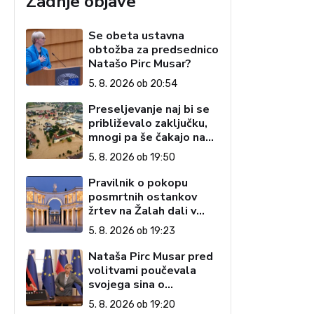
Zadnje objave
Se obeta ustavna
obtožba za predsednico
Natašo Pirc Musar?
5. 8. 2026 ob 20:54
Preseljevanje naj bi se
približevalo zaključku,
mnogi pa še čakajo na
domove
5. 8. 2026 ob 19:50
Pravilnik o pokopu
posmrtnih ostankov
žrtev na Žalah dali v
javno razpravo
5. 8. 2026 ob 19:23
Nataša Pirc Musar pred
volitvami poučevala
svojega sina o
pripenjanju na zadnjem
5. 8. 2026 ob 19:20
sedežu