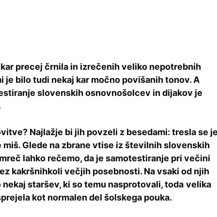
o kar precej črnila in izrečenih veliko nepotrebnih
 je bilo tudi nekaj kar močno povišanih tonov. A
tiranje slovenskih osnovnošolcev in dijakov je
.
itve? Najlažje bi jih povzeli z besedami: tresla se j
je miš. Glede na zbrane vtise iz številnih slovenskih
mreč lahko rečemo, da je samotestiranje pri večini
rez kakršnihkoli večjih posebnosti. Na vsaki od njih
o nekaj staršev, ki so temu nasprotovali, toda
velika
 sprejela kot normalen del šolskega pouka.