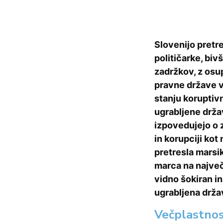
Slovenijo pretre
političarke, biv
zadržkov, z osu
pravne države v
stanju koruptivn
ugrabljene držav
izpovedujejo o z
in korupciji kot
pretresla marsi
marca na največji
vidno šokiran in
ugrabljena drža
Večplastno