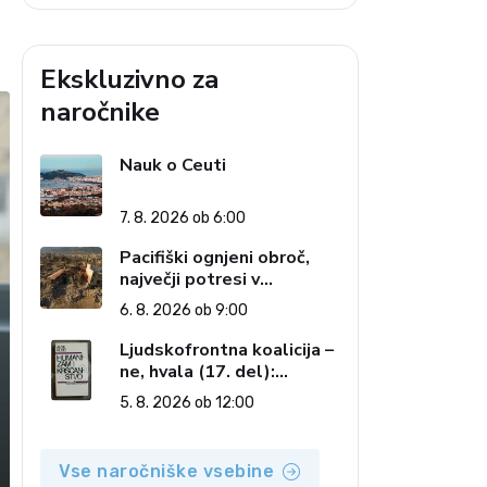
Ekskluzivno za
naročnike
Nauk o Ceuti
7. 8. 2026 ob 6:00
Pacifiški ognjeni obroč,
največji potresi v
zgodovini in cena pozabe
6. 8. 2026 ob 9:00
Ljudskofrontna koalicija –
ne, hvala (17. del):
Priprave na sestop z
5. 8. 2026 ob 12:00
oblasti – dvorska
opozicija 6: Gramsci na
delu: Revija 2000 in
Vse naročniške vsebine
revolucionarna izvotlitev