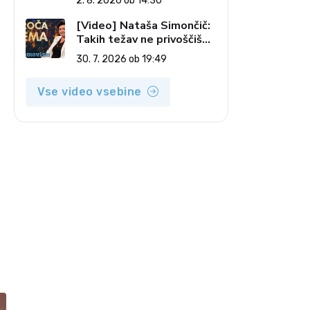
2. 8. 2026 ob 14:30
pečatov v vesolju (Vroča
tema, 2. 8. 2026)
[Video] Nataša Simončič:
Takih težav ne privoščiš
nikomur (Vroča tema, 30.
30. 7. 2026 ob 19:49
7. 2026)
Vse video vsebine