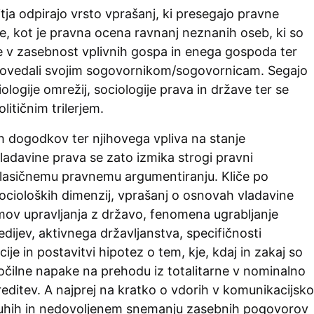
ja odpirajo vrsto vprašanj, ki presegajo pravne
e, kot je pravna ocena ravnanj neznanih oseb, ki so
e v zasebnost vplivnih gospa in enega gospoda ter
o povedali svojim sogovornikom/sogovornicam. Segajo
ologije omrežij, sociologije prava in države ter se
litičnim trilerjem.
h dogodkov ter njihovega vpliva na stanje
ladavine prava se zato izmika strogi pravni
 klasičnemu pravnemu argumentiranju. Kliče po
h socioloških dimenzij, vprašanj o osnovah vladavine
ov upravljanja z državo, fenomena ugrabljanje
dijev, aktivnega državljanstva, specifičnosti
ije in postavitvi hipotez o tem, kje, kdaj in zakaj so
ločilne napake na prehodu iz totalitarne v nominalno
ditev. A najprej na kratko o vdorih v komunikacijsko
luhih in nedovoljenem snemanju zasebnih pogovorov