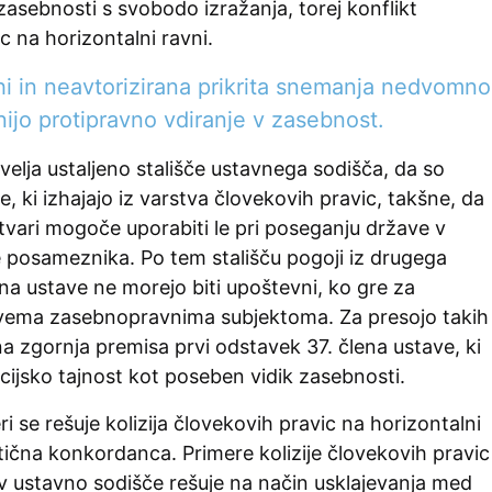
asebnosti s svobodo izražanja, torej konflikt
c na horizontalni ravni.
hi in neavtorizirana prikrita snemanja nedvomno
ijo protipravno vdiranje v zasebnost.
velja ustaljeno stališče ustavnega sodišča, da so
, ki izhajajo iz varstva človekovih pravic, takšne, da
 stvari mogoče uporabiti le pri poseganju države v
e posameznika. Po tem stališču pogoji iz drugega
na ustave ne morejo biti upoštevni, ko gre za
vema zasebnopravnima subjektoma. Za presojo takih
na zgornja premisa prvi odstavek 37. člena ustave, ki
ijsko tajnost kot poseben vidik zasebnosti.
i se rešuje kolizija človekovih pravic na horizontalni
ktična konkordanca. Primere kolizije človekovih pravic
ev ustavno sodišče rešuje na način usklajevanja med