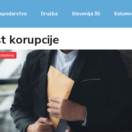
spodarstvo
Družba
Slovenija 35
Kolumn
t korupcije
Kolumna