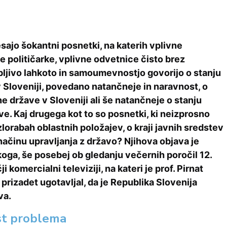
sajo šokantni posnetki, na katerih vplivne
še političarke, vplivne odvetnice čisto brez
pljivo lahkoto in samoumevnostjo govorijo o stanju
 Sloveniji, povedano natančneje in naravnost, o
e države v Sloveniji ali še natančneje o stanju
e. Kaj drugega kot to so posnetki, ki neizprosno
lorabah oblastnih položajev, o kraji javnih sredstev
 načinu upravljanja z državo? Njihova objava je
koga, še posebej ob gledanju večernih poročil 12.
 komercialni televiziji, na kateri je prof. Pirnat
 prizadet ugotavljal, da je Republika Slovenija
va.
st problema