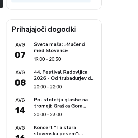
krščanstva
Prihajajoči dogodki
Sveta maša: »Mučenci
AVG
med Slovenci«
07
19:00 - 20:30
44. Festival Radovljica
AVG
2026 - Od trubadurjev do
08
Brahmsa
20:00 - 22:00
Pol stoletja glasbe na
AVG
tromeji: Graška Gora
14
obeležuje 50. jubilejni
20:00 - 23:00
festival narodno-zabavne
glasbe
Koncert "Ta stara
AVG
slovenska pesem":