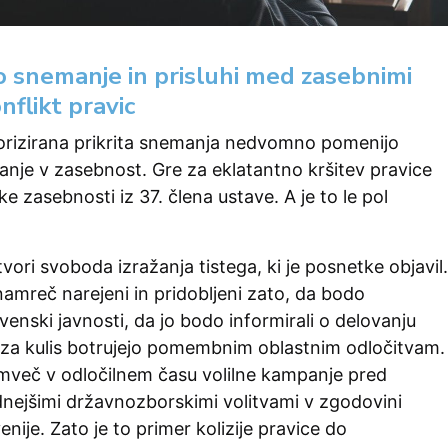
 snemanje in prisluhi med zasebnimi
nflikt pravic
vtorizirana prikrita snemanja nedvomno pomenijo
anje v zasebnost. Gre za eklatantno kršitev pravice
e zasebnosti iz 37. člena ustave. A je to le pol
vori svoboda izražanja tistega, ki je posnetke objavil.
 namreč narejeni in pridobljeni zato, da bodo
ovenski javnosti, da jo bodo informirali o delovanju
i izza kulis botrujejo pomembnim oblastnim odločitvam.
emveč v odločilnem času volilne kampanje pred
dnejšimi državnozborskimi volitvami v zgodovini
nije. Zato je to primer kolizije pravice do