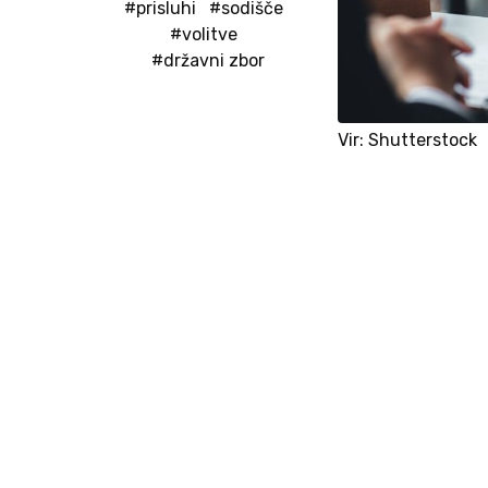
#prisluhi
#sodišče
#volitve
#državni zbor
Vir: Shutterstock