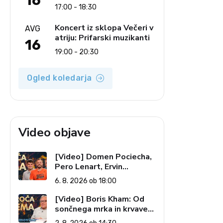
16
Ljudski pevci Jezerci
17:00 - 18:30
Koncert iz sklopa Večeri v
AVG
atriju: Prifarski muzikanti
16
19:00 - 20:30
Ogled koledarja
Video objave
[Video] Domen Pociecha,
Pero Lenart, Ervin
Kostanjšek: Šport
6. 8. 2026 ob 18:00
specialcev (Vroča tema, 6.
8. 2026)
[Video] Boris Kham: Od
sončnega mrka in krvave
lune do slovenskih