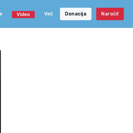
e
Več
Donacija
Naroči!
Video