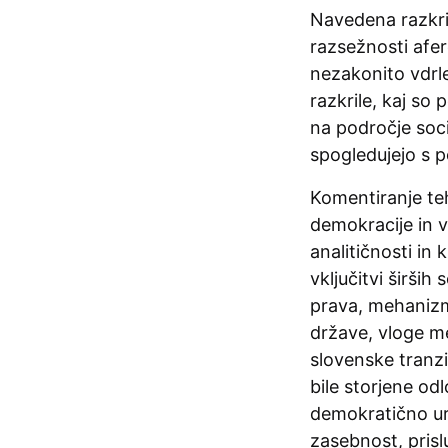
Navedena razkrit
razsežnosti afer
nezakonito vdrl
razkrile, kaj s
na področje soci
spogledujejo s po
Komentiranje te
demokracije in v
analitičnosti in
vključitvi širši
prava, mehanizm
države, vloge me
slovenske tranzic
bile storjene od
demokratično ure
zasebnost, pris