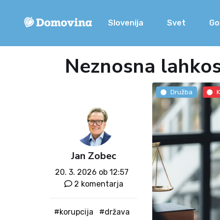
Slovenija
Svet
Go
Neznosna lahkos
Družba
Jan Zobec
20. 3. 2026 ob 12:57
2 komentarja
#korupcija
#država