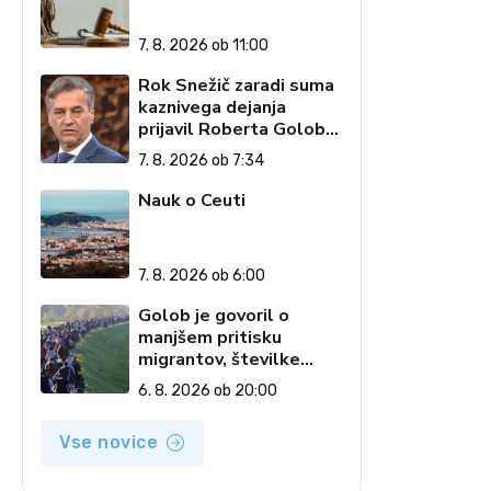
7. 8. 2026 ob 11:00
Rok Snežič zaradi suma
kaznivega dejanja
prijavil Roberta Goloba
– 'islamofila'
7. 8. 2026 ob 7:34
Nauk o Ceuti
7. 8. 2026 ob 6:00
Golob je govoril o
manjšem pritisku
migrantov, številke
govorijo drugače
6. 8. 2026 ob 20:00
Vse novice