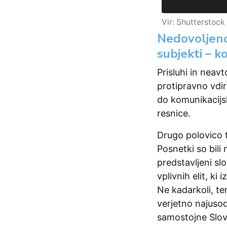
Vir: Shutterstock
Nedovoljeno
subjekti – ko
Prisluhi in nea
protipravno vdir
do komunikacijsk
resnice.
Drugo polovico t
Posnetki so bili
predstavljeni sl
vplivnih elit, k
Ne kadarkoli, t
verjetno najuso
samostojne Slove