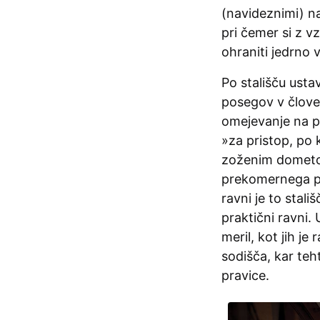
(navideznimi) n
pri čemer si z v
ohraniti jedrno v
Po stališču ust
posegov v člove
omejevanje na p
»za pristop, po 
zoženim dometom
prekomernega po
ravni je to stal
praktični ravni.
meril, kot jih j
sodišča, kar teh
pravice.