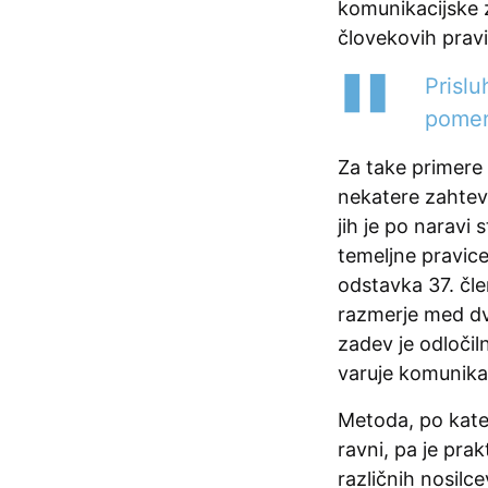
komunikacijske z
človekovih pravi
Prislu
pomen
Za take primere 
nekatere zahteve
jih je po naravi
temeljne pravic
odstavka 37. čle
razmerje med d
zadev je odločil
varuje komunikac
Metoda, po kater
ravni, pa je pra
različnih nosilc