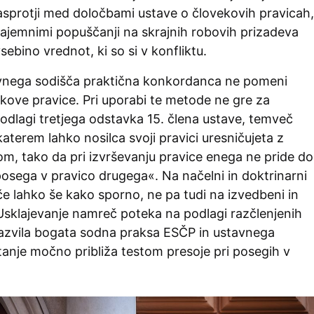
asprotji med določbami ustave o človekovih pravicah,
zajemnimi popuščanji na skrajnih robovih prizadeva
sebino vrednot, ki so si v konfliktu.
avnega sodišča praktična konkordanca ne pomeni
kove pravice. Pri uporabi te metode ne gre za
odlagi tretjega odstavka 15. člena ustave, temveč
katerem lahko nosilca svoji pravici uresničujeta z
, tako da pri izvrševanju pravice enega ne pride do
sega v pravico drugega«. Na načelni in doktrinarni
išče lahko še kako sporno, ne pa tudi na izvedbeni in
 Usklajevanje namreč poteka na podlagi razčlenjenih
e razvila bogata sodna praksa ESČP in ustavnega
tanje močno približa testom presoje pri posegih v