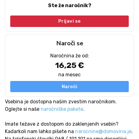
Ste že naročnik?
Prijavi se
Naroči se
Naročnina že od:
16,25 €
na mesec
Naroči
Vsebina je dostopna našim zvestim naročnikom.
Oglejte si naše
naročniške pakete
.
Imate težave z dostopom do zaklenjenih vsebin?
Kadarkoli nam lahko pišete na
narocnine@domovina.je
.
Na telefonski številki 068 / 191 191 pa smo dosegljivi