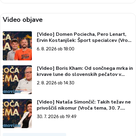
Video objave
[Video] Domen Pociecha, Pero Lenart,
Ervin Kostanjšek: Šport specialcev (Vroča
tema, 6. 8. 2026)
6. 8. 2026 ob 18:00
[Video] Boris Kham: Od sončnega mrka in
krvave lune do slovenskih pečatov v
vesolju (Vroča tema, 2. 8. 2026)
2. 8. 2026 ob 14:30
[Video] Nataša Simončič: Takih težav ne
privoščiš nikomur (Vroča tema, 30. 7.
2026)
30. 7. 2026 ob 19:49