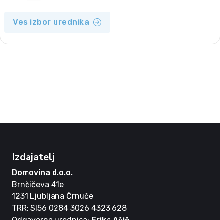
Ves izbor urednika
Izdajatelj
Domovina d.o.o.
Brnčičeva 41e
1231 Ljubljana Črnuče
TRR: SI56 0284 3026 4323 628
Odgovorna urednica:
Erika Ašič