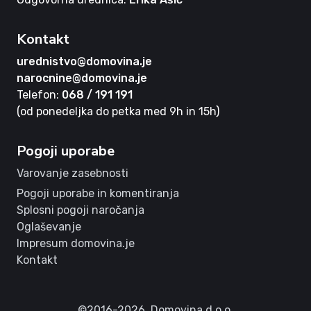
Kontakt
urednistvo@domovina.je
narocnine@domovina.je
Telefon:
068 / 191 191
(od ponedeljka do petka med 9h in 15h)
Pogoji uporabe
Varovanje zasebnosti
Pogoji uporabe in komentiranja
Splosni pogoji naročanja
Oglaševanje
Impresum domovina.je
Kontakt
©2016-2026,
Domovina d.o.o.