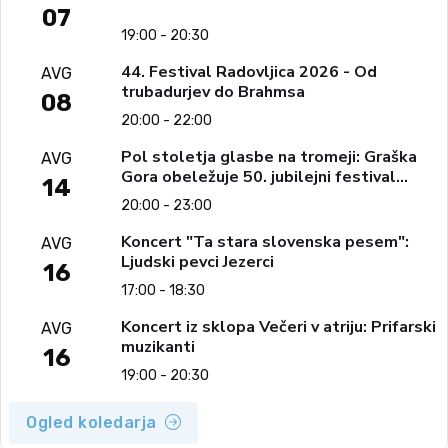
07
19:00 - 20:30
44. Festival Radovljica 2026 - Od
AVG
trubadurjev do Brahmsa
08
20:00 - 22:00
Pol stoletja glasbe na tromeji: Graška
AVG
Gora obeležuje 50. jubilejni festival
14
narodno-zabavne glasbe
20:00 - 23:00
Koncert "Ta stara slovenska pesem":
AVG
Ljudski pevci Jezerci
16
17:00 - 18:30
Koncert iz sklopa Večeri v atriju: Prifarski
AVG
muzikanti
16
19:00 - 20:30
Ogled koledarja