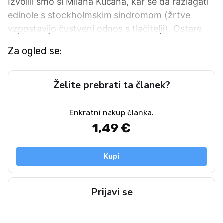
Izvolili smo si Milana Kučana, kar se da razlagati
edinole s stockholmskim sindromom (žrtve
vzpostavijo čustveni odnos s tlačitelji). Ostare
Za ogled se:
Želite prebrati ta članek?
Enkratni nakup članka:
1,49 €
Kupi
Prijavi se