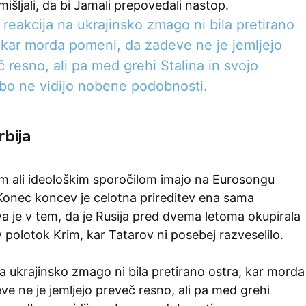
mišljali, da bi Jamali prepovedali nastop.
reakcija na ukrajinsko zmago ni bila pretirano
 kar morda pomeni, da zadeve ne je jemljejo
 resno, ali pa med grehi Stalina in svojo
bo ne vidijo nobene podobnosti.
bija
im ali ideološkim sporočilom imajo na Eurosongu
 Konec koncev je celotna prireditev ena sama
va je v tem, da je Rusija pred dvema letoma okupirala
av polotok Krim, kar Tatarov ni posebej razveselilo.
a ukrajinsko zmago ni bila pretirano ostra, kar morda
e ne je jemljejo preveč resno, ali pa med grehi