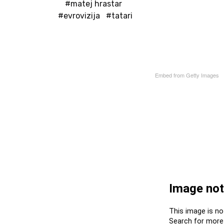
#matej hrastar
#evrovizija
#tatari
Embed from Getty Images