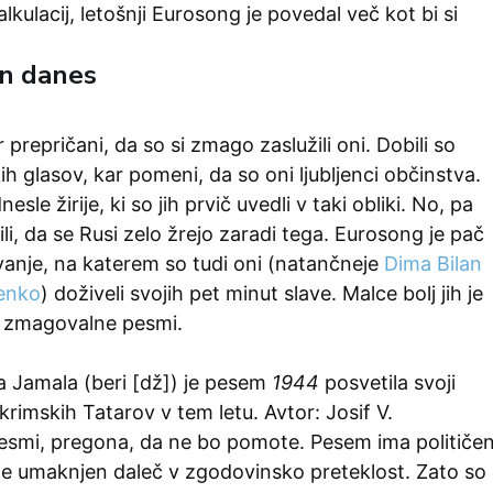
lkulacij, letošnji Eurosong je povedal več kot bi si
in danes
prepričani, da so si zmago zaslužili oni. Dobili so
ih glasov, kar pomeni, da so oni ljubljenci občinstva.
sle žirije, ki so jih prvič uvedli v taki obliki. No, pa
ili, da se Rusi zelo žrejo zaradi tega. Eurosong je pač
nje, na katerem so tudi oni (natančneje
Dima Bilan
šenko
) doživeli svojih pet minut slave. Malce bolj jih je
a zmagovalne pesmi.
a Jamala (beri [dž]) je pesem
1944
posvetila svoji
krimskih Tatarov v tem letu. Avtor: Josif V.
pesmi, pregona, da ne bo pomote. Pesem ima političe
je umaknjen daleč v zgodovinsko preteklost. Zato so