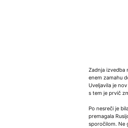
Zadnja izvedba 
enem zamahu dos
Uveljavila je no
s tem je prvič zm
Po nesreči je bil
premagala Rusijo
sporočilom. Ne gl