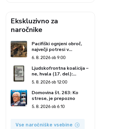
Ekskluzivno za
naročnike
Pacifiški ognjeni obroč,
največji potresi v
zgodovini in cena pozabe
6. 8. 2026 ob 9:00
Ljudskofrontna koalicija –
ne, hvala (17. del):
Priprave na sestop z
5. 8. 2026 ob 12:00
oblasti – dvorska
opozicija 6: Gramsci na
Domovina št. 263: Ko
delu: Revija 2000 in
strese, je prepozno
revolucionarna izvotlitev
5. 8. 2026 ob 6:10
krščanstva
Vse naročniške vsebine