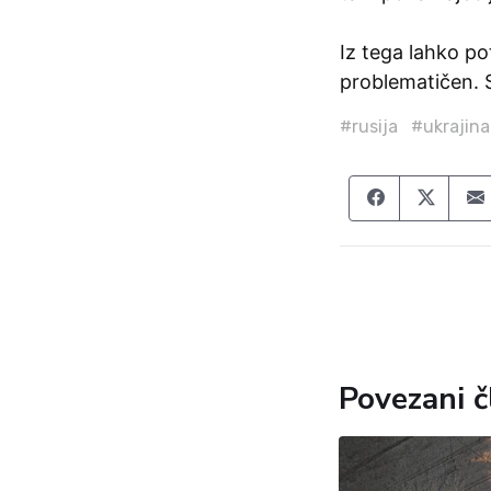
Iz tega lahko po
problematičen. Se
#rusija
#ukrajina
Share on F
Share
Povezani č