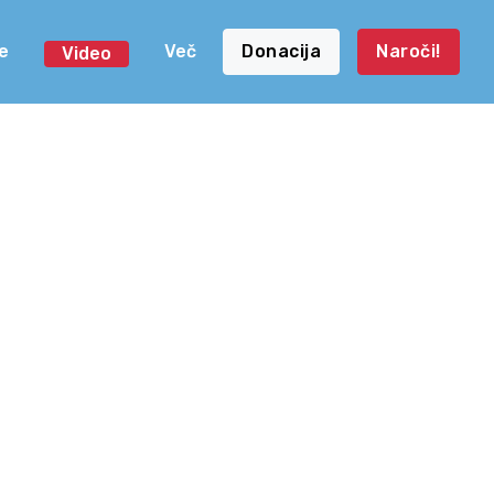
e
Več
Donacija
Naroči!
Video