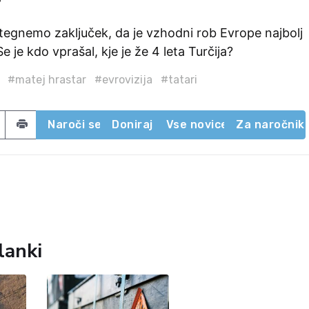
tegnemo zaključek, da je vzhodni rob Evrope najbolj
 je kdo vprašal, kje je že 4 leta Turčija?
#matej hrastar
#evrovizija
#tatari
acebook
 on Twitter
Share by email
Naroči se
Doniraj
Vse novice
Za naročnik
lanki