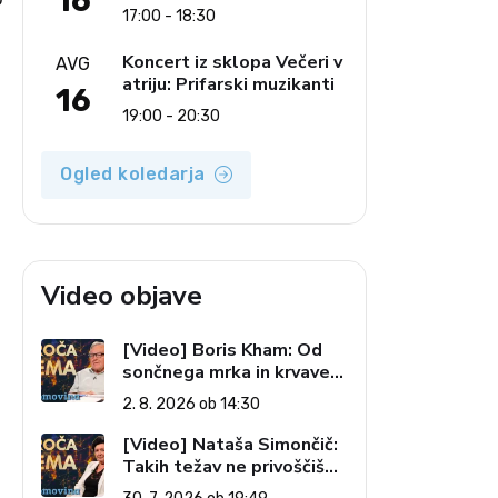
16
Ljudski pevci Jezerci
17:00 - 18:30
Koncert iz sklopa Večeri v
AVG
atriju: Prifarski muzikanti
16
19:00 - 20:30
Ogled koledarja
Video objave
[Video] Boris Kham: Od
sončnega mrka in krvave
lune do slovenskih
2. 8. 2026 ob 14:30
pečatov v vesolju (Vroča
tema, 2. 8. 2026)
[Video] Nataša Simončič:
Takih težav ne privoščiš
nikomur (Vroča tema, 30.