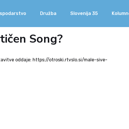
spodarstvo
Družba
Slovenija 35
Kolumn
itičen Song?
vitve oddaje: https://otroski.rtvslo.si/male-sive-