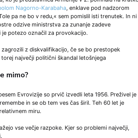
bolom Nagorno-Karabaha
, enklave pod nadzorom
ole pa ne bo v redu,« sem pomislil isti trenutek. In ni
e ostre odzive ministrstva za zunanje zadeve
 je potezo označil za provokacijo.
 zagrozili z diskvalifikacijo, če se bo prestopek
l torej največji politični škandal letošnjega
že mimo?
sem Evrovizije so prvič izvedli leta 1956. Preživel je
emembe in se ob tem ves čas širil. Teh 60 let je
relativnem miru.
ažejo vse večje razpoke. Kjer so problemi največji,
.