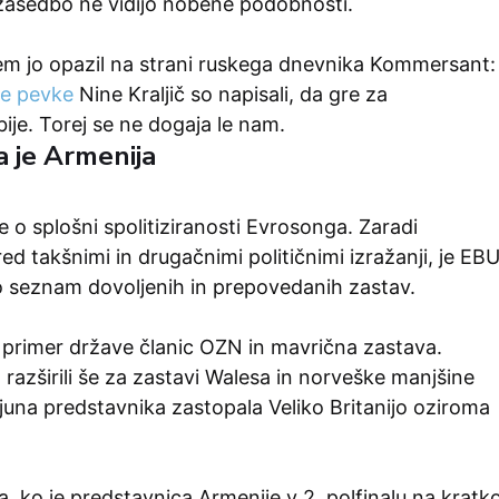
 zasedbo ne vidijo nobene podobnosti.
sem jo opazil na strani ruskega dnevnika Kommersant:
e pevke
Nine Kraljič so napisali, da gre za
ije. Torej se ne dogaja le nam.
a je Armenija
e o splošni spolitiziranosti Evrosonga. Zaradi
red takšnimi in drugačnimi političnimi izražanji, je EB
lo seznam dovoljenih in prepovedanih zastav.
 primer države članic OZN in mavrična zastava.
azširili še za zastavi Walesa in norveške manjšine
juna predstavnika zastopala Veliko Britanijo oziroma
a, ko je predstavnica Armenije v 2. polfinalu na kratk