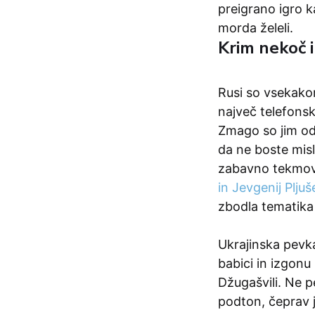
preigrano igro ka
morda želeli.
Krim nekoč 
Rusi so vsekakor 
največ telefonsk
Zmago so jim odne
da ne boste misl
zabavno tekmova
in Jevgenij Plju
zbodla tematik
Ukrajinska pevk
babici in izgonu 
Džugašvili. Ne 
podton, čeprav 