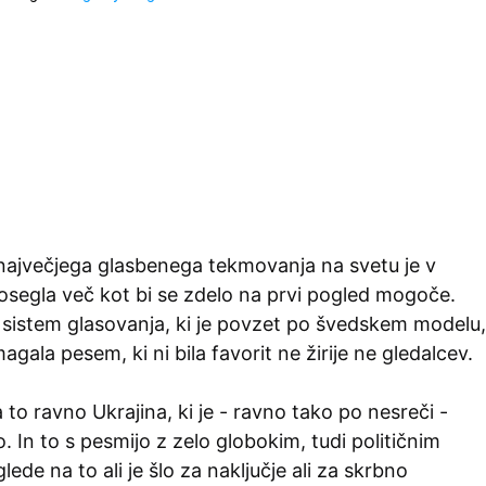
največjega glasbenega tekmovanja na svetu je v
egla več kot bi se zdelo na prvi pogled mogoče.
v sistem glasovanja, ki je povzet po švedskem modelu,
agala pesem, ki ni bila favorit ne žirije ne gledalcev.
a to ravno Ukrajina, ki je - ravno tako po nesreči -
. In to s pesmijo z zelo globokim, tudi političnim
ede na to ali je šlo za naključje ali za skrbno