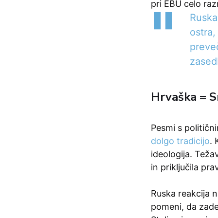
pri EBU celo raz
Ruska 
ostra,
preveč
zased
Hrvaška = Sr
Pesmi s političn
dolgo tradicijo
.
ideologija. Teža
in priključila pr
Ruska reakcija n
pomeni, da zadev