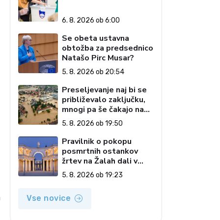
6. 8. 2026 ob 6:00
Se obeta ustavna
obtožba za predsednico
Natašo Pirc Musar?
5. 8. 2026 ob 20:54
Preseljevanje naj bi se
približevalo zaključku,
mnogi pa še čakajo na
domove
5. 8. 2026 ob 19:50
Pravilnik o pokopu
posmrtnih ostankov
žrtev na Žalah dali v
javno razpravo
5. 8. 2026 ob 19:23
n
Vse novice