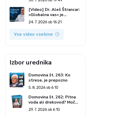
30. 7. 2026 ob 19:49
7. 2026)
[Video] Dr. Aleš Štrancar:
»Globalna vas« je
zatiranje vseh (Odmev
24. 7. 2026 ob 16:21
tedna, 24. 7. 2026)
Vse video vsebine
e
Izbor urednika
Domovina št. 263: Ko
strese, je prepozno
5. 8. 2026 ob 6:10
Domovina št. 262: Pitna
voda ali drekovod? Moč
omrežja interesov
29. 7. 2026 ob 6:10