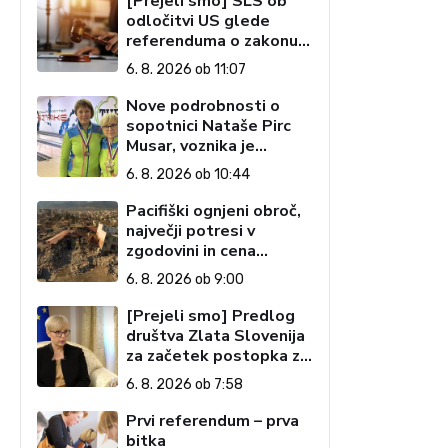
[Prejeli smo] SLS ob
odločitvi US glede
referenduma o zakonu o
interventnih ukrepih za
6. 8. 2026 ob 11:07
razvoj Slovenije
Nove podrobnosti o
sopotnici Nataše Pirc
Musar, voznika je
tožilstvo že
6. 8. 2026 ob 10:44
preiskovalo – zaradi
trgovine z drogami
Pacifiški ognjeni obroč,
največji potresi v
zgodovini in cena
pozabe
6. 8. 2026 ob 9:00
[Prejeli smo] Predlog
društva Zlata Slovenija
za začetek postopka za
preučitev pogojev za
6. 8. 2026 ob 7:58
ustavno obtožbo
predsednice Republike
Prvi referendum – prva
Slovenije
bitka