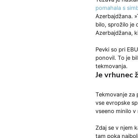
pomahala s sim
Azerbajdžana. »T
bilo, sprožilo j
Azerbajdžana, ki
Pevki so pri EBU
ponovil. To je bi
tekmovanja.
Je vrhunec 
Tekmovanje za pe
vse evropske spr
vseeno minilo v 
Zdaj se v njem k
tam poka najbolj