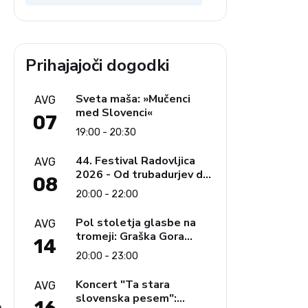
Prihajajoči dogodki
Sveta maša: »Mučenci
AVG
med Slovenci«
07
19:00 - 20:30
U
44. Festival Radovljica
AVG
2026 - Od trubadurjev do
08
Brahmsa
20:00 - 22:00
Pol stoletja glasbe na
AVG
tromeji: Graška Gora
14
obeležuje 50. jubilejni
20:00 - 23:00
festival narodno-zabavne
glasbe
Koncert "Ta stara
AVG
slovenska pesem":
o