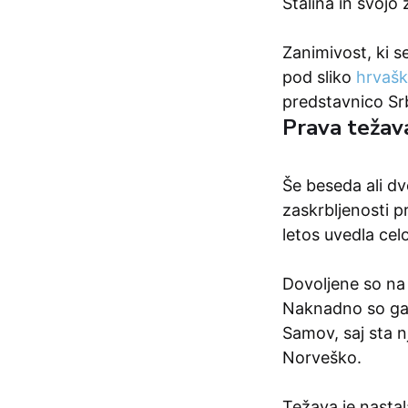
Stalina in svojo
Zanimivost, ki 
pod sliko
hrvašk
predstavnico Srb
Prava težav
Še beseda ali dv
zaskrbljenosti p
letos uvedla ce
Dovoljene so na
Naknadno so ga r
Samov, saj sta n
Norveško.
Težava je nastal