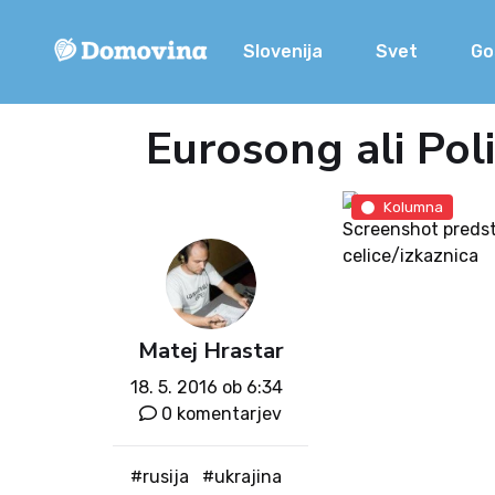
Slovenija
Svet
Go
Eurosong ali Pol
Kolumna
Screenshot predsta
celice/izkaznica
Matej Hrastar
18. 5. 2016 ob 6:34
0 komentarjev
#rusija
#ukrajina