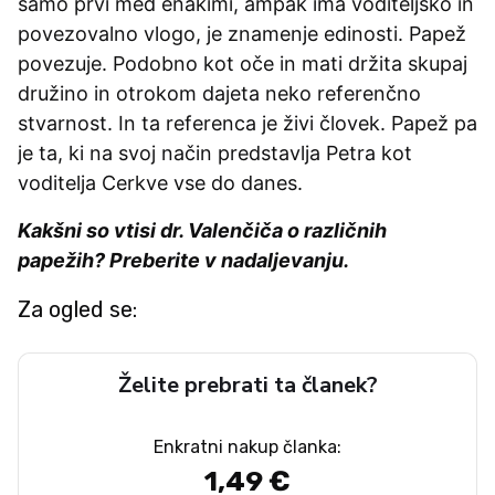
samo prvi med enakimi, ampak ima voditeljsko in
povezovalno vlogo, je znamenje edinosti. Papež
povezuje. Podobno kot oče in mati držita skupaj
družino in otrokom dajeta neko referenčno
stvarnost. In ta referenca je živi človek. Papež pa
je ta, ki na svoj način predstavlja Petra kot
voditelja Cerkve vse do danes.
Kakšni so vtisi dr. Valenčiča o različnih
papežih? Preberite v nadaljevanju.
Za ogled se:
Želite prebrati ta članek?
Enkratni nakup članka:
1,49 €