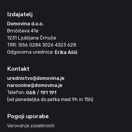
Izdajatelj
Domovina d.o.o.
Brnčičeva 41e
1231 Ljubljana Črnuče
TRR: SI56 0284 3026 4323 628
Odgovorna urednica:
Erika Ašič
Kontakt
urednistvo@domovina.je
narocnine@domovina.je
Telefon:
068 / 191 191
(od ponedeljka do petka med 9h in 15h)
Pogoji uporabe
Varovanje zasebnosti