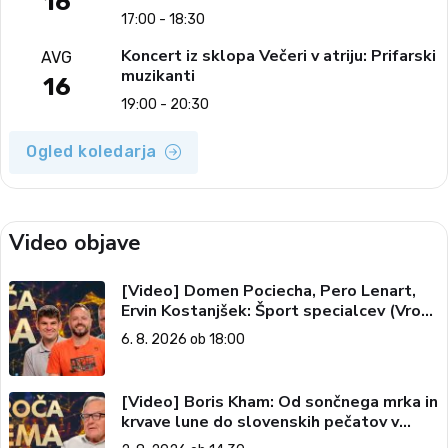
16
17:00 - 18:30
Koncert iz sklopa Večeri v atriju: Prifarski
AVG
muzikanti
16
19:00 - 20:30
Ogled koledarja
Video objave
[Video] Domen Pociecha, Pero Lenart,
Ervin Kostanjšek: Šport specialcev (Vroča
tema, 6. 8. 2026)
6. 8. 2026 ob 18:00
[Video] Boris Kham: Od sončnega mrka in
krvave lune do slovenskih pečatov v
vesolju (Vroča tema, 2. 8. 2026)