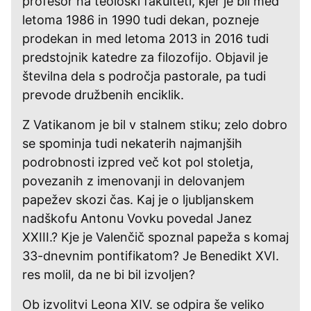
profesor na teološki fakulteti, kjer je bil med
letoma 1986 in 1990 tudi dekan, pozneje
prodekan in med letoma 2013 in 2016 tudi
predstojnik katedre za filozofijo. Objavil je
številna dela s področja pastorale, pa tudi
prevode družbenih enciklik.
Z Vatikanom je bil v stalnem stiku; zelo dobro
se spominja tudi nekaterih najmanjših
podrobnosti izpred več kot pol stoletja,
povezanih z imenovanji in delovanjem
papežev skozi čas. Kaj je o ljubljanskem
nadškofu Antonu Vovku povedal Janez
XXIII.? Kje je Valenčič spoznal papeža s komaj
33-dnevnim pontifikatom? Je Benedikt XVI.
res molil, da ne bi bil izvoljen?
Ob izvolitvi Leona XIV. se odpira še veliko