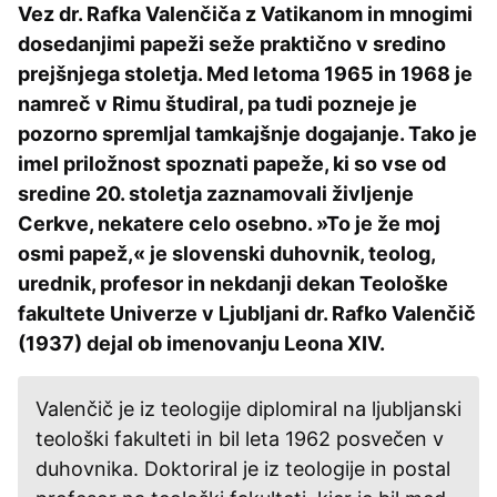
Vez dr. Rafka Valenčiča z Vatikanom in mnogimi
dosedanjimi papeži seže praktično v sredino
prejšnjega stoletja. Med letoma 1965 in 1968 je
namreč v Rimu študiral, pa tudi pozneje je
pozorno spremljal tamkajšnje dogajanje. Tako je
imel priložnost spoznati papeže, ki so vse od
sredine 20. stoletja zaznamovali življenje
Cerkve, nekatere celo osebno. »To je že moj
osmi papež,« je slovenski duhovnik, teolog,
urednik, profesor in nekdanji dekan Teološke
fakultete Univerze v Ljubljani dr. Rafko Valenčič
(1937) dejal ob imenovanju Leona XIV.
Valenčič je iz teologije diplomiral na ljubljanski
teološki fakulteti in bil leta 1962 posvečen v
duhovnika. Doktoriral je iz teologije in postal