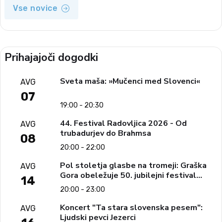
Vse novice
Prihajajoči dogodki
Sveta maša: »Mučenci med Slovenci«
AVG
07
19:00 - 20:30
44. Festival Radovljica 2026 - Od
AVG
trubadurjev do Brahmsa
08
20:00 - 22:00
Pol stoletja glasbe na tromeji: Graška
AVG
Gora obeležuje 50. jubilejni festival
14
narodno-zabavne glasbe
20:00 - 23:00
Koncert "Ta stara slovenska pesem":
AVG
Ljudski pevci Jezerci