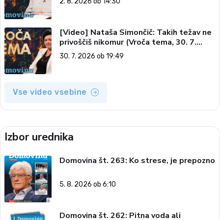
2. 8. 2026 ob 14:30
[Video] Nataša Simončič: Takih težav ne
privoščiš nikomur (Vroča tema, 30. 7.
2026)
30. 7. 2026 ob 19:49
Vse video vsebine
Izbor urednika
Domovina št. 263: Ko strese, je prepozno
5. 8. 2026 ob 6:10
Domovina št. 262: Pitna voda ali