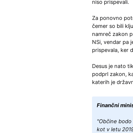
niso prispevali.
Za ponovno potrd
čemer so bili kl
namreč zakon pod
NSi, vendar pa j
prispevala, ker 
Desus je nato ti
podprl zakon, ka
katerih je držav
Finančni minis
"Občine bodo v
kot v letu 201