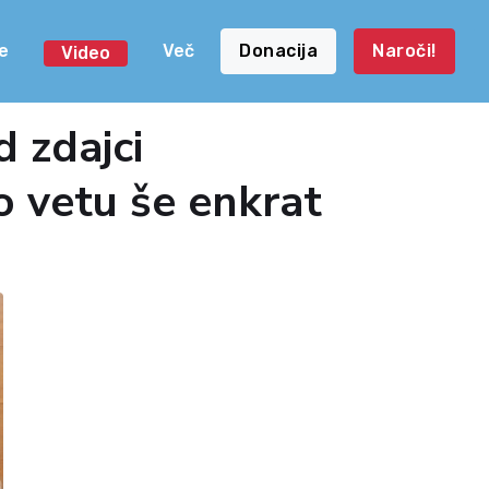
e
Več
Donacija
Naroči!
Video
d zdajci
o vetu še enkrat