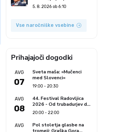
revolucionarna izvotlitev
5. 8. 2026 ob 6:10
krščanstva
Vse naročniške vsebine
Prihajajoči dogodki
Sveta maša: »Mučenci
AVG
med Slovenci«
07
19:00 - 20:30
44. Festival Radovljica
AVG
2026 - Od trubadurjev do
08
Brahmsa
20:00 - 22:00
Pol stoletja glasbe na
AVG
tromeji: Graška Gora