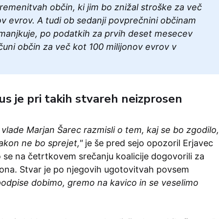
emenitvah občin, ki jim bo znižal stroške za več
ov evrov. A tudi ob sedanji povprečnini občinam
imanjkuje, po podatkih za prvih deset mesecev
čuni občin za več kot 100 milijonov evrov v
us je pri takih stvareh neizprosen
vlade Marjan Šarec razmisli o tem, kaj se bo zgodilo,
akon ne bo sprejet,"
je še pred sejo opozoril Erjavec
so se na četrtkovem srečanju koalicije dogovorili za
na. Stvar je po njegovih ugotovitvah povsem
podpise dobimo, gremo na kavico in se veselimo