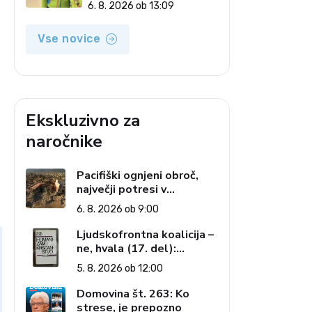
Krivolutskaya kljub
6. 8. 2026 ob 13:09
zaporni kazni prišla do
državljanstva?
Vse novice
Ekskluzivno za
naročnike
Pacifiški ognjeni obroč,
največji potresi v
zgodovini in cena pozabe
6. 8. 2026 ob 9:00
Ljudskofrontna koalicija –
ne, hvala (17. del):
Priprave na sestop z
5. 8. 2026 ob 12:00
oblasti – dvorska
opozicija 6: Gramsci na
Domovina št. 263: Ko
delu: Revija 2000 in
strese, je prepozno