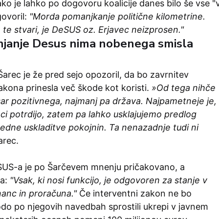
ko je lahko po dogovoru koalicije danes bilo še vse "
govoril:
"Morda pomanjkanje politične kilometrine.
 te stvari, je DeSUS oz. Erjavec neizprosen."
njanje Desus nima nobenega smisla
arec je že pred sejo opozoril, da bo zavrnitev
kona prinesla več škode kot koristi.
»Od tega nihče
sar pozitivnega, najmanj pa država. Najpametneje je,
ci potrdijo, zatem pa lahko usklajujemo predlog
edne uskladitve pokojnin. Ta nenazadnje tudi ni
arec.
SUS-a je po Šarčevem mnenju pričakovano, a
ja:
"Vsak, ki nosi funkcijo, je odgovoren za stanje v
inanc in proračuna."
Če interventni zakon ne bo
odo po njegovih navedbah sprostili ukrepi v javnem