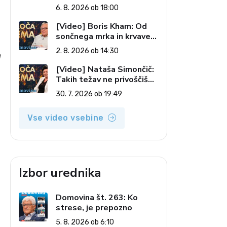
Kostanjšek: Šport
6. 8. 2026 ob 18:00
specialcev (Vroča tema, 6.
8. 2026)
[Video] Boris Kham: Od
sončnega mrka in krvave
lune do slovenskih
2. 8. 2026 ob 14:30
a
pečatov v vesolju (Vroča
tema, 2. 8. 2026)
[Video] Nataša Simončič:
Takih težav ne privoščiš
nikomur (Vroča tema, 30.
30. 7. 2026 ob 19:49
7. 2026)
Vse video vsebine
Izbor urednika
Domovina št. 263: Ko
strese, je prepozno
5. 8. 2026 ob 6:10