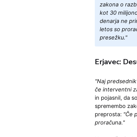
zakona o razbr
kot 30 milijon
denarja ne pr
letos so prora
presežku."
Erjavec: Des
"Naj predsednik 
če interventni z
in pojasnil, da 
spremembo zako
preprosta:
"Če 
proračuna."