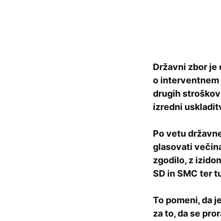
Državni zbor je
o interventnem 
drugih stroškov 
izredni uskladit
Po vetu državne
glasovati večina
zgodilo, z izido
SD in SMC ter t
To pomeni, da 
za to, da se pro