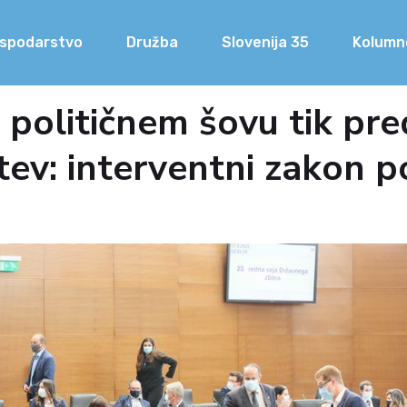
spodarstvo
Družba
Slovenija 35
Kolumn
 političnem šovu tik pre
tev: interventni zakon p