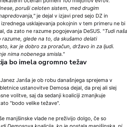
 nekaterih ocenah pomeni 100 milijonov evrov.
rinese, poruši celoten sistem, med drugim
 napredovanja,"
je dejal v izjavi pred sejo DZ in
i izrednega usklajevanja pokojnin v tem primeru ne bi
ejal, da zato ne razume pogojevanja DeSUS. "
Tudi naš
o razume, glede na to, da skušamo delati
sto, kar je dobro za proračun, državo in za ljudi.
je nima nobenega smisla."
cija bo imela ogromno težav
Janez Janša je ob robu današnjega sprejema v
bletnice ustanovitve Demosa dejal, da prej ali slej
ne volitve, saj da sedanji koaliciji zmanjkuje
ato "bodo velike težave".
e manjšinske vlade ne preživijo dolgo, če so
udi Demosova koalicija, ko je postala manjšinska, ni