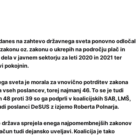
 danes na zahtevo državnega sveta ponovno odločal
zakonu oz. zakonu o ukrepih na področju plač in
dela v javnem sektorju za leti 2020 in 2021 ter
vi pokojnin.
ga sveta je morala za vnovično potrditev zakona
 vseh poslancev, torej najmanj 46. To se je tudi
m 48 proti 39 so ga podprli v koalicijskih SAB, LMŠ,
udi poslanci DeSUS z izjemo Roberta Polnarja.
je država sprejela enega najpomembnejših zakonov
račun tudi dejansko uveljavi. Koalicija je tako