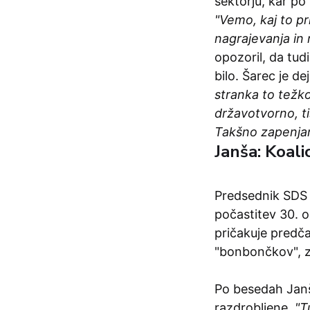
sektorju, kar po
"Vemo, kaj to p
nagrajevanja in
opozoril, da tud
bilo. Šarec je d
stranka to težk
državotvorno, ti
Takšno zapenjan
Janša: Koali
Predsednik SDS 
počastitev 30. o
pričakuje predčas
"bonbončkov", z
Po besedah Janš
razdrobljene.
"T