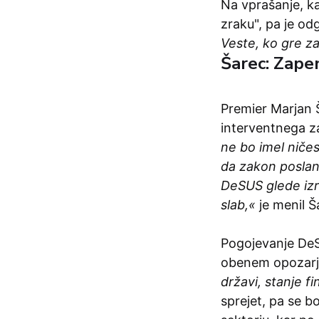
Na vprašanje, ka
zraku", pa je od
Veste, ko gre za
Šarec: Zape
Premier Marjan Š
interventnega za
ne bo imel niče
da zakon poslan
DeSUS glede izr
slab,«
je menil Š
Pogojevanje De
obenem opozar
državi, stanje f
sprejet, pa se b