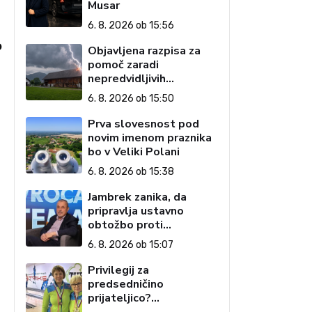
Musar
6. 8. 2026 ob 15:56
o
Objavljena razpisa za
pomoč zaradi
nepredvidljivih
dogodkov na kmetiji
6. 8. 2026 ob 15:50
Prva slovesnost pod
novim imenom praznika
bo v Veliki Polani
6. 8. 2026 ob 15:38
Jambrek zanika, da
pripravlja ustavno
obtožbo proti
predsednici: To je
6. 8. 2026 ob 15:07
popolnoma neresnična
informacija
Privilegij za
predsedničino
prijateljico?