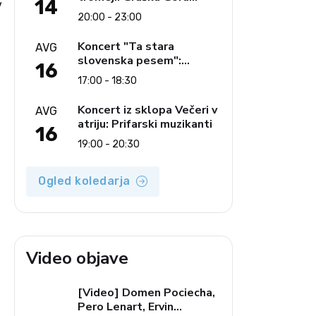
14
v
obeležuje 50. jubilejni
20:00 - 23:00
festival narodno-zabavne
glasbe
Koncert "Ta stara
AVG
slovenska pesem":
16
Ljudski pevci Jezerci
17:00 - 18:30
Koncert iz sklopa Večeri v
AVG
atriju: Prifarski muzikanti
16
19:00 - 20:30
Ogled koledarja
Video objave
[Video] Domen Pociecha,
Pero Lenart, Ervin