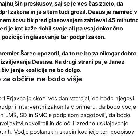
ajhujših preskusov, saj se je ves čas zdelo, da
rl zakona in je s tem tudi grozil. Desus je namreč v
čnem šovu tik pred glasovanjem zahteval 45 minutn
teri je kot kaže dobil svoje ali pa vsaj dokončno
pozicijo in glasovanje ter podprl zakon.
premier Šarec opozoril, da to ne bo za nikogar dobro
izsiljevanja Desusa. Na drugi strani pa je Janez
 življenje koalicije ne bo dolgo.
 za občine ne bodo višje
l Erjavec je skozi ves dan vztrajal, da bodo njegovi
odprli interventni zakon le v primeru, da bodo vodje
in LMŠ, SD in SMC s podpisom zagotovili, da bodo
eljavitvi novelirali in določili izredno usklajevanje
tkih. Vodje poslanskih skupin koalicije teh podpisov