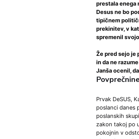
prestala enega n
Desus ne bo podp
tipičnem politi
prekinitev, v ka
spremenil svojo 
Že pred sejo je 
in da ne razume 
Janša ocenil, da
Povprečnine
Prvak DeSUS, Kar
poslanci danes p
poslanskih skup
zakon takoj po uv
pokojnin v odsto