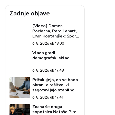
Zadnje objave
[Video] Domen
Pociecha, Pero Lenart,
Ervin Kostanjšek: Šport
specialcev (Vroča tema,
6. 8. 2026 ob 18:00
6. 8. 2026)
Vlada gradi
demografski sklad
6. 8. 2026 ob 17:48
Pričakujejo, da se bodo
ohranile rešitve, ki
zagotavljajo stabilno
davčno okolje
6. 8. 2026 ob 17:41
Znana še druga
sopotnica Nataše Pirc