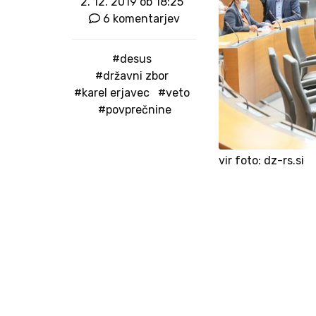
2. 12. 2019 ob 18:25
6 komentarjev
#desus
#državni zbor
#karel erjavec
#veto
#povprečnine
vir foto: dz-rs.si