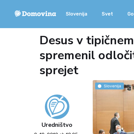
Slovenija
Svet
Go
Desus v tipičnem
spremenil odloči
sprejet
Slovenija
Uredništvo