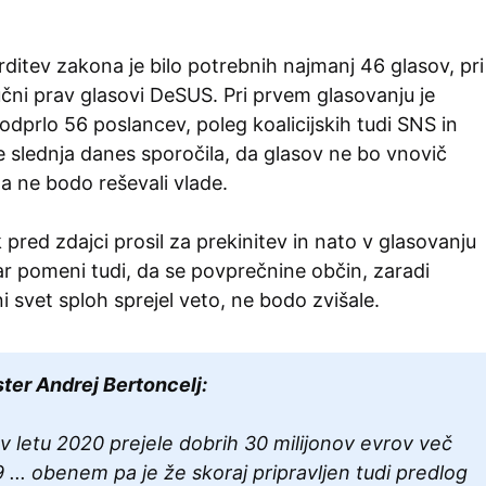
itev zakona je bilo potrebnih najmanj 46 glasov, pri
jučni prav glasovi DeSUS. Pri prvem glasovanju je
prlo 56 poslancev, poleg koalicijskih tudi SNS in
e slednja danes sporočila, da glasov ne bo vnovič
da ne bodo reševali vlade.
k pred zdajci prosil za prekinitev in nato v glasovanju
r pomeni tudi, da se povprečnine občin, zaradi
ni svet sploh sprejel veto, ne bodo zvišale.
ter Andrej Bertoncelj:
 letu 2020 prejele dobrih 30 milijonov evrov več
9 ... obenem pa je že skoraj pripravljen tudi predlog