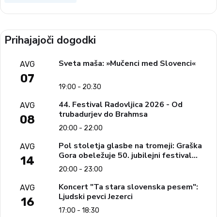
Prihajajoči dogodki
Sveta maša: »Mučenci med Slovenci«
AVG
07
19:00 - 20:30
44. Festival Radovljica 2026 - Od
AVG
trubadurjev do Brahmsa
08
20:00 - 22:00
Pol stoletja glasbe na tromeji: Graška
AVG
Gora obeležuje 50. jubilejni festival
14
narodno-zabavne glasbe
20:00 - 23:00
Koncert "Ta stara slovenska pesem":
AVG
Ljudski pevci Jezerci
16
17:00 - 18:30