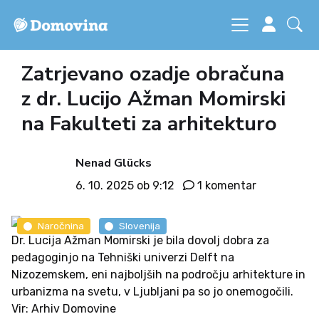
Zatrjevano ozadje obračuna
z dr. Lucijo Ažman Momirski
na Fakulteti za arhitekturo
Nenad Glücks
6. 10. 2025 ob 9:12
1 komentar
Naročnina
Slovenija
Dr. Lucija Ažman Momirski je bila dovolj dobra za
pedagoginjo na Tehniški univerzi Delft na
Nizozemskem, eni najboljših na področju arhitekture in
urbanizma na svetu, v Ljubljani pa so jo onemogočili.
Vir: Arhiv Domovine