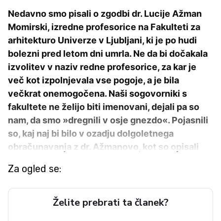
Nedavno smo pisali o zgodbi dr. Lucije Ažman
Momirski, izredne profesorice na Fakulteti za
arhitekturo Univerze v Ljubljani, ki je po hudi
bolezni pred letom dni umrla. Ne da bi dočakala
izvolitev v naziv redne profesorice, za kar je
več kot izpolnjevala vse pogoje, a je bila
večkrat onemogočena. Naši sogovorniki s
fakultete ne želijo biti imenovani, dejali pa so
nam, da smo »dregnili v osje gnezdo«. Pojasnili
so, kaj naj bi bilo v ozadju dolgoletnega
obračunavanja z dr. Ažmanovo, kot so opisali
Za ogled se:
Želite prebrati ta članek?