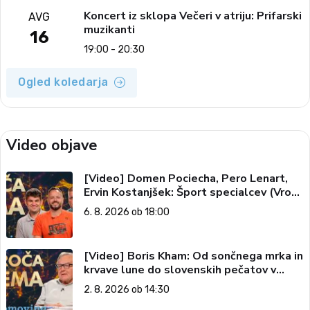
Koncert iz sklopa Večeri v atriju: Prifarski
AVG
muzikanti
16
19:00 - 20:30
Ogled koledarja
Video objave
[Video] Domen Pociecha, Pero Lenart,
Ervin Kostanjšek: Šport specialcev (Vroča
tema, 6. 8. 2026)
6. 8. 2026 ob 18:00
[Video] Boris Kham: Od sončnega mrka in
krvave lune do slovenskih pečatov v
vesolju (Vroča tema, 2. 8. 2026)
2. 8. 2026 ob 14:30