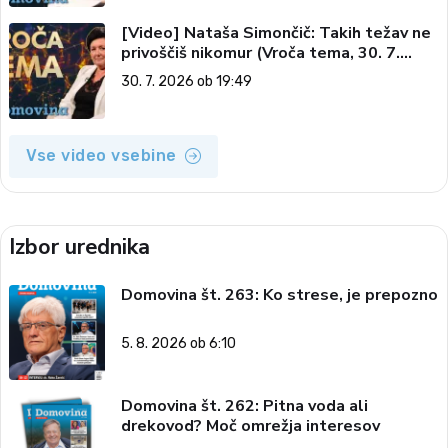
[Video] Nataša Simončič: Takih težav ne
privoščiš nikomur (Vroča tema, 30. 7.
2026)
30. 7. 2026 ob 19:49
Vse video vsebine
Izbor urednika
Domovina št. 263: Ko strese, je prepozno
5. 8. 2026 ob 6:10
Domovina št. 262: Pitna voda ali
drekovod? Moč omrežja interesov