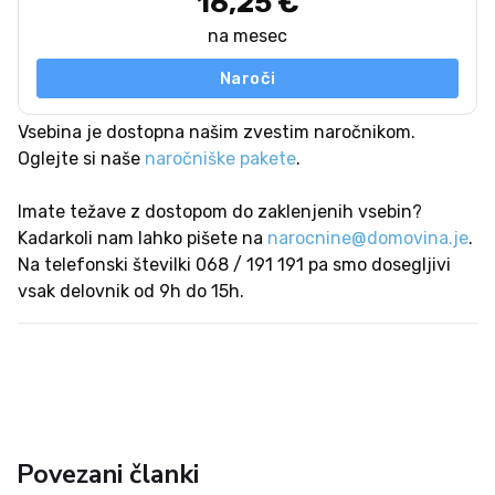
16,25 €
na mesec
Naroči
Vsebina je dostopna našim zvestim naročnikom.
Oglejte si naše
naročniške pakete
.
Imate težave z dostopom do zaklenjenih vsebin?
Kadarkoli nam lahko pišete na
narocnine@domovina.je
.
Na telefonski številki 068 / 191 191 pa smo dosegljivi
vsak delovnik od 9h do 15h.
Povezani članki