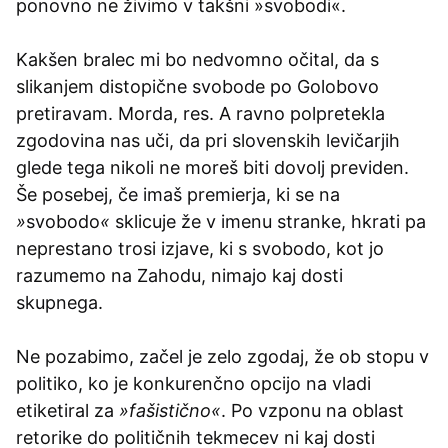
ponovno ne živimo v takšni »svobodi«.
Kakšen bralec mi bo nedvomno očital, da s
slikanjem distopične svobode po Golobovo
pretiravam. Morda, res. A ravno polpretekla
zgodovina nas uči, da pri slovenskih levičarjih
glede tega nikoli ne moreš biti dovolj previden.
Še posebej, če imaš premierja, ki se na
»
svobodo
«
sklicuje že v imenu stranke, hkrati pa
neprestano trosi izjave, ki s svobodo, kot jo
razumemo na Zahodu, nimajo kaj dosti
skupnega.
Ne pozabimo, začel je zelo zgodaj, že ob stopu v
politiko, ko je konkurenčno opcijo na vladi
etiketiral za
»fašistično«
. Po vzponu na oblast
retorike do političnih tekmecev ni kaj dosti