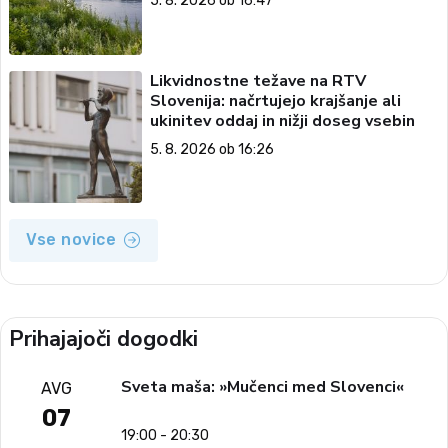
5. 8. 2026 ob 16:47
Likvidnostne težave na RTV
Slovenija: načrtujejo krajšanje ali
ukinitev oddaj in nižji doseg vsebin
5. 8. 2026 ob 16:26
Vse novice
Prihajajoči dogodki
Sveta maša: »Mučenci med Slovenci«
AVG
07
19:00 - 20:30