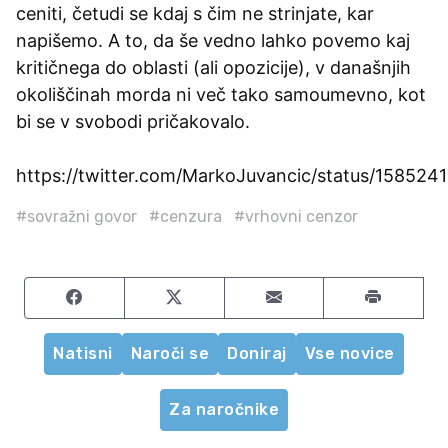
ceniti, četudi se kdaj s čim ne strinjate, kar
napišemo. A to, da še vedno lahko povemo kaj
kritičnega do oblasti (ali opozicije), v današnjih
okoliščinah morda ni več tako samoumevno, kot
bi se v svobodi pričakovalo.
https://twitter.com/MarkoJuvancic/status/15852
#sovražni govor
#cenzura
#vrhovni cenzor
Share on Facebook
Share on Twitter
Share by email
Natisni
Naroči se
Doniraj
Vse novice
Za naročnike