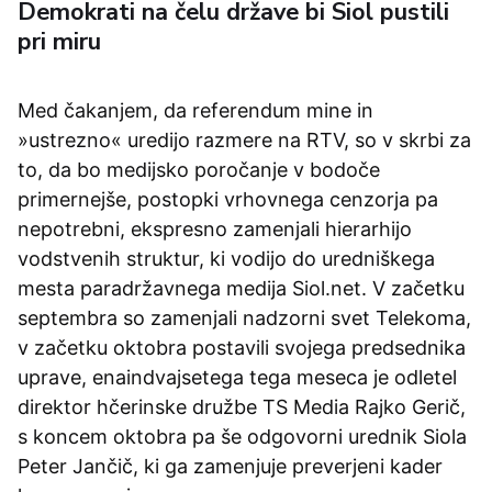
Demokrati na čelu države bi Siol pustili
pri miru
Med čakanjem, da referendum mine in
»ustrezno« uredijo razmere na RTV, so v skrbi za
to, da bo medijsko poročanje v bodoče
primernejše, postopki vrhovnega cenzorja pa
nepotrebni, ekspresno zamenjali hierarhijo
vodstvenih struktur, ki vodijo do uredniškega
mesta paradržavnega medija Siol.net. V začetku
septembra so zamenjali nadzorni svet Telekoma,
v začetku oktobra postavili svojega predsednika
uprave, enaindvajsetega tega meseca je odletel
direktor hčerinske družbe TS Media Rajko Gerič,
s koncem oktobra pa še odgovorni urednik Siola
Peter Jančič, ki ga zamenjuje preverjeni kader