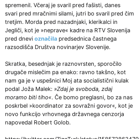
spremenil. Včeraj je svaril pred fašisti, danes
svari pred mračnimi silami, jutri bo svaril pred čim
tretjim. Morda pred nazadnjaki, klerikalci in
Jegliči, kot je »neprave« kadre na RTV Slovenija
pred dnevi
označila
predsednica častnega
razsodišča Društva novinarjev Slovenije.
Skratka, besednjak je raznovrsten, sporočilo
drugače mislečim pa enako: ravno takšno, kot
nam ga je v uspešnici Moj ata socialistični kulak
podal Joža Malek:
»Zdaj je svoboda, zdaj
moramo biti tiho«
. Če bomo preglasni, bo za nas
poskrbel »koordinator za sovražni govor«
,
kot je
novo funkcijo vrhovnega državnega cenzorja
napovedal Robert Golob.