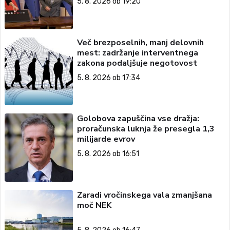
5. 8. 2026 ob 19:20
Več brezposelnih, manj delovnih
mest: zadržanje interventnega
zakona podaljšuje negotovost
5. 8. 2026 ob 17:34
Golobova zapuščina vse dražja:
proračunska luknja že presegla 1,3
milijarde evrov
5. 8. 2026 ob 16:51
Zaradi vročinskega vala zmanjšana
moč NEK