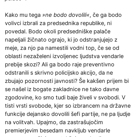
Kako mu tega
»ne bodo dovolili«
, če ga bodo
volivci izbrali za predsednika republike, ni
povedal. Bodo okoli predsedniške palače
napeljali žičnato ograjo, ki jo odstranjujejo z
meje, za njo pa namestili vodni top, če se od
oblasti nezaželeni izvoljenec ljudstva vendarle
prebije skozi? Ali ga bodo raje preventivno
odstranili s skrivno policijsko akcijo, da ne
zbujajo pozornosti javnosti? Še kakšen prijem bi
se našel iz bogate zakladnice ne tako davne
zgodovine, ko smo tudi baje živeli v svobodi. V
tisti vrsti svobode, kjer so izbrancem na državne
funkcije dejansko dovolili šefi partije, ne pa ljudje
na volitvah. Upajmo, da zastrašujočim
premierjevim besedam navkljub vendarle