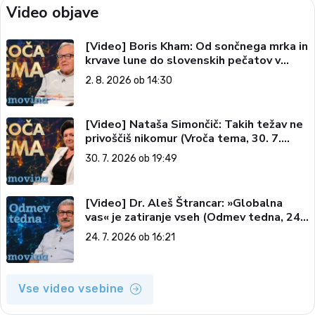
Video objave
[Video] Boris Kham: Od sončnega mrka in
krvave lune do slovenskih pečatov v
vesolju (Vroča tema, 2. 8. 2026)
2. 8. 2026 ob 14:30
[Video] Nataša Simončič: Takih težav ne
privoščiš nikomur (Vroča tema, 30. 7.
2026)
30. 7. 2026 ob 19:49
[Video] Dr. Aleš Štrancar: »Globalna
vas« je zatiranje vseh (Odmev tedna, 24.
7. 2026)
24. 7. 2026 ob 16:21
Vse video vsebine