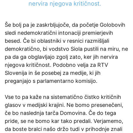
nervira njegova kritičnost.
Še bolj pa je zaskrbljujoče, da početje Golobovih
sledi nedemokratični intonaciji premierjevih
besed. Če bi oblastniki v resnici razmišljali
demokratično, bi vodstvo Siola pustili na miru, ne
pa da ga obglavljajo zgolj zato, ker jih nervira
njegova kritičnost. Podobno velja za RTV
Slovenija in še posebej za medije, ki jih
preganjajo s parlamentarno komisijo.
Vse to pa kaže na sistematično čistko kritičnih
glasov v medijski krajini. Ne bomo presenečeni,
če bo naslednja tarča Domovina. Če do tega
pride, se ne bomo kar tako predali. Verjamemo,
da boste bralci našo držo tudi v prihodnje znali