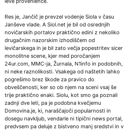
leve provenience.
Res je, Jančič je prevzel vodenje Siola v času
Janševe vlade. A Siol.net je bil od osrednjih
novičarskih portalov praktično edini z nekoliko
drugačnim nazorskim izhodiščem od
levičarskega in je bil zato večja popestritev sicer
monolitne scene, kjer med poročanjem
24ur.com, MMC-ja, Žurnala, N1info in podobnih,
ni neke raznolikosti. Vsakega od naštetih lahko
pogrešimo brez škode za pravico do
obveščenosti, ker so ob njem na sceni vsaj še
trije praktično enaki. Siolu, kot smo ga poznali
zadnji dve leti, pa je podobna kvečjemu
Domovina.je, ki, naraščajoči popularnosti in
dosegu navkljub, vendarle ni tipični news portal,
predvsem pa deluje z bistveno manj sredstvi in v