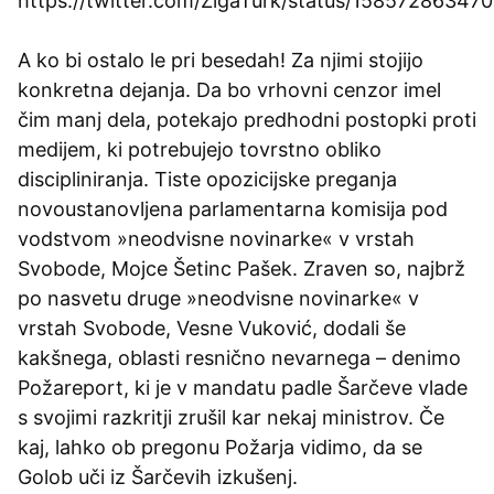
https://twitter.com/ZigaTurk/status/1585728634
A ko bi ostalo le pri besedah! Za njimi stojijo
konkretna dejanja. Da bo vrhovni cenzor imel
čim manj dela, potekajo predhodni postopki proti
medijem, ki potrebujejo tovrstno obliko
discipliniranja. Tiste opozicijske preganja
novoustanovljena parlamentarna komisija pod
vodstvom »neodvisne novinarke« v vrstah
Svobode, Mojce Šetinc Pašek. Zraven so, najbrž
po nasvetu druge »neodvisne novinarke« v
vrstah Svobode, Vesne Vuković, dodali še
kakšnega, oblasti resnično nevarnega – denimo
Požareport, ki je v mandatu padle Šarčeve vlade
s svojimi razkritji zrušil kar nekaj ministrov. Če
kaj, lahko ob pregonu Požarja vidimo, da se
Golob uči iz Šarčevih izkušenj.