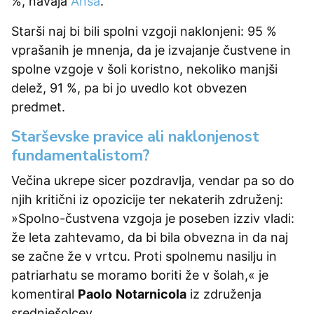
%, navaja
Ansa
.
Starši naj bi bili spolni vzgoji naklonjeni: 95 %
vprašanih je mnenja, da je izvajanje čustvene in
spolne vzgoje v šoli koristno, nekoliko manjši
delež, 91 %, pa bi jo uvedlo kot obvezen
predmet.
Starševske pravice ali naklonjenost
fundamentalistom?
Večina ukrepe sicer pozdravlja, vendar pa so do
njih kritični iz opozicije ter nekaterih združenj:
»Spolno-čustvena vzgoja je poseben izziv vladi:
že leta zahtevamo, da bi bila obvezna in da naj
se začne že v vrtcu. Proti spolnemu nasilju in
patriarhatu se moramo boriti že v šolah,« je
komentiral
Paolo
Notarnicola
iz združenja
srednješolcev.