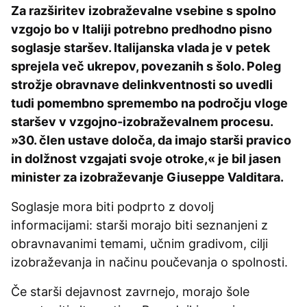
Za razširitev izobraževalne vsebine s spolno
vzgojo bo v Italiji potrebno predhodno pisno
soglasje staršev. Italijanska vlada je v petek
sprejela več ukrepov, povezanih s šolo. Poleg
strožje obravnave delinkventnosti so uvedli
tudi pomembno spremembo na področju vloge
staršev v vzgojno-izobraževalnem procesu.
»30. člen ustave določa, da imajo starši pravico
in dolžnost vzgajati svoje otroke,« je bil jasen
minister za izobraževanje Giuseppe Valditara.
Soglasje mora biti podprto z dovolj
informacijami: starši morajo biti seznanjeni z
obravnavanimi temami, učnim gradivom, cilji
izobraževanja in načinu poučevanja o spolnosti.
Če starši dejavnost zavrnejo, morajo šole