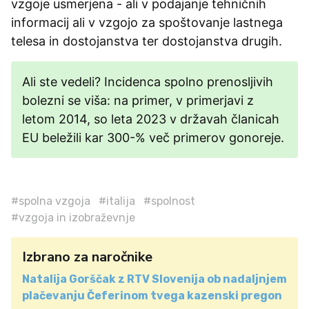
vzgoje usmerjena - ali v podajanje tehničnih
informacij ali v vzgojo za spoštovanje lastnega
telesa in dostojanstva ter dostojanstva drugih.
Ali ste vedeli? Incidenca spolno prenosljivih
bolezni se viša: na primer, v primerjavi z
letom 2014, so leta 2023 v državah članicah
EU beležili kar 300-% več primerov gonoreje.
#spolna vzgoja
#italija
#spolnost
#vzgoja in izobraževnje
Izbrano za naročnike
Natalija Gorščak z RTV Slovenija ob nadaljnjem
plačevanju Čeferinom tvega kazenski pregon