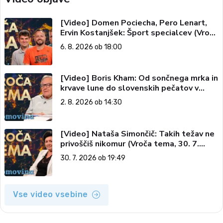
[Video] Domen Pociecha, Pero Lenart,
Ervin Kostanjšek: Šport specialcev (Vroča
tema, 6. 8. 2026)
6. 8. 2026 ob 18:00
[Video] Boris Kham: Od sončnega mrka in
krvave lune do slovenskih pečatov v
vesolju (Vroča tema, 2. 8. 2026)
2. 8. 2026 ob 14:30
[Video] Nataša Simončič: Takih težav ne
privoščiš nikomur (Vroča tema, 30. 7.
2026)
30. 7. 2026 ob 19:49
Vse video vsebine