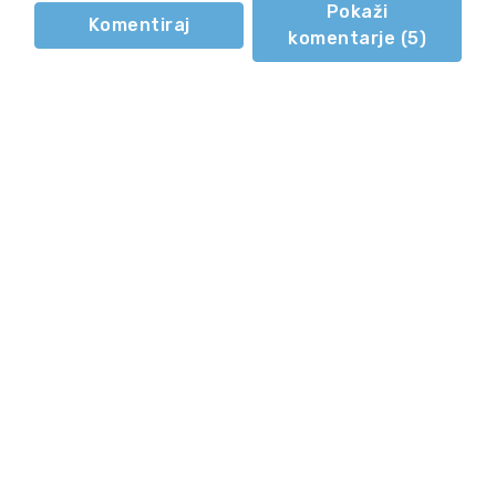
Pokaži
Komentiraj
komentarje (
5
)