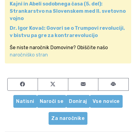
Kajni in Abeli sodobnega časa (5. del):
Strankarstvo na Slovenskem med II. svetovno
vojno
Dr. Igor Kovač: Govori se o Trumpovi revoluciji,
v bistvu pa gre za kontrarevolucijo
Še niste naročnik Domovine? Obiščite našo
naročniško stran
Share on Facebook
Share on Twitter
Share by email
Natisni
Naroči se
Doniraj
Vse novice
Za naročnike