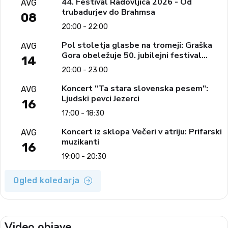
44. Festival Radovljica 2026 - Od
AVG
trubadurjev do Brahmsa
08
20:00 - 22:00
Pol stoletja glasbe na tromeji: Graška
AVG
Gora obeležuje 50. jubilejni festival
14
narodno-zabavne glasbe
20:00 - 23:00
Koncert "Ta stara slovenska pesem":
AVG
Ljudski pevci Jezerci
16
17:00 - 18:30
Koncert iz sklopa Večeri v atriju: Prifarski
AVG
muzikanti
16
19:00 - 20:30
Ogled koledarja
Video objave