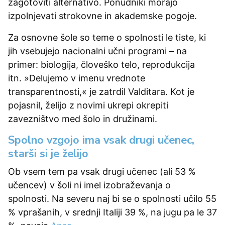
zagotoviti alternativo. Ponudniki morajo
izpolnjevati strokovne in akademske pogoje.
Za osnovne šole so teme o spolnosti le tiste, ki
jih vsebujejo nacionalni učni programi – na
primer: biologija, človeško telo, reprodukcija
itn. »Delujemo v imenu vrednote
transparentnosti,« je zatrdil Valditara. Kot je
pojasnil, želijo z novimi ukrepi okrepiti
zavezništvo med šolo in družinami.
Spolno vzgojo ima vsak drugi učenec,
starši si je želijo
Ob vsem tem pa vsak drugi učenec (ali 53 %
učencev) v šoli ni imel izobraževanja o
spolnosti. Na severu naj bi se o spolnosti učilo 55
% vprašanih, v srednji Italiji 39 %, na jugu pa le 37