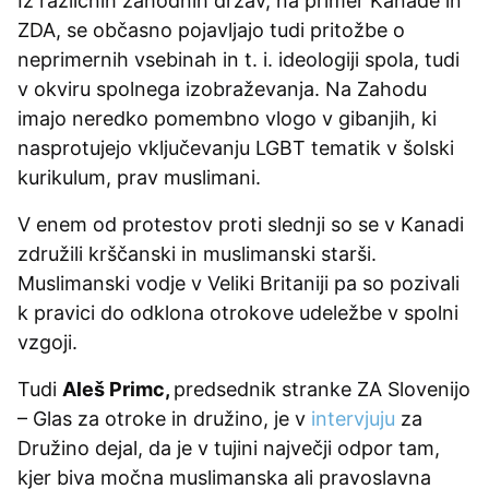
Iz različnih zahodnih držav, na primer Kanade in
ZDA, se občasno pojavljajo tudi pritožbe o
neprimernih vsebinah in t. i. ideologiji spola, tudi
v okviru spolnega izobraževanja. Na Zahodu
imajo neredko pomembno vlogo v gibanjih, ki
nasprotujejo vključevanju LGBT tematik v šolski
kurikulum, prav muslimani.
V enem od protestov proti slednji so se v Kanadi
združili krščanski in muslimanski starši.
Muslimanski vodje v Veliki Britaniji pa so pozivali
k pravici do odklona otrokove udeležbe v spolni
vzgoji.
Tudi
Aleš Primc,
predsednik stranke ZA Slovenijo
– Glas za otroke in družino, je v
intervjuju
za
Družino dejal, da je v tujini največji odpor tam,
kjer biva močna muslimanska ali pravoslavna