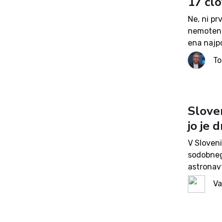
17 člo
Ne, ni pr
nemoteno
ena najp
Artemis 
T
ugodno) i
Slove
jo je 
V Sloveni
sodobneg
astronavt
danes za
Va
sprejela 