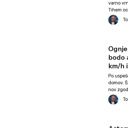
varno vrn
Tihem oce
novo pog
T
vesolju. 
Ognjen
bodo a
km/h 
Po uspešn
domov. Št
nov zgod
406.771 k
T
odpotoval