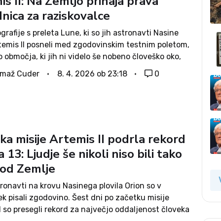
s II: Na Zemljo prihaja prava
nica za raziskovalce
grafije s preleta Lune, ki so jih astronavti Nasine
rtemis II posneli med zgodovinskim testnim poletom,
o območja, ki jih ni videlo še nobeno človeško oko,
z redkim sončnim mrkom v vesolju. Fotografije, ki
omaž Cuder
8. 4. 2026 ob 23:18
0
javljene...
a misije Artemis II podrla rekord
 13: Ljudje še nikoli niso bili tako
 od Zemlje
tronavti na krovu Nasinega plovila Orion so v
k pisali zgodovino. Šest dni po začetku misije
I so presegli rekord za največjo oddaljenost človeka