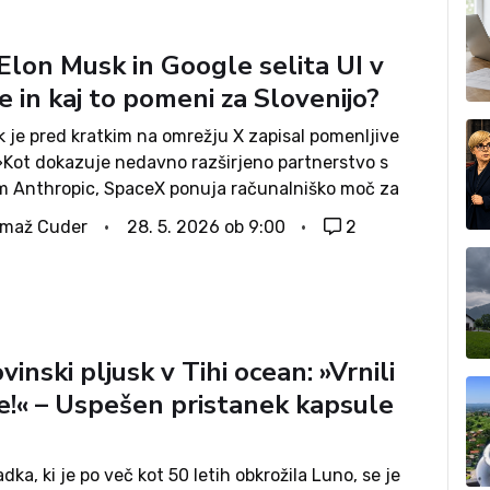
Elon Musk in Google selita UI v
e in kaj to pomeni za Slovenijo?
 je pred kratkim na omrežju X zapisal pomenljive
»Kot dokazuje nedavno razširjeno partnerstvo s
m Anthropic, SpaceX ponuja računalniško moč za
nteligenco (AI compute) kot storitev v izjemnem
omaž Cuder
28. 5. 2026 ob 9:00
2
Sčasoma, še posebej z orbitalnimi podatkovnimi
inski pljusk v Tihi ocean: »Vrnili
e!« – Uspešen pristanek kapsule
dka, ki je po več kot 50 letih obkrožila Luno, se je