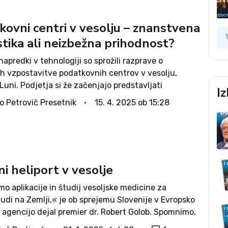
kovni centri v vesolju – znanstvena
tika ali neizbežna prihodnost?
apredki v tehnologiji so sprožili razprave o
h vzpostavitve podatkovnih centrov v vesolju,
 Luni. Podjetja si že začenjajo predstavljati
I
t, v kateri bodo podatkovni centri delovali zunaj
o Petrovič Presetnik
15. 4. 2025 ob 15:28
 ponujali številne prednosti za upravljanje in
podatkov....
i heliport v vesolje
o aplikacije in študij vesoljske medicine za
judi na Zemlji,« je ob sprejemu Slovenije v Evropsko
 agencijo dejal premier dr. Robert Golob. Spomnimo,
mier znan po smelih, ne povsem razumljivih in