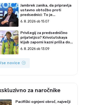
Jambrek zanika, da pripravlja
ustavno obtožbo proti
predsednici: To je
popolnoma neresnična
6. 8. 2026 ob 15:07
informacija
Privilegij za predsedničino
prijateljico? Krivolutskaya
kljub zaporni kazni prišla do
državljanstva?
6. 8. 2026 ob 13:09
Vse novice
kskluzivno za naročnike
Pacifiški ognjeni obroč, največji