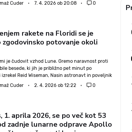
, ki ga je pred več kot pol stoletja, leta 1970,
omaž Cuder
7. 4. 2026 ob 20:08
0
Pr
 legendarna...
njem rakete na Floridi se je
o zgodovinsko potovanje okoli
mi je čudovit vzhod Lune. Gremo naravnost proti
 bile besede, ki jih je približno pet minut po
vi izrekel Reid Wiseman, Nasin astronavt in poveljnik
emis II. To je bil čustven trenutek, ko se je po...
omaž Cuder
2. 4. 2026 ob 12:22
0
 1. aprila 2026, se po več kot 53
 od zadnje lunarne odprave Apollo