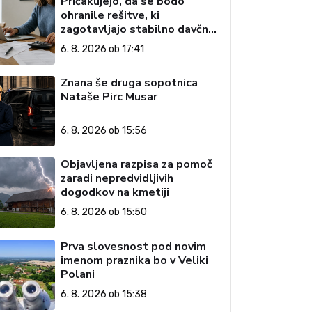
Pričakujejo, da se bodo
ohranile rešitve, ki
zagotavljajo stabilno davčno
okolje
6. 8. 2026 ob 17:41
Znana še druga sopotnica
Nataše Pirc Musar
6. 8. 2026 ob 15:56
Objavljena razpisa za pomoč
zaradi nepredvidljivih
dogodkov na kmetiji
6. 8. 2026 ob 15:50
Prva slovesnost pod novim
imenom praznika bo v Veliki
Polani
6. 8. 2026 ob 15:38