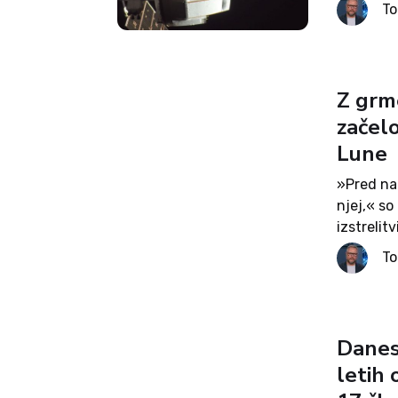
od Zemlje
T
postavila
Z grme
začel
Lune
»Pred na
njej,« so
izstrelit
misije Art
T
Danes,
letih