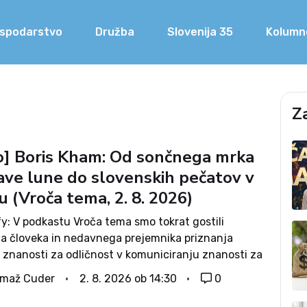
spodarstvo
Družba
Slovenija 35
Kolumn
Z
o] Boris Kham: Od sončnega mrka
vave lune do slovenskih pečatov v
u (Vroča tema, 2. 8. 2026)
y: V podkastu Vroča tema smo tokrat gostili
a človeka in nedavnega prejemnika priznanja
 znanosti za odličnost v komuniciranju znanosti za
, profesorja fizike, Borisa Khama. Z njim smo
omaž Cuder
2. 8. 2026 ob 14:30
0
 skrivnosti našega osončja in galaksij, spoznavali
..