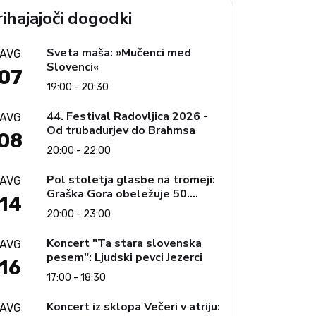
ihajajoči dogodki
Sveta maša: »Mučenci med
AVG
Slovenci«
07
19:00 - 20:30
44. Festival Radovljica 2026 -
AVG
Od trubadurjev do Brahmsa
08
20:00 - 22:00
Pol stoletja glasbe na tromeji:
AVG
Graška Gora obeležuje 50.
14
jubilejni festival narodno-
20:00 - 23:00
zabavne glasbe
Koncert "Ta stara slovenska
AVG
pesem": Ljudski pevci Jezerci
16
17:00 - 18:30
Koncert iz sklopa Večeri v atriju:
AVG