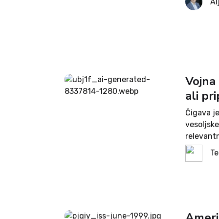
Al
tehnološk
Vojna 
ali p
Čigava j
vesoljsk
relevant
zvezdnih
Te
zgodaj zj
Ameri