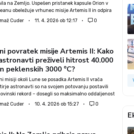
ila na Zemljo. Uspešen pristanek kapsule Orion v
anu obeležuje vrhunec misije Artemis II in odpira
lavje trajne prisotnosti človeštva v globokem
omaž Cuder
11. 4. 2026 ob 12:17
0
Varno...
i povratek misije Artemis II: Kako
stronavti preživeli hitrost 40.000
in peklenskih 3000 °C?
i misiji okoli Lune se posadka Artemis II vrača
irje astronavti so na svojem potovanju postavili
ovinski rekord – dosegli so maksimalno oddaljenost
ilometrov od Zemlje in tako postali ljudje, ki so
omaž Cuder
10. 4. 2026 ob 15:27
0
i najdlje v globoko...
E