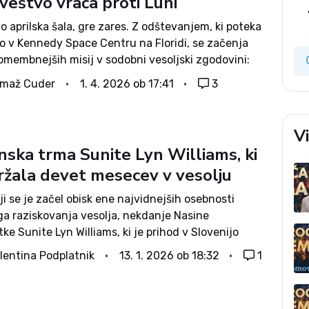
veštvo vrača proti Luni
vo aprilska šala, gre zares. Z odštevanjem, ki poteka
 v Kennedy Space Centru na Floridi, se začenja
omembnejših misij v sodobni vesoljski zgodovini:
II. Če bo vreme ugodno (trenutno je 80-odstotno
omaž Cuder
1. 4. 2026 ob 17:41
3
n vsi sistemi...
V
nska trma Sunite Lyn Williams, ki
držala devet mesecev v vesolju
ji se je začel obisk ene najvidnejših osebnosti
a raziskovanja vesolja, nekdanje Nasine
ke Sunite Lyn Williams, ki je prihod v Slovenijo
čela z obiskom v Centru Noordung. Tam jo je
lentina Podplatnik
13. 1. 2026 ob 18:32
1
podpredsednica vlade in ministrica za zunanje...