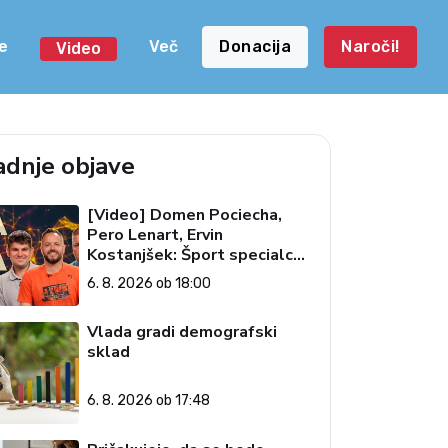
e
Več
Donacija
Naroči!
Video
adnje objave
[Video] Domen Pociecha,
Pero Lenart, Ervin
Kostanjšek: Šport specialcev
(Vroča tema, 6. 8. 2026)
6. 8. 2026 ob 18:00
Vlada gradi demografski
sklad
6. 8. 2026 ob 17:48