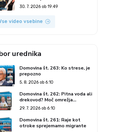
(Vroča tema, 30. 7. 2026)
30. 7. 2026 ob 19:49
Vse video vsebine
zbor urednika
Domovina št. 263: Ko strese, je
prepozno
5. 8. 2026 ob 6:10
Domovina št. 262: Pitna voda ali
drekovod? Moč omrežja
interesov
29. 7. 2026 ob 6:10
Domovina št. 261: Raje kot
otroke sprejemamo migrante