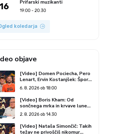
Prifarski muzikanti
16
19:00 - 20:30
Ogled koledarja
ideo objave
[Video] Domen Pociecha, Pero
Lenart, Ervin Kostanjšek: Šport
specialcev (Vroča tema, 6. 8.
6. 8. 2026 ob 18:00
2026)
[Video] Boris Kham: Od
sončnega mrka in krvave lune
do slovenskih pečatov v vesolju
2. 8. 2026 ob 14:30
(Vroča tema, 2. 8. 2026)
[Video] Nataša Simončič: Takih
težav ne privoščiš nikomur