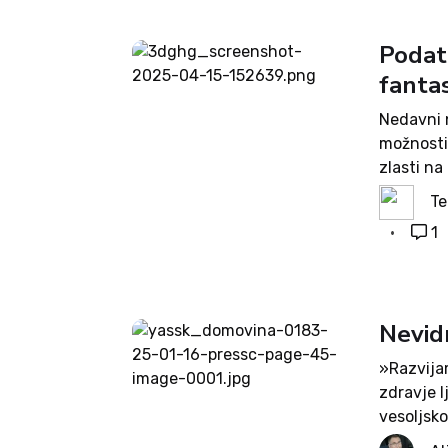
Podat
fantas
Nedavni n
možnosti
zlasti na
prihodnos
Te
Zemlje in
1
obdelavo 
Nevidn
»Razvijam
zdravje l
vesoljsko
da je pre