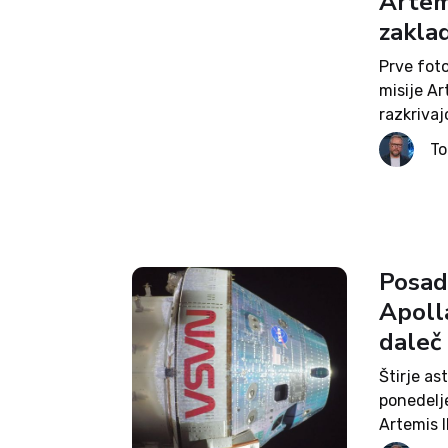
Artemi
zaklad
Prve foto
misije A
razkrivaj
vključno 
T
so bile ob
Posadk
Apolla
daleč
Štirje as
ponedelje
Artemis I