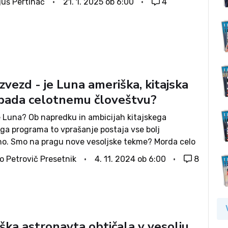
juš Pertinač
21. 1. 2025 ob 6:00
4
o komaj verjetnih obljubah, ki...
zvezd - je Luna ameriška, kitajska
ripada celotnemu človeštvu?
e Luna? Ob napredku in ambicijah kitajskega
ega programa to vprašanje postaja vse bolj
no. Smo na pragu nove vesoljske tekme? Morda celo
 vojn? Raketa Long March-2F Y19 je v sredo
o Petrovič Presetnik
4. 11. 2024 ob 6:00
8
utraj s tremi tajkonavti - kitajska...
ška astronavta obtičala v vesolju