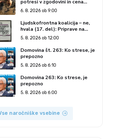
potresi v zgodovini in cena
pozabe
6. 8. 2026 ob 9:00
Ljudskofrontna koalicija – ne,
hvala (17. del): Priprave na
sestop z oblasti – dvorska
5. 8. 2026 ob 12:00
opozicija 6: Gramsci na delu:
Revija 2000 in revolucionarna
Domovina št. 263: Ko strese, je
izvotlitev krščanstva
prepozno
5. 8. 2026 ob 6:10
Domovina 263: Ko strese, je
prepozno
5. 8. 2026 ob 6:00
Vse naročniške vsebine