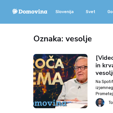
Slovenija
Svet
Go
Oznaka: vesolje
[Vide
in kr
vesolj
Na Spotif
izjemneg
Prometej
leto 2025
T
odstirali
osupljive.