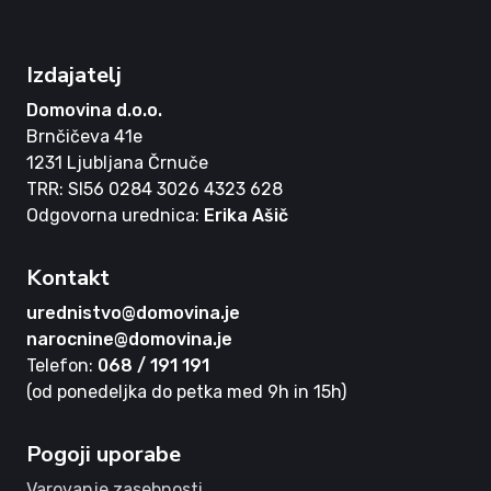
Izdajatelj
Domovina d.o.o.
Brnčičeva 41e
1231 Ljubljana Črnuče
TRR: SI56 0284 3026 4323 628
Odgovorna urednica:
Erika Ašič
Kontakt
urednistvo@domovina.je
narocnine@domovina.je
Telefon:
068 / 191 191
(od ponedeljka do petka med 9h in 15h)
Pogoji uporabe
Varovanje zasebnosti