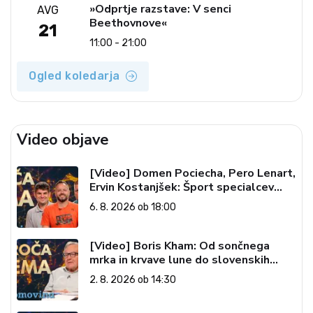
»Odprtje razstave: V senci
AVG
Beethovnove«
21
11:00 - 21:00
Ogled koledarja
Video objave
[Video] Domen Pociecha, Pero Lenart,
Ervin Kostanjšek: Šport specialcev
(Vroča tema, 6. 8. 2026)
6. 8. 2026 ob 18:00
[Video] Boris Kham: Od sončnega
mrka in krvave lune do slovenskih
pečatov v vesolju (Vroča tema, 2. 8.
2. 8. 2026 ob 14:30
2026)