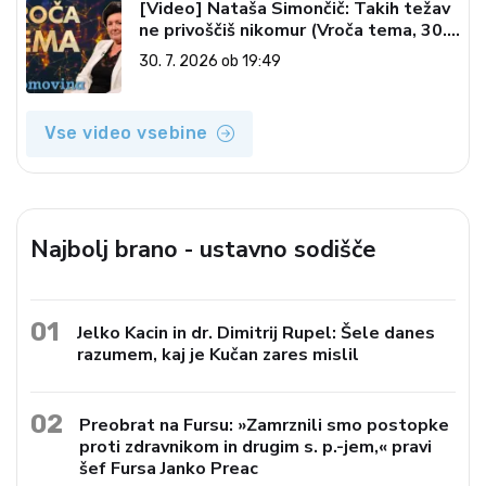
[Video] Nataša Simončič: Takih težav
ne privoščiš nikomur (Vroča tema, 30.
7. 2026)
30. 7. 2026 ob 19:49
Vse video vsebine
Najbolj brano - ustavno sodišče
01
Jelko Kacin in dr. Dimitrij Rupel: Šele danes
razumem, kaj je Kučan zares mislil
02
Preobrat na Fursu: »Zamrznili smo postopke
proti zdravnikom in drugim s. p.-jem,« pravi
šef Fursa Janko Preac