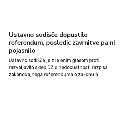
Ustavno sodišče dopustilo
referendum, posledic zavrnitve pa ni
pojasnilo
Ustavno sodišče je z le enim glasom proti
razveljavilo sklep DZ o nedopustnosti razpisa
zakonodajnega referenduma o zakonu o
interventnih ukrepih za razvoj Slovenije. Sindikati
bodo tako septembra začeli zbirati najmanj
40.000 podpisov za razpis referenduma o zakonu.
Ker zakonodaja...