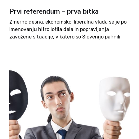
Prvi referendum – prva bitka
Zmerno desna, ekonomsko-liberalna vlada se je po
imenovanju hitro lotila dela in popravljanja
zavožene situacije, v katero so Slovenijo pahnili
ekstremni levičarji pod vodstvom Roberta Goloba.
Na hitro so sprejeli zakon, ki popravlja zakonsko
sliko Slovenije zato, da bi omogočili...