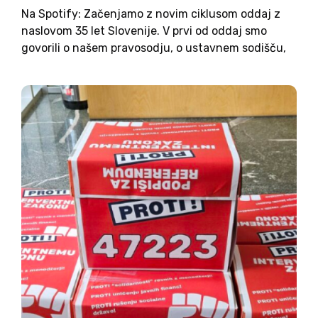
Na Spotify: Začenjamo z novim ciklusom oddaj z
naslovom 35 let Slovenije. V prvi od oddaj smo
govorili o našem pravosodju, o ustavnem sodišču,
o vladavini prava ter v povezavi s tem tudi o
sestavljanju nove vlade. Gostili smo Jana...