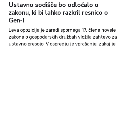
Ustavno sodišče bo odločalo o
zakonu, ki bi lahko razkril resnico o
Gen-I
Leva opozicija je zaradi spornega 17. člena novele
zakona o gospodarskih družbah vložila zahtevo za
ustavno presojo. V ospredju je vprašanje, zakaj je
Robert Golob tako odločno proti spremembi, ki naj
bi preprečevala prepletanje glasovalnih pravic v
medsebojno povezanih družbah....