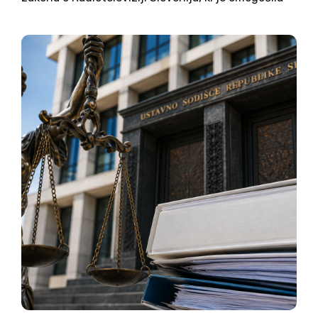
korenito zamenjavo vodstva in nadzornih organov
javne televizije in radia. Za levico in očitno tudi za
ustavno sodišče je šlo za...