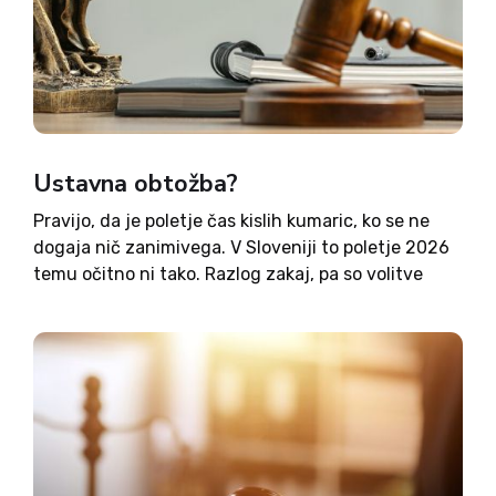
Ustavna obtožba?
Pravijo, da je poletje čas kislih kumaric, ko se ne
dogaja nič zanimivega. V Sloveniji to poletje 2026
temu očitno ni tako. Razlog zakaj, pa so volitve
pred poletnimi počitnicami in menjava vlade.
Pravzaprav čas za menjavo vlade ne bi...