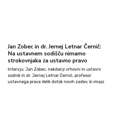
Jan Zobec in dr. Jernej Letnar Černič:
Na ustavnem sodišču nimamo
strokovnjaka za ustavno pravo
Intervju: Jan Zobec, nekdanji vrhovni in ustavni
sodnik in dr. Jernej Letnar Černič, profesor
ustavnega prava Velik dotok novih zadev, ki imajo
močan politični naboj, kaže na to, da nastajajoča
opozicija oziroma prejšnja koalicija v ustavnem
sodišču očitno čuti svojega...