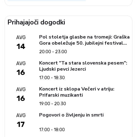
Prihajajoči dogodki
Pol stoletja glasbe na tromeji: Graška
AVG
Gora obeležuje 50. jubilejni festival
14
narodno-zabavne glasbe
20:00 - 23:00
Koncert "Ta stara slovenska pesem":
AVG
Ljudski pevci Jezerci
16
17:00 - 18:30
Koncert iz sklopa Večeri v atriju:
AVG
Prifarski muzikanti
16
19:00 - 20:30
Pogovori o življenju in smrti
AVG
17
17:00 - 18:00