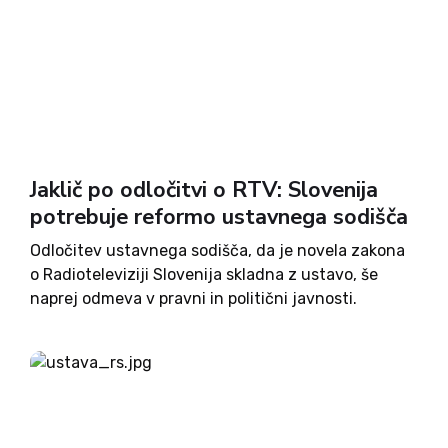
Jaklič po odločitvi o RTV: Slovenija
potrebuje reformo ustavnega sodišča
Odločitev ustavnega sodišča, da je novela zakona
o Radioteleviziji Slovenija skladna z ustavo, še
naprej odmeva v pravni in politični javnosti.
Sodba, s katero je sodišče dokončno potrdilo
zakon, sprejet v času vlade Roberta Goloba, je
sprožila ostre odzive nekdanjih...