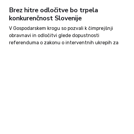
Brez hitre odločitve bo trpela
konkurenčnost Slovenije
V Gospodarskem krogu so pozvali k čimprejšnji
obravnavi in odločitvi glede dopustnosti
referenduma o zakonu o interventnih ukrepih za
razvoj Slovenije (ZIURS). Izpostavili so, da zakon
naslavlja pomembne razvojne izzive slovenskega
gospodarstva – zato je ključno, da se čim prej...