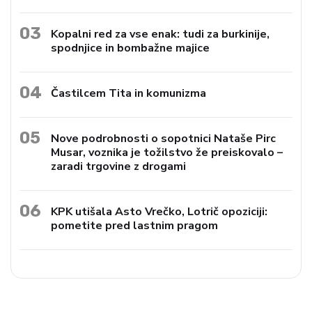
03
Kopalni red za vse enak: tudi za burkinije,
spodnjice in bombažne majice
04
Častilcem Tita in komunizma
05
Nove podrobnosti o sopotnici Nataše Pirc
Musar, voznika je tožilstvo že preiskovalo –
zaradi trgovine z drogami
06
KPK utišala Asto Vrečko, Lotrič opoziciji:
pometite pred lastnim pragom