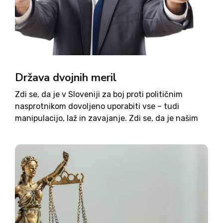
Država dvojnih meril
Zdi se, da je v Sloveniji za boj proti političnim
nasprotnikom dovoljeno uporabiti vse – tudi
manipulacijo, laž in zavajanje. Zdi se, da je našim
dovoljeno vse, vašim pa (skoraj) nič. Če kradejo
naši, je to sprejemljivo, sicer ne. Eni...