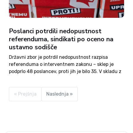
Poslanci potrdili nedopustnost
referenduma, sindikati po oceno na
ustavno sodišče
Državni zbor je potrdil nedopustnost razpisa
referenduma o interventnem zakonu – sklep je
podprlo 48 poslancev, proti jih je bilo 35. V skladu z
ustavo referenduma ni dopustno razpisati o
zakonih o davkih in drugih obveznih dajatvah,
interventni zakon pa...
« Prejšnja
Naslednja »