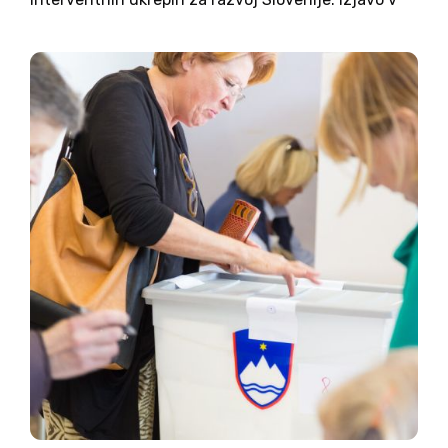
celoti objavljamo. Verjamemo v pravno državo in
spoštujemo odločitev Ustavnega sodišča
Republike Slovenije. Ocenjujemo, da je
referendum priložnost,...