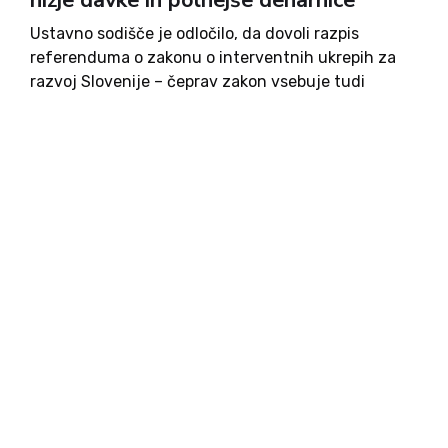
nižje davke in polnejše denarnice
Ustavno sodišče je odločilo, da dovoli razpis
referenduma o zakonu o interventnih ukrepih za
razvoj Slovenije – čeprav zakon vsebuje tudi
določbe, o katerih referendum po ustavi ni
dopusten. Medtem ko v opoziciji odločitev
pozdravljajo – češ da je sodišče...