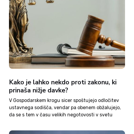
Kako je lahko nekdo proti zakonu, ki
prinaša nižje davke?
V Gospodarskem krogu sicer spoštujejo odločitev
ustavnega sodišča, vendar pa obenem obžalujejo,
da se s tem v času velikih negotovosti v svetu
zamikajo pomembni ukrepi, ki so nujni za
konkurenčnost slovenskega gospodarstva in našo