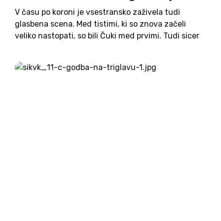
V času po koroni je vsestransko zaživela tudi
glasbena scena. Med tistimi, ki so znova začeli
veliko nastopati, so bili Čuki med prvimi. Tudi sicer
se lahko ponašajo z zavidljivimi uspehi: na sceni
so nepretrgoma 35 let, izdali so 37...