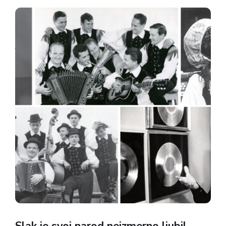
narodnozabavne glasbe od blizu in daleč.
Organizator dveh prijetnih uric je...