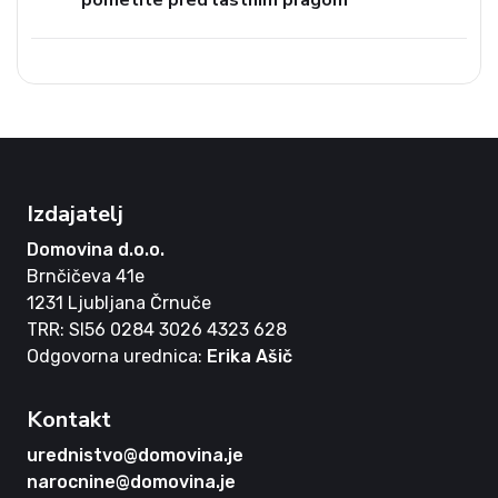
pometite pred lastnim pragom
Izdajatelj
Domovina d.o.o.
Brnčičeva 41e
1231 Ljubljana Črnuče
TRR: SI56 0284 3026 4323 628
Odgovorna urednica:
Erika Ašič
Kontakt
urednistvo@domovina.je
narocnine@domovina.je