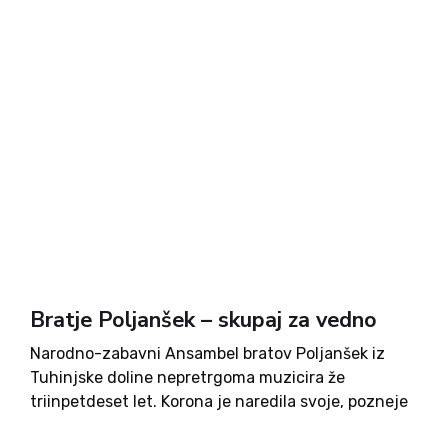
Bratje Poljanšek – skupaj za vedno
Narodno-zabavni Ansambel bratov Poljanšek iz
Tuhinjske doline nepretrgoma muzicira že
triinpetdeset let. Korona je naredila svoje, pozneje
pa si tudi sami niso veliko prizadevali za