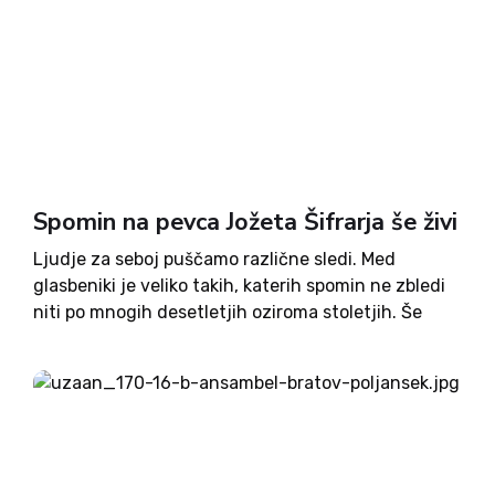
Spomin na pevca Jožeta Šifrarja še živi
Ljudje za seboj puščamo različne sledi. Med
glasbeniki je veliko takih, katerih spomin ne zbledi
niti po mnogih desetletjih oziroma stoletjih. Še
posebej so priljubljeni izvajalci, na primer pevci
solisti. Med pevci narodno-zabavne glasbe je
močno izstopal Slakov pevec Jože...