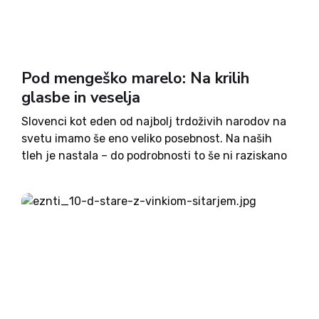
Pod mengeško marelo: Na krilih
glasbe in veselja
Slovenci kot eden od najbolj trdoživih narodov na
svetu imamo še eno veliko posebnost. Na naših
tleh je nastala – do podrobnosti to še ni raziskano
– najstarejša godba na pihala. Po podatkih
zgodovinarja in ravnatelja Mestnega muzeja Idrija
Janka...