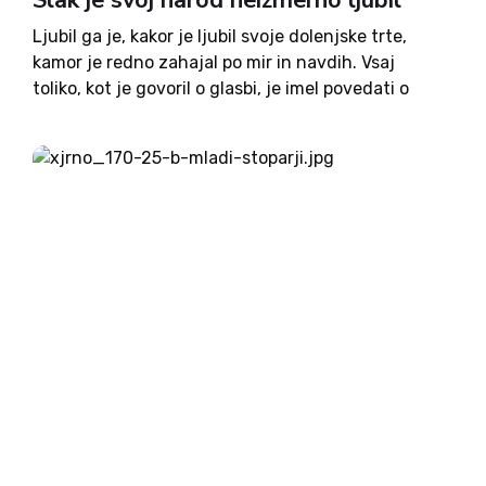
Slak je svoj narod neizmerno ljubil
Ljubil ga je, kakor je ljubil svoje dolenjske trte,
kamor je redno zahajal po mir in navdih. Vsaj
toliko, kot je govoril o glasbi, je imel povedati o
svoji domači zemlji in navezanosti nanjo. V
svojem arhivu imam ogromno besedil....