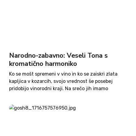
Narodno-zabavno: Veseli Tona s
kromatično harmoniko
Ko se mošt spremeni v vino in ko se zaiskri zlata
kapljica v kozarcih, svojo vrednost še posebej
pridobijo vinorodni kraji. Na srečo jih imamo
Slovenci tako na Primorskem kot Dolenjskem in
Štajerskem v izobilju. Letos je grozdje odlično
obrodilo...