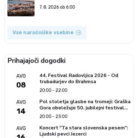
7. 8. 2026 ob 6:00
Vse naročniške vsebine
Prihajajoči dogodki
44. Festival Radovljica 2026 - Od
AVG
trubadurjev do Brahmsa
08
20:00 - 22:00
Pol stoletja glasbe na tromeji: Graška
AVG
Gora obeležuje 50. jubilejni festival
14
narodno-zabavne glasbe
20:00 - 23:00
Koncert "Ta stara slovenska pesem":
AVG
Ljudski pevci Jezerci
16