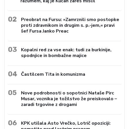
razumem, kaj je Kučan zares mislil
02
Preobrat na Fursu: »Zamrznili smo postopke
proti zdravnikom in drugim s. p.-jem,« pravi
šef Fursa Janko Preac
03
Kopalni red za vse enak: tudi za burkinije,
spodnjice in bombažne majice
04
Častilcem Tita in komunizma
05
Nove podrobnosti o sopotnici Nataše Pirc
Musar, voznika je tožilstvo že preiskovalo –
zaradi trgovine z drogami
06
KPK utišala Asto Vrečko, Lotrič opoziciji: