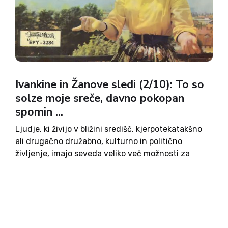
Ivankine in Žanove sledi (2/10): To so
solze moje sreče, davno pokopan
spomin ...
Ljudje, ki živijo v bližini središč, kjerpotekatakšno
ali drugačno družabno, kulturno in politično
življenje, imajo seveda veliko več možnosti za
uspeh kot tisti z obrobja. Na žalost tako nikoli ne
pride do izraza veliko nadarjenih ljudi oziroma se
morajo sami...