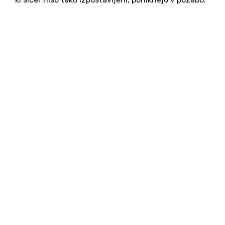
Ali pa jih porinemo samo na stran, nekako v
slogu:bil je dober muzikant, bil je odličen pevec,
Bog ve,alije...