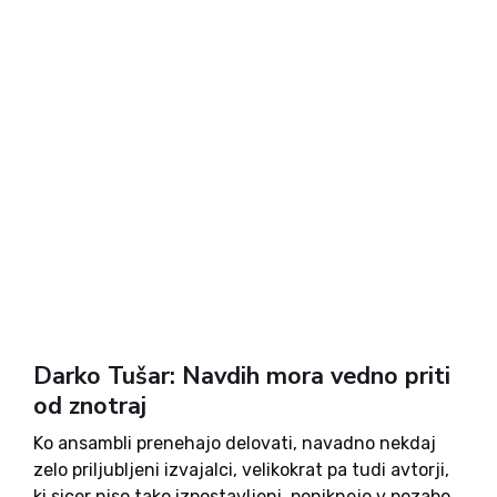
Darko Tušar: Navdih mora vedno priti
od znotraj
Ko ansambli prenehajo delovati, navadno nekdaj
zelo priljubljeni izvajalci, velikokrat pa tudi avtorji,
ki sicer niso tako izpostavljeni, poniknejo v pozabo.