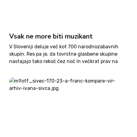
Vsak ne more biti muzikant
V Sloveniji deluje več kot 700 narodnozabavnih
skupin. Res pa je, da tovrstne glasbene skupine
nastajajo tako rekoč čez noč in večkrat prav na
hitro razpadejo. V zadnjih letih je zelo v modi, da
se člani nekdanjih skupin po dolgih...