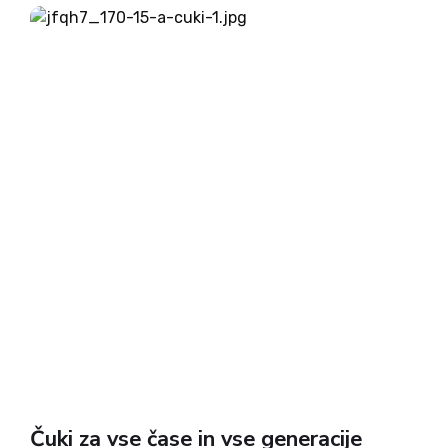
nadaljevanje dela, a 13. aprila bodo vendarle
praznovali svojo 50-letnico. Glasbeno srečanje z
Abrahamom bodo...
Čuki za vse čase in vse generacije