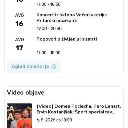
17:00 - 18:30
Koncert iz sklopa Večeri v atriju:
AVG
Prifarski muzikanti
16
19:00 - 20:30
Pogovori o življenju in smrti
AVG
17
17:00 - 18:00
Ogled koledarja
Video objave
[Video] Domen Pociecha, Pero Lenart,
Ervin Kostanjšek: Šport specialcev
(Vroča tema, 6. 8. 2026)
6. 8. 2026 ob 18:00