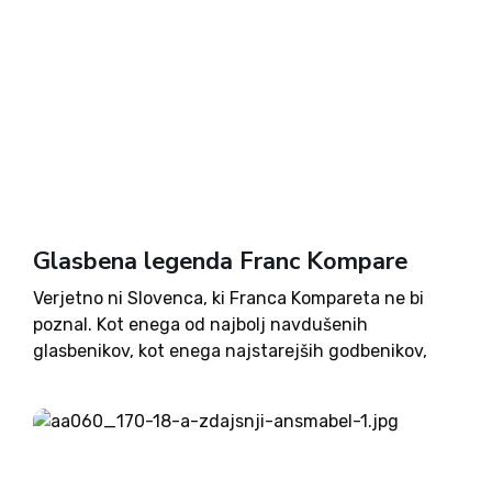
Glasbena legenda Franc Kompare
Verjetno ni Slovenca, ki Franca Kompareta ne bi
poznal. Kot enega od najbolj navdušenih
glasbenikov, kot enega najstarejših godbenikov,
kot izvrstnega trobentarja, kot vodjo ansambla
Marela. Pa tudi kot zaljubljenca v Avsenikove
napeve in kot ponosnega Slovenca. Pa še ena...