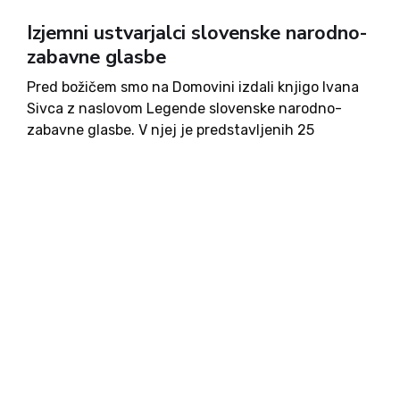
Izjemni ustvarjalci slovenske narodno-
zabavne glasbe
Pred božičem smo na Domovini izdali knjigo Ivana
Sivca z naslovom Legende slovenske narodno-
zabavne glasbe. V njej je predstavljenih 25
izjemnih ustvarjalcev narodno-zabavne glasbe.
Knjiga je nastala dokaj hitro, toda temelji na
desetletjih raziskovanja. V knjigi smo želeli
predstaviti osebe,...