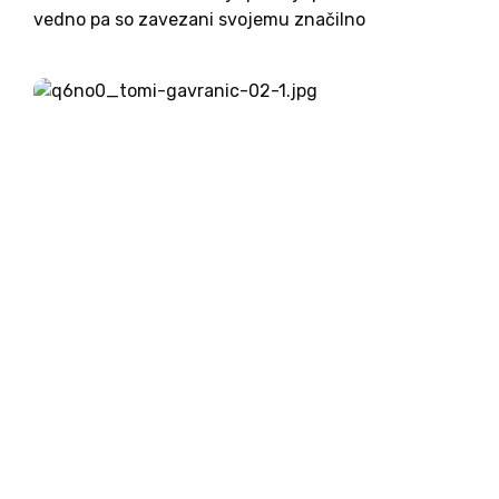
vedno pa so zavezani svojemu značilno
primorskemu poslanstvu in predanosti dobri
glasbi. V Slovenski Istri, na Obali, kot se je reklo
včasih,...