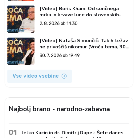
[Video] Boris Kham: Od sončnega
mrka in krvave lune do slovenskih
pečatov v vesolju (Vroča tema, 2. 8.
2. 8. 2026 ob 14:30
2026)
[Video] Nataša Simončič: Takih težav
ne privoščiš nikomur (Vroča tema, 30.
7. 2026)
30. 7. 2026 ob 19:49
Vse video vsebine
Najbolj brano - narodno-zabavna
01
Jelko Kacin in dr. Dimitrij Rupel: Šele danes