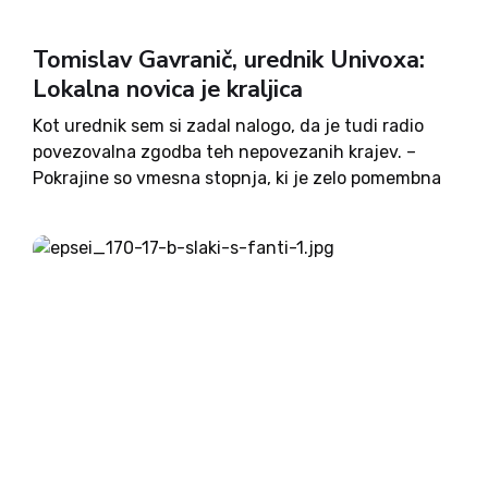
Tomislav Gavranič, urednik Univoxa:
Lokalna novica je kraljica
Kot urednik sem si zadal nalogo, da je tudi radio
povezovalna zgodba teh nepovezanih krajev. –
Pokrajine so vmesna stopnja, ki je zelo pomembna
za demokracijo in za enakomeren razvoj Slovenije.
– RTV je kontroliran, točno se ve, kako je....