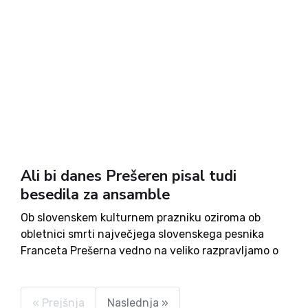
Ali bi danes Prešeren pisal tudi
besedila za ansamble
Ob slovenskem kulturnem prazniku oziroma ob
obletnici smrti največjega slovenskega pesnika
Franceta Prešerna vedno na veliko razpravljamo o
kulturi, tako nekdanji, ki nas je obdržala pri
življenju, kot o zdajšnji, ki v megli išče odrešilna
pota. Končnega recepta seveda ni....
« Prejšnja
Naslednja »