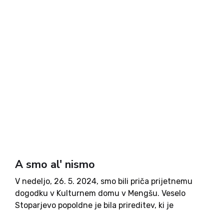
A smo al' nismo
V nedeljo, 26. 5. 2024, smo bili priča prijetnemu
dogodku v Kulturnem domu v Mengšu. Veselo
Stoparjevo popoldne je bila prireditev, ki je
združila sorodnike, prijatelje, znance ter ljubitelje