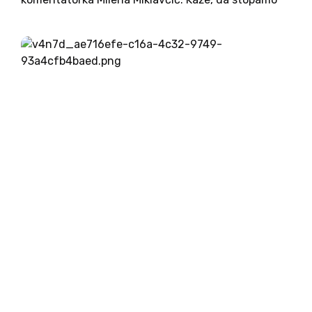
v predvolilni čas. Začele so se pojavljati ideje o
novih strankah, kot zadnja med njimi se je pojavila
ideja...