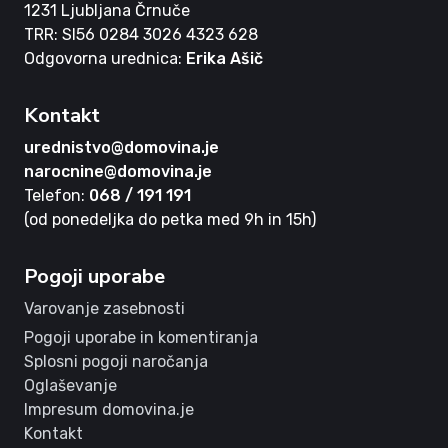
1231 Ljubljana Črnuče
TRR: SI56 0284 3026 4323 628
Odgovorna urednica:
Erika Ašič
Kontakt
urednistvo@domovina.je
narocnine@domovina.je
Telefon:
068 / 191 191
(od ponedeljka do petka med 9h in 15h)
Pogoji uporabe
Varovanje zasebnosti
Pogoji uporabe in komentiranja
Splosni pogoji naročanja
Oglaševanje
Impresum domovina.je
Kontakt