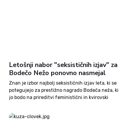
Letošnji nabor "seksističnih izjav" za
Bodečo Nežo ponovno nasmejal
Znan je izbor najbolj seksističnih izjav leta, ki se
potegujejo za prestižno nagrado Bodeča neža, ki
jo bodo na prireditvi feministični in kvirovski
festival podelili v kolektivu Rdeče zore v
sodelovanju s portalom spol.si. Kot pojasnjujejo
organizatorji tekmovanja, lahko ta...