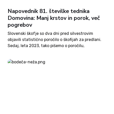
Napovednik 81. številke tednika
Domovina: Manj krstov in porok, več
pogrebov
Slovenski škofje so dva dni pred silvestrovim
objavili statistično poročilo o škofijah za predlani.
Sedaj, leta 2023, tako pišemo o poročilu,
napisanem leta 2022 za leto 2021. To novo
poročilo pa ni samo malce zastarelo, marveč tudi
malce nepopolno. Škofje...