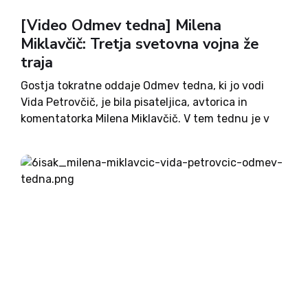
[Video Odmev tedna] Milena
Miklavčič: Tretja svetovna vojna že
traja
Gostja tokratne oddaje Odmev tedna, ki jo vodi
Vida Petrovčič, je bila pisateljica, avtorica in
komentatorka Milena Miklavčič. V tem tednu je v
Državnem zboru potekalo glasovanje o razrešitvi
poslanke Levice Nataše Sukič z mesta
podpredsednice Državnega zbora. Poslanka, ki...