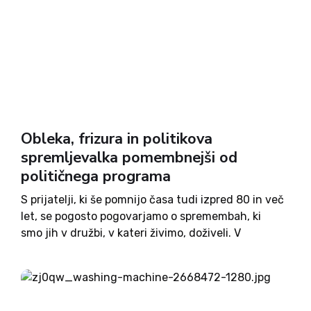
Obleka, frizura in politikova
spremljevalka pomembnejši od
političnega programa
S prijatelji, ki še pomnijo časa tudi izpred 80 in več
let, se pogosto pogovarjamo o spremembah, ki
smo jih v družbi, v kateri živimo, doživeli. V
marsičem si nismo enotni, a drži dejstvo, da toliko
prelomnih sprememb, skoncentriranih na...