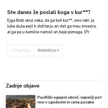
Ste danes že poslali koga v kur**?
Ejga Bobi skoz veka, da ga boli kur**, smo rekl, ja
luba duša pejt h dohtarju an dat ga mau zmasira,
al ga pa u kamilce namoč an baje pomaga. (Pr
Hostar) V zadnjem času smo bili zgroženi
državljani priča...
« Prejšnja
Naslednja »
Zadnje objave
Pacifiški ognjeni obroč, največji pot
resi v zgodovini in cena pozabe