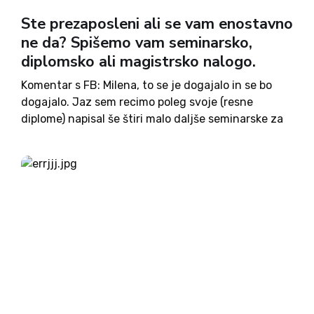
Ste prezaposleni ali se vam enostavno
ne da? Spišemo vam seminarsko,
diplomsko ali magistrsko nalogo.
Komentar s FB: Milena, to se je dogajalo in se bo
dogajalo. Jaz sem recimo poleg svoje (resne
diplome) napisal še štiri malo daljše seminarske za
takratne visokošolske programe ... in dobro
zaslužil. Pride kakšen zoprn dan, ko me dobra...