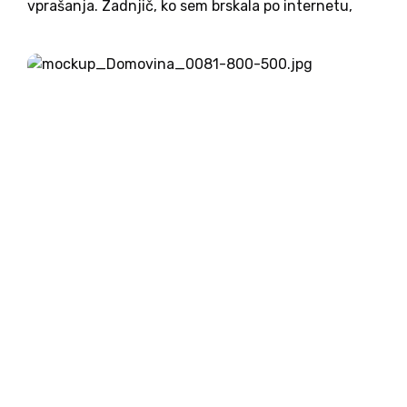
vprašanja. Zadnjič, ko sem brskala po internetu,
sem naletela na eno izpred dvajsetih let. V njej so
spraševali, brez katerih hišnih aparatov ne...