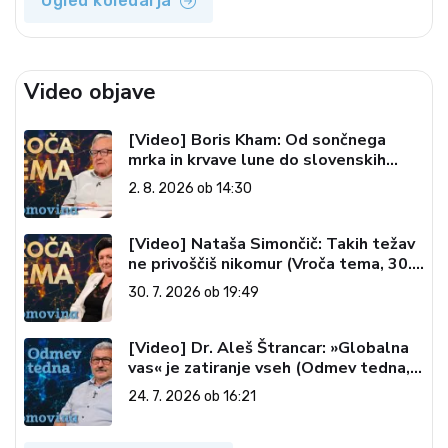
Ogled koledarja
Video objave
[Video] Boris Kham: Od sončnega
mrka in krvave lune do slovenskih
pečatov v vesolju (Vroča tema, 2. 8.
2. 8. 2026 ob 14:30
2026)
[Video] Nataša Simončič: Takih težav
ne privoščiš nikomur (Vroča tema, 30.
7. 2026)
30. 7. 2026 ob 19:49
[Video] Dr. Aleš Štrancar: »Globalna
vas« je zatiranje vseh (Odmev tedna,
24. 7. 2026)
24. 7. 2026 ob 16:21