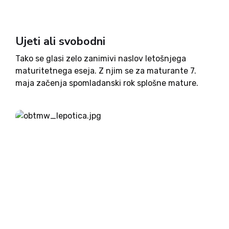
Ujeti ali svobodni
Tako se glasi zelo zanimivi naslov letošnjega
maturitetnega eseja. Z njim se za maturante 7.
maja začenja spomladanski rok splošne mature.
Že moja razmišljanja bi ob tem izzivu poletela v
nebo, kaj šele pri mladih! Dijaki so morali prebrati
štiri...