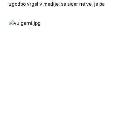
zgodbo vrgel v medije, se sicer ne ve, je pa
zanimivo, kako malo je treba, da doživi nek
nepomemben župan svojih pet minut slave. Če
sem iskrena,...