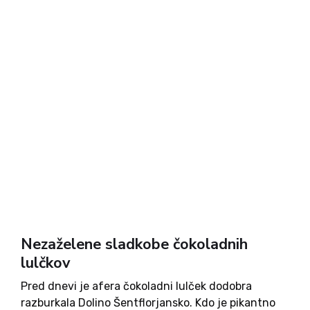
ena najbolj idealnih strank za metanje peska v oči.
Trdim celo, da ga nobena druga volivcem ni
zmetala toliko,...
Nezaželene sladkobe čokoladnih
lulčkov
Pred dnevi je afera čokoladni lulček dodobra
razburkala Dolino Šentflorjansko. Kdo je pikantno