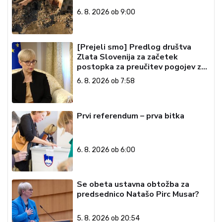
6. 8. 2026 ob 9:00
[Prejeli smo] Predlog društva
Zlata Slovenija za začetek
postopka za preučitev pogojev za
ustavno obtožbo predsednice
6. 8. 2026 ob 7:58
Republike Slovenije
Prvi referendum – prva bitka
6. 8. 2026 ob 6:00
Se obeta ustavna obtožba za
predsednico Natašo Pirc Musar?
5. 8. 2026 ob 20:54