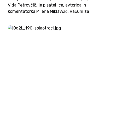
Vida Petrovčič, je pisateljica, avtorica in
komentatorka Milena Miklavčič. Računi za
elektriko, ki smo jih začeli dobivati ta mesec, so
marsikoga neprijetno presenetili. Zneski na
položnicah so bili - sploh pri tistih,...