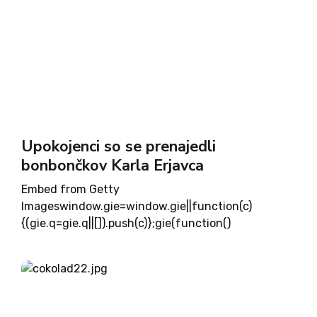
Upokojenci so se prenajedli
bonbončkov Karla Erjavca
Embed from Getty
Imageswindow.gie=window.gie||function(c)
{(gie.q=gie.q||[]).push(c)};gie(function()
{gie.widgets.load({id:twOJaNYSQBljY3202iHeNw,s
ig:zHtVz80aSkkWVdCYF9nxxcdkIH0JbRukCRk_dp
jwEZU=,w:594px,h:396px,items:922025008,captio
n: false ,tld:com,is360: false })}); Že od leta 1991,
kar so ustanovili Desus, ponavljam, da je (bila) to