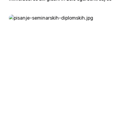
opazili psa, ki sta bila zaklenjena v pregretem
avtomobilu. Njuna šestinštiridesetletna lastnica,
sicer pa državljanka Švice...