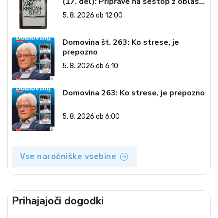
(17. del): Priprave na sestop z oblasti
– dvorska opozicija 6: Gramsci na delu:
5. 8. 2026 ob 12:00
Revija 2000 in revolucionarna
izvotlitev krščanstva
Domovina št. 263: Ko strese, je
prepozno
5. 8. 2026 ob 6:10
Domovina 263: Ko strese, je prepozno
5. 8. 2026 ob 6:00
Vse naročniške vsebine
Prihajajoči dogodki