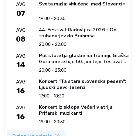
Sveta maša: »Mučenci med Slovenci«
AVG
07
19:00 - 20:30
44. Festival Radovljica 2026 - Od
AVG
trubadurjev do Brahmsa
08
20:00 - 22:00
Pol stoletja glasbe na tromeji: Graška
AVG
Gora obeležuje 50. jubilejni festival
14
narodno-zabavne glasbe
20:00 - 23:00
Koncert "Ta stara slovenska pesem":
AVG
Ljudski pevci Jezerci
16
17:00 - 18:30
Koncert iz sklopa Večeri v atriju:
AVG
Prifarski muzikanti
16
19:00 - 20:30