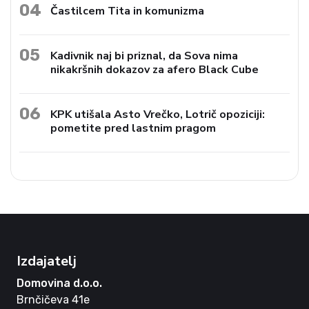
04
Častilcem Tita in komunizma
05
Kadivnik naj bi priznal, da Sova nima
nikakršnih dokazov za afero Black Cube
06
KPK utišala Asto Vrečko, Lotrič opoziciji:
pometite pred lastnim pragom
Izdajatelj
Domovina d.o.o.
Brnčičeva 41e