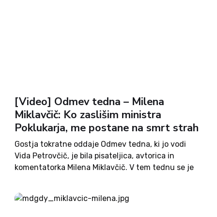
[Video] Odmev tedna – Milena
Miklavčič: Ko zaslišim ministra
Poklukarja, me postane na smrt strah
Gostja tokratne oddaje Odmev tedna, ki jo vodi
Vida Petrovčič, je bila pisateljica, avtorica in
komentatorka Milena Miklavčič. V tem tednu se je
pokazalo, da v naši državi rek »otroci so naše
največje bogastvo« ne drži vedno in povsod. Če...