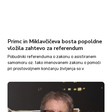
Primc in Miklavčičeva bosta popoldne
vložila zahtevo za referendum
Pobudniki referenduma o zakonu o asistiranem
samomoru oz. tako imenovanem zakonu o pomoči
pri prostovoljnem končanju življenja so v
predpisanem roku zbrali 46.245 podpisov
državljank in državljanov. Zahtevo za razpis
referenduma bosta Aleš Primc in Milena Miklavčič
v državni zbor...