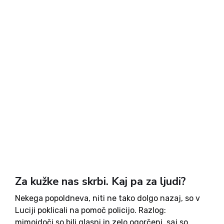
Za kužke nas skrbi. Kaj pa za ljudi?
Nekega popoldneva, niti ne tako dolgo nazaj, so v
Luciji poklicali na pomoč policijo. Razlog:
mimoidoči so bili glasni in zelo ogorčeni, saj so