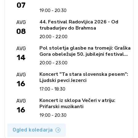
07
19:00 - 20:30
44. Festival Radovljica 2026 - Od
AVG
trubadurjev do Brahmsa
08
20:00 - 22:00
Pol stoletja glasbe na tromeji: Graška
AVG
Gora obeležuje 50. jubilejni festival
14
narodno-zabavne glasbe
20:00 - 23:00
Koncert "Ta stara slovenska pesem":
AVG
Ljudski pevci Jezerci
16
17:00 - 18:30
Koncert iz sklopa Večeri v atriju:
AVG
Prifarski muzikanti
16
19:00 - 20:30
Ogled koledarja