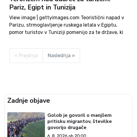
Pariz, Egipt in Tunizija
View image | gettyimages.com Teoristični napad v
Parizu, strmoglavljenje ruskega letala v Egiptu,
pomor turistov v Tuniziji pomenijo za te države, ki
živijo od turizma, velik ekonomski udarec. Pariz od
terorističnega napada naprej opustošen Po
terorističnem napadu 13. novembra v...
« Prejšnja
Naslednja »
Zadnje objave
Golob je govoril o manjšem
pritisku migrantov, številke
govorijo drugače
6. 8. 2026 ob 20:00