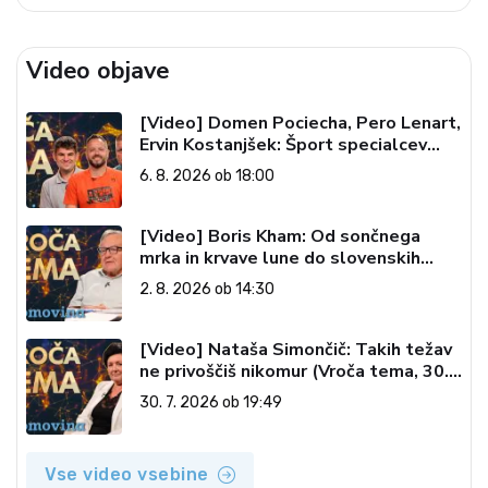
Video objave
[Video] Domen Pociecha, Pero Lenart,
Ervin Kostanjšek: Šport specialcev
(Vroča tema, 6. 8. 2026)
6. 8. 2026 ob 18:00
[Video] Boris Kham: Od sončnega
mrka in krvave lune do slovenskih
pečatov v vesolju (Vroča tema, 2. 8.
2. 8. 2026 ob 14:30
2026)
[Video] Nataša Simončič: Takih težav
ne privoščiš nikomur (Vroča tema, 30.
7. 2026)
30. 7. 2026 ob 19:49
Vse video vsebine