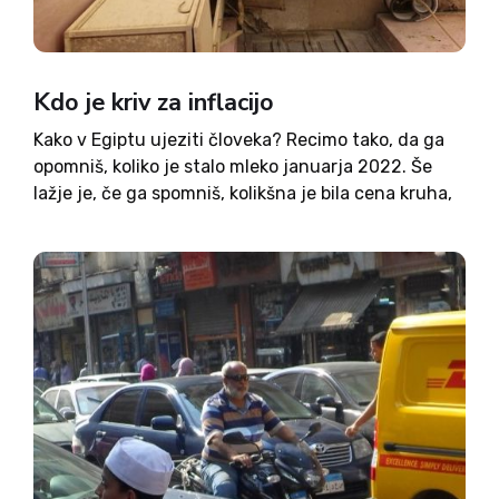
Kdo je kriv za inflacijo
Kako v Egiptu ujeziti človeka? Recimo tako, da ga
opomniš, koliko je stalo mleko januarja 2022. Še
lažje je, če ga spomniš, kolikšna je bila cena kruha,
jajc, ali morda sira. Nikakor pa ni dobro opominjati
Egipčanov, da so leto...