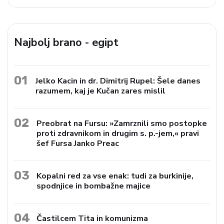
Najbolj brano - egipt
01
Jelko Kacin in dr. Dimitrij Rupel: Šele danes
razumem, kaj je Kučan zares mislil
02
Preobrat na Fursu: »Zamrznili smo postopke
proti zdravnikom in drugim s. p.-jem,« pravi
šef Fursa Janko Preac
03
Kopalni red za vse enak: tudi za burkinije,
spodnjice in bombažne majice
04
Častilcem Tita in komunizma