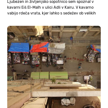
Ljubezen in življenjsko sopotnico sem spoznal v
kavarni Eiš El-Malh v ulici Adli v Kairu. V kavarno
vabijo rdeča vrata, kjer lahko s sedežev ob velikih
oknih opazujete promet, mimoidoče, prelepe
stavbe in sinagogo Šar Hašamajim, sicer eno
novejših v...