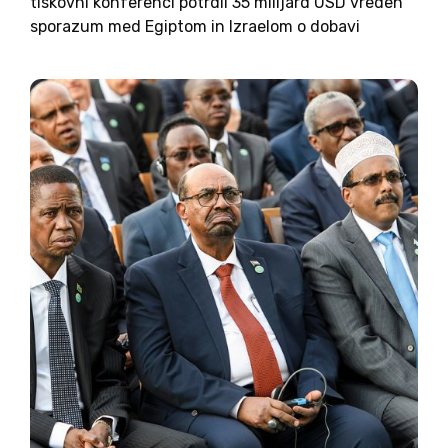
tiskovni konferenci potrdil 35 milijard USD vreden
sporazum med Egiptom in Izraelom o dobavi
zemeljskega plina, ki je največja pogodba, ki jo bo
kadarkoli podpisal Egipt, kar se tiče dobave
energentov. Že leta...