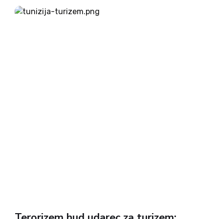
Kljub vsemu je sklepanje zakona med njimi
skrajno...
Terorizem hud udarec za turizem: