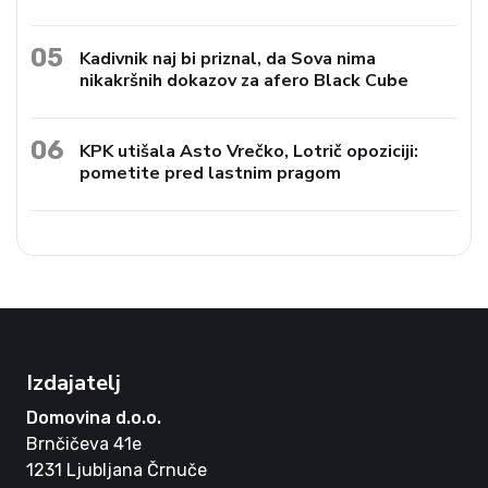
05
Kadivnik naj bi priznal, da Sova nima
nikakršnih dokazov za afero Black Cube
06
KPK utišala Asto Vrečko, Lotrič opoziciji:
pometite pred lastnim pragom
Izdajatelj
Domovina d.o.o.
Brnčičeva 41e
1231 Ljubljana Črnuče