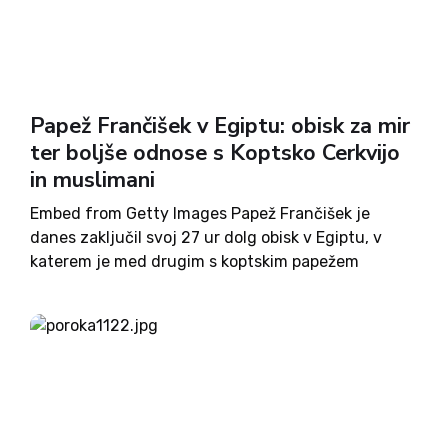
Papež Frančišek v Egiptu: obisk za mir
ter boljše odnose s Koptsko Cerkvijo
in muslimani
Embed from Getty Images Papež Frančišek je
danes zaključil svoj 27 ur dolg obisk v Egiptu, v
katerem je med drugim s koptskim papežem
Tawadrosom II. Obiskal koptsko cerkev sv. Petra in
Pavla v Kairu, v kateri je decembra v...