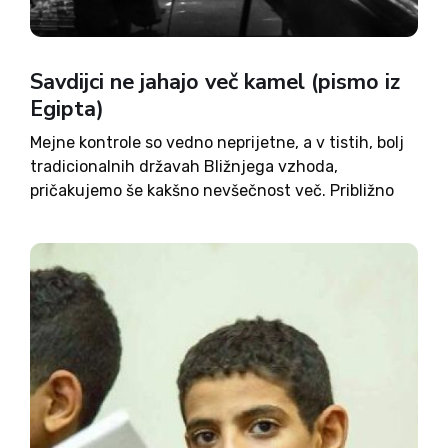
Savdijci ne jahajo več kamel (pismo iz
Egipta)
Mejne kontrole so vedno neprijetne, a v tistih, bolj
tradicionalnih državah Bližnjega vzhoda,
pričakujemo še kakšno nevšečnost več. Približno
pred desetimi leti, na mojem prvem letu v Savdsko
Arabijo, sem razmišljal o tem, kako bodo lokalni
obmejni organi iskali kakšno...