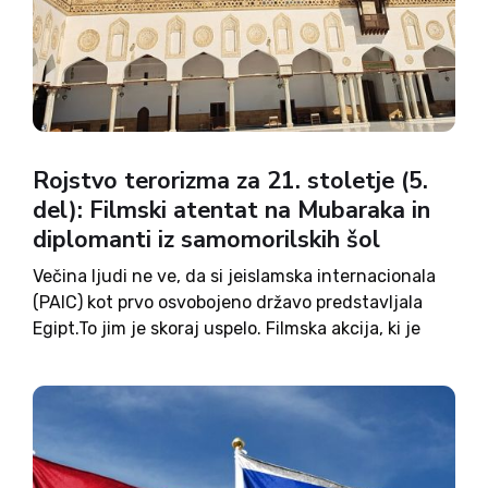
Rojstvo terorizma za 21. stoletje (5.
del): Filmski atentat na Mubaraka in
diplomanti iz samomorilskih šol
Večina ljudi ne ve, da si jeislamska internacionala
(PAIC) kot prvo osvobojeno državo predstavljala
Egipt.To jim je skoraj uspelo. Filmska akcija, ki je
spominjala na utrinke iz Misije nemogoče
inBournovegaultimata,je vroč junijski dan v Adis
Abebi spremenila v vohunski,bombastični triler...