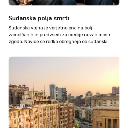
Sudanska polja smrti
Sudanska vojna je verjetno ena najbolj
zamolčanih in predvsem za medije nezanimivih
zgodb. Novice se redko obregnejo ob sudanski
vsakdan, povprečen prebivalec se niti ne zaveda
tragedije, ki se v Sudanu odvija od leta 2022, ko
se dve strani, Sudanske...