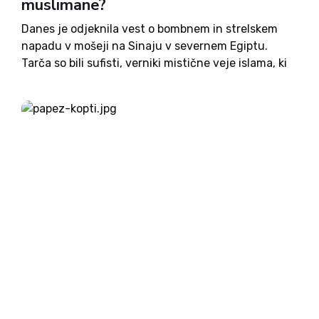
muslimane?
Danes je odjeknila vest o bombnem in strelskem
napadu v mošeji na Sinaju v severnem Egiptu.
Tarča so bili sufisti, verniki mistične veje islama, ki
so zapuščali mošejo po petkovi molitvi, poročajo
mednarodni mediji. Vsaj 300 jih je obležalo v...