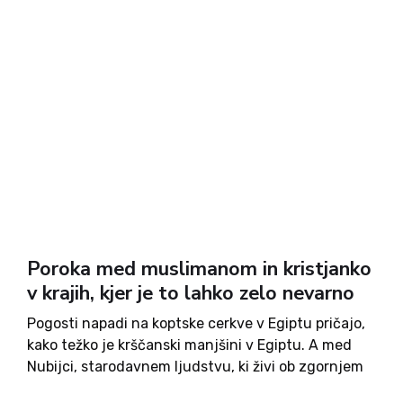
Poroka med muslimanom in kristjanko
v krajih, kjer je to lahko zelo nevarno
Pogosti napadi na koptske cerkve v Egiptu pričajo,
kako težko je krščanski manjšini v Egiptu. A med
Nubijci, starodavnem ljudstvu, ki živi ob zgornjem
toku Nila, muslimani in kristjani živijo v harmoniji.