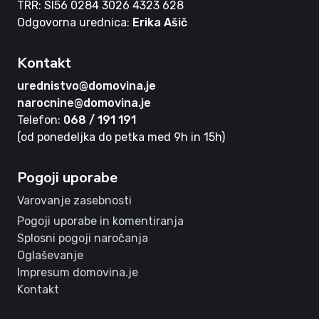
TRR: SI56 0284 3026 4323 628
Odgovorna urednica:
Erika Ašič
Kontakt
urednistvo@domovina.je
narocnine@domovina.je
Telefon:
068 / 191 191
(od ponedeljka do petka med 9h in 15h)
Pogoji uporabe
Varovanje zasebnosti
Pogoji uporabe in komentiranja
Splosni pogoji naročanja
Oglaševanje
Impresum domovina.je
Kontakt