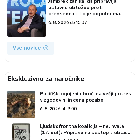
Jambrek zanika, da pripravlja
ustavno obtožbo proti
predsednici: To je popolnoma
neresnična informacija
6. 8. 2026 ob 15:07
Vse novice
Ekskluzivno za naročnike
Pacifiški ognjeni obroč, največji potresi
v zgodovini in cena pozabe
6. 8. 2026 ob 9:00
Ljudskofrontna koalicija – ne, hvala
(17. del): Priprave na sestop z oblasti
– dvorska opozicija 6: Gramsci na delu: