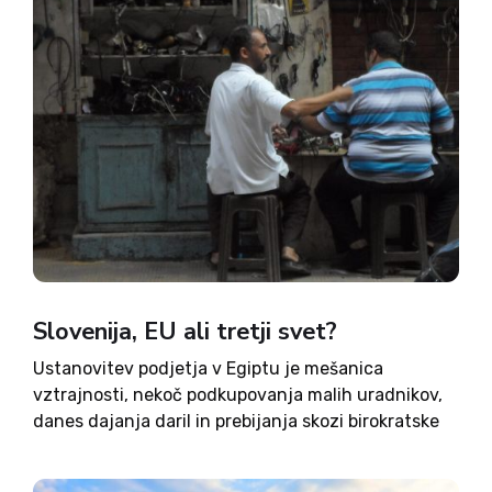
Slovenija, EU ali tretji svet?
Ustanovitev podjetja v Egiptu je mešanica
vztrajnosti, nekoč podkupovanja malih uradnikov,
danes dajanja daril in prebijanja skozi birokratske
nesmisle, ki imajo v osnovi le en namen – zaščititi
privilegirane. Če bi nekdo želel ustanoviti podjetje,