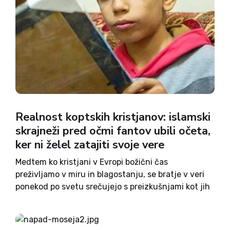
Realnost koptskih kristjanov: islamski
skrajneži pred očmi fantov ubili očeta,
ker ni želel zatajiti svoje vere
Medtem ko kristjani v Evropi božični čas
preživljamo v miru in blagostanju, se bratje v veri
ponekod po svetu srečujejo s preizkušnjami kot jih
poznamo iz časov mučenikov zgodnjega
krščanstva. Že dolgo je nemirno in krvavo v
Egiptu, ker so...