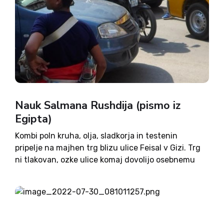
Nauk Salmana Rushdija (pismo iz
Egipta)
Kombi poln kruha, olja, sladkorja in testenin
pripelje na majhen trg blizu ulice Feisal v Gizi. Trg
ni tlakovan, ozke ulice komaj dovolijo osebnemu
avtomobilu prehod, zato lahko prebivalci le upajo,
da ne pride do požara. Izstopi mlad gospodič z...