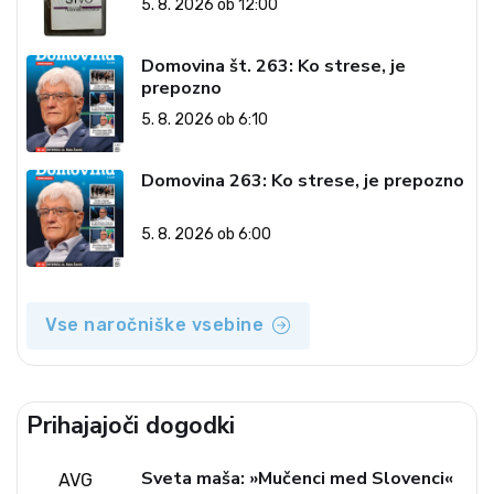
5. 8. 2026 ob 12:00
Revija 2000 in revolucionarna
izvotlitev krščanstva
Domovina št. 263: Ko strese, je
prepozno
5. 8. 2026 ob 6:10
Domovina 263: Ko strese, je prepozno
5. 8. 2026 ob 6:00
Vse naročniške vsebine
Prihajajoči dogodki
Sveta maša: »Mučenci med Slovenci«
AVG