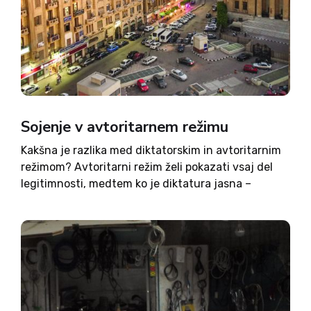
Sojenje v avtoritarnem režimu
Kakšna je razlika med diktatorskim in avtoritarnim
režimom? Avtoritarni režim želi pokazati vsaj del
legitimnosti, medtem ko je diktatura jasna –
diktator je tisti, ki določa zakone, in tisti, ki te
zakone uveljavlja. V Siriji je bilo jasno, da je...