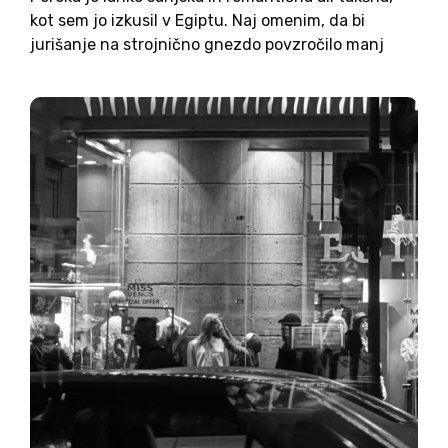
kot sem jo izkusil v Egiptu. Naj omenim, da bi
jurišanje na strojnično gnezdo povzročilo manj
stresa, kot so ga postopki, da sem se poročil z
ljubeznijo mojega življenja, ki je, morda...