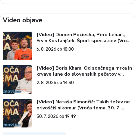
Video objave
[Video] Domen Pociecha, Pero Lenart,
Ervin Kostanjšek: Šport specialcev (Vroča
tema, 6. 8. 2026)
6. 8. 2026 ob 18:00
[Video] Boris Kham: Od sončnega mrka in
krvave lune do slovenskih pečatov v
vesolju (Vroča tema, 2. 8. 2026)
2. 8. 2026 ob 14:30
[Video] Nataša Simončič: Takih težav ne
privoščiš nikomur (Vroča tema, 30. 7.
2026)
30. 7. 2026 ob 19:49