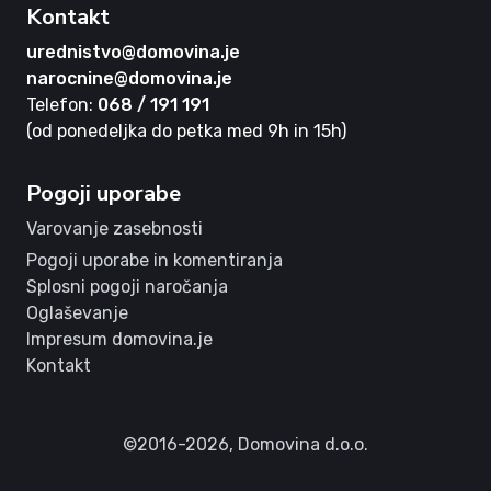
Kontakt
urednistvo@domovina.je
narocnine@domovina.je
Telefon:
068 / 191 191
(od ponedeljka do petka med 9h in 15h)
Pogoji uporabe
Varovanje zasebnosti
Pogoji uporabe in komentiranja
Splosni pogoji naročanja
Oglaševanje
Impresum domovina.je
Kontakt
©2016-2026,
Domovina d.o.o.