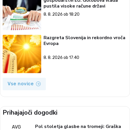
gospodarstvi EU: Golobova vlada
pustila visoke račune državi
8. 8. 2026 ob 18:20
Razgreta Slovenija in rekordno vroča
Evropa
8. 8. 2026 ob 17:40
Vse novice
Prihajajoči dogodki
Pol stoletja glasbe na tromeji: Graška
AVG