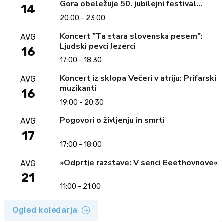
Gora obeležuje 50. jubilejni festival
14
narodno-zabavne glasbe
20:00 - 23:00
Koncert "Ta stara slovenska pesem":
AVG
Ljudski pevci Jezerci
16
17:00 - 18:30
Koncert iz sklopa Večeri v atriju: Prifarski
AVG
muzikanti
16
19:00 - 20:30
Pogovori o življenju in smrti
AVG
17
17:00 - 18:00
»Odprtje razstave: V senci Beethovnove«
AVG
21
11:00 - 21:00
Ogled koledarja