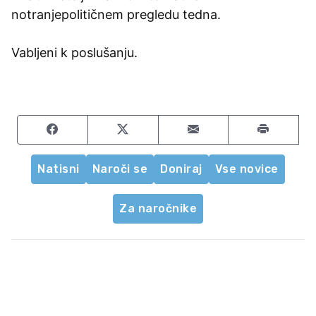
notranjepolitičnem pregledu tedna.
Vabljeni k poslušanju.
Share on Facebook
Share on Twitter
Share by email
Natisni
Naroči se
Doniraj
Vse novice
Za naročnike