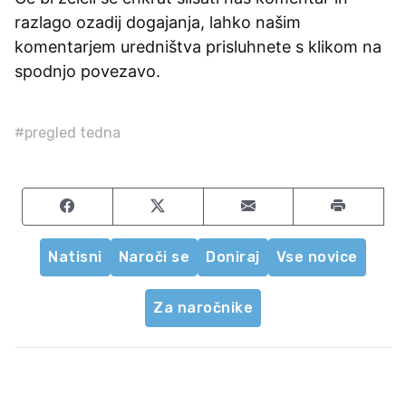
razlago ozadij dogajanja, lahko našim
komentarjem uredništva prisluhnete s klikom na
spodnjo povezavo.
#pregled tedna
Share on Facebook
Share on Twitter
Share by email
Natisni
Naroči se
Doniraj
Vse novice
Za naročnike