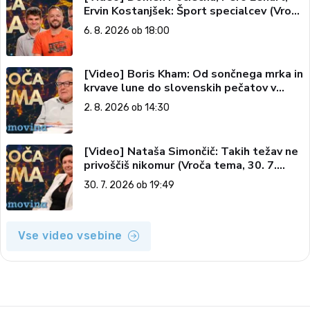
Ervin Kostanjšek: Šport specialcev (Vroča
tema, 6. 8. 2026)
6. 8. 2026 ob 18:00
[Video] Boris Kham: Od sončnega mrka in
krvave lune do slovenskih pečatov v
vesolju (Vroča tema, 2. 8. 2026)
2. 8. 2026 ob 14:30
[Video] Nataša Simončič: Takih težav ne
privoščiš nikomur (Vroča tema, 30. 7.
2026)
30. 7. 2026 ob 19:49
Vse video vsebine