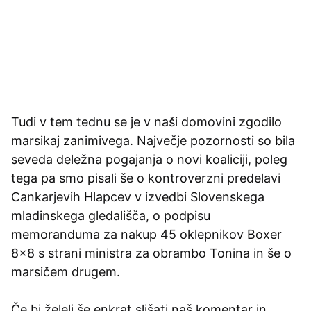
Tudi v tem tednu se je v naši domovini zgodilo
marsikaj zanimivega. Največje pozornosti so bila
seveda deležna pogajanja o novi koaliciji, poleg
tega pa smo pisali še o kontroverzni predelavi
Cankarjevih Hlapcev v izvedbi Slovenskega
mladinskega gledališča, o podpisu
memoranduma za nakup 45 oklepnikov Boxer
8×8 s strani ministra za obrambo Tonina in še o
marsičem drugem.
Če bi želeli še enkrat slišati naš komentar in