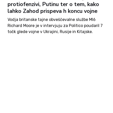
protiofenzivi, Putinu ter o tem, kako
lahko Zahod prispeva h koncu vojne
Vodja britanske tajne obveščevalne službe MI6
Richard Moore je v intervjuju za Politico poudaril 7
točk glede vojne v Ukrajini, Rusije in Kitajske.
Ukrajinska protiofenziva je težko delo. Napreduje
brez zračne podpore, prebiti pa mora obrambo, za
katero so Rusi...