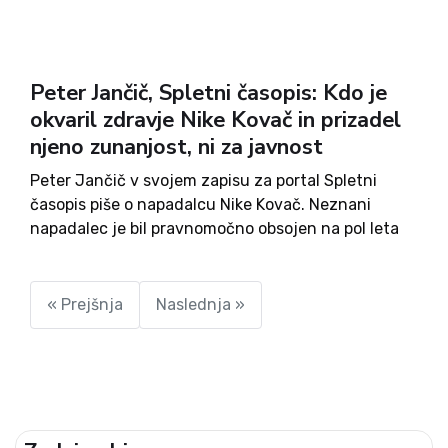
Peter Jančič, Spletni časopis: Kdo je
okvaril zdravje Nike Kovač in prizadel
njeno zunanjost, ni za javnost
Peter Jančič v svojem zapisu za portal Spletni
časopis piše o napadalcu Nike Kovač. Neznani
napadalec je bil pravnomočno obsojen na pol leta
pogojne kazni. Jančič je zato pisal na sodišče, da
bi prejel sodbo. Slednjo so mu na koncu...
« Prejšnja
Naslednja »