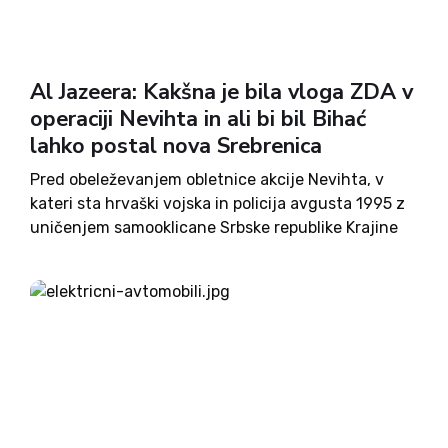
Al Jazeera: Kakšna je bila vloga ZDA v
operaciji Nevihta in ali bi bil Bihać
lahko postal nova Srebrenica
Pred obeleževanjem obletnice akcije Nevihta, v
kateri sta hrvaški vojska in policija avgusta 1995 z
uničenjem samooklicane Srbske republike Krajine
prevzeli nadzor nad večjim delom Hrvaške in
praktično zaključili osamosvojitveno vojno, je
nekdanji načelnik hrvaške vojaške obveščevalne
agencije Markica Rebić...