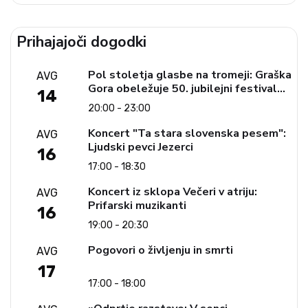
Prihajajoči dogodki
Pol stoletja glasbe na tromeji: Graška
AVG
Gora obeležuje 50. jubilejni festival
14
narodno-zabavne glasbe
20:00 - 23:00
Koncert "Ta stara slovenska pesem":
AVG
Ljudski pevci Jezerci
16
17:00 - 18:30
Koncert iz sklopa Večeri v atriju:
AVG
Prifarski muzikanti
16
19:00 - 20:30
Pogovori o življenju in smrti
AVG
17
17:00 - 18:00