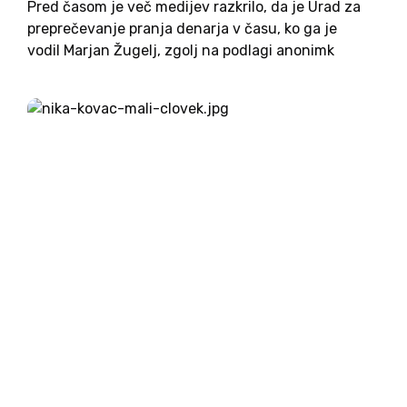
Pred časom je več medijev razkrilo, da je Urad za
preprečevanje pranja denarja v času, ko ga je
vodil Marjan Žugelj, zgolj na podlagi anonimk
preverjal tekoče račune več medijskih in drugih
osebnosti, med njimi tudi novomeškega škofa in
predsednika...