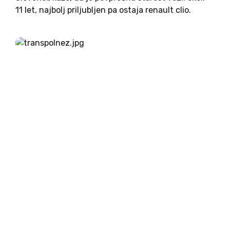
11 let, najbolj priljubljen pa ostaja renault clio.
Dosega namreč 5,1 odstotka celotnega voznega
parka. Drugo in tretje mesto zasedata
volkswagna, golf in passat, pri...