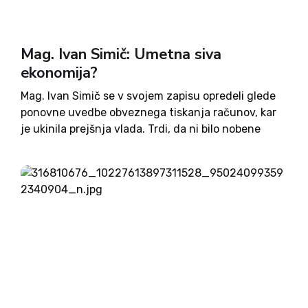
Mag. Ivan Simič: Umetna siva
ekonomija?
Mag. Ivan Simič se v svojem zapisu opredeli glede
ponovne uvedbe obveznega tiskanja računov, kar
je ukinila prejšnja vlada. Trdi, da ni bilo nobene
potrebe po ponovni uvedbi obveznega tiskanja
izdanih računov, saj so tudi v tistem kratkem
obdobju, ko...