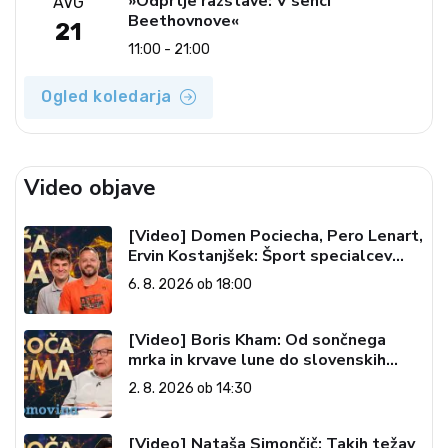
»Odprtje razstave: V senci
AVG
Beethovnove«
21
11:00 - 21:00
Ogled koledarja
Video objave
[Video] Domen Pociecha, Pero Lenart,
Ervin Kostanjšek: Šport specialcev
(Vroča tema, 6. 8. 2026)
6. 8. 2026 ob 18:00
[Video] Boris Kham: Od sončnega
mrka in krvave lune do slovenskih
pečatov v vesolju (Vroča tema, 2. 8.
2. 8. 2026 ob 14:30
2026)
[Video] Nataša Simončič: Takih težav