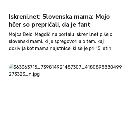
Iskreni.net: Slovenska mama: Mojo
hčer so prepričali, da je fant
Mojca Belcl Magdič na portalu Iskreni.net piše o
slovenski mami, ki je spregovorila o tem, kaj
doživlja kot mama najstnice, ki se je pri 15 letih
odločila, da ne bo več punca, ampak fant. Njeno
pričevanje je izjemno, ker je...