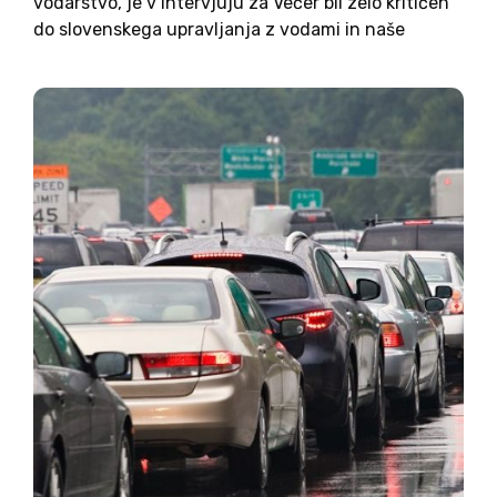
vodarstvo, je v intervjuju za Večer bil zelo kritičen
do slovenskega upravljanja z vodami in naše
poplavne varnosti. Oster je bil tudi do več
desetletij odrivanja omenjenega problema. Storili
nismo ničesar. Vsi bi le...