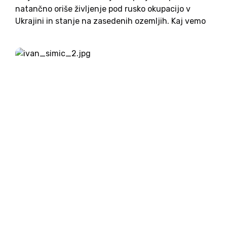
natančno oriše življenje pod rusko okupacijo v
Ukrajini in stanje na zasedenih ozemljih. Kaj vemo
o spreminjajočih se ciljih, političnih projektih in
politikah Rusije na novo zasedenih ozemljih? Kako
okupatorji kombinirajo represijo, propagando...