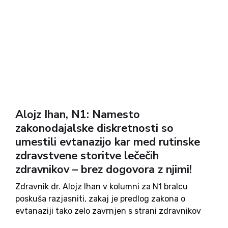
Alojz Ihan, N1: Namesto
zakonodajalske diskretnosti so
umestili evtanazijo kar med rutinske
zdravstvene storitve lečečih
zdravnikov – brez dogovora z njimi!
Zdravnik dr. Alojz Ihan v kolumni za N1 bralcu
poskuša razjasniti, zakaj je predlog zakona o
evtanaziji tako zelo zavrnjen s strani zdravnikov
in psihiatrov. Umestitev evtanazije med rutinske