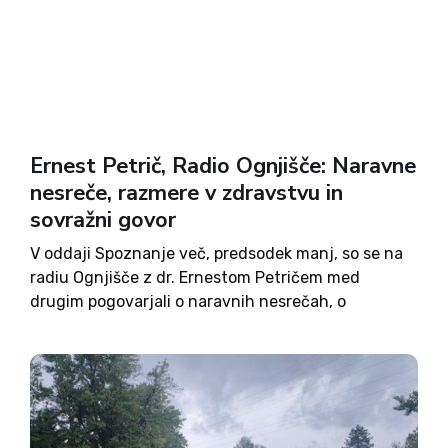
Ernest Petrič, Radio Ognjišče: Naravne
nesreče, razmere v zdravstvu in
sovražni govor
V oddaji Spoznanje več, predsodek manj, so se na
radiu Ognjišče z dr. Ernestom Petričem med
drugim pogovarjali o naravnih nesrečah, o
dogajanju na RTV, svetu za sovražni govor,
razmerah v zdravstvu, predlogu zakona o
evtanaziji in o razmerah v...