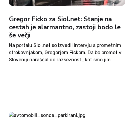
Gregor Ficko za Siol.net: Stanje na
cestah je alarmantno, zastoji bodo le
še večji
Na portalu Siol.net so izvedli intervju s prometnim
strokovnjakom, Gregorjem Fickom. Da bo promet v
Sloveniji naraščal do razsežnosti, kot smo jim
priča danes, je stroka opozarjala že pred 15 leti, je
povedal Ficko. Kljub temu pa se za širitev...