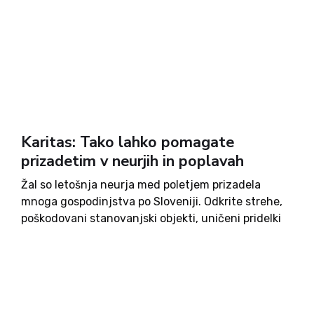
Karitas: Tako lahko pomagate
prizadetim v neurjih in poplavah
Žal so letošnja neurja med poletjem prizadela
mnoga gospodinjstva po Sloveniji. Odkrite strehe,
poškodovani stanovanjski objekti, uničeni pridelki
… Današnjo noč pa so območja med severno
Primorsko, Gorenjsko, Zgornjesavsko dolino in
Koroško zajeli močni nalivi. Poplavljene so številne
stanovanjske hiše...