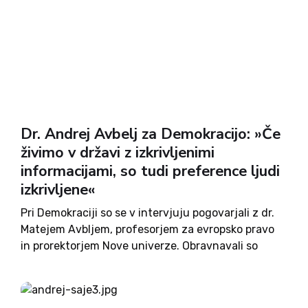
Dr. Andrej Avbelj za Demokracijo: »Če
živimo v državi z izkrivljenimi
informacijami, so tudi preference ljudi
izkrivljene«
Pri Demokraciji so se v intervjuju pogovarjali z dr.
Matejem Avbljem, profesorjem za evropsko pravo
in prorektorjem Nove univerze. Obravnavali so
predvsem osrednja pravna vprašanja, ki so v tem
času v Sloveniji stvar polemike. Avbelj spregovori
o tem, kaj je...