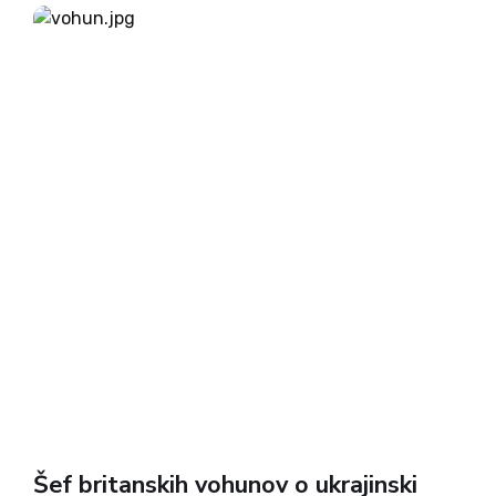
pametno upravljanje naprav – je to prihodnost?
Kot je za...
Šef britanskih vohunov o ukrajinski