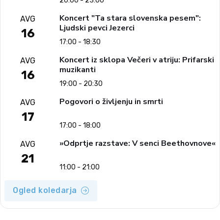
20:00 - 23:00
Koncert "Ta stara slovenska pesem":
AVG
Ljudski pevci Jezerci
16
17:00 - 18:30
Koncert iz sklopa Večeri v atriju: Prifarski
AVG
muzikanti
16
19:00 - 20:30
Pogovori o življenju in smrti
AVG
17
17:00 - 18:00
»Odprtje razstave: V senci Beethovnove«
AVG
21
11:00 - 21:00
Ogled koledarja