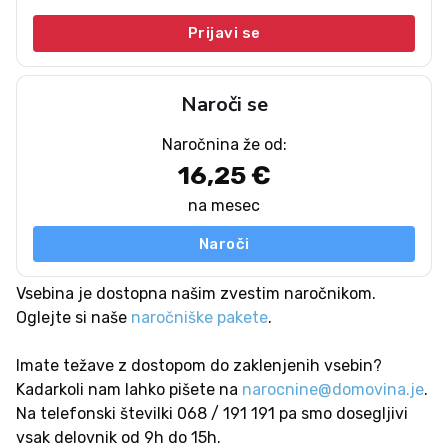
Prijavi se
Naroči se
Naročnina že od:
16,25 €
na mesec
Naroči
Vsebina je dostopna našim zvestim naročnikom.
Oglejte si naše
naročniške pakete
.
Imate težave z dostopom do zaklenjenih vsebin?
Kadarkoli nam lahko pišete na
narocnine@domovina.je
.
Na telefonski številki 068 / 191 191 pa smo dosegljivi
vsak delovnik od 9h do 15h.