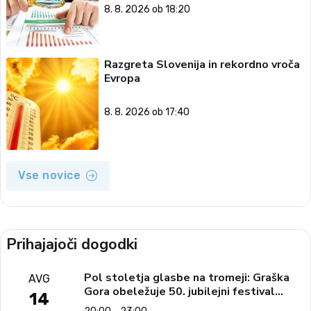
8. 8. 2026 ob 18:20
Razgreta Slovenija in rekordno vroča
Evropa
8. 8. 2026 ob 17:40
Vse novice
Prihajajoči dogodki
Pol stoletja glasbe na tromeji: Graška
AVG
Gora obeležuje 50. jubilejni festival
14
narodno-zabavne glasbe