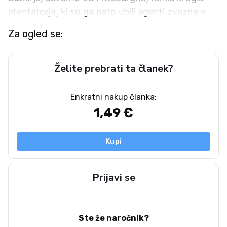
atentatorja, ki so ga nato ubili agenti zvezne v
Za ogled se:
Želite prebrati ta članek?
Enkratni nakup članka:
1,49 €
Kupi
Prijavi se
Ste že naročnik?