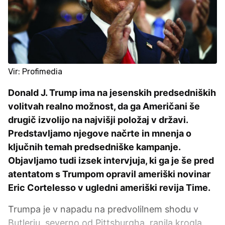
Vir: Profimedia
Donald J. Trump ima na jesenskih predsedniških
volitvah realno možnost, da ga Američani še
drugič izvolijo na najvišji položaj v državi.
Predstavljamo njegove načrte in mnenja o
ključnih temah predsedniške kampanje.
Objavljamo tudi izsek intervjuja, ki ga je še pred
atentatom s Trumpom opravil ameriški novinar
Eric Cortelesso v ugledni ameriški revija Time.
Trumpa je v napadu na predvolilnem shodu v
Butlerju, severno od Pittsburgha, ranila krogla