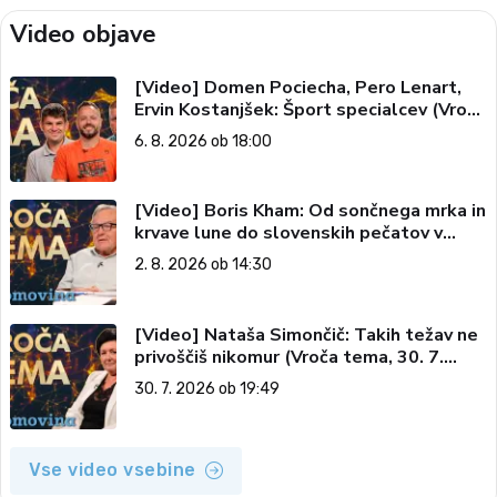
Video objave
[Video] Domen Pociecha, Pero Lenart,
Ervin Kostanjšek: Šport specialcev (Vroča
tema, 6. 8. 2026)
6. 8. 2026 ob 18:00
[Video] Boris Kham: Od sončnega mrka in
krvave lune do slovenskih pečatov v
vesolju (Vroča tema, 2. 8. 2026)
2. 8. 2026 ob 14:30
[Video] Nataša Simončič: Takih težav ne
privoščiš nikomur (Vroča tema, 30. 7.
2026)
30. 7. 2026 ob 19:49
Vse video vsebine