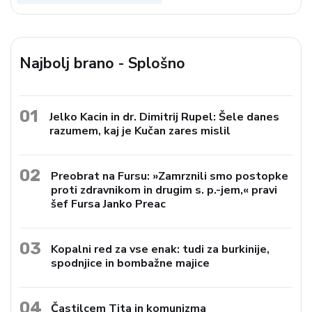
Najbolj brano - Splošno
01
Jelko Kacin in dr. Dimitrij Rupel: Šele danes
razumem, kaj je Kučan zares mislil
02
Preobrat na Fursu: »Zamrznili smo postopke
proti zdravnikom in drugim s. p.-jem,« pravi
šef Fursa Janko Preac
03
Kopalni red za vse enak: tudi za burkinije,
spodnjice in bombažne majice
04
Častilcem Tita in komunizma