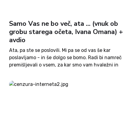
Samo Vas ne bo več, ata ... (vnuk ob
grobu starega očeta, Ivana Omana) +
avdio
Ata, pa ste se poslovili. Mi pa se od vas še kar
poslavljamo - in še dolgo se bomo. Radi bi namreč
premišljevali o vsem, za kar smo vam hvaležni in
česar se ob spominjanju na vas veselimo. Da,
sedaj...