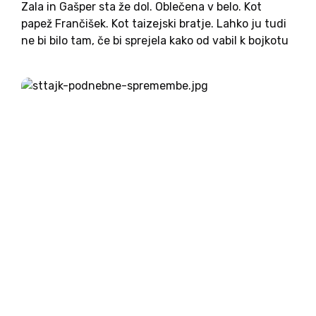
Zala in Gašper sta že dol. Oblečena v belo. Kot
papež Frančišek. Kot taizejski bratje. Lahko ju tudi
ne bi bilo tam, če bi sprejela kako od vabil k bojkotu
letošnjega izbora. Da, zvrstilo se je kar nekaj
takšnih pozivov,...