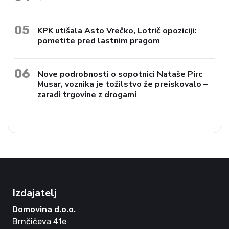
05
KPK utišala Asto Vrečko, Lotrič opoziciji:
pometite pred lastnim pragom
06
Nove podrobnosti o sopotnici Nataše Pirc
Musar, voznika je tožilstvo že preiskovalo –
zaradi trgovine z drogami
Izdajatelj
Domovina d.o.o.
Brnčičeva 41e