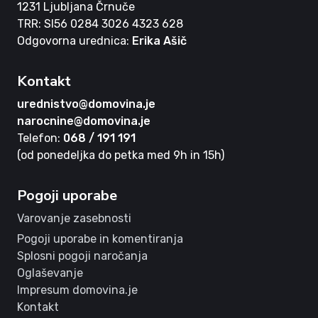
1231 Ljubljana Črnuče
TRR: SI56 0284 3026 4323 628
Odgovorna urednica:
Erika Ašič
Kontakt
urednistvo@domovina.je
narocnine@domovina.je
Telefon:
068 / 191 191
(od ponedeljka do petka med 9h in 15h)
Pogoji uporabe
Varovanje zasebnosti
Pogoji uporabe in komentiranja
Splosni pogoji naročanja
Oglaševanje
Impresum domovina.je
Kontakt