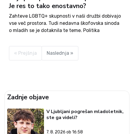
Je res to tako enostavno?
Zahteve LGBTQ+ skupnosti v naši družbi dobivajo
vse več prostora. Tudi nedavna škofovska sinoda
o mladih se je dotaknila te teme. Politika
prepoznava legitimnost njihovih zahtev in
predlogov, javni prostor postaja vse bolj
senzibilen: Vsak naj živi, kakor hoče, če...
« Prejšnja
Naslednja »
Zadnje objave
V Ljubljani pogrešan mladoletnik,
ste ga videli?
7. 8. 2026 ob 16:58