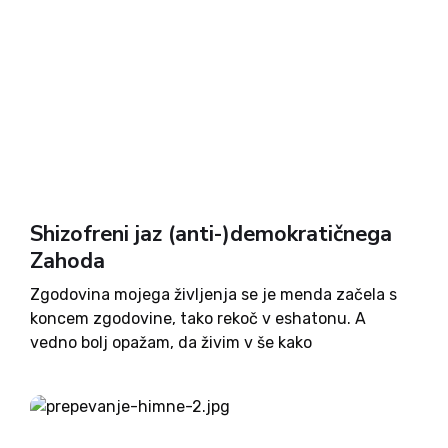
Shizofreni jaz (anti-)demokratičnega
Zahoda
Zgodovina mojega življenja se je menda začela s
koncem zgodovine, tako rekoč v eshatonu. A
vedno bolj opažam, da živim v še kako
turbulentnem obdobju, ki bi ga le stežka opisal kot
čas konsenza o bistvenih vprašanjih. Nisem
zgodovinar in...