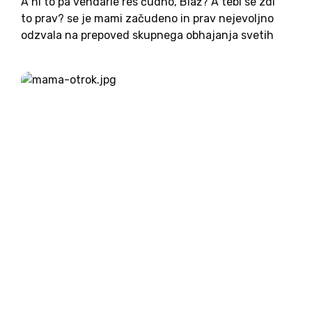
A ni to pa vendarle res čudno, Blaž? A tebi se zdi
to prav? se je mami začudeno in prav nejevoljno
odzvala na prepoved skupnega obhajanja svetih
maš, ki so jo oznanili slovenski škofje. Ja, mami.
Pač, to je zdaj...