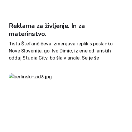
Reklama za življenje. In za
materinstvo.
Tista Štefančičeva izmenjava replik s poslanko
Nove Slovenije, go. Ivo Dimic, iz ene od lanskih
oddaj Studia City, bo šla v anale. Se je še
spomnite? Takole nekako je šlo, začel je Marcel: A
si predstavljate vi, da bomo šli...