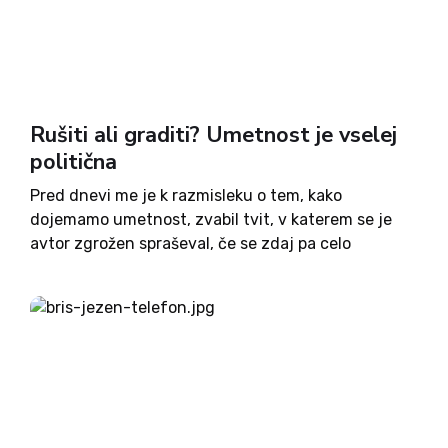
Rušiti ali graditi? Umetnost je vselej
politična
Pred dnevi me je k razmisleku o tem, kako
dojemamo umetnost, zvabil tvit, v katerem se je
avtor zgrožen spraševal, če se zdaj pa celo
umetnost deli na levo in desno. Da, se, sem
odgovoril in začel globlje razmišljati o...