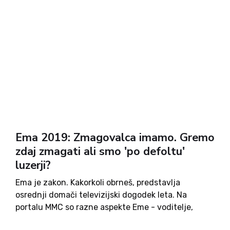
Ema 2019: Zmagovalca imamo. Gremo
zdaj zmagati ali smo 'po defoltu'
luzerji?
Ema je zakon. Kakorkoli obrneš, predstavlja
osrednji domači televizijski dogodek leta. Na
portalu MMC so razne aspekte Eme - voditelje,
nastopajoče, pa alternativne voditelje… - že več