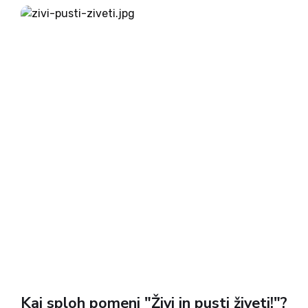
tednov vnaprej sistematično mistificirali in
poskušali iz nje narediti kar se da zanimanje...
Kaj sploh pomeni "Živi in pusti živeti!"?