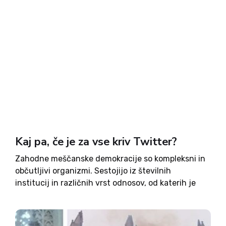
Kaj pa, če je za vse kriv Twitter?
Zahodne meščanske demokracije so kompleksni in
občutljivi organizmi. Sestojijo iz številnih
institucij in različnih vrst odnosov, od katerih je
vsak povezan s posebnim naborom pričakovanj in
nenapisanih pravil, ki odgovarjajo na vprašanja,
kaj se kje spodobi. V kavarni, na obisku,...