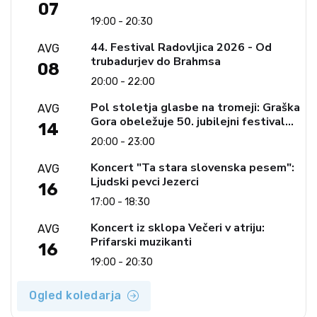
07
19:00 - 20:30
44. Festival Radovljica 2026 - Od
AVG
trubadurjev do Brahmsa
08
20:00 - 22:00
Pol stoletja glasbe na tromeji: Graška
AVG
Gora obeležuje 50. jubilejni festival
14
narodno-zabavne glasbe
20:00 - 23:00
Koncert "Ta stara slovenska pesem":
AVG
Ljudski pevci Jezerci
16
17:00 - 18:30
Koncert iz sklopa Večeri v atriju:
AVG
Prifarski muzikanti
16
19:00 - 20:30
Ogled koledarja