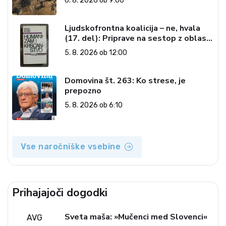
6. 8. 2026 ob 9:00
Ljudskofrontna koalicija – ne, hvala
(17. del): Priprave na sestop z oblasti
– dvorska opozicija 6: Gramsci na delu:
5. 8. 2026 ob 12:00
Revija 2000 in revolucionarna
izvotlitev krščanstva
Domovina št. 263: Ko strese, je
prepozno
5. 8. 2026 ob 6:10
Vse naročniške vsebine
Prihajajoči dogodki
Sveta maša: »Mučenci med Slovenci«
AVG