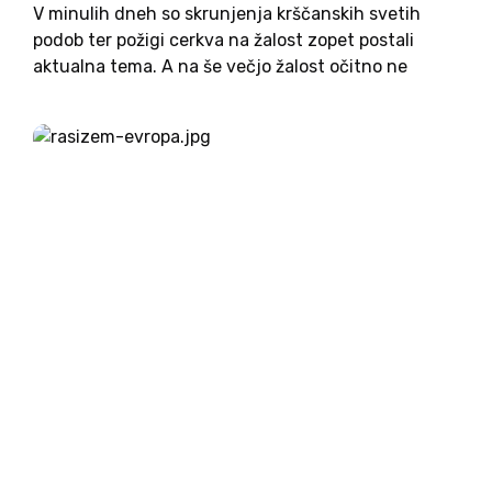
V minulih dneh so skrunjenja krščanskih svetih
podob ter požigi cerkva na žalost zopet postali
aktualna tema. A na še večjo žalost očitno ne
dovolj aktualna, da bi si zaslužila odzive
mnenjskih voditeljev in pozornost v osrednjem
medijskem toku. Ob...