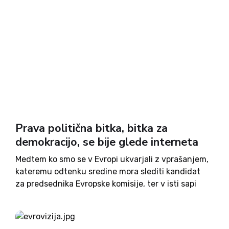
Prava politična bitka, bitka za
demokracijo, se bije glede interneta
Medtem ko smo se v Evropi ukvarjali z vprašanjem,
kateremu odtenku sredine mora slediti kandidat
za predsednika Evropske komisije, ter v isti sapi
demokracijo slavili in objokovali njen primanjkljaj,
je na drugi strani Atlantika potekala resnična bitka
za demokracijo. Poveljeval...