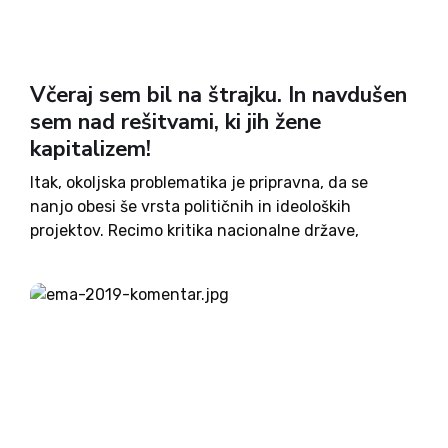
Včeraj sem bil na štrajku. In navdušen
sem nad rešitvami, ki jih žene
kapitalizem!
Itak, okoljska problematika je pripravna, da se
nanjo obesi še vrsta političnih in ideoloških
projektov. Recimo kritika nacionalne države,
promocija socializma, veganstva, celo feminizma.
Zato ni čudno, da se je ob podnebnem štrajku na
slovenskem čivkališču še enkrat odvil klasični...