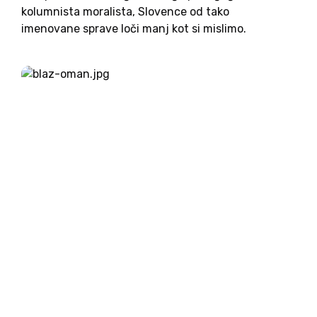
kolumnista moralista, Slovence od tako
imenovane sprave loči manj kot si mislimo.
Približno 17 ubranih taktov skupnega petja.
Pretiravaš! boste rekli, jaz pa bom v odgovor
pokazal na pozabljeno moč skupnega petja. Itak,
da...