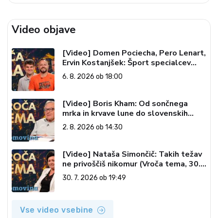
Video objave
[Video] Domen Pociecha, Pero Lenart,
Ervin Kostanjšek: Šport specialcev
(Vroča tema, 6. 8. 2026)
6. 8. 2026 ob 18:00
[Video] Boris Kham: Od sončnega
mrka in krvave lune do slovenskih
pečatov v vesolju (Vroča tema, 2. 8.
2. 8. 2026 ob 14:30
2026)
[Video] Nataša Simončič: Takih težav
ne privoščiš nikomur (Vroča tema, 30.
7. 2026)
30. 7. 2026 ob 19:49
Vse video vsebine