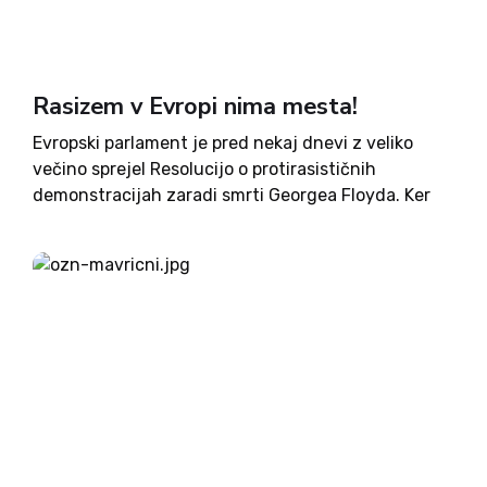
Rasizem v Evropi nima mesta!
Evropski parlament je pred nekaj dnevi z veliko
večino sprejel Resolucijo o protirasističnih
demonstracijah zaradi smrti Georgea Floyda. Ker
si seveda vsi želimo, da bi bila diskriminacija na
podlagi barve kože stvar preteklosti, je
prizadevanja za odpravljanje tovrstne obravnave
posameznikov...