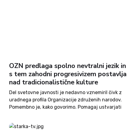
OZN predlaga spolno nevtralni jezik in
s tem zahodni progresivizem postavlja
nad tradicionalistične kulture
Del svetovne javnosti je nedavno vznemiril čivk z
uradnega profila Organizacije združenih narodov.
Pomembno je, kako govorimo. Pomagaj ustvarjati
bolj enakopraven svet ter pri naslavljanju oseb,
katerih spola ne (pre)poznaš, in pri naslavljanju
skupin uporabljaj spolno nevtralen jezik, smo