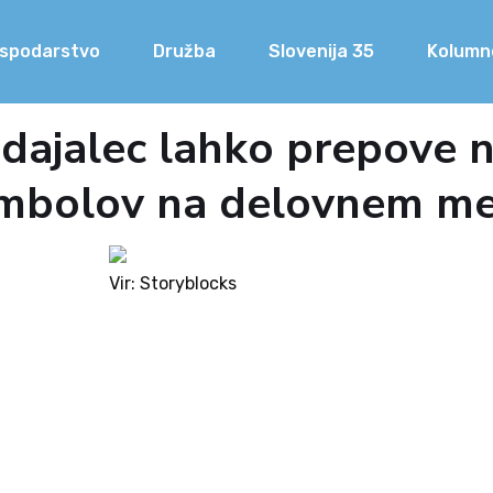
spodarstvo
Družba
Slovenija 35
Kolumn
odajalec lahko prepove 
simbolov na delovnem m
Vir: Storyblocks