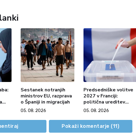
lanki
aba:
Sestanek notranjih
Predsedniške volitve
ministrov EU, razprava
2027 v Franciji:
a
o Španiji in migracijah
politična ureditev
Francije
05. 08. 2026
05. 08. 2026
entiraj
Pokaži komentarje (
11
)