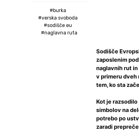
#burka
#verska svoboda
#sodišče eu
#naglavna ruta
Sodišče Evropske
zaposlenim pod
naglavnih rut in
v primeru dveh m
tem, ko sta začel
Kot je razsodilo
simbolov na del
potrebo po ustv
zaradi prepreče