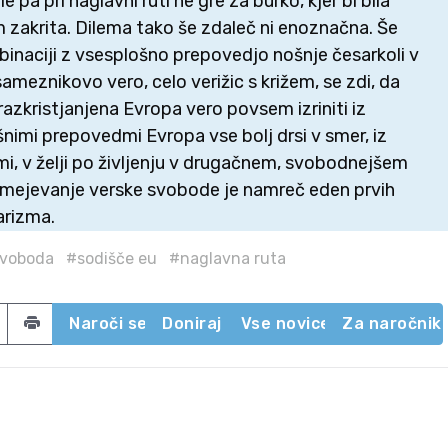
e pa pri naglavni ruti ne gre za burko, kjer bi bila
zakrita. Dilema tako še zdaleč ni enoznačna. Še
inaciji z vsesplošno prepovedjo nošnje česarkoli v
ameznikovo vero, celo verižic s križem, se zdi, da
razkristjanjena Evropa vero povsem izriniti iz
šnimi prepovedmi Evropa vse bolj drsi v smer, iz
i, v želji po življenju v drugačnem, svobodnejšem
 Omejevanje verske svobode je namreč eden prvih
arizma.
svoboda
#sodišče eu
#naglavna ruta
acebook
 on Twitter
Share by email
Naroči se
Doniraj
Vse novice
Za naročnik