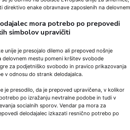
i direktivo enake obravnave zaposlenih na delovne
lodajalec mora potrebo po prepovedi
ih simbolov upravičiti
 unije je presojalo dilemo ali prepoved nošnje
a delovnem mestu pomeni kršitev svobode
 gre za podjetniško svobodo in pravico prikazovanja
e v odnosu do strank delodajalca.
 je presodilo, da je prepoved upravičena, v kolikor
potrebo po izražanju nevtralne podobe in tudi v
evanja socialnih sporov. Vendar pa mora za
epovedi delodajalec izkazati resnično potrebo po