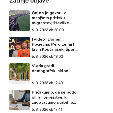
Zadnje objave
Golob je govoril o
manjšem pritisku
migrantov, številke
govorijo drugače
6. 8. 2026 ob 20:00
[Video] Domen
Pociecha, Pero Lenart,
Ervin Kostanjšek: Šport
specialcev (Vroča tema,
6. 8. 2026 ob 18:00
6. 8. 2026)
Vlada gradi
demografski sklad
6. 8. 2026 ob 17:48
Pričakujejo, da se bodo
ohranile rešitve, ki
zagotavljajo stabilno
davčno okolje
6. 8. 2026 ob 17:41