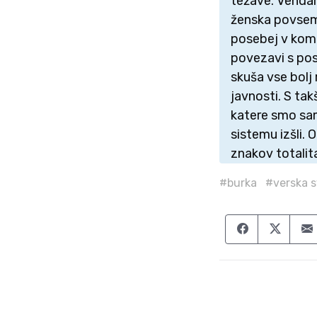
težave. Vendarl
ženska povsem 
posebej v komb
povezavi s pos
skuša vse bolj 
javnosti. S tak
katere smo sam
sistemu izšli.
znakov totalit
#burka
#verska 
Share on F
Share