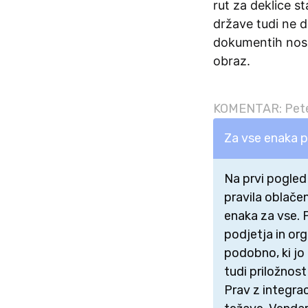
rut za deklice s
države tudi ne d
dokumentih nosil
obraz.
KOMENTAR: Pete
Za vse enaka pr
Na prvi pogled 
pravila oblačen
enaka za vse. P
podjetja in or
podobno, ki jo 
tudi priložnos
Prav z integrac