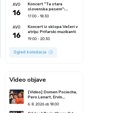
glasbe
Koncert "Ta stara
AVG
slovenska pesem":
16
Ljudski pevci Jezerci
17:00 - 18:30
Koncert iz sklopa Večeri v
AVG
atriju: Prifarski muzikanti
16
19:00 - 20:30
Ogled koledarja
Video objave
e
[Video] Domen Pociecha,
Pero Lenart, Ervin
Kostanjšek: Šport
6. 8. 2026 ob 18:00
specialcev (Vroča tema, 6.
8. 2026)