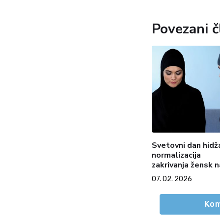
Povezani č
Svetovni dan hidž
normalizacija
zakrivanja žensk n
Zahodu in iranska
07. 02. 2026
izkušnja
Kom