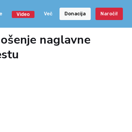
e
Več
Donacija
Naroči!
Video
nošenje naglavne
estu