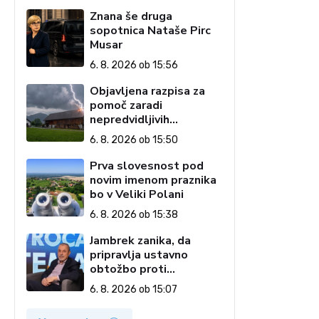
Znana še druga
m
sopotnica Nataše Pirc
Musar
6. 8. 2026 ob 15:56
Objavljena razpisa za
pomoč zaradi
nepredvidljivih
dogodkov na kmetiji
6. 8. 2026 ob 15:50
Prva slovesnost pod
novim imenom praznika
bo v Veliki Polani
6. 8. 2026 ob 15:38
Jambrek zanika, da
pripravlja ustavno
obtožbo proti
predsednici: To je
6. 8. 2026 ob 15:07
popolnoma neresnična
informacija