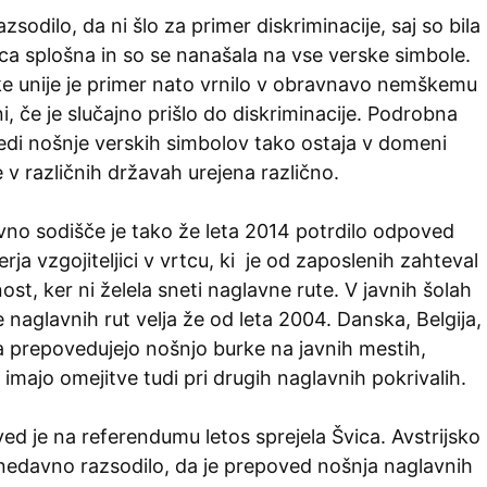
azsodilo, da ni šlo za primer diskriminacije, saj so bila
lca splošna in so se nanašala na vse verske simbole.
e unije je primer nato vrnilo v obravnavo nemškemu
i, če je slučajno prišlo do diskriminacije. Podrobna
edi nošnje verskih simbolov tako ostaja v domeni
e v različnih državah urejena različno.
no sodišče je tako že leta 2014 potrdilo odpoved
ja vzgojiteljici v vrtcu, ki je od zaposlenih zahteval
ost, ker ni želela sneti naglavne rute. V javnih šolah
naglavnih rut velja že od leta 2004. Danska, Belgija,
ija prepovedujejo nošnjo burke na javnih mestih,
imajo omejitve tudi pri drugih naglavnih pokrivalih.
d je na referendumu letos sprejela Švica. Avstrijsko
 nedavno razsodilo, da je prepoved nošnja naglavnih