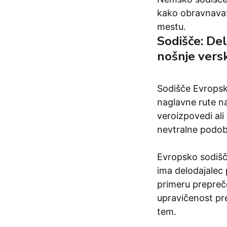
kako obravnavat
mestu.
Sodišče: De
nošnje versk
Sodišče Evropske
naglavne rute n
veroizpovedi ali
nevtralne podob
Evropsko sodišče
ima delodajalec 
primeru prepreč
upravičenost pr
tem.