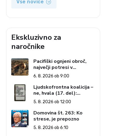
Vse novice
Ekskluzivno za
naročnike
Pacifiški ognjeni obroč,
največji potresi v
zgodovini in cena pozabe
6. 8. 2026 ob 9:00
Ljudskofrontna koalicija –
ne, hvala (17. del):
Priprave na sestop z
5. 8. 2026 ob 12:00
oblasti – dvorska
opozicija 6: Gramsci na
Domovina št. 263: Ko
delu: Revija 2000 in
strese, je prepozno
revolucionarna izvotlitev
5. 8. 2026 ob 6:10
krščanstva