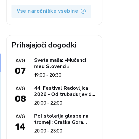
Vse naročniške vsebine
Prihajajoči dogodki
Sveta maša: »Mučenci
AVG
med Slovenci«
07
19:00 - 20:30
44. Festival Radovljica
AVG
2026 - Od trubadurjev do
08
Brahmsa
20:00 - 22:00
Pol stoletja glasbe na
AVG
tromeji: Graška Gora
14
obeležuje 50. jubilejni
20:00 - 23:00
festival narodno-zabavne