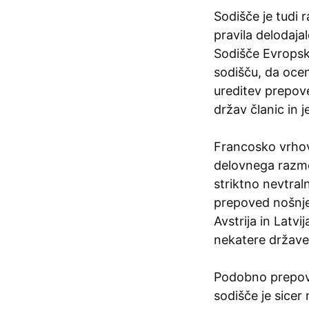
Sodišče je tudi r
pravila delodaja
Sodišče Evropsk
sodišču, da ocen
ureditev prepov
držav članic in j
Francosko vrhov
delovnega razmer
striktno nevtraln
prepoved nošnje 
Avstrija in Latv
nekatere države 
Podobno prepove
sodišče je sicer