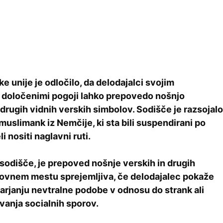
 unije je odločilo, da delodajalci svojim
 določenimi pogoji lahko prepovedo nošnjo
 drugih vidnih verskih simbolov. Sodišče je razsojalo
uslimank iz Nemčije, ki sta bili suspendirani po
i nositi naglavni ruti.
 sodišče, je prepoved nošnje verskih in drugih
ovnem mestu sprejemljiva, če delodajalec pokaže
arjanju nevtralne podobe v odnosu do strank ali
vanja socialnih sporov.