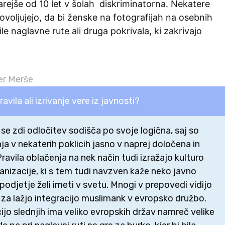
tarejše od 10 let v šolah diskriminatorna. Nekatere
ovoljujejo, da bi ženske na fotografijah na osebnih
e naglavne rute ali druga pokrivala, ki zakrivajo
r Merše
avila ali izrivanje vere iz javnosti?
se zdi odločitev sodišča po svoje logična, saj so
ja v nekaterih poklicih jasno v naprej določena in
ravila oblačenja na nek način tudi izražajo kulturo
ganizacije, ki s tem tudi navzven kaže neko javno
podjetje želi imeti v svetu. Mnogi v prepovedi vidijo
t za lažjo integracijo muslimank v evropsko družbo.
ijo slednjih ima veliko evropskih držav namreč velike