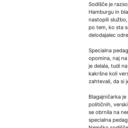
Sodišče je razso
Hamburgu in blag
nastopili službo,
po tem, ko sta s
delodajalec odred
Specialna pedago
opomina, naj na
je delala, tudi n
kakršne koli ve
zahtevali, da si 
Blagajničarka je
političnih, versk
se obrnila na ne
specialna pedago
Nemško sodišče 