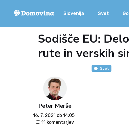
Slovenija
Svet
Go
Sodišče EU: Del
rute in verskih 
Svet
Peter Merše
16. 7. 2021 ob 14:05
11 komentarjev