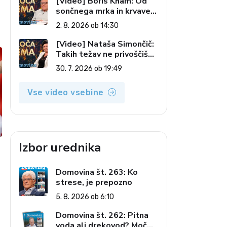
[Video] Boris Kham: Od
sončnega mrka in krvave
lune do slovenskih
2. 8. 2026 ob 14:30
pečatov v vesolju (Vroča
tema, 2. 8. 2026)
[Video] Nataša Simončič:
Takih težav ne privoščiš
nikomur (Vroča tema, 30.
30. 7. 2026 ob 19:49
7. 2026)
Vse video vsebine
Izbor urednika
Domovina št. 263: Ko
strese, je prepozno
5. 8. 2026 ob 6:10
Domovina št. 262: Pitna
voda ali drekovod? Moč