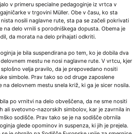
jalo v primeru specialne pedagoginje iz vrtca v
ajničarke v trgovini Müller. Obe v času, ko sta
 nista nosili naglavne rute, sta pa se začeli pokrivati
e na delo vrnili s porodniškega dopusta. Obema je
il, da morata na delo prihajati odkriti.
ginja je bila suspendirana po tem, ko je dobila dva
 delovnem mestu ne nosi naglavne rute. V vrtcu, kjer
a splošno velja pravilo, da je prepovedano nositi
rske simbole. Prav tako so od druge zaposlene
je na delovnem mestu snela križ, ki ga je sicer nosila.
 bila po vrnitvi na delo obveščena, da ne sme nositi
ih ali svetovno-nazorskih simbolov, kar je zavrnila in
mško sodišče. Prav tako se je na sodišče obrnila
ginja glede opominov in suspenza, ki jih je prejela.
se je obrnilo na Sodišče Evropske unije za smernice,