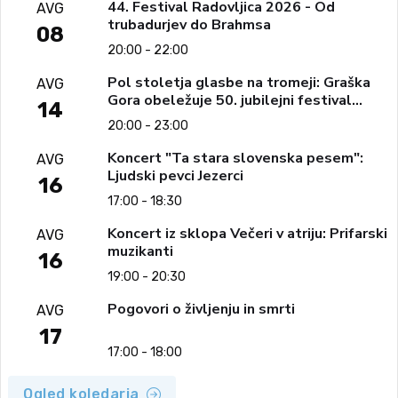
44. Festival Radovljica 2026 - Od
AVG
trubadurjev do Brahmsa
08
20:00 - 22:00
Pol stoletja glasbe na tromeji: Graška
AVG
Gora obeležuje 50. jubilejni festival
14
narodno-zabavne glasbe
20:00 - 23:00
Koncert "Ta stara slovenska pesem":
AVG
Ljudski pevci Jezerci
16
17:00 - 18:30
Koncert iz sklopa Večeri v atriju: Prifarski
AVG
muzikanti
16
19:00 - 20:30
Pogovori o življenju in smrti
AVG
17
17:00 - 18:00
Ogled koledarja