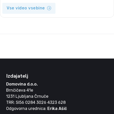
Vse video vsebine
Izdajatelj
Domovina d.o.o.
Brnčičeva 41e
1231 Ljubljana Črnuče
TRR: SI56 0284 3026 4323 628
Odgovorna urednica:
Erika Ašič