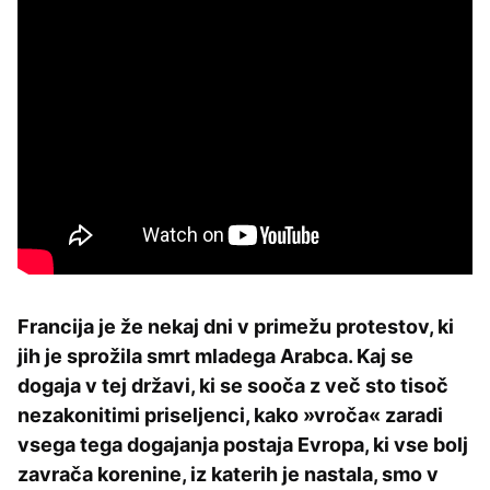
Francija je že nekaj dni v primežu protestov, ki
jih je sprožila smrt mladega Arabca. Kaj se
dogaja v tej državi, ki se sooča z več sto tisoč
nezakonitimi priseljenci, kako »vroča« zaradi
vsega tega dogajanja postaja Evropa, ki vse bolj
zavrača korenine, iz katerih je nastala, smo v