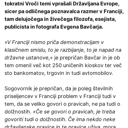
tokratni Vroči temi vprašali Državljana Evrope,
sicer pa odličnega poznavalca razmer v Franciji,
tam delujočega in živečega filozofa, esejista,
publicista in fotografa Evgena Bavčarja.
»V Franciji nismo priča demonstracijam v
klasičnem smislu, to je razbijanje, to je napad na
državne ustanove,«
je prepričan Bavčar in je ob
tem omenil več kot 250 uničenih kioskov ter več
sto bankomatov, trgovin in tudi avtomobilov.
Sogovornik je prepričan, da je poleg številnih
priseljencev v Franciji problem v Franciji tudi v
tem, da se veliko govori o pravicah, ne pa tudi o
dolžnostih.
»Če se govori o pravicah, je treba
govoriti tudi o dolžnostih. Če ima nekdo neke
državljanske pravice in te pravice uživa, mora