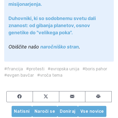
misijonarjenja.
Duhovniki, ki so sodobnemu svetu dali
znanost: od gibanja planetov, osnov
genetike do "velikega poka".
Obiščite našo
naročniško stran
.
#francija
#protesti
#evropska unija
#boris pahor
#evgen bavčar
#vroča tema
Share on Facebook
Share on Twitter
Share by email
Natisni
Naroči se
Doniraj
Vse novice