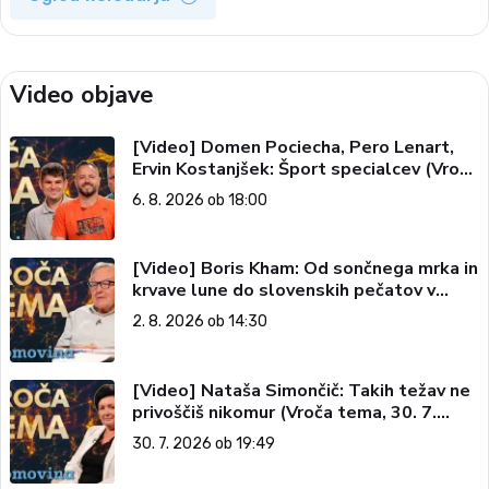
Video objave
[Video] Domen Pociecha, Pero Lenart,
Ervin Kostanjšek: Šport specialcev (Vroča
tema, 6. 8. 2026)
6. 8. 2026 ob 18:00
[Video] Boris Kham: Od sončnega mrka in
krvave lune do slovenskih pečatov v
vesolju (Vroča tema, 2. 8. 2026)
2. 8. 2026 ob 14:30
[Video] Nataša Simončič: Takih težav ne
privoščiš nikomur (Vroča tema, 30. 7.
2026)
30. 7. 2026 ob 19:49