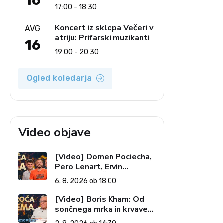
16
Ljudski pevci Jezerci
17:00 - 18:30
Koncert iz sklopa Večeri v
AVG
atriju: Prifarski muzikanti
16
19:00 - 20:30
Ogled koledarja
Video objave
[Video] Domen Pociecha,
Pero Lenart, Ervin
Kostanjšek: Šport
6. 8. 2026 ob 18:00
specialcev (Vroča tema, 6.
8. 2026)
[Video] Boris Kham: Od
sončnega mrka in krvave
lune do slovenskih