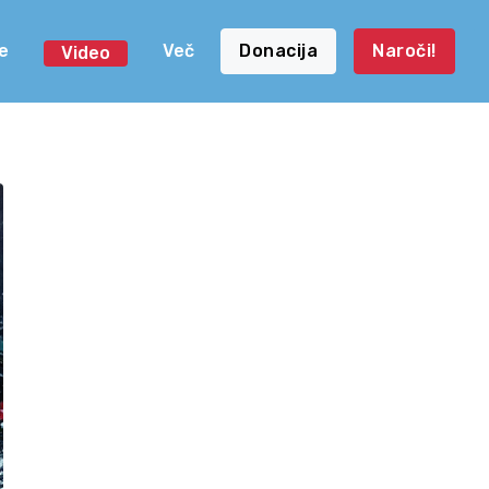
e
Več
Donacija
Naroči!
Video