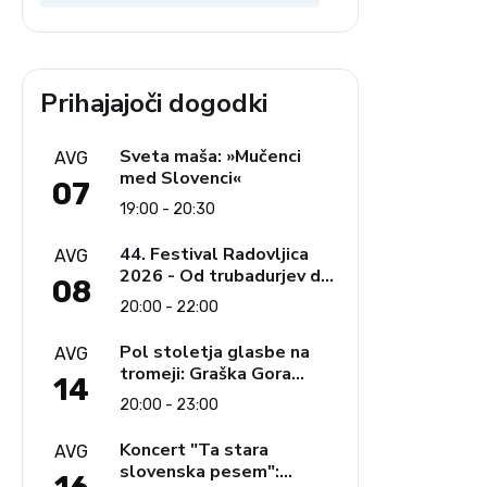
Prihajajoči dogodki
Sveta maša: »Mučenci
AVG
med Slovenci«
07
19:00 - 20:30
44. Festival Radovljica
AVG
2026 - Od trubadurjev do
08
Brahmsa
20:00 - 22:00
Pol stoletja glasbe na
AVG
tromeji: Graška Gora
14
obeležuje 50. jubilejni
20:00 - 23:00
festival narodno-zabavne
glasbe
Koncert "Ta stara
AVG
slovenska pesem":