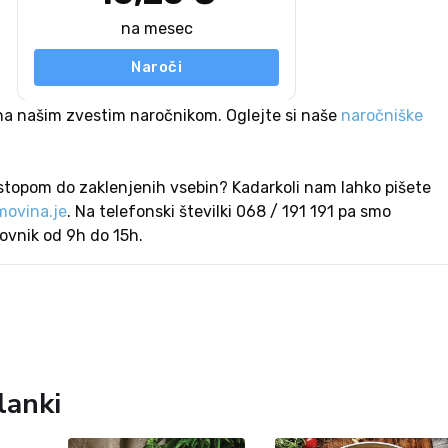
na mesec
Naroči
na našim zvestim naročnikom. Oglejte si naše
naročniške
stopom do zaklenjenih vsebin? Kadarkoli nam lahko pišete
ovina.je
. Na telefonski številki 068 / 191 191 pa smo
lovnik od 9h do 15h.
lanki