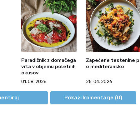
Paradižnik z domačega
Zapečene testenine p
vrta v objemu poletnih
o mediteransko
okusov
01. 08. 2026
25. 04. 2026
entiraj
Pokaži komentarje (
0
)