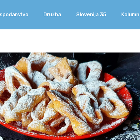
spodarstvo
Družba
Slovenija 35
Kolumn