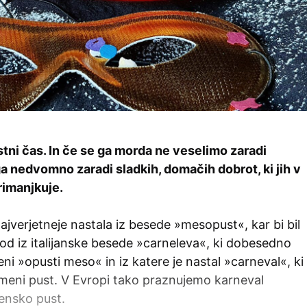
stni čas. In če se ga morda ne veselimo zaradi
a nedvomno zaradi sladkih, domačih dobrot, ki jih v
rimanjkuje.
ajverjetneje nastala iz besede »mesopust«, kar bi bil
d iz italijanske besede »carneleva«, ki dobesedno
 »opusti meso« in iz katere je nastal »carneval«, ki
pomeni pust. V Evropi tako praznujemo karneval
ensko pust.