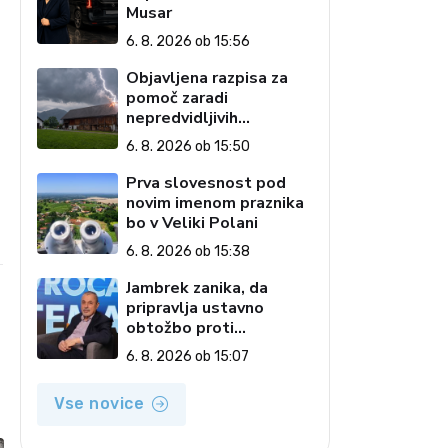
Musar
6. 8. 2026 ob 15:56
Objavljena razpisa za
pomoč zaradi
nepredvidljivih
dogodkov na kmetiji
6. 8. 2026 ob 15:50
Prva slovesnost pod
novim imenom praznika
bo v Veliki Polani
6. 8. 2026 ob 15:38
Jambrek zanika, da
pripravlja ustavno
obtožbo proti
predsednici: To je
6. 8. 2026 ob 15:07
popolnoma neresnična
informacija
Vse novice