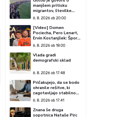
Golob je govoril o
manjšem pritisku
migrantov, številke
govorijo drugače
6. 8. 2026 ob 20:00
[Video] Domen
Pociecha, Pero Lenart,
Ervin Kostanjšek: Šport
specialcev (Vroča tema,
6. 8. 2026 ob 18:00
6. 8. 2026)
Vlada gradi
demografski sklad
6. 8. 2026 ob 17:48
Pričakujejo, da se bodo
ohranile rešitve, ki
zagotavljajo stabilno
davčno okolje
6. 8. 2026 ob 17:41
Znana še druga
sopotnica Nataše Pirc