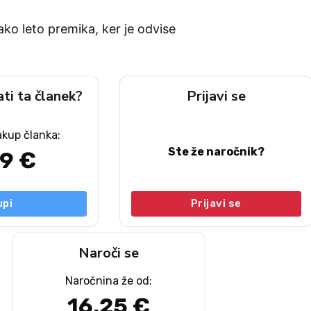
ako leto premika, ker je odvise
ati ta članek?
Prijavi se
akup članka:
Ste že naročnik?
49 €
upi
Prijavi se
Naroči se
Naročnina že od:
16,25 €