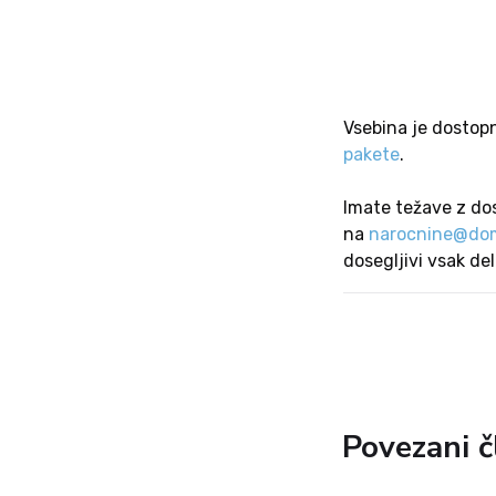
Vsebina je dostop
pakete
.
Imate težave z do
na
narocnine@dom
dosegljivi vsak de
Povezani č