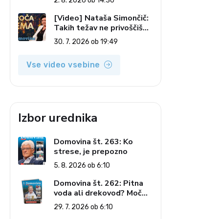
2. 8. 2026 ob 14:30
pečatov v vesolju (Vroča
tema, 2. 8. 2026)
[Video] Nataša Simončič:
Takih težav ne privoščiš
nikomur (Vroča tema, 30.
30. 7. 2026 ob 19:49
7. 2026)
Vse video vsebine
Izbor urednika
Domovina št. 263: Ko
strese, je prepozno
5. 8. 2026 ob 6:10
Domovina št. 262: Pitna
voda ali drekovod? Moč
omrežja interesov
29. 7. 2026 ob 6:10