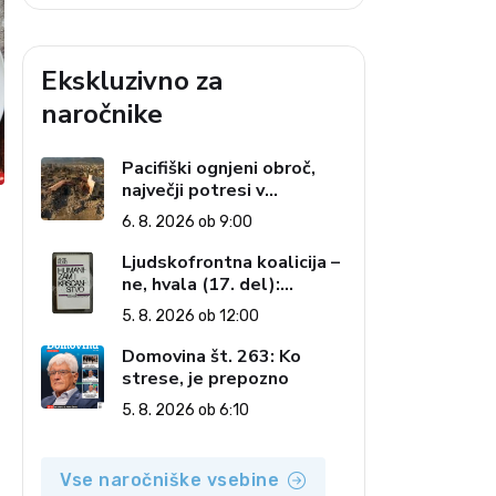
Ekskluzivno za
naročnike
Pacifiški ognjeni obroč,
največji potresi v
zgodovini in cena pozabe
6. 8. 2026 ob 9:00
Ljudskofrontna koalicija –
ne, hvala (17. del):
Priprave na sestop z
5. 8. 2026 ob 12:00
oblasti – dvorska
opozicija 6: Gramsci na
Domovina št. 263: Ko
delu: Revija 2000 in
strese, je prepozno
revolucionarna izvotlitev
5. 8. 2026 ob 6:10
krščanstva
Vse naročniške vsebine