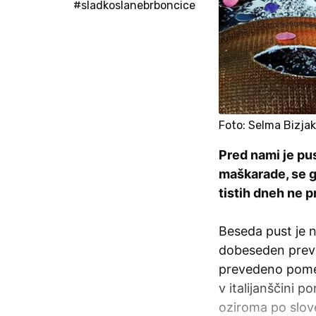
#sladkoslanebrboncice
Foto: Selma Bizjak
Pred nami je pu
maškarade, se g
tistih dneh ne p
Beseda pust je n
dobeseden prevo
prevedeno pomeni
v italijanščini 
oziroma po slov