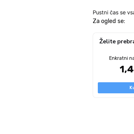
Pustni čas se vs
Za ogled se:
Želite prebr
Enkratni n
1,
K