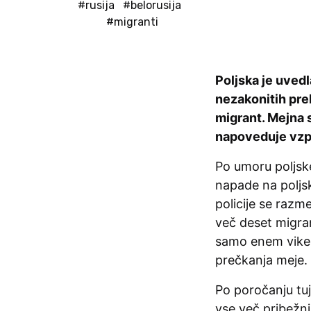
#rusija
#belorusija
#migranti
Poljska je uvedl
nezakonitih preh
migrant. Mejna s
napoveduje vzp
Po umoru poljske
napade na poljs
policije se razme
več deset migra
samo enem viken
prečkanja meje.
Po poročanju tuji
vse več pribežni