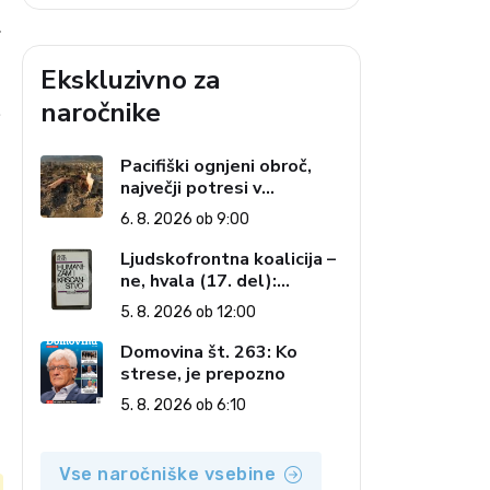
.
Ekskluzivno za
naročnike
-
Pacifiški ognjeni obroč,
največji potresi v
zgodovini in cena pozabe
6. 8. 2026 ob 9:00
Ljudskofrontna koalicija –
ne, hvala (17. del):
Priprave na sestop z
5. 8. 2026 ob 12:00
oblasti – dvorska
opozicija 6: Gramsci na
Domovina št. 263: Ko
delu: Revija 2000 in
strese, je prepozno
revolucionarna izvotlitev
5. 8. 2026 ob 6:10
krščanstva
Vse naročniške vsebine