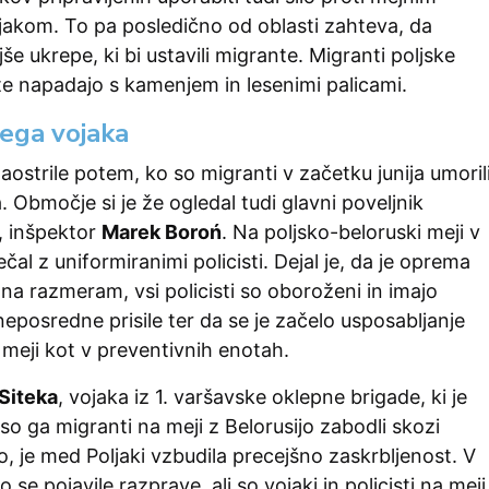
jakom. To pa posledično od oblasti zahteva, da
še ukrepe, ki bi ustavili migrante. Migranti poljske
ste napadajo s kamenjem in lesenimi palicami.
ega vojaka
ostrile potem, ko so migranti v začetku junija umoril
. Območje si je že ogledal tudi glavni poveljnik
, inšpektor
Marek Boroń
. Na poljsko-beloruski meji v
čal z uniformiranimi policisti. Dejal je, da je oprema
zna razmeram, vsi policisti so oboroženi in imajo
eposredne prisile ter da se je začelo usposabljanje
meji kot v preventivnih enotah.
Siteka
, vojaka iz 1. varšavske oklepne brigade, ki je
so ga migranti na meji z Belorusijo zabodli skozi
, je med Poljaki vzbudila precejšno zaskrbljenost. V
so se pojavile razprave, ali so vojaki in policisti na meji