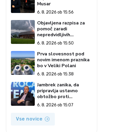
Musar
6. 8. 2026 ob 15:56
Objavljena razpisa za
pomoč zaradi
nepredvidljivih
dogodkov na kmetiji
6. 8. 2026 ob 15:50
Prva slovesnost pod
novim imenom praznika
bo v Veliki Polani
6. 8. 2026 ob 15:38
Jambrek zanika, da
pripravlja ustavno
obtožbo proti
predsednici: To je
6. 8. 2026 ob 15:07
popolnoma neresnična
informacija
Vse novice