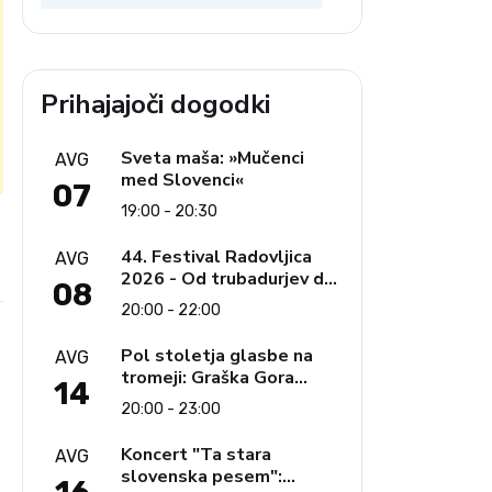
Prihajajoči dogodki
Sveta maša: »Mučenci
AVG
med Slovenci«
07
19:00 - 20:30
e
44. Festival Radovljica
AVG
2026 - Od trubadurjev do
08
Brahmsa
20:00 - 22:00
Pol stoletja glasbe na
AVG
tromeji: Graška Gora
14
obeležuje 50. jubilejni
20:00 - 23:00
festival narodno-zabavne
glasbe
Koncert "Ta stara
AVG
slovenska pesem":