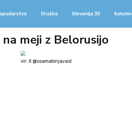
spodarstvo
Družba
Slovenija 35
Kolumn
t na meji z Belorusijo
vir: X @osamabinjavaid