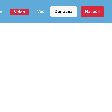
e
Več
Donacija
Naroči!
Video