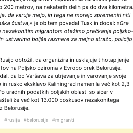
no 200 metrov, na nekaterih delih pa do dva kilometra
e, da varuje mejo, in tega ne morejo spremeniti niti
veška čustva
,« je ob tem povedal Tusk in dodal: »
Gre
a nezakonitim migrantom otežimo prečkanje poljsko
n ustvarimo boljše razmere za mejno stražo, policijo
usijo obtožil, da organizira in usklajuje tihotapljenje
tov na Poljsko oziroma v Evropo prek Belorusije.
dal, da bo Varšava za utrjevanje in varovanje svoje
o in rusko eksklavo Kaliningrad namenila več kot 2,3
Po uradnih podatkih poljskih oblasti so sicer v
našteli že več kot 13.000 poskusov nezakonitega
z Belorusije.
a
#rusija
#belorusija
#migranti