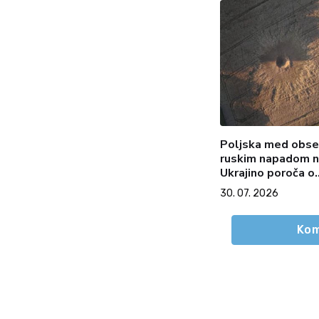
Poljska med obs
ruskim napadom 
Ukrajino poroča o
padcu »verjetno«
30. 07. 2026
ruske rakete na s
ozemlje
Kom