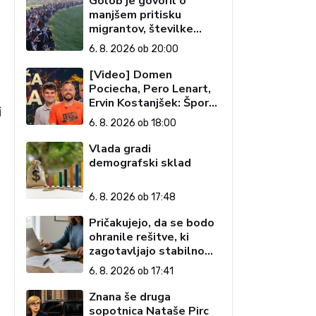
Golob je govoril o
manjšem pritisku
migrantov, številke
govorijo drugače
6. 8. 2026 ob 20:00
[Video] Domen
Pociecha, Pero Lenart,
Ervin Kostanjšek: Šport
i
specialcev (Vroča tema,
6. 8. 2026 ob 18:00
6. 8. 2026)
Vlada gradi
demografski sklad
6. 8. 2026 ob 17:48
Pričakujejo, da se bodo
ohranile rešitve, ki
zagotavljajo stabilno
davčno okolje
6. 8. 2026 ob 17:41
Znana še druga
sopotnica Nataše Pirc