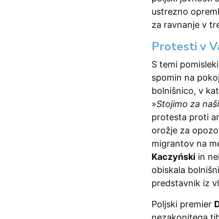
ustrezno opremlj
za ravnanje v tr
Protesti v V
S temi pomisleki 
spomin na pokojn
bolnišnico, v kat
»
Stojimo za naš
protesta proti ar
orožje za opozo
migrantov na mej
Kaczyński
in ne
obiskala bolnišn
predstavnik iz vl
Poljski premier
D
nezakonitega tih