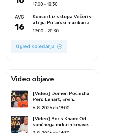
16
Ljudski pevci Jezerci
17:00 - 18:30
Koncert iz sklopa Večeri v
AVG
atriju: Prifarski muzikanti
16
19:00 - 20:30
Ogled koledarja
Video objave
[Video] Domen Pociecha,
Pero Lenart, Ervin
Kostanjšek: Šport
6. 8. 2026 ob 18:00
specialcev (Vroča tema, 6.
8. 2026)
[Video] Boris Kham: Od
sončnega mrka in krvave
lune do slovenskih