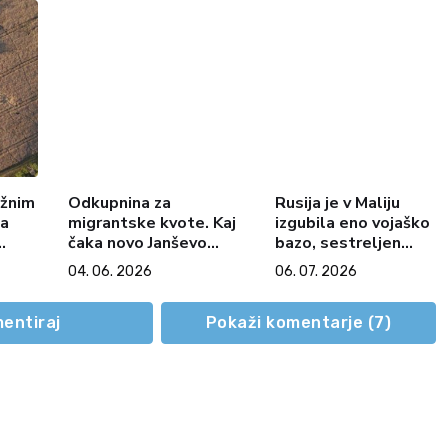
ežnim
Odkupnina za
Rusija je v Maliju
na
migrantske kvote. Kaj
izgubila eno vojaško
čaka novo Janševo
bazo, sestreljen
vlado in Francija
helikopter Afrika
04. 06. 2026
06. 07. 2026
voje
Matoza?
Korps – Al Kajda in
Islamska država
ponovno stopnjujta
entiraj
Pokaži komentarje (
7
)
napade