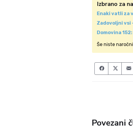
Izbrano za n
Enaki vatli za 
Zadovoljni vsi
Domovina 152:
Še niste naročn
Share on F
Share
Povezani č