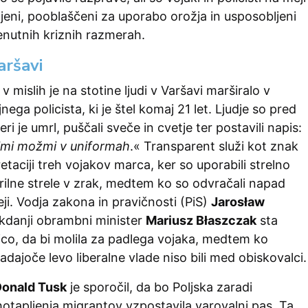
eni, pooblaščeni za uporabo orožja in usposobljeni
enutnih kriznih razmerah.
aršavi
v mislih je na stotine ljudi v Varšavi marširalo v
ega policista, ki je štel komaj 21 let. Ljudje so pred
eri je umrl, puščali sveče in cvetje ter postavili napis:
imi možmi v uniformah
.« Transparent služi kot znak
etaciji treh vojakov marca, ker so uporabili strelno
rilne strele v zrak, medtem ko so odvračali napad
i. Vodja zakona in pravičnosti (PiS)
Jarosław
kdanji obrambni minister
Mariusz Błaszczak
sta
ico, da bi molila za padlega vojaka, medtem ko
adajoče levo liberalne vlade niso bili med obiskovalci.
onald Tusk
je sporočil, da bo Poljska zaradi
otapljenja migrantov vzpostavila varovalni pas. Ta