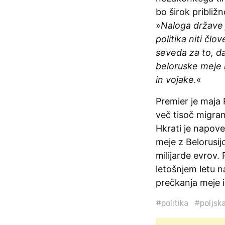
bo širok približ
»
Naloga države j
politika niti člo
seveda za to, d
beloruske meje i
in vojake.
«
Premier je maja R
več tisoč migran
Hkrati je napove
meje z Belorusij
milijarde evrov. 
letošnjem letu 
prečkanja meje i
#politika
#poljsk