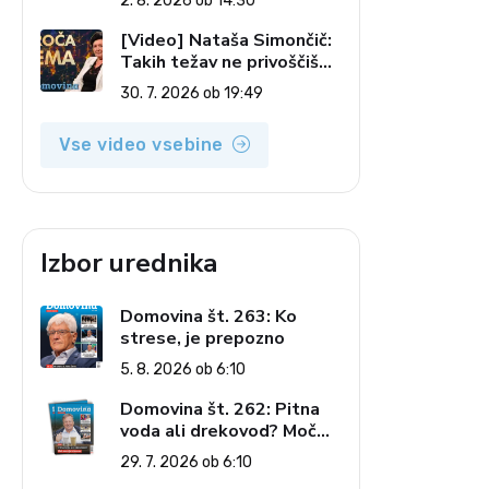
2. 8. 2026 ob 14:30
pečatov v vesolju (Vroča
tema, 2. 8. 2026)
[Video] Nataša Simončič:
Takih težav ne privoščiš
nikomur (Vroča tema, 30.
30. 7. 2026 ob 19:49
7. 2026)
Vse video vsebine
Izbor urednika
Domovina št. 263: Ko
strese, je prepozno
5. 8. 2026 ob 6:10
Domovina št. 262: Pitna
voda ali drekovod? Moč
omrežja interesov
29. 7. 2026 ob 6:10