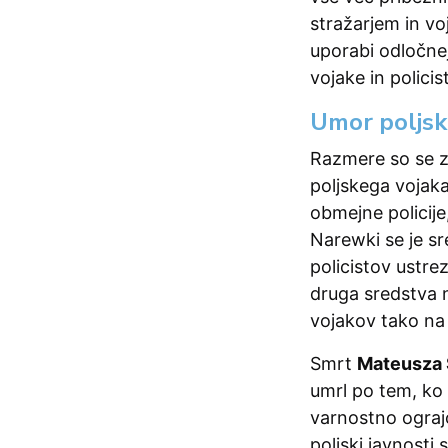
stražarjem in vo
uporabi odločnej
vojake in polici
Umor poljsk
Razmere so se za
poljskega vojaka
obmejne policije
Narewki se je sre
policistov ustre
druga sredstva n
vojakov tako na 
Smrt
Mateusza 
umrl po tem, ko 
varnostno ograjo
poljski javnosti 