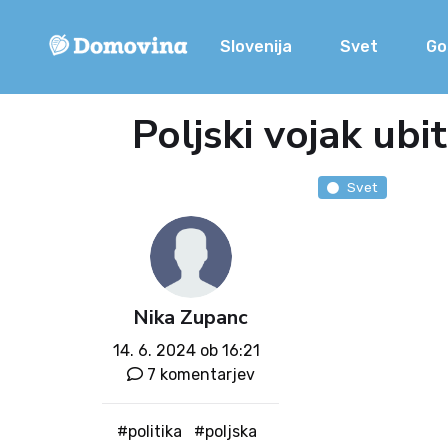
Slovenija
Svet
Go
Poljski vojak ubi
Svet
Nika Zupanc
14. 6. 2024 ob 16:21
7 komentarjev
#politika
#poljska