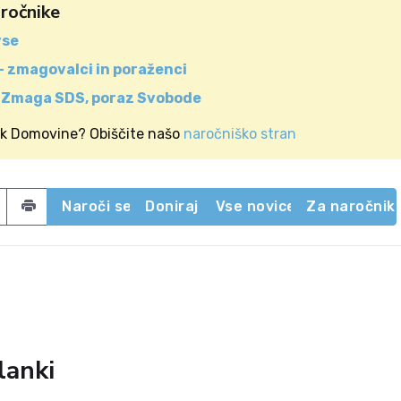
aročnike
vse
 – zmagovalci in poraženci
 Zmaga SDS, poraz Svobode
ik Domovine? Obiščite našo
naročniško stran
acebook
 on Twitter
Share by email
Naroči se
Doniraj
Vse novice
Za naročnik
lanki