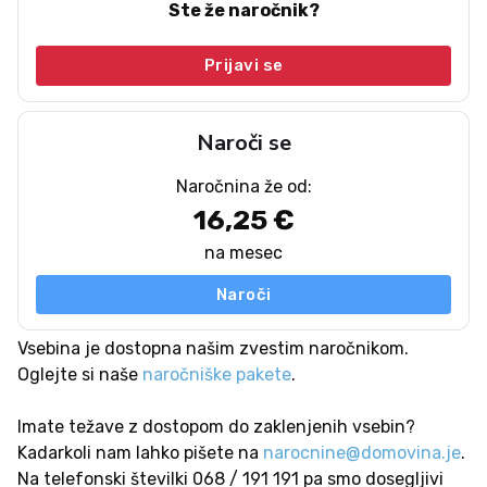
Ste že naročnik?
Prijavi se
Naroči se
Naročnina že od:
16,25 €
na mesec
Naroči
Vsebina je dostopna našim zvestim naročnikom.
Oglejte si naše
naročniške pakete
.
Imate težave z dostopom do zaklenjenih vsebin?
Kadarkoli nam lahko pišete na
narocnine@domovina.je
.
Na telefonski številki 068 / 191 191 pa smo dosegljivi