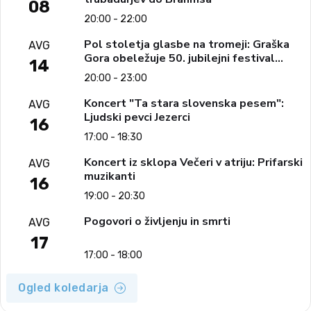
08
20:00 - 22:00
Pol stoletja glasbe na tromeji: Graška
AVG
Gora obeležuje 50. jubilejni festival
14
narodno-zabavne glasbe
20:00 - 23:00
Koncert "Ta stara slovenska pesem":
AVG
Ljudski pevci Jezerci
16
17:00 - 18:30
Koncert iz sklopa Večeri v atriju: Prifarski
AVG
muzikanti
16
19:00 - 20:30
Pogovori o življenju in smrti
AVG
17
17:00 - 18:00
Ogled koledarja