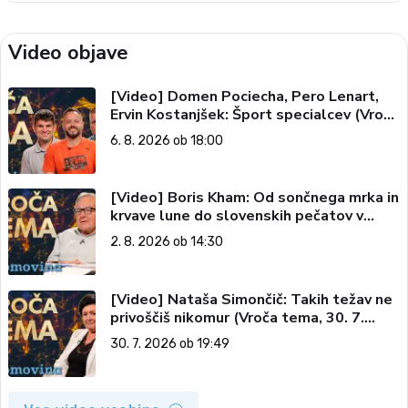
Video objave
[Video] Domen Pociecha, Pero Lenart,
Ervin Kostanjšek: Šport specialcev (Vroča
tema, 6. 8. 2026)
6. 8. 2026 ob 18:00
[Video] Boris Kham: Od sončnega mrka in
krvave lune do slovenskih pečatov v
vesolju (Vroča tema, 2. 8. 2026)
2. 8. 2026 ob 14:30
[Video] Nataša Simončič: Takih težav ne
privoščiš nikomur (Vroča tema, 30. 7.
2026)
30. 7. 2026 ob 19:49