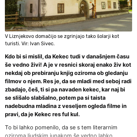
V Liznjekovo domačijo se zgrinjajo tako šolarji kot
turisti. Vir: Ivan Sivec.
Kdo bi si mislil, da Kekec tudi v današnjem času
še vedno živi! A je v resnici skoraj enako živ kot
nekdaj ob prebiranju knjig oziroma ob gledanju
filmov o njem. Res je, da se mladi med seboj radi
zbadajo, češ, ti si pa navaden kekec, kar naj bi
se slišalo slabšalno, potem pa si taista
nadebudna mladina z veseljem ogleda filme in
pravi, da je Kekec res ful kul.
To bi lahko pomenilo, da se s tem literarnim
oziroma ljudskim junakom še vedno lahko