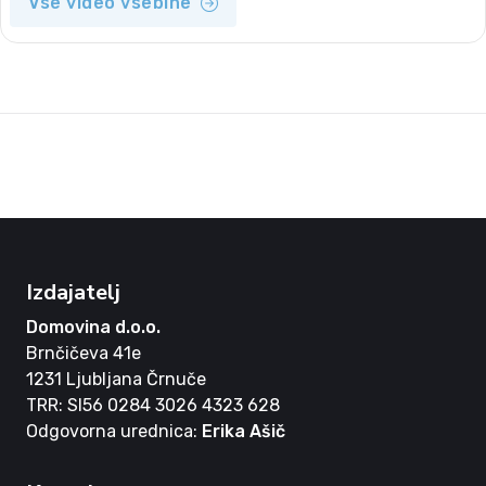
Vse video vsebine
Izdajatelj
Domovina d.o.o.
Brnčičeva 41e
1231 Ljubljana Črnuče
TRR: SI56 0284 3026 4323 628
Odgovorna urednica:
Erika Ašič