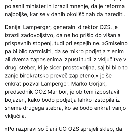
pojasnil minister in izrazil mnenje, da je reforma
najboljše, kar se v danih okoliščinah da narediti.
Danijel Lamperger, generalni direktor OZS, je
izrazil zadovoljstvo, da ne bo prišlo do višanja
prispevnih stopenj, tudi pri espejih ne. »Smiselno
pa bi bilo razmisliti, da se mikro podjetja z enim
ali dvema zaposlenima izpusti tudi iz vključitve v
drugi steber, ki je sicer prostovoljna, saj bi bilo to
zanje birokratsko preveč zapleteno,« je še
enkrat pozval Lamperger. Marko Gorjak,
predsednik OOZ Maribor, je ob tem izpostavil
bojazen, kako bodo podjetja lahko izstopila iz
sheme drugega stebra, ko se bodo enkrat vanjo
vključila.
»Po razpravi so člani UO OZS sprejeli sklep, da