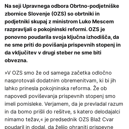
Na seji Upravnega odbora Obrtno-podjetniške
zbornice Slovenje (OZS) so obrtniki in
podjetniki skupaj z ministrom Luko Mescem
razpravljali o pokojninski reformi. OZS je
ponovno poudarila svoja ključna izhodišča, da
ne sme priti do povišanja prispevnih stopenj in
da vključitev v drugi steber ne sme biti
obvezna.
»V OZS smo že od samega začetka odločno
nasprotovali dodatnim obremenitvam, ki bi jih
lahko prinesla pokojninska reforma. Že ob
napovedi poviševanja prispevnih stopenj smo
imeli pomisleke. Verjamem, da je prevladal razum
in da bomo prišli do rešitve, s katero delodajalci
nimamo težav,« je predsednik OZS Blaž Cvar
poudaril in dodal, da želijo ohraniti prispevne