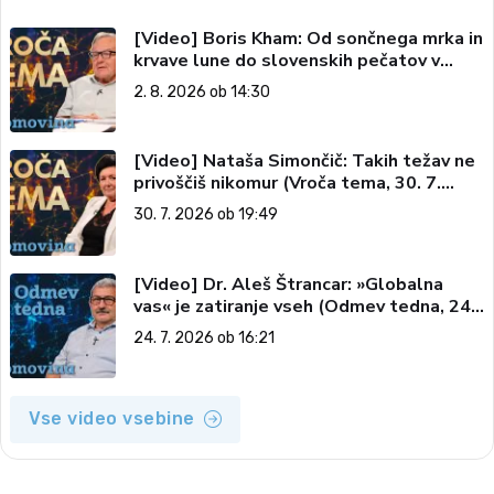
[Video] Boris Kham: Od sončnega mrka in
krvave lune do slovenskih pečatov v
vesolju (Vroča tema, 2. 8. 2026)
2. 8. 2026 ob 14:30
[Video] Nataša Simončič: Takih težav ne
privoščiš nikomur (Vroča tema, 30. 7.
2026)
30. 7. 2026 ob 19:49
[Video] Dr. Aleš Štrancar: »Globalna
vas« je zatiranje vseh (Odmev tedna, 24.
7. 2026)
24. 7. 2026 ob 16:21
Vse video vsebine