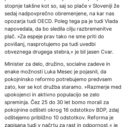
stopnje takšne kot so, saj so plače v Sloveniji že
sedaj nadpovprečno obremenjene, na kar nas
opozarja tudi OECD. Poleg tega pa je tudi Vlada
napovedala, da bo sledila cilju razbremenitve
plač. »Za espeje prav tako ne sme priti do
povišanj, nasprotujemo pa tudi uvedbi
obveznega drugega stebra,« je bil jasen Cvar.
Minister za delo, družino, socialne zadeve in
enake možnosti Luka Mesec je pojasnil, da
pokojninsko reformo potrebujemo predvsem
zato, ker se kot družba staramo. »Razmerje med
upokojenci in aktivno populacijo se zelo
spreminja. Čez 25 do 30 let bomo morali za
pokojnine odšteti okrog 16 odstotkov BDP, zdaj
odštejemo približno 10 odstotkov. Reforma je
zapisana tudi v načrtu za rast in odpornost,« je