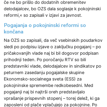
če ne bo prišlo do dodatnih obremenitev
delodajalcev, bo OZS dala soglasje k pokojninski
reformi,« so zapisali v izjavi za javnost.
Pogajanja o pokojninski reformi so
končana
Na OZS so zapisali, da več vsebinskih poudarkov
sledi po podpisu izjave o zaključku pogajanj – po
pričakovanjih vlade naj bi bil dogovor podpisan
prihodnji teden. Po poročanju RTV so bili
predstavniki vlade, delodajalcev in sindikatov po
peturnem zasedanju pogajalske skupine
Ekonomsko-socialnega sveta (ESS) za
pokojninske spremembe redkobesedni. Med
pogajanji naj bi najtrši oreh predstavljalo
vprašanje prispevnih stopenj – torej delež, ki ga
zaposleni od plače vplačujejo za pokojnine. Po