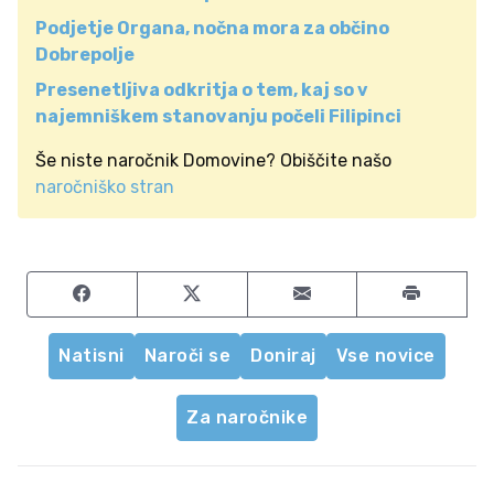
Podjetje Organa, nočna mora za občino
Dobrepolje
Presenetljiva odkritja o tem, kaj so v
najemniškem stanovanju počeli Filipinci
Še niste naročnik Domovine? Obiščite našo
naročniško stran
Share on Facebook
Share on Twitter
Share by email
Natisni
Naroči se
Doniraj
Vse novice
Za naročnike