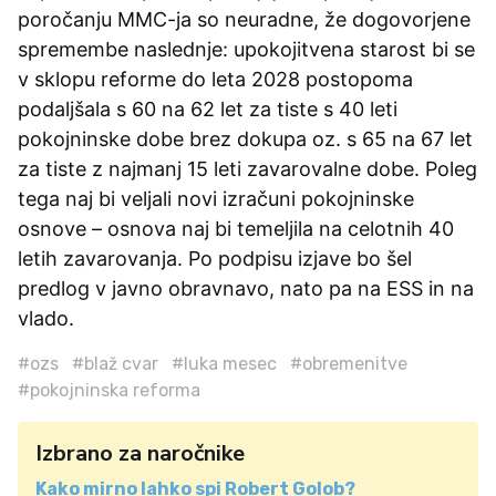
poročanju MMC-ja so neuradne, že dogovorjene
spremembe naslednje: upokojitvena starost bi se
v sklopu reforme do leta 2028 postopoma
podaljšala s 60 na 62 let za tiste s 40 leti
pokojninske dobe brez dokupa oz. s 65 na 67 let
za tiste z najmanj 15 leti zavarovalne dobe. Poleg
tega naj bi veljali novi izračuni pokojninske
osnove – osnova naj bi temeljila na celotnih 40
letih zavarovanja. Po podpisu izjave bo šel
predlog v javno obravnavo, nato pa na ESS in na
vlado.
#ozs
#blaž cvar
#luka mesec
#obremenitve
#pokojninska reforma
Izbrano za naročnike
Kako mirno lahko spi Robert Golob?