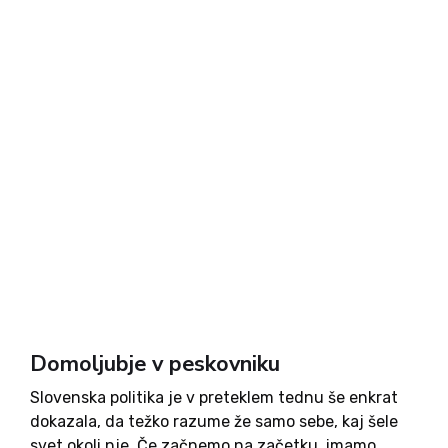
Domoljubje v peskovniku
Slovenska politika je v preteklem tednu še enkrat
dokazala, da težko razume že samo sebe, kaj šele
svet okoli nje. Če začnemo na začetku, imamo