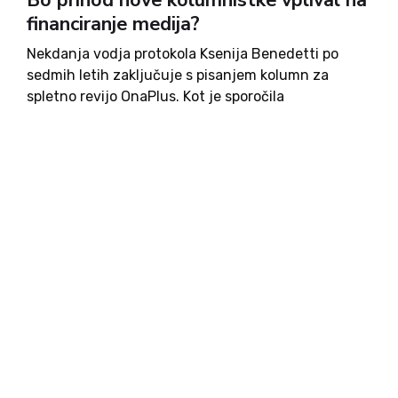
Bo prihod nove kolumnistke vplival na
financiranje medija?
Nekdanja vodja protokola Ksenija Benedetti po
sedmih letih zaključuje s pisanjem kolumn za
spletno revijo OnaPlus. Kot je sporočila
odgovornemu uredniku, se zaradi nedavne
uredniške odločitve z nastalim konceptom –
vsebinsko in vrednostno – ne more več
poistovetiti. Predvsem z...