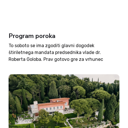
Program poroka
To soboto se ima zgoditi glavni dogodek
štiriletnega mandata predsednika vlade dr.
Roberta Goloba. Prav gotovo gre za vrhunec
njegovega vodenja vlade. V soboto bo namreč, po
informacijah, ki krožijo v javnosti, postal Robert
Golob Gaber. Poročil se bo s...