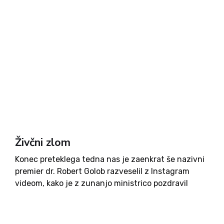
Živčni zlom
Konec preteklega tedna nas je zaenkrat še nazivni
premier dr. Robert Golob razveselil z Instagram
videom, kako je z zunanjo ministrico pozdravil
zadnje »rešence« z vojnega območja na Bližnjem
vzhodu. No, rešencev v resnici nismo videli, smo
pa videli premierja,...