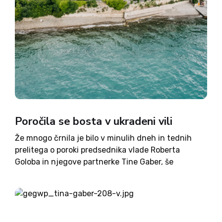
Poročila se bosta v ukradeni vili
Že mnogo črnila je bilo v minulih dneh in tednih
prelitega o poroki predsednika vlade Roberta
Goloba in njegove partnerke Tine Gaber, še
(pre)več ga bo prav gotovo v prihodnjih dneh.
Razpravo o povodih za ta korak prepuščamo
vsakemu posamezniku....