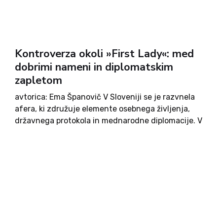
Kontroverza okoli »First Lady«: med
dobrimi nameni in diplomatskim
zapletom
avtorica: Ema Španovič V Sloveniji se je razvnela
afera, ki združuje elemente osebnega življenja,
državnega protokola in mednarodne diplomacije. V
središču pozornosti sta predsednik vlade Robert
Golob in njegova soproga Tina Gaber, ki jo mediji
pogosto imenujejo »First Lady« –...