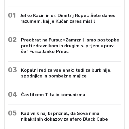
01
Jelko Kacin in dr. Dimitrij Rupel: Šele danes
razumem, kaj je Kučan zares mislil
02
Preobrat na Fursu: »Zamrznili smo postopke
proti zdravnikom in drugim s. p.-jem,« pravi
šef Fursa Janko Preac
03
Kopalni red za vse enak: tudi za burkinije,
spodnjice in bombažne majice
04
Častilcem Tita in komunizma
05
Kadivnik naj bi priznal, da Sova nima
nikakršnih dokazov za afero Black Cube