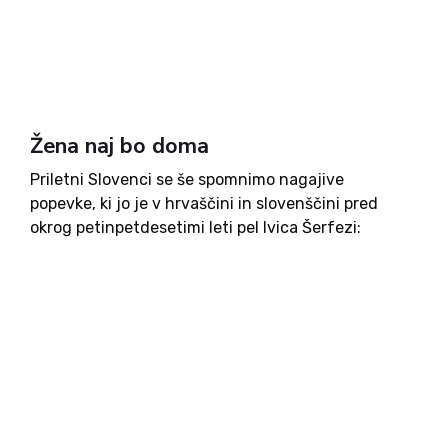
Žena naj bo doma
Priletni Slovenci se še spomnimo nagajive
popevke, ki jo je v hrvaščini in slovenščini pred
okrog petinpetdesetimi leti pel Ivica Šerfezi:
»Žena naj bo doma, čaka naj na moža …« Besedilo
je za današnja merila feministk, voknencev in
poknencev nesprejemljivo....