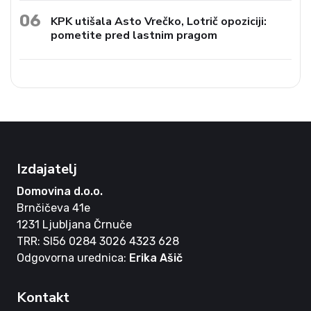
06
KPK utišala Asto Vrečko, Lotrič opoziciji:
pometite pred lastnim pragom
Izdajatelj
Domovina d.o.o.
Brnčičeva 41e
1231 Ljubljana Črnuče
TRR: SI56 0284 3026 4323 628
Odgovorna urednica:
Erika Ašič
Kontakt