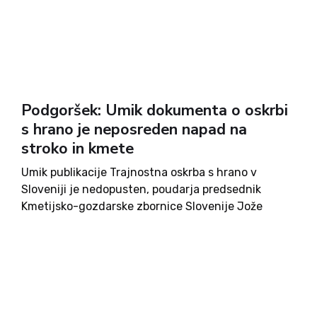
Podgoršek: Umik dokumenta o oskrbi
s hrano je neposreden napad na
stroko in kmete
Umik publikacije Trajnostna oskrba s hrano v
Sloveniji je nedopusten, poudarja predsednik
Kmetijsko-gozdarske zbornice Slovenije Jože
Podgoršek. Po njegovi oceni je umik dokumenta, ki
ugotavlja, da živinoreja ni glavni vir toplogrednih
plinov in da Slovenci ne pojemo preveč mesa,
nedopusten...