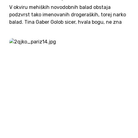
V okviru mehiških novodobnih balad obstaja
podzvrst tako imenovanih drogeraških, torej narko
balad. Tina Gaber Golob sicer, hvala bogu, ne zna
peti, objavlja pa na družbenih omrežjih fotografije
popolnoma v stilu narko kartelov oziroma
nekakšnih mafijskih nevest. Ena takih je...