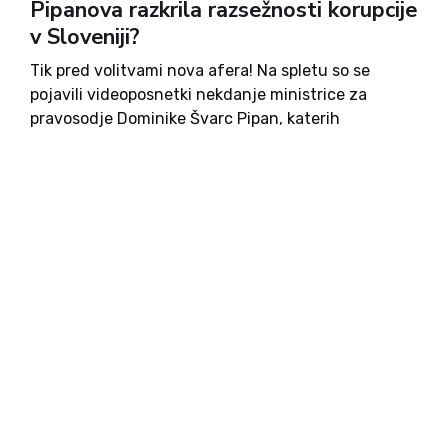
Pipanova razkrila razsežnosti korupcije
v Sloveniji?
Tik pred volitvami nova afera! Na spletu so se
pojavili videoposnetki nekdanje ministrice za
pravosodje Dominike Švarc Pipan, katerih
avtentičnost sicer še ni jasno potrjena. Če so
posnetki verodostojni, gre za afero neslutenih
razsežnosti, saj razgalja mafijsko delovanje
vladne garniture,...