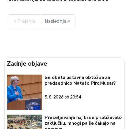
antistranko Levica, ki že drugi mandat, tokrat celo
v vlogi polnopravne članice koalicije, participira
na...
« Prejšnja
Naslednja »
Zadnje objave
Se obeta ustavna obtožba za
predsednico Natašo Pirc Musar?
5. 8. 2026 ob 20:54
Preseljevanje naj bi se približevalo
zaključku, mnogi pa še čakajo na