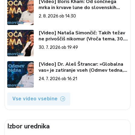
[Video] Boris Kham: Od sončnega
mrka in krvave lune do slovenskih
pečatov v vesolju (Vroča tema, 2. 8.
2. 8. 2026 ob 14:30
2026)
[Video] Nataša Simončič: Takih težav
ne privoščiš nikomur (Vroča tema, 30.
7. 2026)
30. 7. 2026 ob 19:49
[Video] Dr. Aleš Štrancar: »Globalna
vas« je zatiranje vseh (Odmev tedna,
24. 7. 2026)
24. 7. 2026 ob 16:21
Vse video vsebine
Izbor urednika