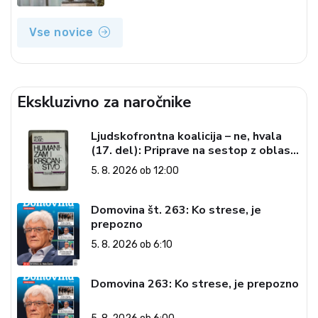
Vse novice
Ekskluzivno za naročnike
Ljudskofrontna koalicija – ne, hvala
(17. del): Priprave na sestop z oblasti
– dvorska opozicija 6: Gramsci na delu:
5. 8. 2026 ob 12:00
Revija 2000 in revolucionarna
izvotlitev krščanstva
Domovina št. 263: Ko strese, je
prepozno
5. 8. 2026 ob 6:10
Domovina 263: Ko strese, je prepozno