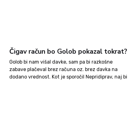
Čigav račun bo Golob pokazal tokrat?
Golob bi nam višal davke, sam pa bi razkošne
zabave plačeval brez računa oz. brez davka na
dodano vrednost. Kot je sporočil Nepridiprav, naj bi
praznovanje rojstnega dne Tine Gaber znašalo
12.000 evrov – Golob bi tako prihranil oz. bolje...