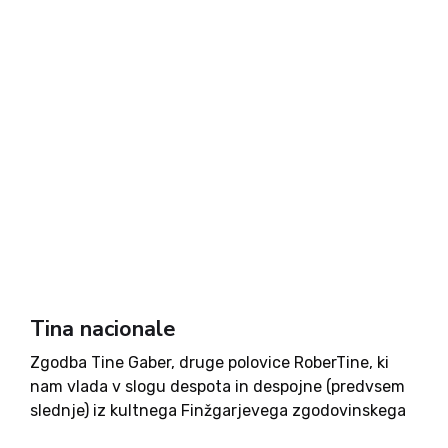
Tina nacionale
Zgodba Tine Gaber, druge polovice RoberTine, ki
nam vlada v slogu despota in despojne (predvsem
slednje) iz kultnega Finžgarjevega zgodovinskega
romana, je na neki način sodobna zgodba o