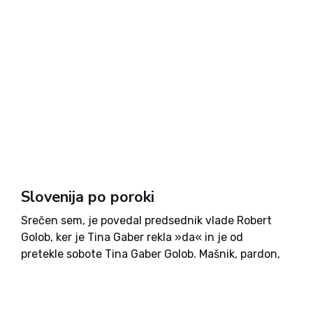
Slovenija po poroki
Srečen sem, je povedal predsednik vlade Robert
Golob, ker je Tina Gaber rekla »da« in je od
pretekle sobote Tina Gaber Golob. Mašnik, pardon,
matičar Zoran Janković je dodal, da je bila Tina
rojena za prvo damo Slovenije, vendar je...