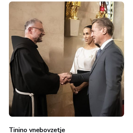
ameriškega konservativnega aktivista Charlieja
Kirka. Našo gostjo je krut atentat pretresel....
Tinino vnebovzetje