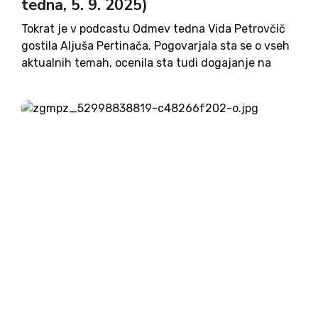
tedna, 5. 9. 2025)
Tokrat je v podcastu Odmev tedna Vida Petrovčič
gostila Aljuša Pertinača. Pogovarjala sta se o vseh
aktualnih temah, ocenila sta tudi dogajanje na
Blejskem strateškem forumu. »Do zdaj smo
večinoma imeli politiko, ki je razumela nacionalni
interes kot svoj strankarski...