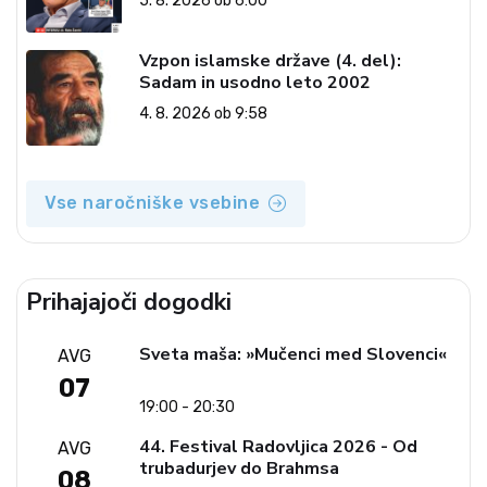
5. 8. 2026 ob 6:00
Vzpon islamske države (4. del):
Sadam in usodno leto 2002
4. 8. 2026 ob 9:58
Vse naročniške vsebine
Prihajajoči dogodki
Sveta maša: »Mučenci med Slovenci«
AVG
07
19:00 - 20:30
44. Festival Radovljica 2026 - Od
AVG
trubadurjev do Brahmsa
08