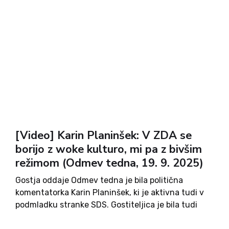
[Video] Karin Planinšek: V ZDA se
borijo z woke kulturo, mi pa z bivšim
režimom (Odmev tedna, 19. 9. 2025)
Gostja oddaje Odmev tedna je bila politična
komentatorka Karin Planinšek, ki je aktivna tudi v
podmladku stranke SDS. Gostiteljica je bila tudi
tokrat Vida Petrovčič. Še vedno odmeva umor