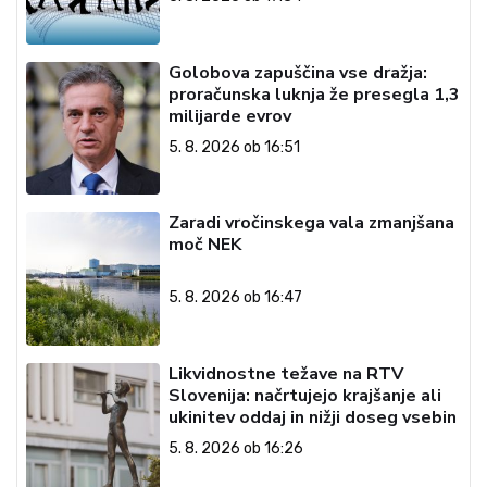
Golobova zapuščina vse dražja:
proračunska luknja že presegla 1,3
milijarde evrov
5. 8. 2026 ob 16:51
Zaradi vročinskega vala zmanjšana
moč NEK
5. 8. 2026 ob 16:47
Likvidnostne težave na RTV
Slovenija: načrtujejo krajšanje ali
ukinitev oddaj in nižji doseg vsebin
5. 8. 2026 ob 16:26