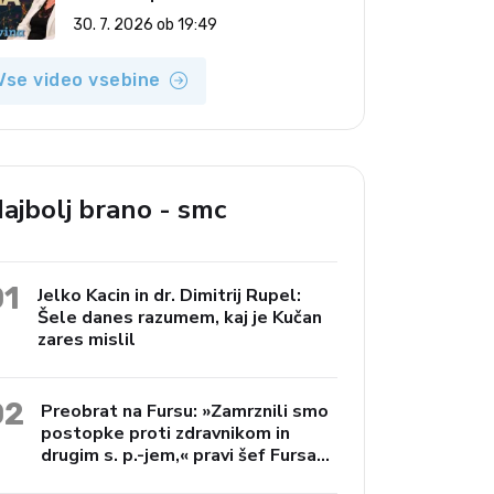
(Vroča tema, 30. 7. 2026)
30. 7. 2026 ob 19:49
Vse video vsebine
ajbolj brano - smc
01
Jelko Kacin in dr. Dimitrij Rupel:
Šele danes razumem, kaj je Kučan
zares mislil
02
Preobrat na Fursu: »Zamrznili smo
postopke proti zdravnikom in
drugim s. p.-jem,« pravi šef Fursa
Janko Preac