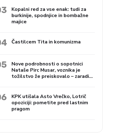
03
Kopalni red za vse enak: tudi za
burkinije, spodnjice in bombažne
majice
04
Častilcem Tita in komunizma
05
Nove podrobnosti o sopotnici
Nataše Pirc Musar, voznika je
tožilstvo že preiskovalo – zaradi
trgovine z drogami
06
KPK utišala Asto Vrečko, Lotrič
opoziciji: pometite pred lastnim
pragom