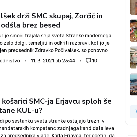
lšek drži SMC skupaj, Zorčič in
 odšla brez besed
ur je sinoči trajala seja sveta Stranke modernega
 zelo dolgi, temeljiti in odkriti razpravi, kot jo je
njen predsednik Zdravko Počivalšek, so ponovno
, da se znamo poenotiti o ključnih zadevah. Sklepa
edništvo
11. 3. 2021 ob 23:44
10
i soglasno,...
 košarici SMC-ja Erjavcu sploh še
tane KUL-u?
i po sestanku sveta stranke ostajajo trezni v
andatarskih kompetenc zadnjega kandidata leve
 za predsednika vlade, Karla Erjavca, ter obetih, da