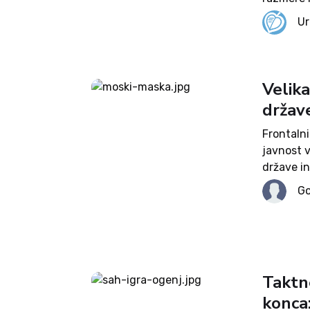
Po današ
Ur
skupino p
Velik
držav
Frontaln
javnost v
države in
Janševo v
Go
Forum 75)
Taktne
konca