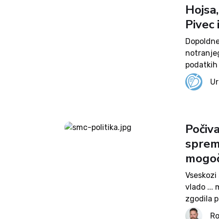
Hojsa
Pivec 
Dopoldne 
notranje
podatkih 
besedah 
Ur
državnega
Počiva
spreme
mogo
Vseskozi 
vlado ...
zgodila p
Počivalše
Ro