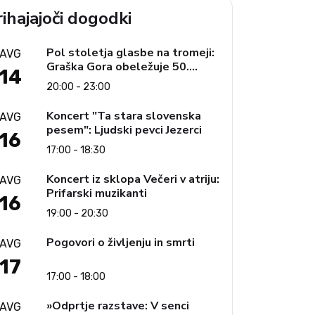
ihajajoči dogodki
Pol stoletja glasbe na tromeji:
AVG
Graška Gora obeležuje 50.
14
jubilejni festival narodno-
20:00 - 23:00
zabavne glasbe
Koncert "Ta stara slovenska
AVG
pesem": Ljudski pevci Jezerci
16
17:00 - 18:30
Koncert iz sklopa Večeri v atriju:
AVG
Prifarski muzikanti
16
19:00 - 20:30
Pogovori o življenju in smrti
AVG
17
17:00 - 18:00
»Odprtje razstave: V senci
AVG