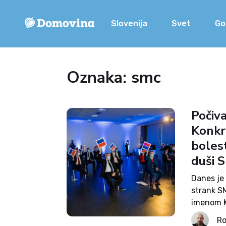
Slovenija
Svet
Go
Oznaka: smc
Počiv
Konkr
bolest
duši S
Danes je 
strank SM
imenom K
stranko,
Ro