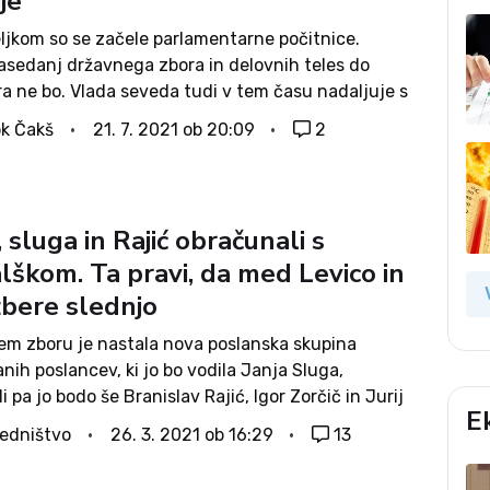
ije
ljkom so se začele parlamentarne počitnice.
asedanj državnega zbora in delovnih teles do
a ne bo. Vlada seveda tudi v tem času nadaljuje s
elom, saj Slovenija predseduje Svetu EU, obenem pa
k Čakš
21. 7. 2021 ob 20:09
2
zornost zahtevata tudi ponovno...
, sluga in Rajić obračunali s
lškom. Ta pravi, da med Levico in
zbere slednjo
em zboru je nastala nova poslanska skupina
ih poslancev, ki jo bo vodila Janja Sluga,
li pa jo bodo še Branislav Rajić, Igor Zorčič in Jurij
E
ič, Sluga in Rajić so na današnji novinarski
edništvo
26. 3. 2021 ob 16:29
13
ci obračunali s predsednikom...