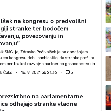
spodarski minister...
alšek na kongresu o predvolilni
egiji stranke ter bodočem
ževanju, povezovanju in
ovanju"
ik SMC-ja, Zdravko Počivalšek je na današnjem
em kongresu dobil pooblastilo, da stranko profilira
čnem centru kot razvojno partnerico gospodarstvu in
političnim akterjem. K temu bodo pristopili preko
k Čakš
16. 9. 2021 ob 21:36
5
nja, povezovanja in sodelovanja s podobno
mi političnimi silami, je...
brezskrbno na parlamentarne
nice odhajajo stranke vladne