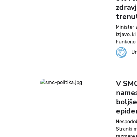
zdravj
trenu
Minister
izjavo, k
Funkcijo 
Janez Ja
Ur
medtem sp
V SMC 
namest
boljše
epide
Nespodob
Stranki 
razmere 