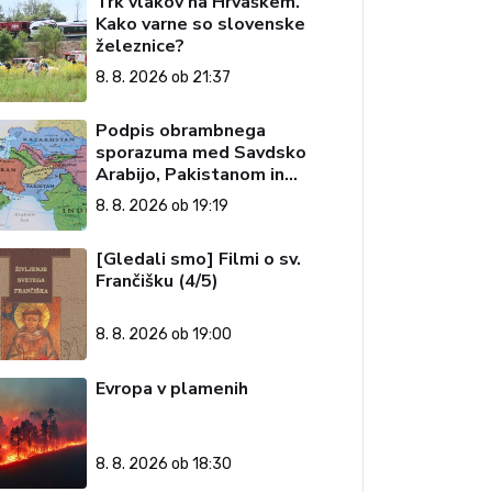
Trk vlakov na Hrvaškem.
Kako varne so slovenske
železnice?
8. 8. 2026 ob 21:37
Podpis obrambnega
sporazuma med Savdsko
Arabijo, Pakistanom in
Turčijo
8. 8. 2026 ob 19:19
[Gledali smo] Filmi o sv.
Frančišku (4/5)
8. 8. 2026 ob 19:00
Evropa v plamenih
8. 8. 2026 ob 18:30