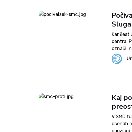
Počiva
Sluga
Kar šest 
centra. Po
označil 
dokazali
Ur
so sprejel
Kaj po
preos
V SMC tud
ocenah m
opozicije