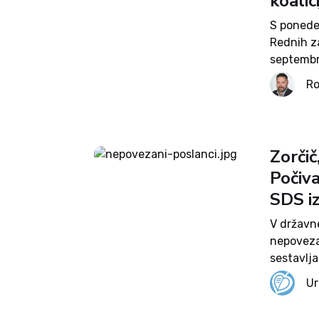
koalic
S ponede
Rednih z
septembr
svojim d
Ro
polno po
Zorčič
Počiva
SDS i
V državn
nepovezan
sestavlja
Lep. Zorč
Ur
konferen