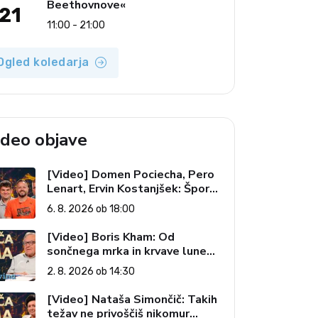
Beethovnove«
21
11:00 - 21:00
Ogled koledarja
ideo objave
[Video] Domen Pociecha, Pero
Lenart, Ervin Kostanjšek: Šport
specialcev (Vroča tema, 6. 8.
6. 8. 2026 ob 18:00
2026)
[Video] Boris Kham: Od
sončnega mrka in krvave lune
do slovenskih pečatov v vesolju
2. 8. 2026 ob 14:30
(Vroča tema, 2. 8. 2026)
[Video] Nataša Simončič: Takih
težav ne privoščiš nikomur