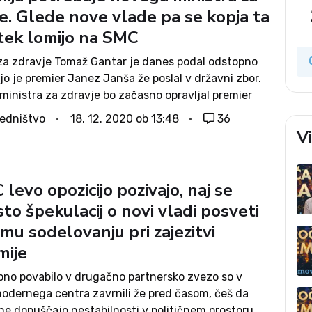
e. Glede nove vlade pa se kopja ta
tek lomijo na SMC
 za zdravje Tomaž Gantar je danes podal odstopno
i jo je premier Janez Janša že poslal v državni zbor.
ministra za zdravje bo začasno opravljal premier
nša. Gospodarski minister Zdravko Počivalšek je
edništvo
18. 12. 2020 ob 13:48
36
oročil, da poslanska...
V
levo opozicijo pozivajo, naj se
o špekulacij o novi vladi posveti
mu sodelovanju pri zajezitvi
mije
no povabilo v drugačno partnersko zvezo so v
modernega centra zavrnili že pred časom, češ da
ne dopuščajo nestabilnosti v političnem prostoru.