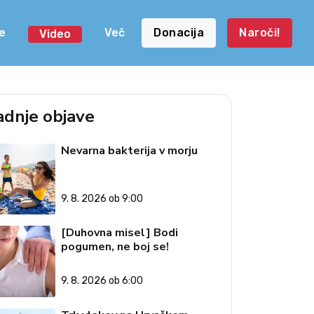
e
Več
Donacija
Naroči!
Video
adnje objave
Nevarna bakterija v morju
9. 8. 2026 ob 9:00
[Duhovna misel] Bodi
pogumen, ne boj se!
9. 8. 2026 ob 6:00