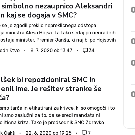
, simbolno nezaupnico Aleksandri
in kaj se dogaja v SMC?
se je zgodil preklic nepreklicnega odstopa
ga ministra Aleša Hojsa. Ta tako sedaj po neuradnih
ostaja minister. Premier Janša, ki naj bi po Hojsovih
izpred tedna dni njegov odstop sprejel, namreč
edništvo
8. 7. 2020 ob 13:47
34
 zbora do polnoči, ko bi...
lšek bi repozicioniral SMC in
nil ime. Je rešitev stranke še
ča?
smo tarča in etikatirani za krivce, ki so omogočili to
 mi smo zaslužni za to, da se sredi mandata ni
olitična kriza. Tako je predsednik SMC Zdravko
k ocenil situacijo v prvih 100 dneh desnosredinske
k Čakš
22. 6. 2020 ob 19:25
7