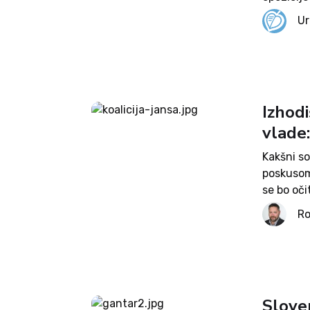
bi koalic
Ur
stabilno
Izhod
vlade:
Kakšni so
poskusom 
se bo oči
lahko nad
Ro
Slove