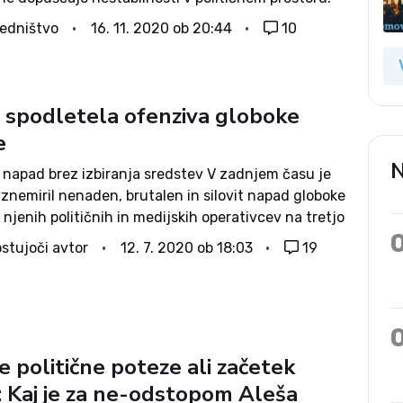
njem srečanju vodstva stranke s poslansko
edništvo
16. 11. 2020 ob 20:44
10
a iz SMC sporočajo, da je vseh osem...
a spodletela ofenziva globoke
e
N
i napad brez izbiranja sredstev V zadnjem času je
znemiril nenaden, brutalen in silovit napad globoke
 njenih političnih in medijskih operativcev na tretjo
lado. Začelo se je z akcijo intelektualcev (DNS,
stujoči avtor
12. 7. 2020 ob 18:03
19
, pospremljeno z medijskim...
 politične poteze ali začetek
: Kaj je za ne-odstopom Aleša