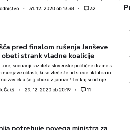
ija pod njegovim vodstvom vendarle delovala bolj
Pr
edništvo
31. 12. 2020 ob 13:38
32
 od Šarčeve na začetku mandata. A...
išča pred finalom rušenja Janševe
 obeti strank vladne koalicije
 torej scenariji razpleta slovenske politične drame s
menjave oblasti, ki se vleče že od srede oktobra in
tno zavlekla še globoko v januar? Ter kaj si od nje
ejajo stranke na oblasti in tiste,...
k Čakš
29. 12. 2020 ob 20:19
11
nija potrebuje novega ministra za