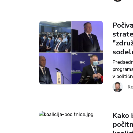
SMC in go
Počiv
strat
"zdru
sodel
Predsedn
programsk
v politi
lokalnim 
Ro
združeva
naravnani
Kako 
počit