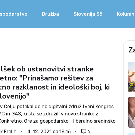
spodarstvo
Družba
Slovenija 35
Kolumn
Z
alšek ob ustanovitvi stranke
etno: "Prinašamo rešitev za
no razklanost in ideološki boj, ki
lovenijo"
v Celju potekal delno digitalni združitveni kongres
C in GAS, ki sta se združili v novo stranko z
onkretno. Gre za gospodarsko - liberalno sredinsko
 katere vodenje je prevzel dosedanji predsednik
k Frelih
4. 12. 2021 ob 18:16
6