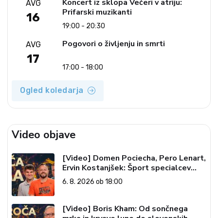
Koncert iz sklopa Večeri v atriju:
AVG
Prifarski muzikanti
16
19:00 - 20:30
Pogovori o življenju in smrti
AVG
17
17:00 - 18:00
Ogled koledarja
Video objave
[Video] Domen Pociecha, Pero Lenart,
Ervin Kostanjšek: Šport specialcev
(Vroča tema, 6. 8. 2026)
6. 8. 2026 ob 18:00
[Video] Boris Kham: Od sončnega