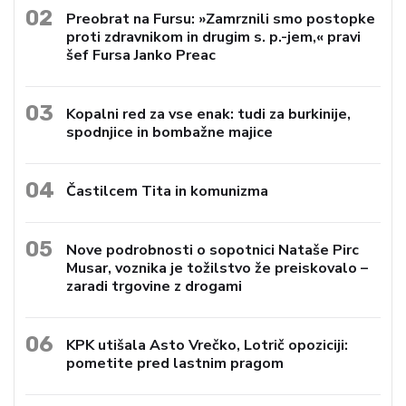
02
Preobrat na Fursu: »Zamrznili smo postopke
proti zdravnikom in drugim s. p.-jem,« pravi
šef Fursa Janko Preac
03
Kopalni red za vse enak: tudi za burkinije,
spodnjice in bombažne majice
04
Častilcem Tita in komunizma
05
Nove podrobnosti o sopotnici Nataše Pirc
Musar, voznika je tožilstvo že preiskovalo –
zaradi trgovine z drogami
06
KPK utišala Asto Vrečko, Lotrič opoziciji:
pometite pred lastnim pragom