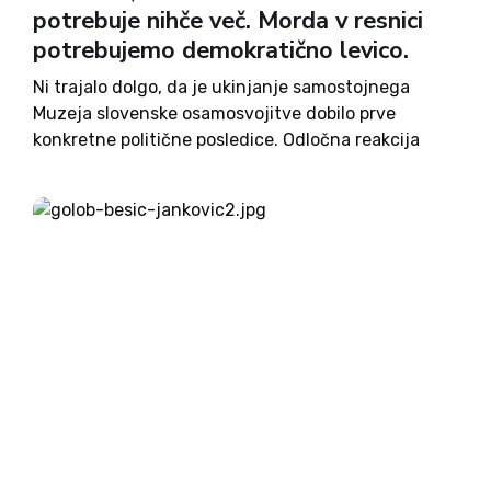
potrebuje nihče več. Morda v resnici
potrebujemo demokratično levico.
Ni trajalo dolgo, da je ukinjanje samostojnega
Muzeja slovenske osamosvojitve dobilo prve
konkretne politične posledice. Odločna reakcija
Nove Slovenije z zahtevo interpelacije kulturne
ministrice Aste Vrečko je bila za mnoge
presenetljiva. Tako za del levice, ki si je vedno
pridrževala...