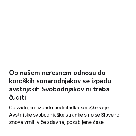
Ob našem neresnem odnosu do
koroških sonarodnjakov se izpadu
avstrijskih Svobodnjakov ni treba
čuditi
Ob zadnjem izpadu podmladka koroške veje
Avstrijske svobodnjaške stranke smo se Slovenci
znova vrnili v že zdavnaj pozabljene čase
kraljevanja Jörga Haiderja. In ker po vstopu