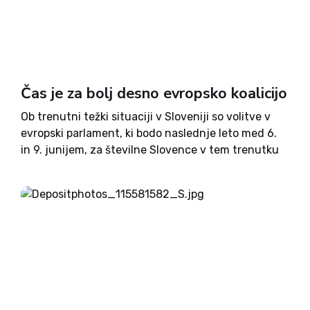
Čas je za bolj desno evropsko koalicijo
Ob trenutni težki situaciji v Sloveniji so volitve v
evropski parlament, ki bodo naslednje leto med 6.
in 9. junijem, za številne Slovence v tem trenutku
zadnja briga. Pravzaprav so velikokrat do sedaj
tudi bile; kampanja je bila predvidljiva, stranke...