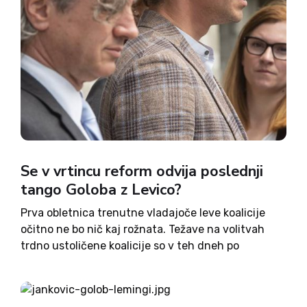
Se v vrtincu reform odvija poslednji
tango Goloba z Levico?
Prva obletnica trenutne vladajoče leve koalicije
očitno ne bo nič kaj rožnata. Težave na volitvah
trdno ustoličene koalicije so v teh dneh po
premierjevem nastopu v oddaji Preverjeno očitno
tako velike, da jih niso zmogli spregledati niti vladi
naklonjeni mediji....