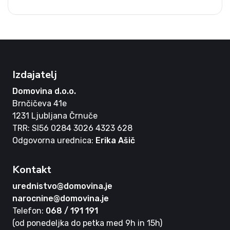
Izdajatelj
Domovina d.o.o.
Brnčičeva 41e
1231 Ljubljana Črnuče
TRR: SI56 0284 3026 4323 628
Odgovorna urednica:
Erika Ašič
Kontakt
urednistvo@domovina.je
narocnine@domovina.je
Telefon:
068 / 191 191
(od ponedeljka do petka med 9h in 15h)