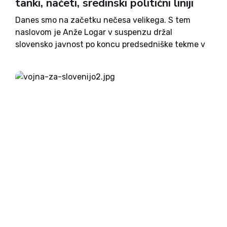
tanki, načeti, sredinski politični liniji
Danes smo na začetku nečesa velikega. S tem
naslovom je Anže Logar v suspenzu držal
slovensko javnost po koncu predsedniške tekme v
drugem krogu predsedniških volitev, ko je v
dvoboju s favorizirano Natašo Pirc Musar presegel
vsa pričakovanja. Od usodnega...