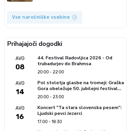
Vse naročniške vsebine
Prihajajoči dogodki
44. Festival Radovljica 2026 - Od
AVG
trubadurjev do Brahmsa
08
20:00 - 22:00
Pol stoletja glasbe na tromeji: Graška
AVG
Gora obeležuje 50. jubilejni festival
14
narodno-zabavne glasbe
20:00 - 23:00
Koncert "Ta stara slovenska pesem":
AVG
Ljudski pevci Jezerci
16
17:00 - 18:30