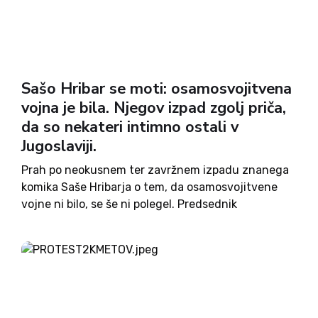
Sašo Hribar se moti: osamosvojitvena
vojna je bila. Njegov izpad zgolj priča,
da so nekateri intimno ostali v
Jugoslaviji.
Prah po neokusnem ter zavržnem izpadu znanega
komika Saše Hribarja o tem, da osamosvojitvene
vojne ni bilo, se še ni polegel. Predsednik
osamosvojitvene vlade Lojze Peterle je omenil, da
naj bi po nekaterih informacijah Hribar v času
vojne dezertiral, Hribar...