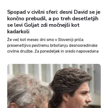
Spopad v civilni sferi: desni David se je
končno prebudil, a po treh desetletjih
se levi Goljat zdi močnejši kot
kadarkoli
Že več kot mesec dni smo v Sloveniji priča
presenetljivo pestremu brbotanju desnosredinske
civilne družbe. Za ponedeljek in sredo napovedana
protesta iniciative Aleša Primca ter protest
Združenja vrednot slovenske osamosvojitve in
SDS nadaljujeta tradicijo predhodnih Primčevih
protestov, kmečke protestne povorke...