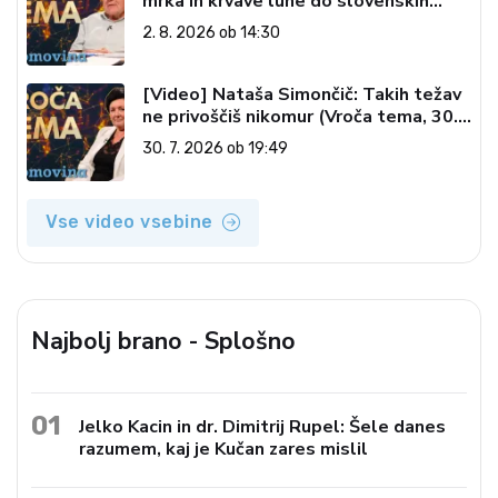
mrka in krvave lune do slovenskih
pečatov v vesolju (Vroča tema, 2. 8.
2. 8. 2026 ob 14:30
2026)
[Video] Nataša Simončič: Takih težav
ne privoščiš nikomur (Vroča tema, 30.
7. 2026)
30. 7. 2026 ob 19:49
Vse video vsebine
Najbolj brano - Splošno
01
Jelko Kacin in dr. Dimitrij Rupel: Šele danes
razumem, kaj je Kučan zares mislil