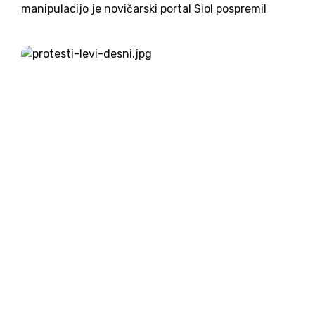
manipulacijo je novičarski portal Siol pospremil
veliki slovenski protest kmetov. Slovenski mediji, ki
so se zbali, da bi protest podobno zamajal vlado
Roberta Goloba, kot so...