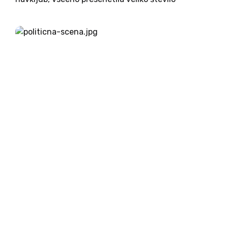
opazovalcev političnega dogajanja, ki so opozorili
na precejšnje neskladje med premoženjskim
statusom nove predsednice ter masovno podporo,
ki jo je prejela s...