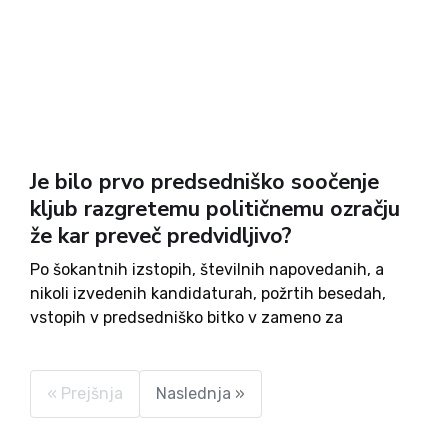
Je bilo prvo predsedniško soočenje
kljub razgretemu političnemu ozračju
že kar preveč predvidljivo?
Po šokantnih izstopih, številnih napovedanih, a
nikoli izvedenih kandidaturah, požrtih besedah,
vstopih v predsedniško bitko v zameno za
dragocen soj medijskih žarometov ter strateških
preokretih v zadnji minuti se je letošnja kampanja
s prvim soočenjem vseh kandidatov vendarle
« Prejšnja
Naslednja »
začela. In...