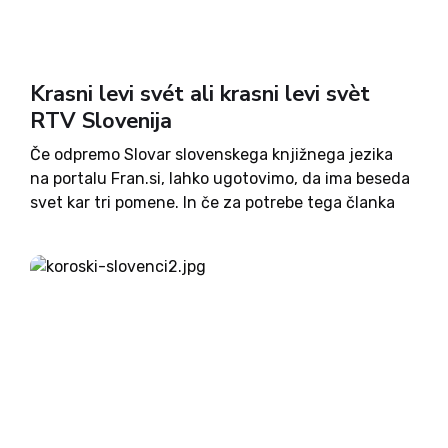
Krasni levi svét ali krasni levi svèt
RTV Slovenija
Če odpremo Slovar slovenskega knjižnega jezika
na portalu Fran.si, lahko ugotovimo, da ima beseda
svet kar tri pomene. In če za potrebe tega članka
izpustimo tisto tretjo različico, ki ima veliko
opraviti z danes že na žalost pozabljeno
eshatološko-presežno govorico,...