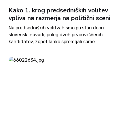
Kako 1. krog predsedniških volitev
vpliva na razmerja na politični sceni
Na predsedniških volitvah smo po stari dobri
slovenski navadi, poleg dveh prvouvrščenih
kandidatov, zopet lahko spremljali same
zmagovalce in nobenega poraženca, slovenska
politična elita pa očitno personalno predsedniško
bitko še vedno zamenjuje za nadaljevanje pravkar
končane parlamentarne bitke. Kako torej...