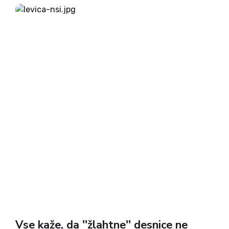
Slovenije v Evropsko unijo pozitivnih novic o
sožitju slovenske manjšine z nemško govorečimi
Korošci...
Vse kaže, da ''žlahtne'' desnice ne