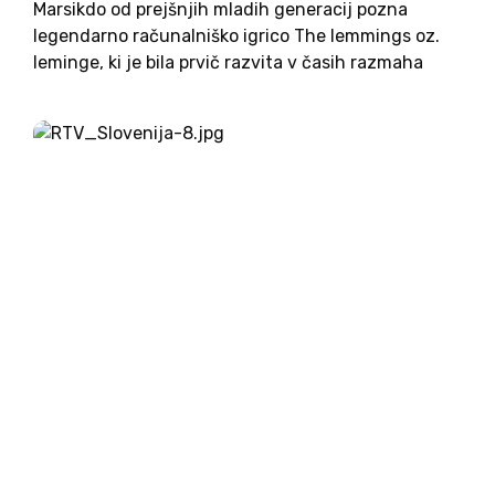
Marsikdo od prejšnjih mladih generacij pozna
legendarno računalniško igrico The lemmings oz.
leminge, ki je bila prvič razvita v časih razmaha
osebnega računalništva konec osemdesetih in v
začetku devetdesetih let, najprej za računalnik
Amiga, ki smo ga takrat Slovenci še...