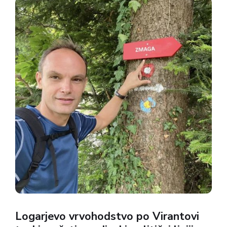
ob Bohkovem kotu s slikama Srca Jezusovega ter
Srca Marijinega, delo Slovencev na...
Logarjevo vrvohodstvo po Virantovi