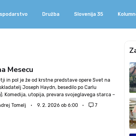
spodarstvo
Družba
Slovenija 35
Kolumn
Z
na Mesecu
tji in pol je že od krstne predstave opere Svet na
skladatelj Joseph Haydn, besedilo po Carlu
). Komedija, utopija, prevara svojeglavega starca –
ega lahko pričakujemo od v Benetkah rojenega
drej Tomelj
9. 2. 2026 ob 6:00
7
afa? V ljubljanski Operi so prikupno...