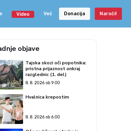
e
Več
Donacija
Naroči!
Video
adnje objave
Tajska skozi oči popotnika:
pristna prijaznost onkraj
razglednic (1. del)
8. 8. 2026 ob 9:00
Hvalnica krepostim
8. 8. 2026 ob 6:00