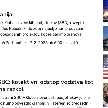
anija
k Kluba slovenskih podjetnikov (SBC), razvpiti
k Joc Pečečnik, do zdaj najbolj znan predvsem
edokončanih projektov, kot je denimo prenova
ga bežigrajskega nogometnega stadiona, je dvignil
juš Pertinač
7. 2. 2026 ob 6:00
0
ahu, ko je objavil javno pismo, v katerem je zapisal:
..
SBC: kolektivni odstop vodstva kot
na razkol
i strani SBC – Kluba slovenskih podjetnikov je bilo
no nujno obvestilo članom, v katerem so predsednik