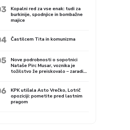
03
Kopalni red za vse enak: tudi za
burkinije, spodnjice in bombažne
majice
04
Častilcem Tita in komunizma
05
Nove podrobnosti o sopotnici
Nataše Pirc Musar, voznika je
tožilstvo že preiskovalo – zaradi
trgovine z drogami
06
KPK utišala Asto Vrečko, Lotrič
opoziciji: pometite pred lastnim
pragom