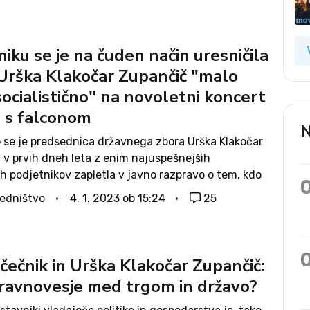
 Skoraj nihče, še posebej...
iku se je na čuden način uresničila
: Urška Klakočar Zupančič "malo
ocialistično" na novoletni koncert
a s falconom
N
 se je predsednica državnega zbora Urška Klakočar
 v prvih dneh leta z enim najuspešnejših
h podjetnikov zapletla v javno razpravo o tem, kdo
 preveč kapitalistično, pa njeno ravnanje nič kaj ne
edništvo
4. 1. 2023 ob 15:24
25
cial(istič)nega duha: pot na...
čečnik in Urška Klakočar Zupančič:
e ravnovesje med trgom in državo?