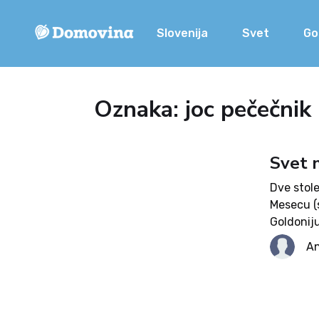
Slovenija
Svet
Go
Oznaka: joc pečečnik
Svet 
Dve stole
Mesecu (
Goldoniju
kaj drug
An
komediogr