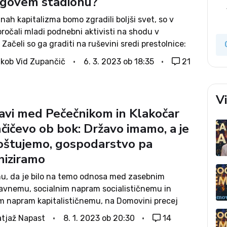
egovem stadionu?
nah kapitalizma bomo zgradili boljši svet, so v
ročali mladi podnebni aktivisti na shodu v
. Začeli so ga graditi na ruševini sredi prestolnice:
em stadionu, ki zaradi spora z bližnjimi stanovalci
kob Vid Zupančič
6. 3. 2023 ob 18:35
21
ednje parcele ter še nekaterih...
V
avi med Pečečnikom in Klakočar
čičevo ob bok: Državo imamo, a je
oštujemo, gospodarstvo pa
iziramo
mu, da je bilo na temo odnosa med zasebnim
avnemu, socialnim napram socialističnemu in
im napram kapitalističnemu, na Domovini precej
ga (nazadnje članek Janija Lovšina), ostaja
tjaž Napast
8. 1. 2023 ob 20:30
14
 da se premalo poudarja bistvo slovenskega