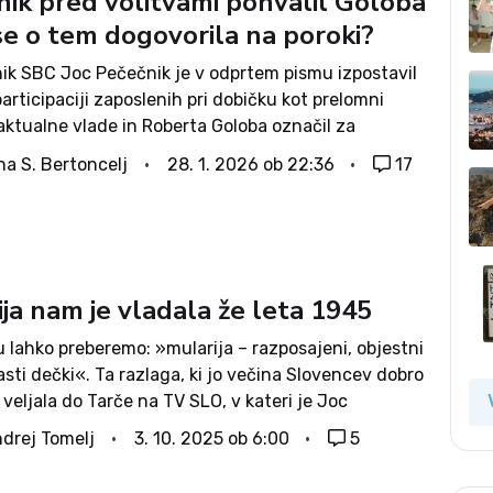
nik pred volitvami pohvalil Goloba
se o tem dogovorila na poroki?
ik SBC Joc Pečečnik je v odprtem pismu izpostavil
articipaciji zaposlenih pri dobičku kot prelomni
aktualne vlade in Roberta Goloba označil za
ka vlade, ki je na tem področju po dveh desetletjih
na S. Bertoncelj
28. 1. 2026 ob 22:36
17
nčno naredil korak naprej....
ja nam je vladala že leta 1945
u lahko preberemo: »mularija – razposajeni, objestni
lasti dečki«. Ta razlaga, ki jo večina Slovencev dobro
 veljala do Tarče na TV SLO, v kateri je Joc
 pomen besede razširil od razposajenih dečkov na
drej Tomelj
3. 10. 2025 ob 6:00
5
..