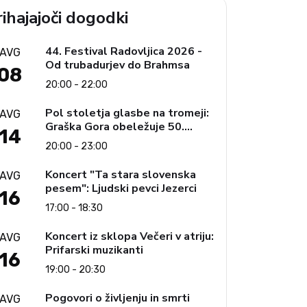
ihajajoči dogodki
44. Festival Radovljica 2026 -
AVG
Od trubadurjev do Brahmsa
08
20:00 - 22:00
Pol stoletja glasbe na tromeji:
AVG
Graška Gora obeležuje 50.
14
jubilejni festival narodno-
20:00 - 23:00
zabavne glasbe
Koncert "Ta stara slovenska
AVG
pesem": Ljudski pevci Jezerci
16
17:00 - 18:30
Koncert iz sklopa Večeri v atriju:
AVG
Prifarski muzikanti
16
19:00 - 20:30
Pogovori o življenju in smrti
AVG