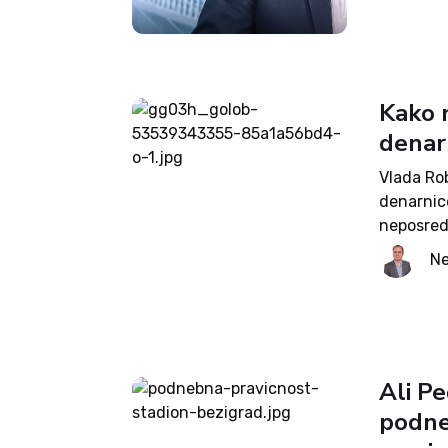
Kako 
denar
Vlada Rob
denarnice
neposred
o dohodni
Ne
2022. Z n
Ali P
podneb