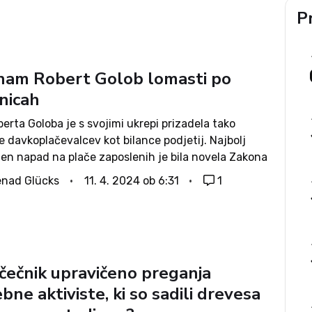
Pr
nam Robert Golob lomasti po
nicah
erta Goloba je s svojimi ukrepi prizadela tako
 davkoplačevalcev kot bilance podjetij. Najbolj
en napad na plače zaposlenih je bila novela Zakona
ni, ki jo je vladajoča koalicija sprejela konec leta
nad Glücks
11. 4. 2024 ob 6:31
1
jo je odpravila ureditev...
ečečnik upravičeno preganja
ne aktiviste, ki so sadili drevesa