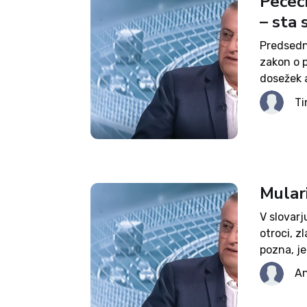
Pečeč
– sta 
Predsedn
zakon o p
dosežek 
predsedni
Ti
obljub ko
Mulari
V slovarj
otroci, z
pozna, je
Pečečnik
An
politike –.