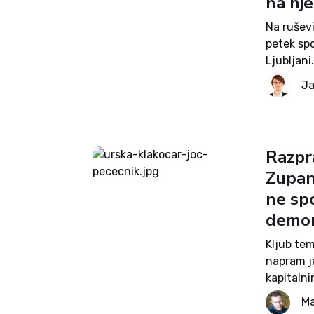
na nj
Na ruševi
petek spo
Ljubljani
Plečnikov
Ja
glede sos
Razpr
Zupan
ne sp
demon
Kljub te
napram j
kapitaln
zapisane
Ma
dejstvo,