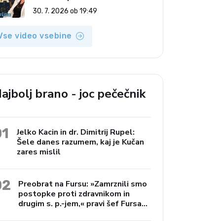
(Vroča tema, 30. 7. 2026)
30. 7. 2026 ob 19:49
Vse video vsebine
ajbolj brano - joc pečečnik
01
Jelko Kacin in dr. Dimitrij Rupel:
Šele danes razumem, kaj je Kučan
zares mislil
02
Preobrat na Fursu: »Zamrznili smo
postopke proti zdravnikom in
drugim s. p.-jem,« pravi šef Fursa
Janko Preac