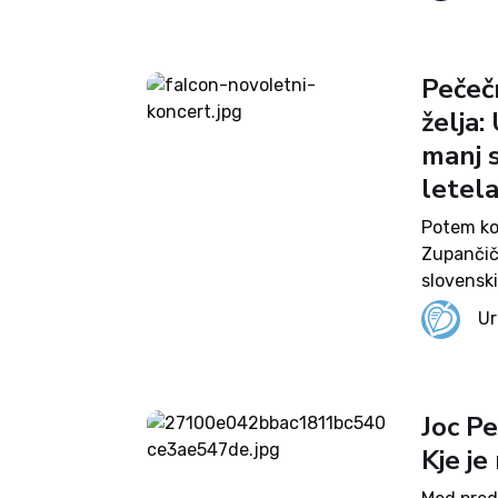
problema.
Pečečn
želja
manj s
letel
Potem ko
Zupančič
slovenski
razmišlja
Ur
odraža so
Joc Pe
Kje j