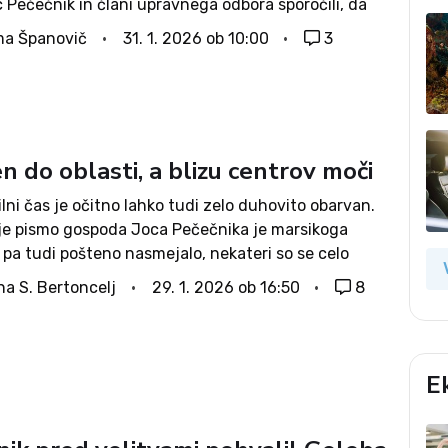
 Pečečnik in člani upravnega odbora sporočili, da
šnjim dnem odstopili s svojih funkcij. Gre za eno
a Španovič
31. 1. 2026 ob 10:00
3
ih kriz...
en do oblasti, a blizu centrov moči
lni čas je očitno lahko tudi zelo duhovito obarvan.
je pismo gospoda Joca Pečečnika je marsikoga
 pa tudi pošteno nasmejalo, nekateri so se celo
i, ali je pisanje morda prvoaprilska šala,« so zapisali
na S. Bertoncelj
29. 1. 2026 ob 16:50
8
rski zbornici Slovenije (GZS) in...
E