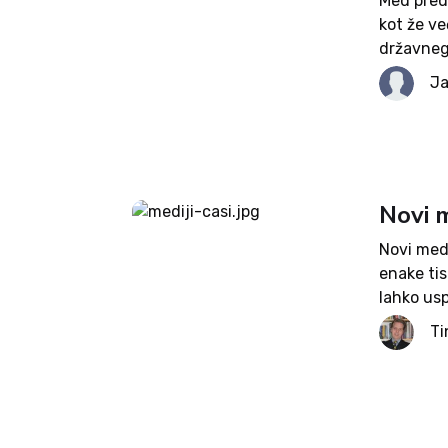
Med preds
kot že ve
državneg
Siol deja
Ja
začeli raz
Novi m
Novi medi
enake tis
lahko usp
kot ničko
Ti
medijski..