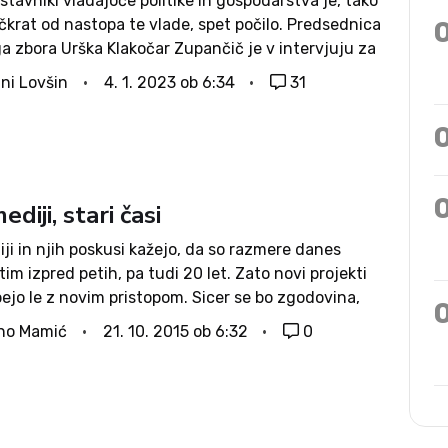
tavniki vladajoče politike in gospodarstva je, tako
čkrat od nastopa te vlade, spet počilo. Predsednica
a zbora Urška Klakočar Zupančič je v intervjuju za
la, da upa, “da bodo Joc Pečečnik in njemu podobni
ni Lovšin
4. 1. 2023 ob 6:34
31
mišljati...
ediji, stari časi
ji in njih poskusi kažejo, da so razmere danes
tim izpred petih, pa tudi 20 let. Zato novi projekti
ejo le z novim pristopom. Sicer se bo zgodovina,
likokrat doslej, ponovila. Največji premik je obetal
no Mamić
21. 10. 2015 ob 6:32
0
.