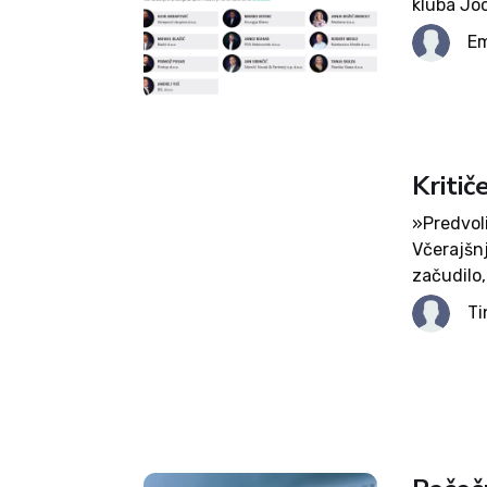
kluba Joc
so z dana
Em
najresnejš
Kritič
»Predvoli
Včerajšn
začudilo,
spraševal
Ti
v Gospoda