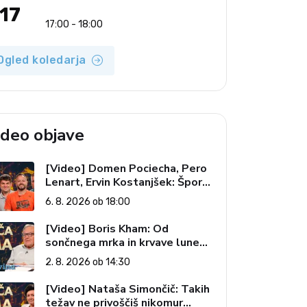
17
17:00 - 18:00
Ogled koledarja
ideo objave
[Video] Domen Pociecha, Pero
Lenart, Ervin Kostanjšek: Šport
specialcev (Vroča tema, 6. 8.
6. 8. 2026 ob 18:00
2026)
[Video] Boris Kham: Od
sončnega mrka in krvave lune
do slovenskih pečatov v vesolju
2. 8. 2026 ob 14:30
(Vroča tema, 2. 8. 2026)
[Video] Nataša Simončič: Takih
težav ne privoščiš nikomur