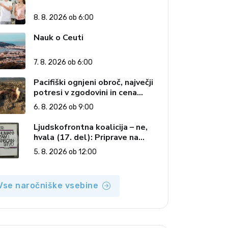
8. 8. 2026 ob 6:00
Nauk o Ceuti
7. 8. 2026 ob 6:00
Pacifiški ognjeni obroč, največji
potresi v zgodovini in cena
pozabe
6. 8. 2026 ob 9:00
Ljudskofrontna koalicija – ne,
hvala (17. del): Priprave na
sestop z oblasti – dvorska
5. 8. 2026 ob 12:00
opozicija 6: Gramsci na delu:
Revija 2000 in revolucionarna
izvotlitev krščanstva
Vse naročniške vsebine