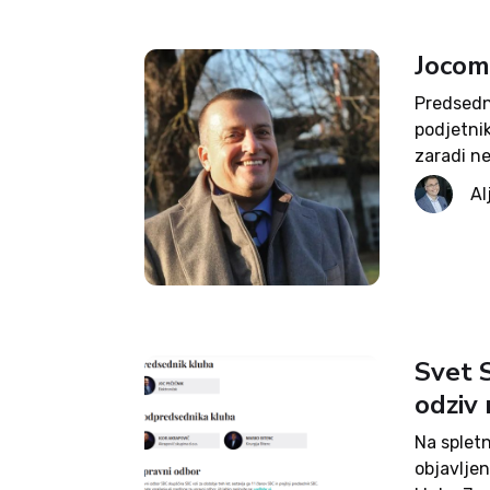
Jocom
Predsedni
podjetni
zaradi n
propadle
Al
nemalo pr
»Golob in.
Svet 
odziv 
Na spletn
objavlje