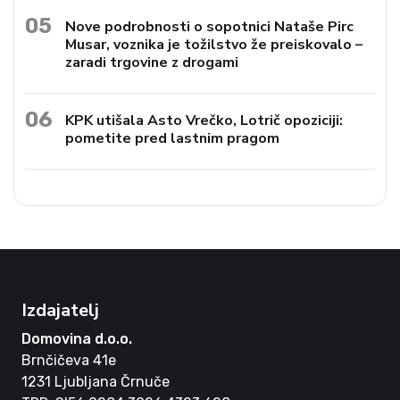
05
Nove podrobnosti o sopotnici Nataše Pirc
Musar, voznika je tožilstvo že preiskovalo –
zaradi trgovine z drogami
06
KPK utišala Asto Vrečko, Lotrič opoziciji:
pometite pred lastnim pragom
Izdajatelj
Domovina d.o.o.
Brnčičeva 41e
1231 Ljubljana Črnuče