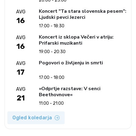
20:00 - 23:00
Koncert "Ta stara slovenska pesem":
AVG
Ljudski pevci Jezerci
16
17:00 - 18:30
Koncert iz sklopa Večeri v atriju:
AVG
Prifarski muzikanti
16
19:00 - 20:30
Pogovori o življenju in smrti
AVG
17
17:00 - 18:00
»Odprtje razstave: V senci
AVG
Beethovnove«
21
11:00 - 21:00
Ogled koledarja