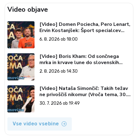
Video objave
[Video] Domen Pociecha, Pero Lenart,
Ervin Kostanjšek: Šport specialcev
(Vroča tema, 6. 8. 2026)
6. 8. 2026 ob 18:00
[Video] Boris Kham: Od sončnega
mrka in krvave lune do slovenskih
pečatov v vesolju (Vroča tema, 2. 8.
2. 8. 2026 ob 14:30
2026)
[Video] Nataša Simončič: Takih težav
ne privoščiš nikomur (Vroča tema, 30.
7. 2026)
30. 7. 2026 ob 19:49
Vse video vsebine