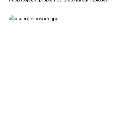
pregled nekaterih njenih zgrešenih projektov.
Sedaj bomo v več ločenih prispevkih analizrali
vsakega posebej. Začenjamo z razvpitim odpisom
dolgov. Zagotovo se spomnite...