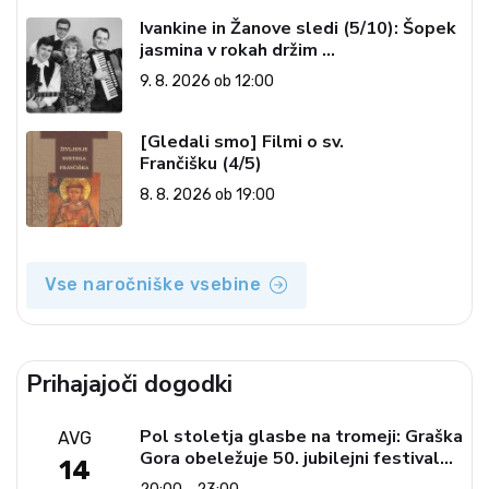
Ivankine in Žanove sledi (5/10): Šopek
jasmina v rokah držim …
9. 8. 2026 ob 12:00
[Gledali smo] Filmi o sv.
Frančišku (4/5)
8. 8. 2026 ob 19:00
Vse naročniške vsebine
Prihajajoči dogodki
Pol stoletja glasbe na tromeji: Graška
AVG
Gora obeležuje 50. jubilejni festival
14
narodno-zabavne glasbe