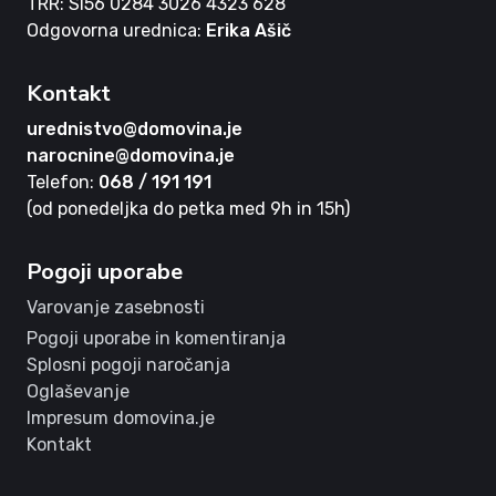
TRR: SI56 0284 3026 4323 628
Odgovorna urednica:
Erika Ašič
Kontakt
urednistvo@domovina.je
narocnine@domovina.je
Telefon:
068 / 191 191
(od ponedeljka do petka med 9h in 15h)
Pogoji uporabe
Varovanje zasebnosti
Pogoji uporabe in komentiranja
Splosni pogoji naročanja
Oglaševanje
Impresum domovina.je
Kontakt