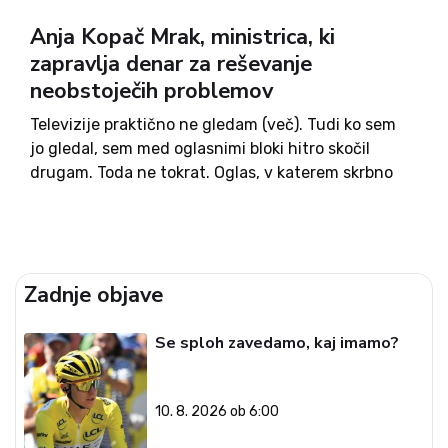
Anja Kopač Mrak, ministrica, ki
zapravlja denar za reševanje
neobstoječih problemov
Televizije praktično ne gledam (več). Tudi ko sem
jo gledal, sem med oglasnimi bloki hitro skočil
drugam. Toda ne tokrat. Oglas, v katerem skrbno
negovan moški drgne umazano posodo ter čisti
straniščno školjko je, priznam, pritegnil mojo
pozornost. Če ne...
Zadnje objave
Se sploh zavedamo, kaj imamo?
10. 8. 2026 ob 6:00