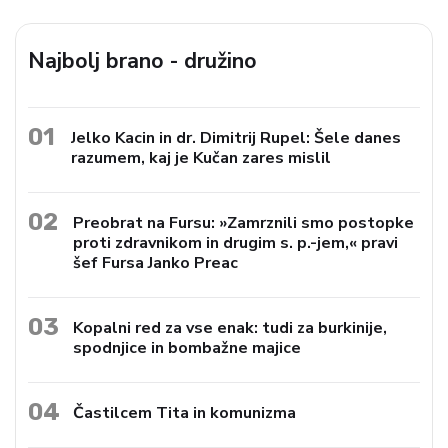
Najbolj brano - družino
01
Jelko Kacin in dr. Dimitrij Rupel: Šele danes
razumem, kaj je Kučan zares mislil
02
Preobrat na Fursu: »Zamrznili smo postopke
proti zdravnikom in drugim s. p.-jem,« pravi
šef Fursa Janko Preac
03
Kopalni red za vse enak: tudi za burkinije,
spodnjice in bombažne majice
04
Častilcem Tita in komunizma