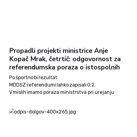
Propadli projekti ministrice Anje
Kopač Mrak, četrtič: odgovornost za
referendumska poraza o istospolnih
Po športno bi rezultat
MDDSZ:referendumi lahko zapisali 0:2.
V mislih imamo poraza ministrstva pri urejanju
pravic istospolnim parom: leta 2012
o družinskem zakoniku in referendum leta 2015
o noveli zakona ZZZDR. V vsebino posameznega
referenduma se ne bomo spuščali, ampak ...