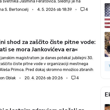
 svetnika Jasmina Feratovića. Slednji je na
volitvah že kandidiral in prejel okoli 1,6 odstotka
na S. Bertoncelj
4. 5. 2026 ob 18:39
4
oran Janković, ki je bil prvič izvoljen pred...
jni shod za zaščito čiste pitne vode:
ati se mora Jankovićeva era«
ljanskim magistratom je danes potekal jubilejni 30.
zaščito čiste pitne vode v organizaciji mestnega
 Aleša Primca. Pred dokaj skromno množico zbranih
njega spregovorili napadeni lastnik zemljišča na
on Oblak
20. 4. 2026 ob 20:26
4
ala C0 Uroš Jernejc ter mestni...
E