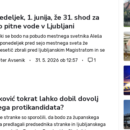
deljek, 1. junija, že 31. shod za
o pitne vode v Ljubljani
iki se bodo na pobudo mestnega svetnika Aleša
 ponedeljek pred sejo mestnega sveta že
esetič zbrali pred ljubljanskim Magistratom in se
za ohranitev pitne vode oziroma za njeno zaščito
ter Avsenik
31. 5. 2026 ob 12:57
1
kovićevo zastrupitvijo«. Na shodu, ki se bo...
ković tokrat lahko dobil dovolj
ga protikandidata?
ke stranke so sporočili, da bodo za županskega
 predlagali predsednika stranke in ljubljanskega