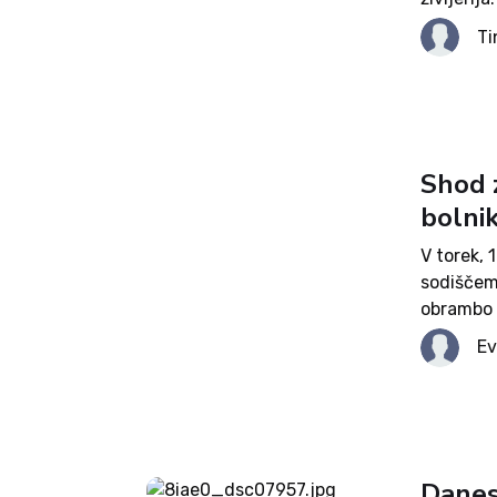
neveljave
Ti
organizaci
Shod 
bolnik
V torek, 
sodiščem 
obrambo 
upokojenc
Ev
cenijo de
da...
Danes