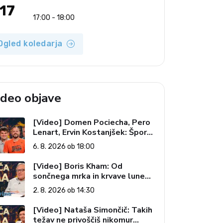
17
17:00 - 18:00
Ogled koledarja
ideo objave
[Video] Domen Pociecha, Pero
Lenart, Ervin Kostanjšek: Šport
specialcev (Vroča tema, 6. 8.
6. 8. 2026 ob 18:00
2026)
[Video] Boris Kham: Od
sončnega mrka in krvave lune
do slovenskih pečatov v vesolju
2. 8. 2026 ob 14:30
(Vroča tema, 2. 8. 2026)
[Video] Nataša Simončič: Takih
težav ne privoščiš nikomur