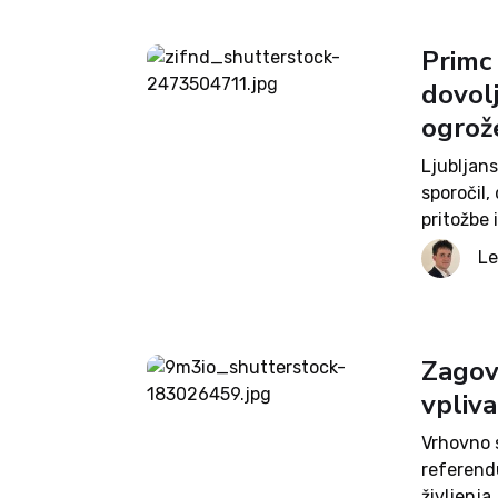
Primc
dovolj
ogrože
Ljubljans
sporočil,
pritožbe
dovoljenj
Le
kanala C0
Zagovo
vpliv
Vrhovno s
referend
življenja