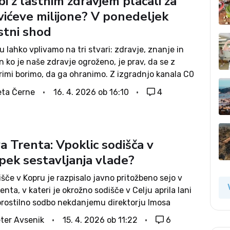
bi z lastnim zdravjem plačali za
vićeve milijone? V ponedeljek
stni shod
ju lahko vplivamo na tri stvari: zdravje, znanje in
n ko je naše zdravje ogroženo, je prav, da se z
rimi borimo, da ga ohranimo. Z izgradnjo kanala C0
avje vseh nas Ljubljančanov in naših...
ta Černe
16. 4. 2026 ob 16:10
4
a Trenta: Vpoklic sodišča v
pek sestavljanja vlade?
išče v Kopru je razpisalo javno pritožbeno sejo v
enta, v kateri je okrožno sodišče v Celju aprila lani
oprostilno sodbo nekdanjemu direktorju Imosa
astelicu, predsedniku SDS Janezu Janši in
ter Avsenik
15. 4. 2026 ob 11:22
6
mu direktorju Eurogradenj Klemnu Gantarju.