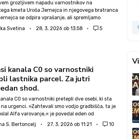
vem grozljivem napadu varnostnikov na
skega kmeta Uroša Jernejca in njegovega bratranca
ernejca se odpira vprašanje, ali spremljamo
 razgradnjo pravne države oziroma ali nam lahko
ka Svetina
28. 3. 2026 ob 13:58
5
abljeno državo«, kot se je pred dnevi izrazil prvak
 Janez...
V
si kanala C0 so varnostniki
li lastnika parcel. Za jutri
edan shod.
kanala C0 so varnostniki pretepli dve osebi, ki sta
na urgenci. »Zahtevali smo vodjo gradbišča, ta je
slal Alfa varovanje,« je povedal eden od
h. Zatrdil je, da je policija namenoma prišla deset
na S. Bertoncelj
27. 3. 2026 ob 11:21
10
neje....