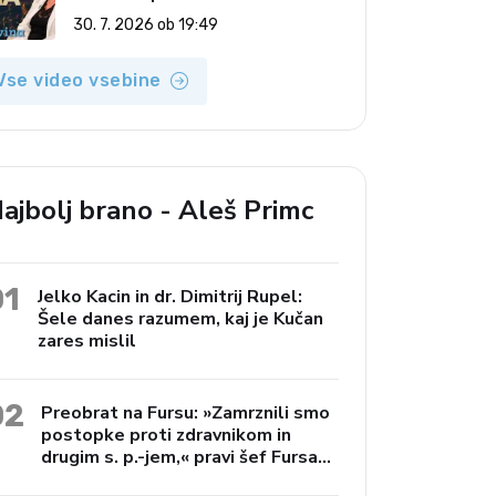
(Vroča tema, 30. 7. 2026)
30. 7. 2026 ob 19:49
Vse video vsebine
ajbolj brano - Aleš Primc
01
Jelko Kacin in dr. Dimitrij Rupel:
Šele danes razumem, kaj je Kučan
zares mislil
02
Preobrat na Fursu: »Zamrznili smo
postopke proti zdravnikom in
drugim s. p.-jem,« pravi šef Fursa
Janko Preac