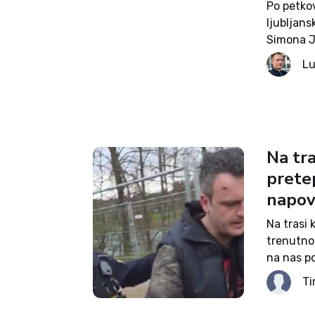
Po petko
ljubljan
Simona J
dokončno
Lu
uspe »ugr
opozicije
Na tra
pretep
napov
Na trasi 
trenutno 
na nas po
pretepeni
Ti
minut kas