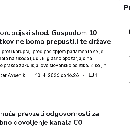
Pr
korupcijski shod: Gospodom 10
tkov ne bomo prepustili te države
proti korupciji pred poslopjem parlamenta se je
alo na tisoče ljudi, ki glasno opozarjajo na
e prakse zakulisja leve slovenske politike, ki so jih
li posnetki, ki so pred volitvami zaokrožili na spletu
ter Avsenik
10. 4. 2026 ob 16:26
1
sti. Na...
 noče prevzeti odgovornosti za
bno dovoljenje kanala C0