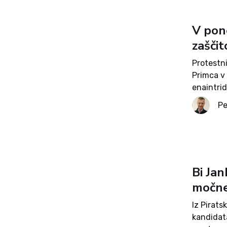
V pone
zaščit
Protestn
Primca v
enaintrid
zavzeli 
Pe
»pred Jan
Bi Jan
močne
Iz Pirats
kandidata