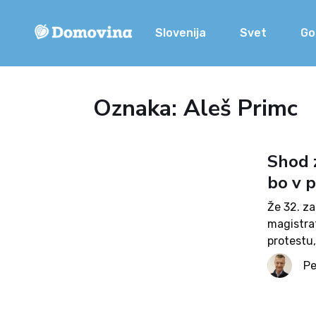
Slovenija
Svet
Go
Oznaka: Aleš Primc
Shod z
bo v 
Že 32. za
magistra
protestu,
župan Zor
Pe
kanalizac