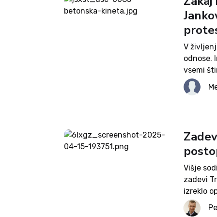
Zakaj 
Janko
prote
V življen
odnose. I
vsemi šti
se je zdr
Me
Zadev
posto
Višje sod
zadevi Tr
izreklo 
Branku K
Pe
nekdanje