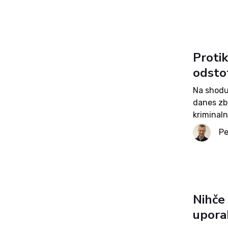
Seja,...
Proti
odsto
Na shodu 
danes zbr
kriminaln
razkrinka
Pe
in v javno
Nihče
upora