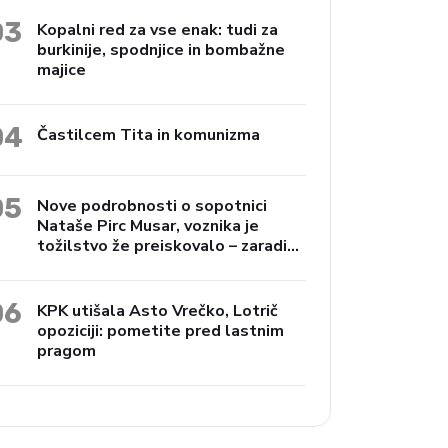
03
Kopalni red za vse enak: tudi za
burkinije, spodnjice in bombažne
majice
04
Častilcem Tita in komunizma
05
Nove podrobnosti o sopotnici
Nataše Pirc Musar, voznika je
tožilstvo že preiskovalo – zaradi
trgovine z drogami
06
KPK utišala Asto Vrečko, Lotrič
opoziciji: pometite pred lastnim
pragom