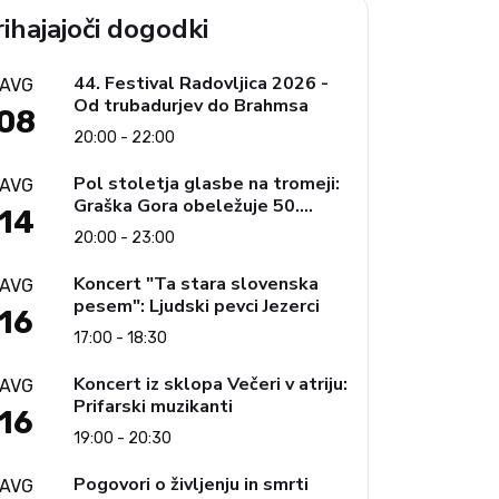
ihajajoči dogodki
44. Festival Radovljica 2026 -
AVG
Od trubadurjev do Brahmsa
08
20:00 - 22:00
Pol stoletja glasbe na tromeji:
AVG
Graška Gora obeležuje 50.
14
jubilejni festival narodno-
20:00 - 23:00
zabavne glasbe
Koncert "Ta stara slovenska
AVG
pesem": Ljudski pevci Jezerci
16
17:00 - 18:30
Koncert iz sklopa Večeri v atriju:
AVG
Prifarski muzikanti
16
19:00 - 20:30
Pogovori o življenju in smrti
AVG