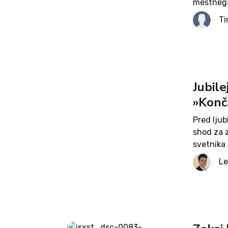
mestnega
lokalnih 
Ti
glasov. Z
Jubile
»Konč
Pred ljub
shod za 
svetnika
so poleg 
Le
trasi kan