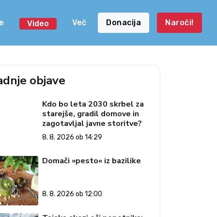
e
Več
Donacija
Naroči!
Video
adnje objave
Kdo bo leta 2030 skrbel za
starejše, gradil domove in
zagotavljal javne storitve?
8. 8. 2026 ob 14:29
Domači »pesto« iz bazilike
8. 8. 2026 ob 12:00