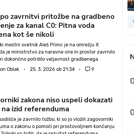
 po zavrnitvi pritožbe na gradbeno
enje za kanal C0: Pitna voda
na kot še nikoli
ki mestni svetnik Aleš Primc je na omrežju X
 da je ministrstvo za naravne vire in prostor zavrnilo
N
 in dokončno potrdilo veljavnost gradbenega
a za zadnji, osmi del spornega kanalizacijskega
on Oblak
25. 3. 2026 ob 21:34
9
. Spomnimo, septembra smo poročali, da je...
rniki zakona niso uspeli dokazati
a na izid referenduma
odišče je zavrnilo tožbo, ki so jo vložili zagovorniki
uma o zakonu o pomoči pri prostovoljnem končanju
. Tožniki so trdili, da je rezultat referenduma