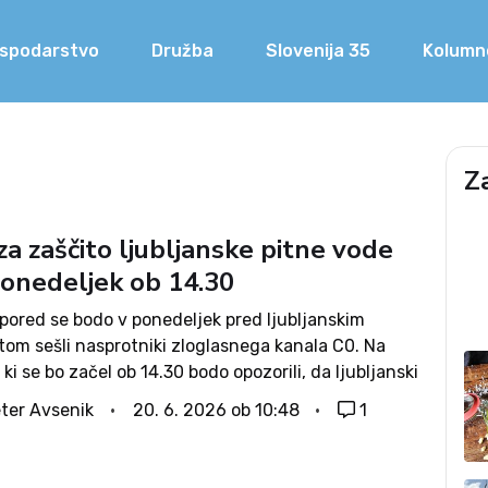
spodarstvo
Družba
Slovenija 35
Kolumn
Z
a zaščito ljubljanske pitne vode
ponedeljek ob 14.30
pored se bodo v ponedeljek pred ljubljanskim
tom sešli nasprotniki zloglasnega kanala C0. Na
 ki se bo začel ob 14.30 bodo opozorili, da ljubljanski
an Janković kljub odločitvami sodišč, da je
ter Avsenik
20. 6. 2026 ob 10:48
1
ijski vod nezakonit, še vedno...