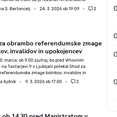
n, ker so v kampanji aktivno sodelovale tudi
na S. Bertoncelj
24. 3. 2026 ob 19:09
2
je, ki niso bile prijavljene kot...
za obrambo referendumske zmage
ov, invalidov in upokojencev
10. marca, ob 9.00 zjutraj, bo pred Vrhovnim
na Tavčarjevi 9 v Ljubljani potekal Shod za
referendumske zmage bolnikov, invalidov in
ev. Organizatorji dogodka vabijo vse državljane, ki
a Ajdnik
9. 3. 2026 ob 17:00
2
mokratične odločitve in spoštovanje volje ljudstva,
 ob 14.30 pred Magistratom v