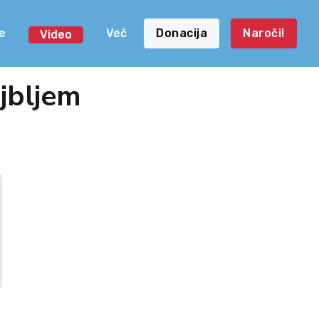
e
Več
Donacija
Naroči!
Video
ajbljem