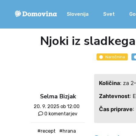
Slovenija
Svet
Go
Njoki iz sladkeg
Naročnina
Količina
: za 2
Selma Bizjak
Zahtevnost
: 
20. 9. 2025 ob 12:00
Čas priprave
:
0 komentarjev
#recept
#hrana