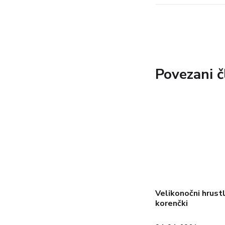
Povezani č
Velikonočni hrustl
korenčki