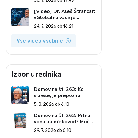
30. 7. 2026 ob 19:49
7. 2026)
[Video] Dr. Aleš Štrancar:
»Globalna vas« je
zatiranje vseh (Odmev
24. 7. 2026 ob 16:21
tedna, 24. 7. 2026)
Vse video vsebine
Izbor urednika
Domovina št. 263: Ko
strese, je prepozno
5. 8. 2026 ob 6:10
Domovina št. 262: Pitna
voda ali drekovod? Moč
omrežja interesov
29. 7. 2026 ob 6:10