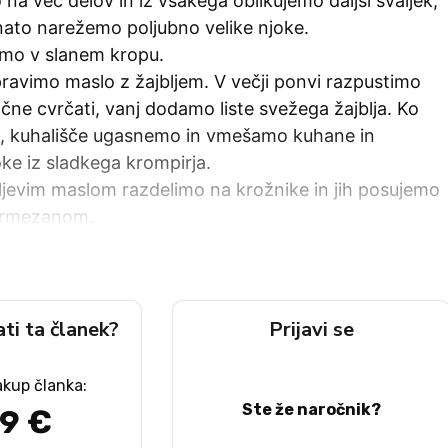
 na več delov in iz vsakega oblikujemo daljši svaljek,
nato narežemo poljubno velike njoke.
mo v slanem kropu.
avimo maslo z žajbljem. V večji ponvi razpustimo
čne cvrčati, vanj dodamo liste svežega žajblja. Ko
ši, kuhališče ugasnemo in vmešamo kuhane in
ke iz sladkega krompirja.
ljevim maslom razdelimo na krožnike in jih posujemo
armezanom.
ati ta članek?
Prijavi se
akup članka:
Ste že naročnik?
49 €