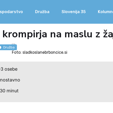
spodarstvo
Družba
Slovenija 35
Kolumn
a krompirja na maslu z ž
Družba
Foto: sladkoslanebrboncice.si
–3 osebe
Enostavno
 30 minut