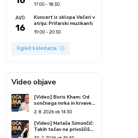
16
Ljudski pevci Jezerci
17:00 - 18:30
Koncert iz sklopa Večeri v
AVG
atriju: Prifarski muzikanti
16
19:00 - 20:30
Ogled koledarja
Video objave
[Video] Boris Kham: Od
sončnega mrka in krvave
lune do slovenskih
2. 8. 2026 ob 14:30
pečatov v vesolju (Vroča
tema, 2. 8. 2026)
[Video] Nataša Simončič:
Takih težav ne privoščiš
nikomur (Vroča tema, 30.