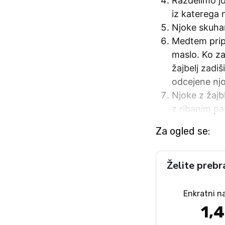
Razdelimo jo
iz katerega 
Njoke skuha
Medtem pripr
maslo. Ko za
žajbelj zadi
odcejene njo
Njoke z žajb
z ribanim p
Za ogled se:
Želite prebr
Enkratni n
1,