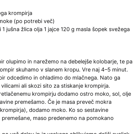
ega krompirja
moke (po potrebi več)
i 1 jušna žlica olja 1 jajce 120 g masla šopek svežega
ir olupimo in narežemo na debelejše kolobarje, te pa
rompir skuhamo v slanem kropu. Vre naj 4–5 minut.
ir odcedimo in ohladimo do mlačnega. Nato ga
vilicami ali skozi sito za stiskanje krompirja.
retlačenemu krompirju dodamo ostro moko, sol, olje
estavine premešamo. Če je masa preveč mokra
 krompirja), dodamo moko. Ko so sestavine
 premešane, maso predenemo na pomokano