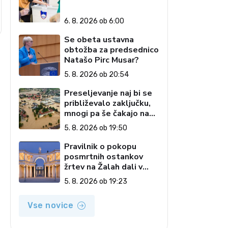
6. 8. 2026 ob 6:00
Se obeta ustavna
obtožba za predsednico
Natašo Pirc Musar?
5. 8. 2026 ob 20:54
Preseljevanje naj bi se
približevalo zaključku,
mnogi pa še čakajo na
domove
5. 8. 2026 ob 19:50
Pravilnik o pokopu
posmrtnih ostankov
žrtev na Žalah dali v
javno razpravo
5. 8. 2026 ob 19:23
Vse novice