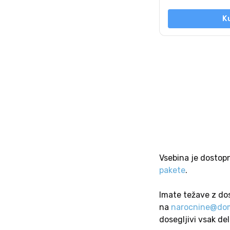
K
Vsebina je dostop
pakete
.
Imate težave z do
na
narocnine@dom
dosegljivi vsak de