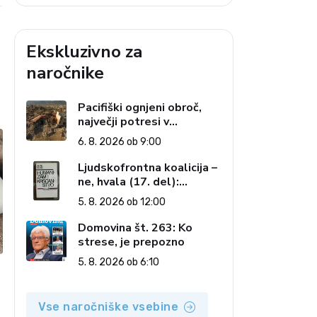
Ekskluzivno za
naročnike
Pacifiški ognjeni obroč,
največji potresi v
zgodovini in cena pozabe
6. 8. 2026 ob 9:00
Ljudskofrontna koalicija –
ne, hvala (17. del):
Priprave na sestop z
5. 8. 2026 ob 12:00
oblasti – dvorska
opozicija 6: Gramsci na
Domovina št. 263: Ko
delu: Revija 2000 in
strese, je prepozno
revolucionarna izvotlitev
5. 8. 2026 ob 6:10
krščanstva
Vse naročniške vsebine