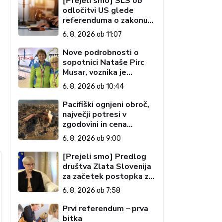
[Prejeli smo] SLS ob
odločitvi US glede
referenduma o zakonu o
interventnih ukrepih za
6. 8. 2026 ob 11:07
razvoj Slovenije
Nove podrobnosti o
sopotnici Nataše Pirc
Musar, voznika je
tožilstvo že
6. 8. 2026 ob 10:44
preiskovalo – zaradi
trgovine z drogami
Pacifiški ognjeni obroč,
največji potresi v
zgodovini in cena
pozabe
6. 8. 2026 ob 9:00
[Prejeli smo] Predlog
društva Zlata Slovenija
za začetek postopka za
preučitev pogojev za
6. 8. 2026 ob 7:58
ustavno obtožbo
predsednice Republike
Prvi referendum – prva
Slovenije
bitka