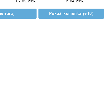
02. 05. 2026
11. 04. 2026
entiraj
Pokaži komentarje (
0
)