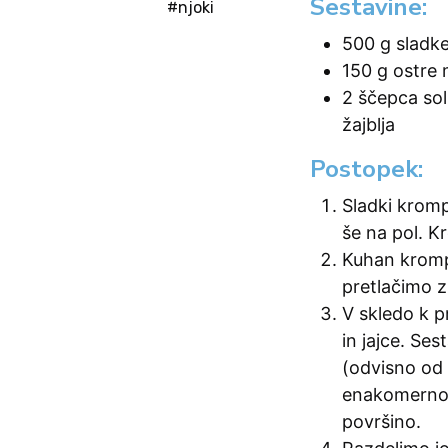
Sestavine:
#njoki
500 g sladk
150 g ostre 
2 ščepca sol
žajblja
Postopek:
Sladki kromp
še na pol. K
Kuhan kromp
pretlačimo z 
V skledo k p
in jajce. S
(odvisno od
enakomerno
površino.