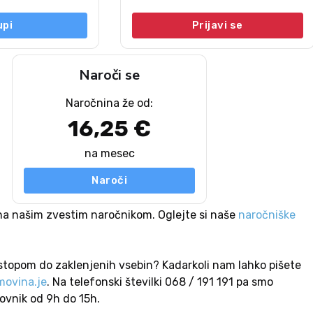
upi
Prijavi se
Naroči se
Naročnina že od:
16,25 €
na mesec
Naroči
na našim zvestim naročnikom. Oglejte si naše
naročniške
stopom do zaklenjenih vsebin? Kadarkoli nam lahko pišete
ovina.je
. Na telefonski številki 068 / 191 191 pa smo
lovnik od 9h do 15h.