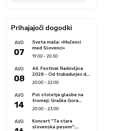
Prihajajoči dogodki
Sveta maša: »Mučenci
AVG
med Slovenci«
07
19:00 - 20:30
44. Festival Radovljica
AVG
2026 - Od trubadurjev do
08
Brahmsa
20:00 - 22:00
Pol stoletja glasbe na
AVG
tromeji: Graška Gora
14
obeležuje 50. jubilejni
20:00 - 23:00
festival narodno-zabavne
glasbe
Koncert "Ta stara
AVG
slovenska pesem":