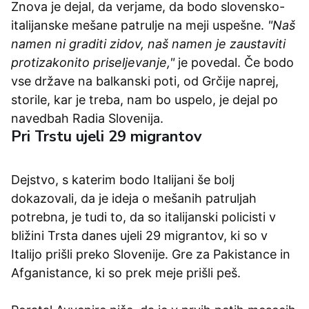
Znova je dejal, da verjame, da bodo slovensko-
italijanske mešane patrulje na meji uspešne.
"Naš
namen ni graditi zidov, naš namen je zaustaviti
protizakonito priseljevanje,"
je povedal. Če bodo
vse države na balkanski poti, od Grčije naprej,
storile, kar je treba, nam bo uspelo, je dejal po
navedbah Radia Slovenija.
Pri Trstu ujeli 29 migrantov
Dejstvo, s katerim bodo Italijani še bolj
dokazovali, da je ideja o mešanih patruljah
potrebna, je tudi to, da so italijanski policisti v
bližini Trsta danes ujeli 29 migrantov, ki so v
Italijo prišli preko Slovenije. Gre za Pakistance in
Afganistance, ki so prek meje prišli peš.