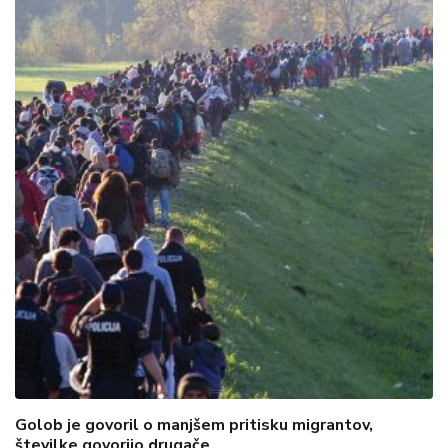
Golob je govoril o manjšem pritisku migrantov,
številke govorijo drugače