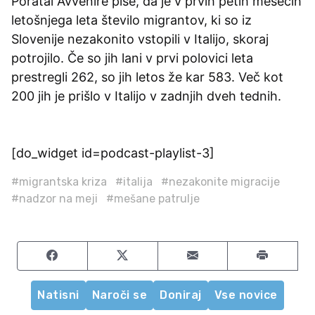
Poratal Avvenire piše, da je v prvih petih mesecih
letošnjega leta število migrantov, ki so iz
Slovenije nezakonito vstopili v Italijo, skoraj
potrojilo. Če so jih lani v prvi polovici leta
prestregli 262, so jih letos že kar 583. Več kot
200 jih je prišlo v Italijo v zadnjih dveh tednih.
[do_widget id=podcast-playlist-3]
#migrantska kriza
#italija
#nezakonite migracije
#nadzor na meji
#mešane patrulje
Share on Facebook
Share on Twitter
Share by email
Natisni
Naroči se
Doniraj
Vse novice