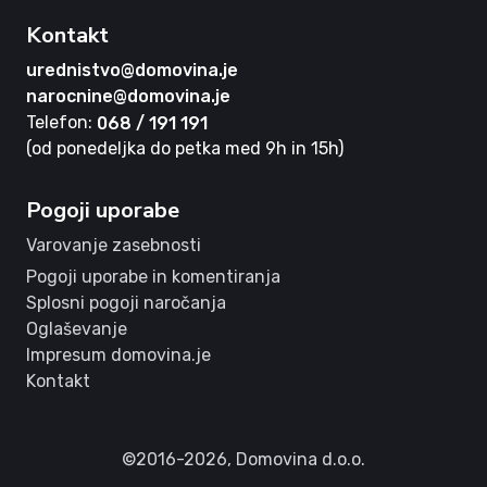
Kontakt
urednistvo@domovina.je
narocnine@domovina.je
Telefon:
068 / 191 191
(od ponedeljka do petka med 9h in 15h)
Pogoji uporabe
Varovanje zasebnosti
Pogoji uporabe in komentiranja
Splosni pogoji naročanja
Oglaševanje
Impresum domovina.je
Kontakt
©2016-2026,
Domovina d.o.o.