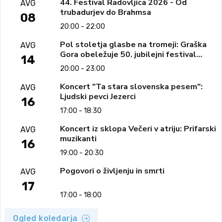
44. Festival Radovljica 2026 - Od
AVG
trubadurjev do Brahmsa
08
20:00 - 22:00
Pol stoletja glasbe na tromeji: Graška
AVG
Gora obeležuje 50. jubilejni festival
14
narodno-zabavne glasbe
20:00 - 23:00
Koncert "Ta stara slovenska pesem":
AVG
Ljudski pevci Jezerci
16
17:00 - 18:30
Koncert iz sklopa Večeri v atriju: Prifarski
AVG
muzikanti
16
19:00 - 20:30
Pogovori o življenju in smrti
AVG
17
17:00 - 18:00
Ogled koledarja