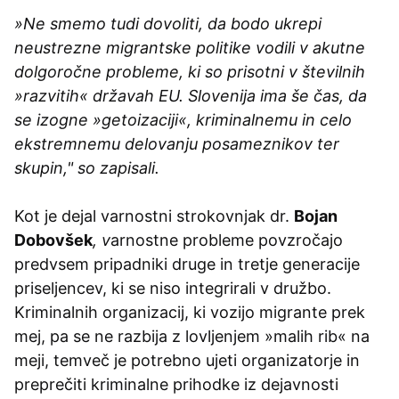
»Ne smemo tudi dovoliti, da bodo ukrepi
neustrezne migrantske politike vodili v akutne
dolgoročne probleme, ki so prisotni v številnih
»razvitih« državah EU. Slovenija ima še čas, da
se izogne »getoizaciji«, kriminalnemu in celo
ekstremnemu delovanju posameznikov ter
skupin," so zapisali.
Kot je dejal varnostni strokovnjak dr.
Bojan
Dobovšek
, v
arnostne probleme povzročajo
predvsem pripadniki druge in tretje generacije
priseljencev, ki se niso integrirali v družbo.
Kriminalnih organizacij, ki vozijo migrante prek
mej, pa se ne razbija z lovljenjem »malih rib« na
meji, temveč je potrebno ujeti organizatorje in
preprečiti kriminalne prihodke iz dejavnosti