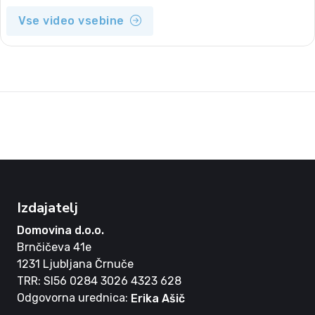
Vse video vsebine
Izdajatelj
Domovina d.o.o.
Brnčičeva 41e
1231 Ljubljana Črnuče
TRR: SI56 0284 3026 4323 628
Odgovorna urednica:
Erika Ašič