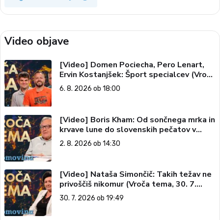
Video objave
[Video] Domen Pociecha, Pero Lenart,
Ervin Kostanjšek: Šport specialcev (Vroča
tema, 6. 8. 2026)
6. 8. 2026 ob 18:00
[Video] Boris Kham: Od sončnega mrka in
krvave lune do slovenskih pečatov v
vesolju (Vroča tema, 2. 8. 2026)
2. 8. 2026 ob 14:30
[Video] Nataša Simončič: Takih težav ne
privoščiš nikomur (Vroča tema, 30. 7.
2026)
30. 7. 2026 ob 19:49