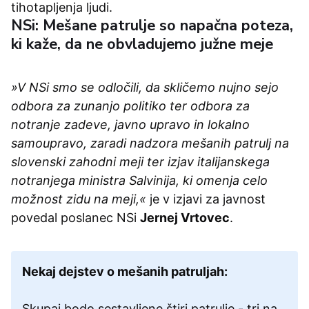
tihotapljenja ljudi.
NSi: Mešane patrulje so napačna poteza,
ki kaže, da ne obvladujemo južne meje
»V NSi smo se odločili, da skličemo nujno sejo
odbora za zunanjo politiko ter odbora za
notranje zadeve, javno upravo in lokalno
samoupravo, zaradi nadzora mešanih patrulj na
slovenski zahodni meji ter izjav italijanskega
notranjega ministra Salvinija, ki omenja celo
možnost zidu na meji,«
je v izjavi za javnost
povedal poslanec NSi
Jernej Vrtovec
.
Nekaj dejstev o mešanih patruljah:
Skupaj bodo sestavljene štiri patrulje - tri na