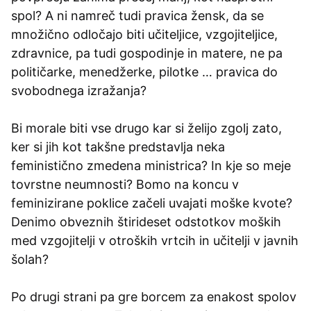
spol? A ni namreč tudi pravica žensk, da se
množično odločajo biti učiteljice, vzgojiteljice,
zdravnice, pa tudi gospodinje in matere, ne pa
političarke, menedžerke, pilotke … pravica do
svobodnega izražanja?
Bi morale biti vse drugo kar si želijo zgolj zato,
ker si jih kot takšne predstavlja neka
feministično zmedena ministrica? In kje so meje
tovrstne neumnosti? Bomo na koncu v
feminizirane poklice začeli uvajati moške kvote?
Denimo obveznih štirideset odstotkov moških
med vzgojitelji v otroških vrtcih in učitelji v javnih
šolah?
Po drugi strani pa gre borcem za enakost spolov