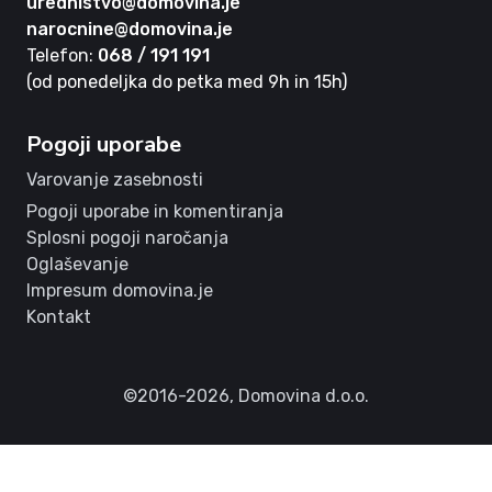
urednistvo@domovina.je
narocnine@domovina.je
Telefon:
068 / 191 191
(od ponedeljka do petka med 9h in 15h)
Pogoji uporabe
Varovanje zasebnosti
Pogoji uporabe in komentiranja
Splosni pogoji naročanja
Oglaševanje
Impresum domovina.je
Kontakt
©2016-2026,
Domovina d.o.o.