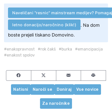
Naveličani "resnic" mainstream medijev? Pomaga
letno donacijo/naročnino (klik!)
. Na dom
boste prejeli tiskano Domovino.
#enakopravnost
#rok čakš
#burka
#emancipacija
#enakost spolov
Share on Facebook
Share on Twitter
Share by email
Natisni
Naroči se
Doniraj
Vse novice
Za naročnike