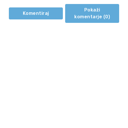
Pokaži
Komentiraj
komentarje (
0
)