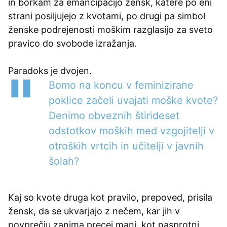
in borkam za emancipacijo žensk, katere po eni
strani posiljujejo z kvotami, po drugi pa simbol
ženske podrejenosti moškim razglasijo za sveto
pravico do svobode izražanja.
Paradoks je dvojen.
Bomo na koncu v feminizirane
poklice začeli uvajati moške kvote?
Denimo obveznih štirideset
odstotkov moških med vzgojitelji v
otroških vrtcih in učitelji v javnih
šolah?
Kaj so kvote druga kot pravilo, prepoved, prisila
žensk, da se ukvarjajo z nečem, kar jih v
povprečju zanima precej manj, kot nasprotni