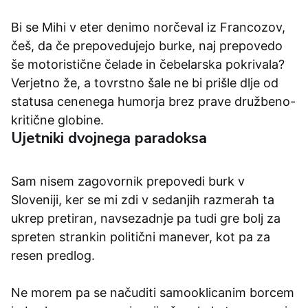
Bi se Mihi v eter denimo norčeval iz Francozov,
češ, da če prepovedujejo burke, naj prepovedo
še motoristične čelade in čebelarska pokrivala?
Verjetno že, a tovrstno šale ne bi prišle dlje od
statusa cenenega humorja brez prave družbeno-
kritične globine.
Ujetniki dvojnega paradoksa
Sam nisem zagovornik prepovedi burk v
Sloveniji, ker se mi zdi v sedanjih razmerah ta
ukrep pretiran, navsezadnje pa tudi gre bolj za
spreten strankin politični manever, kot pa za
resen predlog.
Ne morem pa se načuditi samooklicanim borcem