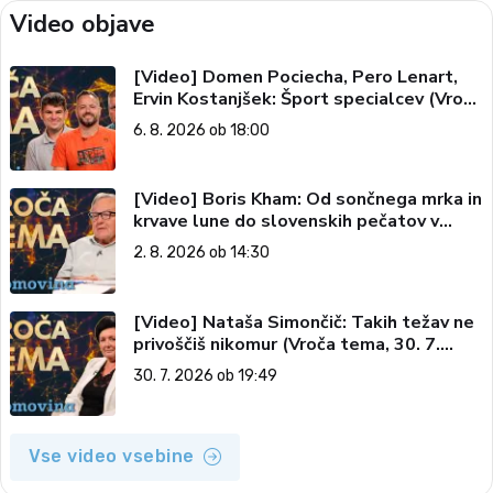
Video objave
[Video] Domen Pociecha, Pero Lenart,
Ervin Kostanjšek: Šport specialcev (Vroča
tema, 6. 8. 2026)
6. 8. 2026 ob 18:00
[Video] Boris Kham: Od sončnega mrka in
krvave lune do slovenskih pečatov v
vesolju (Vroča tema, 2. 8. 2026)
2. 8. 2026 ob 14:30
[Video] Nataša Simončič: Takih težav ne
privoščiš nikomur (Vroča tema, 30. 7.
2026)
30. 7. 2026 ob 19:49
Vse video vsebine