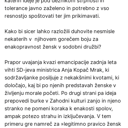
katerih ideje je pod dežnikom strpnosti in
tolerance javno zaželeno in potrebno z vso
resnostjo spoštovati ter jim prikimavati.
Kako bi sicer lahko razložili duhovite nesmisle
nekaterih v njihovem gorečem boju za
enakopravnost žensk v sodobni družbi?
Prapor uvajanja kvazi emancipacije zadnja leta
vihti SD-jeva ministrica Anja Kopač Mrak, ki
sodržavljanke posiljuje z nekakšnimi kvotami, ki
določajo, kaj bi po njenih predstavah ženske v
življenju morale početi. Po drugi strani pa ideja
prepovedi burke v Zahodni kulturi zanjo in njeno
stranko ne pomeni koraka k enakosti spolov,
ampak potezo strahu in izključevanja. V tem
primeru gre namreč za »legitimno pravico žensk