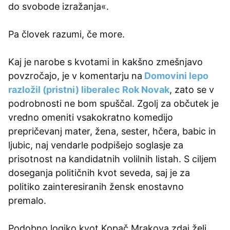
do svobode izražanja«.
Pa človek razumi, če more.
Kaj je narobe s kvotami in kakšno zmešnjavo
povzročajo, je v komentarju na
Domovini lepo
razložil (pristni) liberalec Rok Novak
, zato se v
podrobnosti ne bom spuščal. Zgolj za občutek je
vredno omeniti vsakokratno komedijo
prepričevanj mater, žena, sester, hčera, babic in
ljubic, naj vendarle podpišejo soglasje za
prisotnost na kandidatnih volilnih listah. S ciljem
doseganja političnih kvot seveda, saj je za
politiko zainteresiranih žensk enostavno
premalo.
Podobno logiko kvot Kopač Mrakova zdaj želi