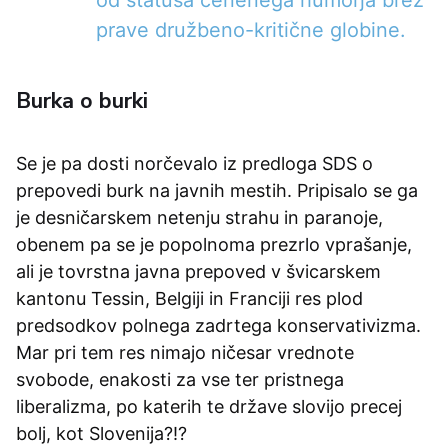
od statusa cenenega humorja brez
prave družbeno-kritične globine.
Burka o burki
Se je pa dosti norčevalo iz predloga SDS o
prepovedi burk na javnih mestih. Pripisalo se ga
je desničarskem netenju strahu in paranoje,
obenem pa se je popolnoma prezrlo vprašanje,
ali je tovrstna javna prepoved v švicarskem
kantonu Tessin, Belgiji in Franciji res plod
predsodkov polnega zadrtega konservativizma.
Mar pri tem res nimajo ničesar vrednote
svobode, enakosti za vse ter pristnega
liberalizma, po katerih te države slovijo precej
bolj, kot Slovenija?!?