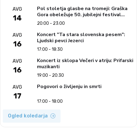
Pol stoletja glasbe na tromeji: Graška
AVG
Gora obeležuje 50. jubilejni festival
14
narodno-zabavne glasbe
20:00 - 23:00
Koncert "Ta stara slovenska pesem":
AVG
Ljudski pevci Jezerci
16
17:00 - 18:30
Koncert iz sklopa Večeri v atriju: Prifarski
AVG
muzikanti
16
19:00 - 20:30
Pogovori o življenju in smrti
AVG
17
17:00 - 18:00
Ogled koledarja