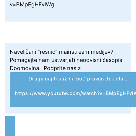
v=BMpEgHFvlWg
Naveličani "resnic" mainstream medijev?
Pomagajte nam ustvarjati neodvisni časopis
Doomovina. Podprite nas z
"Druga naj ti sužnja bo," pravijo dekleta ...
https://www.youtube.com/watch?v=BMpEgHFvl