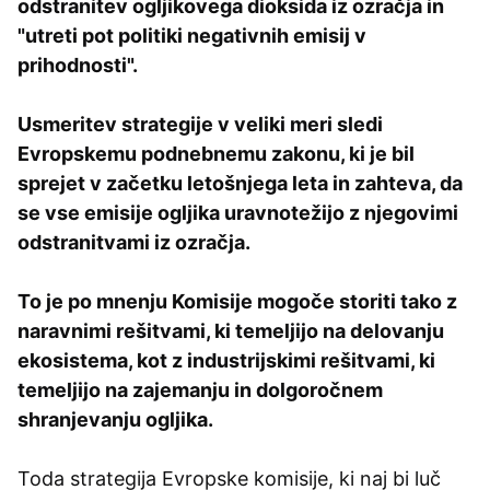
odstranitev ogljikovega dioksida iz ozračja in
"utreti pot politiki negativnih emisij v
prihodnosti".
Usmeritev strategije v veliki meri sledi
Evropskemu podnebnemu zakonu, ki je bil
sprejet v začetku letošnjega leta in zahteva, da
se vse emisije ogljika uravnotežijo z njegovimi
odstranitvami iz ozračja.
To je po mnenju Komisije mogoče storiti tako z
naravnimi rešitvami, ki temeljijo na delovanju
ekosistema, kot z industrijskimi rešitvami, ki
temeljijo na zajemanju in dolgoročnem
shranjevanju ogljika.
Toda strategija Evropske komisije, ki naj bi luč