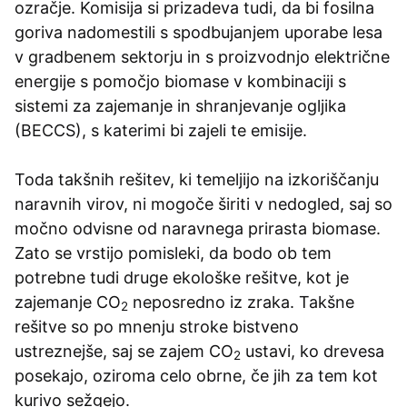
ozračje. Komisija si prizadeva tudi, da bi fosilna
goriva nadomestili s spodbujanjem uporabe lesa
v gradbenem sektorju in s proizvodnjo električne
energije s pomočjo biomase v kombinaciji s
sistemi za zajemanje in shranjevanje ogljika
(BECCS), s katerimi bi zajeli te emisije.
Toda takšnih rešitev, ki temeljijo na izkoriščanju
naravnih virov, ni mogoče širiti v nedogled, saj so
močno odvisne od naravnega prirasta biomase.
Zato se vrstijo pomisleki, da bodo ob tem
potrebne tudi druge ekološke rešitve, kot je
zajemanje
CO
neposredno iz zraka. Takšne
2
rešitve so po mnenju stroke bistveno
ustreznejše, saj se zajem
CO
ustavi, ko drevesa
2
posekajo, oziroma celo obrne, če jih za tem kot
kurivo sežgejo.