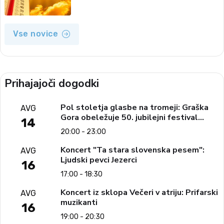
Vse novice
Prihajajoči dogodki
Pol stoletja glasbe na tromeji: Graška
AVG
Gora obeležuje 50. jubilejni festival
14
narodno-zabavne glasbe
20:00 - 23:00
Koncert "Ta stara slovenska pesem":
AVG
Ljudski pevci Jezerci
16
17:00 - 18:30
Koncert iz sklopa Večeri v atriju: Prifarski
AVG
muzikanti
16
19:00 - 20:30