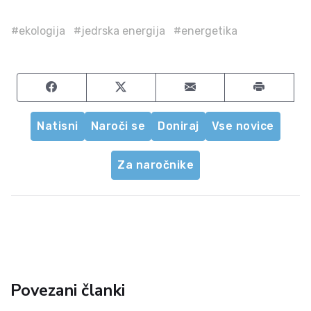
#ekologija
#jedrska energija
#energetika
Share on Facebook
Share on Twitter
Share by email
Natisni
Naroči se
Doniraj
Vse novice
Za naročnike
Povezani članki