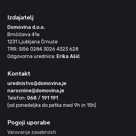
Izdajatelj
Domovina d.o.o.
Brnčičeva 41e
1231 Ljubljana Črnuče
TRR: SI56 0284 3026 4323 628
Odgovorna urednica:
Erika Ašič
Kontakt
urednistvo@domovina.je
narocnine@domovina.je
Telefon:
068 / 191 191
(od ponedeljka do petka med 9h in 15h)
Pogoji uporabe
Varovanje zasebnosti