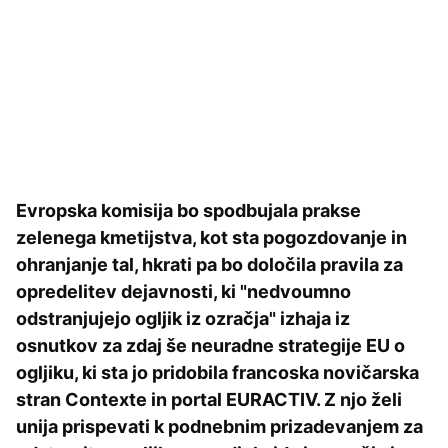
Evropska komisija bo spodbujala prakse
zelenega kmetijstva, kot sta pogozdovanje in
ohranjanje tal, hkrati pa bo določila pravila za
opredelitev dejavnosti, ki "nedvoumno
odstranjujejo ogljik iz ozračja" izhaja iz
osnutkov za zdaj še neuradne strategije EU o
ogljiku, ki sta jo pridobila francoska novičarska
stran Contexte in portal EURACTIV. Z njo želi
unija prispevati k podnebnim prizadevanjem za