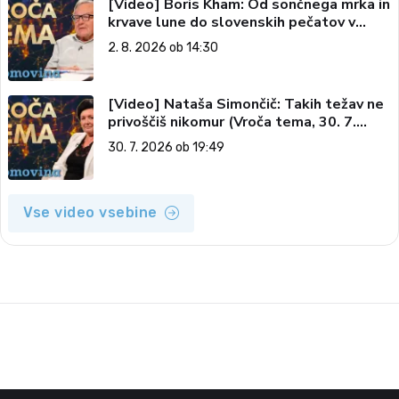
[Video] Boris Kham: Od sončnega mrka in
krvave lune do slovenskih pečatov v
vesolju (Vroča tema, 2. 8. 2026)
2. 8. 2026 ob 14:30
[Video] Nataša Simončič: Takih težav ne
privoščiš nikomur (Vroča tema, 30. 7.
2026)
30. 7. 2026 ob 19:49
Vse video vsebine