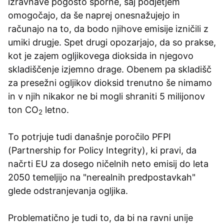
izravnave pogosto sporne, saj podjetjem
omogočajo, da še naprej onesnažujejo in
računajo na to, da bodo njihove emisije izničili z
umiki drugje. Spet drugi opozarjajo, da so prakse,
kot je zajem ogljikovega dioksida in njegovo
skladiščenje izjemno drage. Obenem pa skladišč
za presežni ogljikov dioksid trenutno še nimamo
in v njih nikakor ne bi mogli shraniti 5 milijonov
ton
CO
letno.
2
To potrjuje tudi današnje poročilo PFPI
(Partnership for Policy Integrity), ki pravi, da
načrti EU za dosego ničelnih neto emisij do leta
2050 temeljijo na "nerealnih predpostavkah"
glede odstranjevanja ogljika.
Problematično je tudi to, da bi na ravni unije