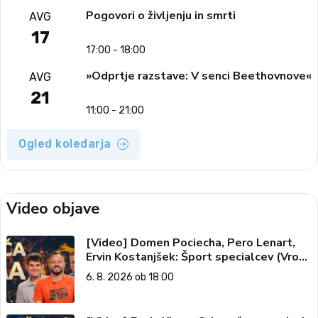
Pogovori o življenju in smrti
AVG
17
17:00 - 18:00
»Odprtje razstave: V senci Beethovnove«
AVG
21
11:00 - 21:00
Ogled koledarja
Video objave
[Video] Domen Pociecha, Pero Lenart,
Ervin Kostanjšek: Šport specialcev (Vroča
tema, 6. 8. 2026)
6. 8. 2026 ob 18:00