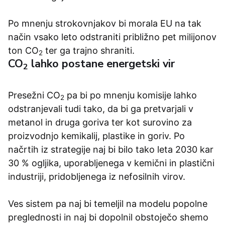
Po mnenju strokovnjakov bi morala EU na tak
način vsako leto odstraniti približno pet milijonov
ton
CO
ter ga trajno shraniti.
2
CO
lahko postane energetski vir
2
Presežni
CO
pa bi po mnenju komisije lahko
2
odstranjevali tudi tako, da bi ga pretvarjali v
metanol in druga goriva ter kot surovino za
proizvodnjo kemikalij, plastike in goriv. Po
načrtih iz strategije naj bi bilo tako leta 2030 kar
30 % ogljika, uporabljenega v kemični in plastični
industriji, pridobljenega iz nefosilnih virov.
Ves sistem pa naj bi temeljil na modelu popolne
preglednosti in naj bi dopolnil obstoječo shemo