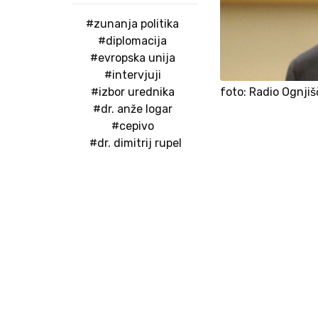
#zunanja politika
#diplomacija
#evropska unija
#intervjuji
foto: Radio Ognjiš
#izbor urednika
#dr. anže logar
#cepivo
#dr. dimitrij rupel