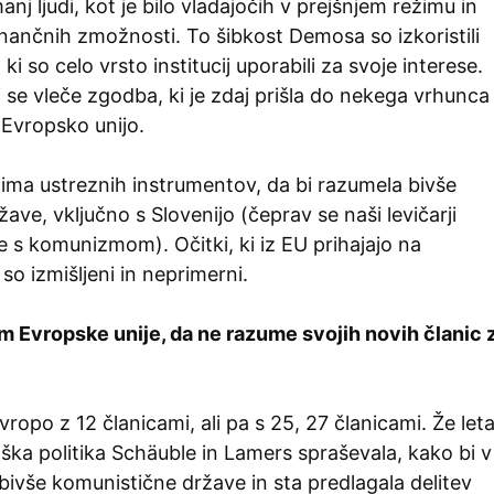
anj ljudi, kot je bilo vladajočih v prejšnjem režimu in
nančnih zmožnosti. To šibkost Demosa so izkoristili
 ki so celo vrsto institucij uporabili za svoje interese.
 se vleče zgodba, ki je zdaj prišla do nekega vrhunca
 Evropsko unijo.
ima ustreznih instrumentov, da bi razumela bivše
ave, vključno s Slovenijo (čeprav se naši levičarji
 s komunizmom). Očitki, ki iz EU prihajajo na
so izmišljeni in neprimerni.
m Evropske unije, da ne razume svojih novih članic 
vropo z 12 članicami, ali pa s 25, 27 članicami. Že let
ka politika Schäuble in Lamers spraševala, kako bi v
bivše komunistične države in sta predlagala delitev