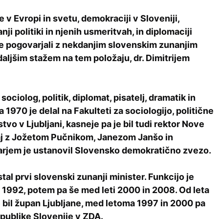
e v Evropi in svetu, demokraciji v Sloveniji,
ji politiki in njenih usmeritvah, in diplomaciji
e pogovarjali z nekdanjim slovenskim zunanjim
aljšim stažem na tem položaju, dr. Dimitrijem
 sociolog, politik, diplomat, pisatelj, dramatik in
a 1970 je delal na Fakulteti za sociologijo, politične
tvo v Ljubljani, kasneje pa je bil tudi rektor Nove
aj z Jožetom Pučnikom, Janezom Janšo in
rjem je ustanovil Slovensko demokratično zvezo.
tal prvi slovenski zunanji minister. Funkcijo je
a 1992, potem pa še med leti 2000 in 2008. Od leta
 bil župan Ljubljane, med letoma 1997 in 2000 pa
publike Slovenije v ZDA.