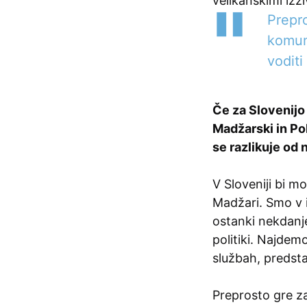
velikanskimi izzi
Prepro
komun
voditi
Če za Slovenijo 
Madžarski in Po
se razlikuje od
V Sloveniji bi mo
Madžari. Smo v 
ostanki nekdanje
politiki. Najdem
službah, predsta
Preprosto gre za