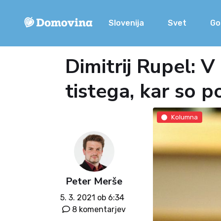
Slovenija
Svet
Go
Dimitrij Rupel: V 
tistega, kar so po
Kolumna
Peter Merše
5. 3. 2021 ob 6:34
8 komentarjev