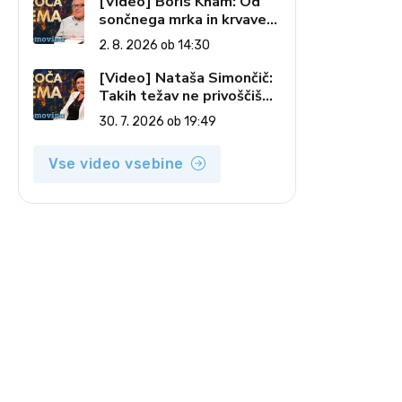
[Video] Boris Kham: Od
sončnega mrka in krvave
lune do slovenskih
2. 8. 2026 ob 14:30
pečatov v vesolju (Vroča
tema, 2. 8. 2026)
[Video] Nataša Simončič:
Takih težav ne privoščiš
nikomur (Vroča tema, 30.
30. 7. 2026 ob 19:49
7. 2026)
Vse video vsebine