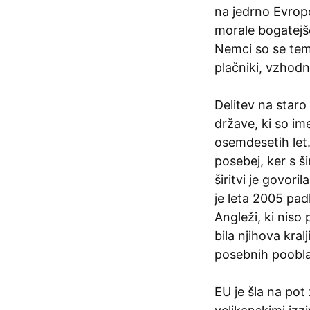
na jedrno Evropo
morale bogatejše
Nemci so se temu
plačniki, vzhod
Delitev na staro
države, ki so im
osemdesetih let. 
posebej, ker s ši
širitvi je govor
je leta 2005 padl
Angleži, ki niso 
bila njihova kral
posebnih pooblas
EU je šla na pot