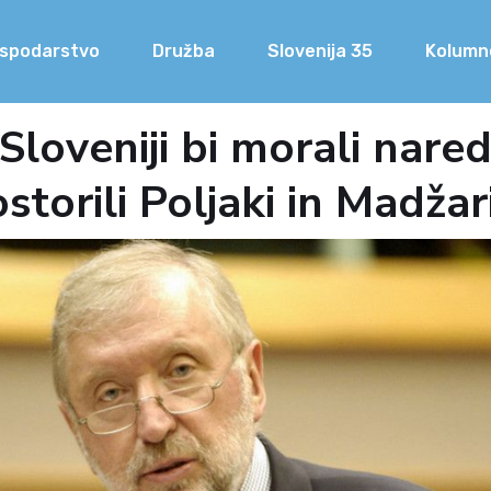
spodarstvo
Družba
Slovenija 35
Kolumn
Sloveniji bi morali nared
storili Poljaki in Madžari