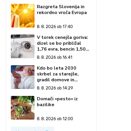
Razgreta Slovenija in
rekordno vroča Evropa
8. 8. 2026 ob 17:40
V torek cenejša goriva:
dizel se bo približal
1,76 evra, bencin 1,50
evra
8. 8. 2026 ob 16:41
Kdo bo leta 2030
skrbel za starejše,
gradil domove in
zagotavljal javne
8. 8. 2026 ob 14:29
storitve?
Domači »pesto« iz
bazilike
8. 8. 2026 ob 12:00