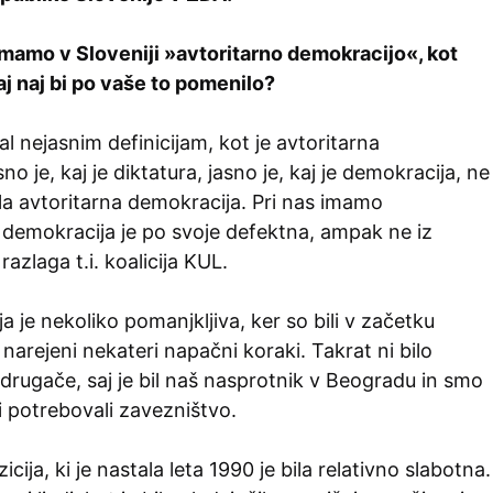
mamo v Sloveniji »avtoritarno demokracijo«, kot
kaj naj bi po vaše to pomenilo?
al nejasnim definicijam, kot je avtoritarna
o je, kaj je diktatura, jasno je, kaj je demokracija, ne
ila avtoritarna demokracija. Pri nas imamo
 demokracija je po svoje defektna, ampak ne iz
razlaga t.i. koalicija KUL.
 je nekoliko pomanjkljiva, ker so bili v začetku
 narejeni nekateri napačni koraki. Takrat ni bilo
rugače, saj je bil naš nasprotnik v Beogradu in smo
ki potrebovali zavezništvo.
cija, ki je nastala leta 1990 je bila relativno slabotna.