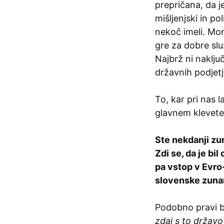
prepričana, da j
mišljenjski in po
nekoč imeli. Mo
gre za dobre slu
Najbrž ni naključ
državnih podjetj
To, kar pri nas 
glavnem klevete
Ste nekdanji zu
Zdi se, da je bil
pa vstop v Evro
slovenske zunan
Podobno pravi bi
zdaj s to državo