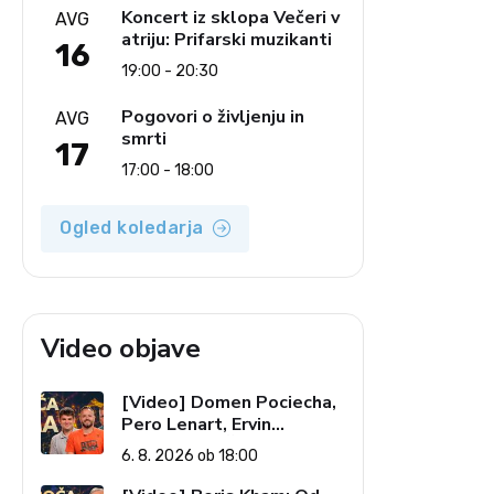
Koncert iz sklopa Večeri v
AVG
atriju: Prifarski muzikanti
16
19:00 - 20:30
Pogovori o življenju in
AVG
smrti
17
17:00 - 18:00
Ogled koledarja
Video objave
[Video] Domen Pociecha,
Pero Lenart, Ervin
Kostanjšek: Šport
6. 8. 2026 ob 18:00
specialcev (Vroča tema, 6.
8. 2026)