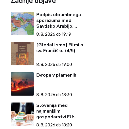
Zadnje objave
Podpis obrambnega
sporazuma med
Savdsko Arabijo,
Pakistanom in Turčijo
8. 8. 2026 ob 19:19
[Gledali smo] Filmi o
sv. Frančišku (4/5)
8. 8. 2026 ob 19:00
Evropa v plamenih
8. 8. 2026 ob 18:30
Slovenija med
najmanjšimi
gospodarstvi EU:
Golobova vlada pustila
8. 8. 2026 ob 18:20
visoke račune državi