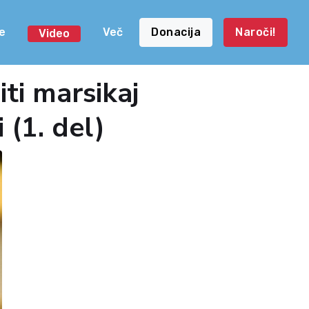
e
Več
Donacija
Naroči!
Video
iti marsikaj
 (1. del)