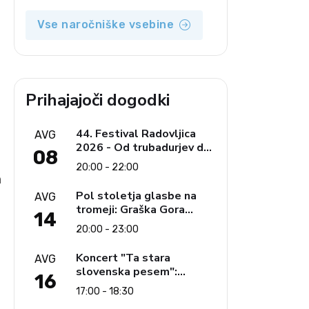
Vse naročniške vsebine
Prihajajoči dogodki
44. Festival Radovljica
AVG
2026 - Od trubadurjev do
08
Brahmsa
20:00 - 22:00
a
Pol stoletja glasbe na
AVG
tromeji: Graška Gora
14
obeležuje 50. jubilejni
20:00 - 23:00
festival narodno-zabavne
glasbe
Koncert "Ta stara
AVG
slovenska pesem":
16
Ljudski pevci Jezerci
17:00 - 18:30