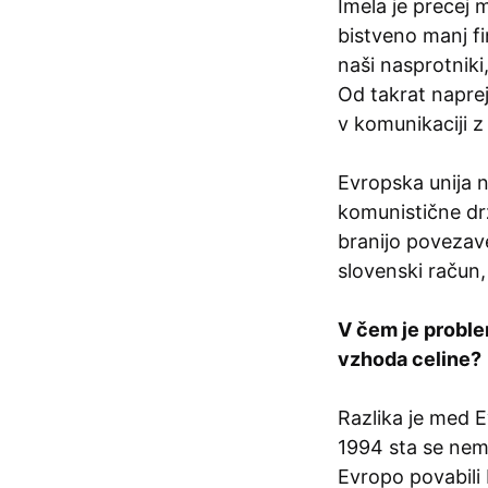
Imela je precej m
bistveno manj fi
naši nasprotniki,
Od takrat naprej
v komunikaciji z
Evropska unija n
komunistične drž
branijo povezave
slovenski račun, 
V čem je proble
vzhoda celine?
Razlika je med E
1994 sta se nemš
Evropo povabili 