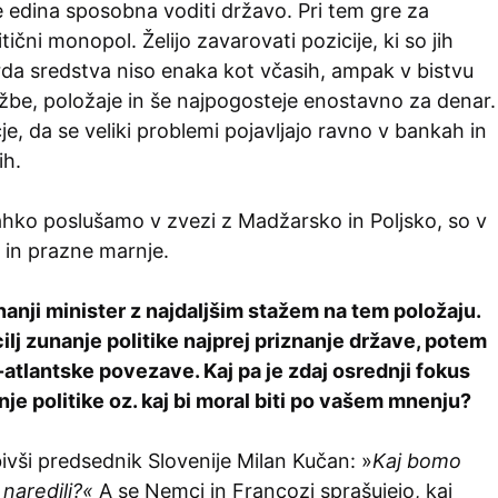
e edina sposobna voditi državo. Pri tem gre za
litični monopol. Želijo zavarovati pozicije, ki so jih
rda sredstva niso enaka kot včasih, ampak v bistvu
žbe, položaje in še najpogosteje enostavno za denar.
je, da se veliki problemi pojavljajo ravno v bankah in
ih.
lahko poslušamo v zvezi z Madžarsko in Poljsko, so v
 in prazne marnje.
nanji minister z najdaljšim stažem na tem položaju.
 cilj zunanje politike najprej priznanje države, potem
-atlantske povezave. Kaj pa je zdaj osrednji fokus
je politike oz. kaj bi moral biti po vašem mnenju?
vši predsednik Slovenije Milan Kučan: »
Kaj bomo
 naredili?«
A se Nemci in Francozi sprašujejo, kaj