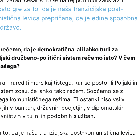
vi, zaradi česar smo se na tej poti tudi zaustavili.
sto gre za to, da je naša tranzicijska post-
istična levica prepričana, da je edina sposobna
 državo.
rečemo, da je demokratična, ali lahko tudi za
ljski družbeno-politični sistem rečemo isto? V čem
 našega?
rali narediti marsikaj tistega, kar so postorili Poljaki in
istem zosu, če lahko tako rečem. Soočamo se z
ga komunističnega režima. Ti ostanki niso vsi v
o jih v bankah, državnih podjetjih, v diplomatskih
vništvih v tujini in podobnih službah.
 to, da je naša tranzicijska post-komunistična levica