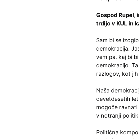
Gospod Rupel, i
trdijo v KUL in 
Sam bi se izogib
demokracija. Jasn
vem pa, kaj bi b
demokracijo. Ta
razlogov, kot jih 
Naša demokracija
devetdesetih let
mogoče ravnati d
v notranji politi
Politična kompozi