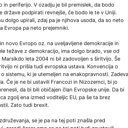
 in periferijo. V ozadju je bil premislek, da bodo
 države podpirati revnejše, če bodo le te v Uniji.
 dolgo upirali, zdaj pa je njihova usoda, da so neto
na Evropa pa neto prejemniki.
 in novo Evropo oz. na uveljavljene demokracije in
ele težave z demokracijo, ima dolgo brado, vse od
Marsikdo leta 2004 ni bil zadovoljen s širitvijo. Še
ritvijo ni prišla tudi evropska ustava. Konvencija o
ila o sistemu, ki je utemeljen na enakopravnosti. Zadev
a. Če je ne bi ustavili Francozi in Nizozemci, bi jo
prenesli, da bi bili običajen član Evropske unije. Da bi
jica zgolj ena izmed voditeljic EU, pa še ta brez
til. Zato tudi brexit.
 združevanja, se je pa na tej poti znašla pred