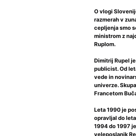
O vlogi Slovenij
razmerah v zunan
cepljenja smo s
ministrom z najd
Ruplom.
Dimitrij Rupel je
publicist. Od let
vede in novinars
univerze. Skup
Francetom Buča
Leta 1990 je pos
opravljal do let
1994 do 1997 je
veleposlanik Re