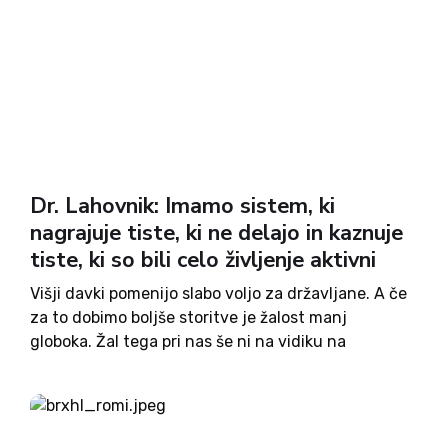
Dr. Lahovnik: Imamo sistem, ki
nagrajuje tiste, ki ne delajo in kaznuje
tiste, ki so bili celo življenje aktivni
Višji davki pomenijo slabo voljo za državljane. A če
za to dobimo boljše storitve je žalost manj
globoka. Žal tega pri nas še ni na vidiku na
nobenem področju, celo nasprotno. Zdrava
kmečka logika pravi: Več davkov ko plačujemo,
boljše...