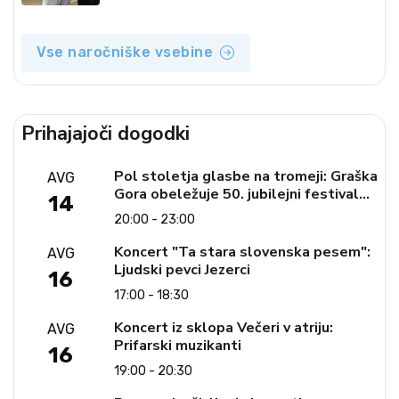
Vse naročniške vsebine
Prihajajoči dogodki
Pol stoletja glasbe na tromeji: Graška
AVG
Gora obeležuje 50. jubilejni festival
14
narodno-zabavne glasbe
20:00 - 23:00
Koncert "Ta stara slovenska pesem":
AVG
Ljudski pevci Jezerci
16
17:00 - 18:30
Koncert iz sklopa Večeri v atriju:
AVG
Prifarski muzikanti
16
19:00 - 20:30