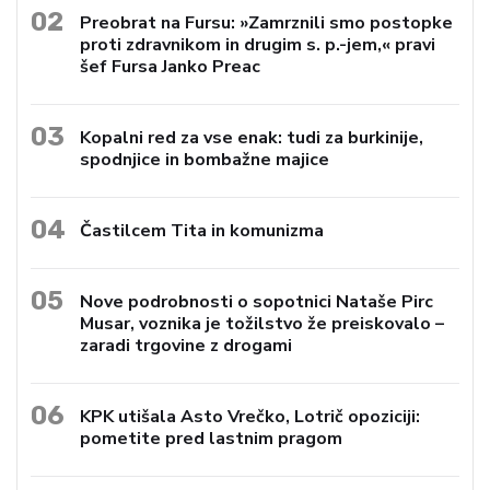
02
Preobrat na Fursu: »Zamrznili smo postopke
proti zdravnikom in drugim s. p.-jem,« pravi
šef Fursa Janko Preac
03
Kopalni red za vse enak: tudi za burkinije,
spodnjice in bombažne majice
04
Častilcem Tita in komunizma
05
Nove podrobnosti o sopotnici Nataše Pirc
Musar, voznika je tožilstvo že preiskovalo –
zaradi trgovine z drogami
06
KPK utišala Asto Vrečko, Lotrič opoziciji:
pometite pred lastnim pragom