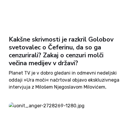
Kakšne skrivnosti je razkril Golobov
svetovalec o Čeferinu, da so ga
cenzurirali? Zakaj o cenzuri molči
večina medijev v državi?
Planet TV je v dobro gledani in odmevni nedeljski
oddaji »Ura moči« načrtoval objavo ekskluzivnega
intervjuja z Milošem Njegoslavom Milovićem,
neformalnim svetovalcem varovanja predsednike
vlade. V njem naj bi razkril tudi šokantne
skrivnosti odvetniške družine Čeferin, ki naj bi
sprožile...