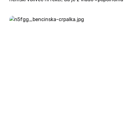
zadovoljen«. S tem je vlada socialdemokratskega
kanclerja Olafa Scholza dosegla nov rekord
nepriljubljenosti, a kljub...