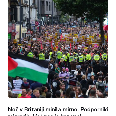
občinskem svetu Dartford v...
Noč v Britaniji minila mirno. Podporniki