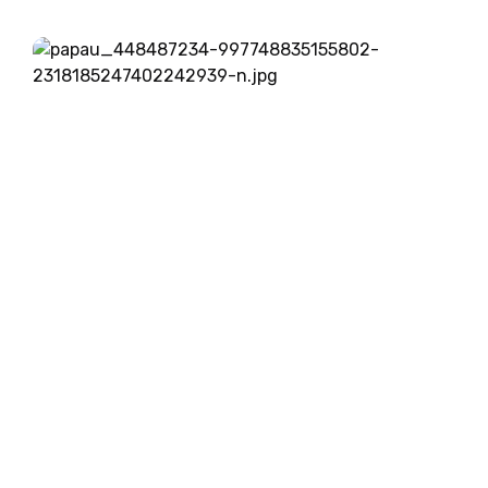
Iran grozi Izraelu z napadom zaradi smrti vodje
Hamasa v Teheranu. Novinarji RTV o morebitnem
napadu govorijo kot o pravici...