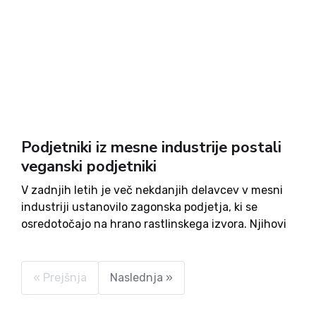
Podjetniki iz mesne industrije postali
veganski podjetniki
V zadnjih letih je več nekdanjih delavcev v mesni
industriji ustanovilo zagonska podjetja, ki se
osredotočajo na hrano rastlinskega izvora. Njihovi
razlogi za novo podjetniško pot so različni,
predvsem pa jih vodi možnost večjega zaslužka ali
pa ljubezen do živali....
« Prejšnja
Naslednja »