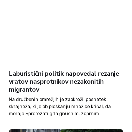
Laburistični politik napovedal rezanje
vratov nasprotnikov nezakonitih
migrantov
Na družbenih omrežjih je zaokrožil posnetek
skrajneža, ki je ob ploskanju množice kričal, da
morajo »prerezati grla gnusnim, zoprnim
fašistom, ki protestirajo po vsej državi«. Izkazalo
se je, da gre za laburističnega politika, ki sedi v