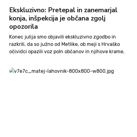
Ekskluzivno: Pretepal in zanemarjal
konja, inšpekcija je občana zgolj
opozorila
Konec julija smo objavili ekskluzivno zgodbo in
razkrili, da so južno od Metlike, ob meji s Hrvaško
očividci opazili voz poln občanov in njihove krame,
ki ga je le s težavo vlekel moč̣no šepajoč̣ konj.
Konja so Romi v Podzemlju...