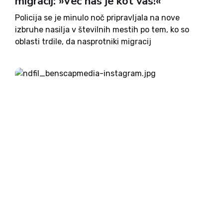
migracij: »Več nas je kot vas!«
Policija se je minulo noč pripravljala na nove
izbruhe nasilja v številnih mestih po tem, ko so
oblasti trdile, da nasprotniki migracij
napovedujejo proteste v več kot 100 mestih po
državi. Protestov ni bilo, britanski mediji pa
poročajo, da se...