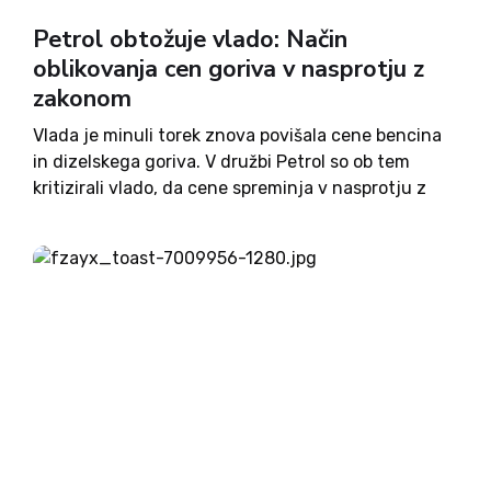
Petrol obtožuje vlado: Način
oblikovanja cen goriva v nasprotju z
zakonom
Vlada je minuli torek znova povišala cene bencina
in dizelskega goriva. V družbi Petrol so ob tem
kritizirali vlado, da cene spreminja v nasprotju z
zakonom. Vlada je ta teden nekoliko zvišala
najvišjo dovoljeno maržo na bencin in dizelsko
gorivo...