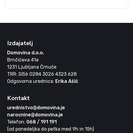
Izdajatelj
Domovina d.o.o.
Brnčičeva 41e
1231 Ljubljana Črnuče
TRR: SI56 0284 3026 4323 628
Odgovorna urednica:
Erika Ašič
Kontakt
urednistvo@domovina.je
narocnine@domovina.je
Telefon:
068 / 191 191
(od ponedeljka do petka med 9h in 15h)