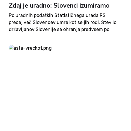
Zdaj je uradno: Slovenci izumiramo
Po uradnih podatkih Statističnega urada RS
precej več Slovencev umre kot se jih rodi. Število
državljanov Slovenije se ohranja predvsem po
zaslugi prihodov migrantov, katerih delež se
povečuje. Prihajajo predvsem iz Bosne in
Hercegovine, Srbije in Kosova. Kljub zaskrbljujočim
podatkom...