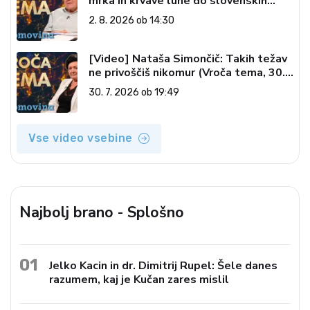
mrka in krvave lune do slovenskih
pečatov v vesolju (Vroča tema, 2. 8.
2. 8. 2026 ob 14:30
2026)
[Video] Nataša Simončič: Takih težav
ne privoščiš nikomur (Vroča tema, 30.
7. 2026)
30. 7. 2026 ob 19:49
Vse video vsebine
Najbolj brano - Splošno
01
Jelko Kacin in dr. Dimitrij Rupel: Šele danes
razumem, kaj je Kučan zares mislil