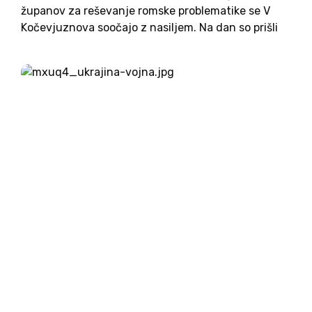
županov za reševanje romske problematike se V
Kočevjuznova soočajo z nasiljem. Na dan so prišli
celo posnetki zadnjega incidenta, ko so Romi na
brutalen način napadli policiste, ki so aretirali
mladoletnega voznika. Evropski...