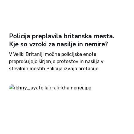
Policija preplavila britanska mesta.
Kje so vzroki za nasilje in nemire?
V Veliki Britaniji močne policijske enote
preprečujejo širjenje protestov in nasilja v
številnih mestih.Policija izvaja aretacije
nasilnežev.Na tisoče ljudi zahteva ustavitev
množičnega priseljevanja nezakonitih migrantov.
Policija išče organizatorje protestov in nemirov.
Izdala je nalog za aretacijo Tommyja Robinsona.
Kje so...