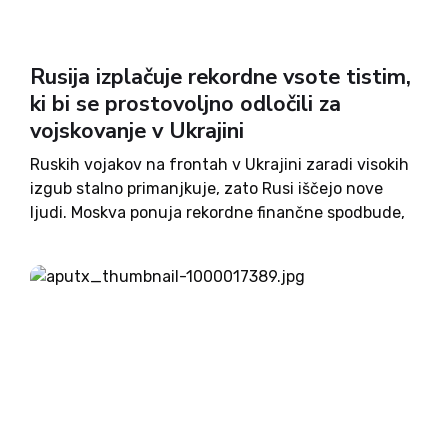
Rusija izplačuje rekordne vsote tistim,
ki bi se prostovoljno odločili za
vojskovanje v Ukrajini
Ruskih vojakov na frontah v Ukrajini zaradi visokih
izgub stalno primanjkuje, zato Rusi iščejo nove
ljudi. Moskva ponuja rekordne finančne spodbude,
ki vključujejo ne le visoke plače in odškodnine v
primeru poškodb ali smrti vojakov, pač pa tudi
bonus nagrade...