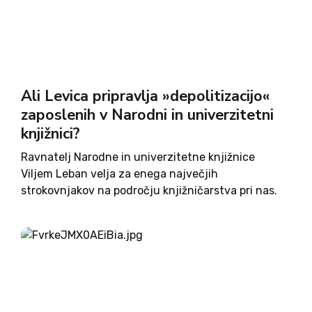
Ali Levica pripravlja »depolitizacijo«
zaposlenih v Narodni in univerzitetni
knjižnici?
Ravnatelj Narodne in univerzitetne knjižnice
Viljem Leban velja za enega največjih
strokovnjakov na področju knjižničarstva pri nas.
Kljub temu se je ministrica Asta Vrečko ob podpori
Levice odločila, da ga je nujno treba zamenjati.
»Viljem Leban je več kot 20...