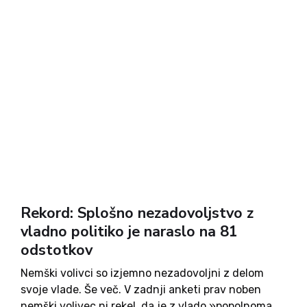
Rekord: Splošno nezadovoljstvo z
vladno politiko je naraslo na 81
odstotkov
Nemški volivci so izjemno nezadovoljni z delom
svoje vlade. Še več. V zadnji anketi prav noben
nemški volivec ni rekel, da je z vlado »popolnoma