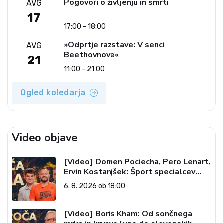
Pogovori o življenju in smrti
AVG
17
17:00 - 18:00
»Odprtje razstave: V senci
AVG
Beethovnove«
21
11:00 - 21:00
Ogled koledarja
Video objave
[Video] Domen Pociecha, Pero Lenart,
Ervin Kostanjšek: Šport specialcev
(Vroča tema, 6. 8. 2026)
6. 8. 2026 ob 18:00
[Video] Boris Kham: Od sončnega