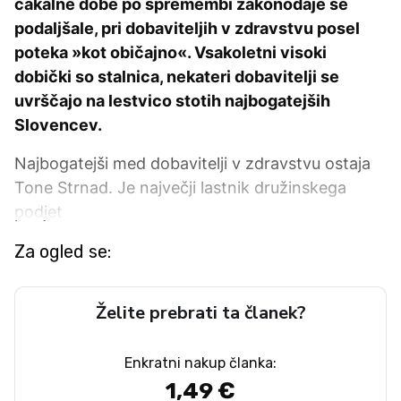
čakalne dobe po spremembi zakonodaje še
podaljšale, pri dobaviteljih v zdravstvu posel
poteka »kot običajno«. Vsakoletni visoki
dobički so stalnica, nekateri dobavitelji se
uvrščajo na lestvico stotih najbogatejših
Slovencev.
Najbogatejši med dobavitelji v zdravstvu ostaja
Tone Strnad. Je največji lastnik družinskega
podjet
Za ogled se:
Želite prebrati ta članek?
Enkratni nakup članka:
1,49 €