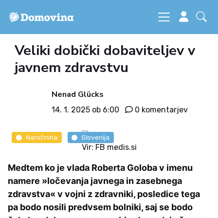
Veliki dobički dobaviteljev v
javnem zdravstvu
Nenad Glücks
14. 1. 2025 ob 6:00
0 komentarjev
Naročnina
Slovenija
Vir: FB medis.si
Medtem ko je vlada Roberta Goloba v imenu
namere »ločevanja javnega in zasebnega
zdravstva« v vojni z zdravniki, posledice tega
pa bodo nosili predvsem bolniki, saj se bodo