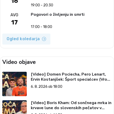
16
19:00 - 20:30
Pogovori o življenju in smrti
AVG
17
17:00 - 18:00
Ogled koledarja
Video objave
[Video] Domen Pociecha, Pero Lenart,
Ervin Kostanjšek: Šport specialcev (Vroča
tema, 6. 8. 2026)
6. 8. 2026 ob 18:00
[Video] Boris Kham: Od sončnega mrka in
krvave lune do slovenskih pečatov v
vesolju (Vroča tema, 2. 8. 2026)