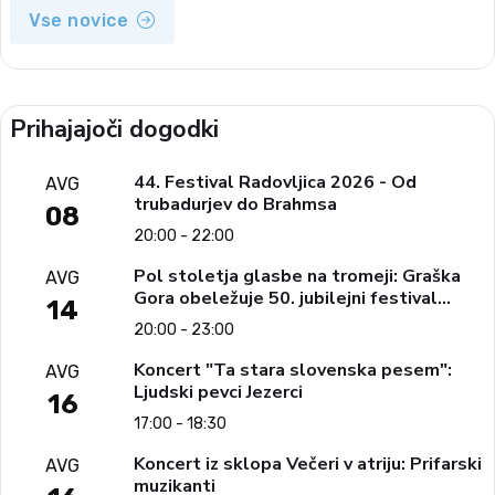
Vse novice
Prihajajoči dogodki
44. Festival Radovljica 2026 - Od
AVG
trubadurjev do Brahmsa
08
20:00 - 22:00
Pol stoletja glasbe na tromeji: Graška
AVG
Gora obeležuje 50. jubilejni festival
14
narodno-zabavne glasbe
20:00 - 23:00
Koncert "Ta stara slovenska pesem":
AVG
Ljudski pevci Jezerci
16
17:00 - 18:30
Koncert iz sklopa Večeri v atriju: Prifarski
AVG
muzikanti