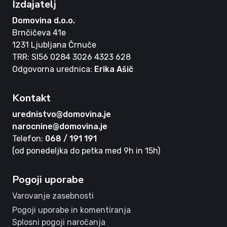
Izdajatelj
Domovina d.o.o.
Brnčičeva 41e
1231 Ljubljana Črnuče
TRR: SI56 0284 3026 4323 628
Odgovorna urednica:
Erika Ašič
Kontakt
urednistvo@domovina.je
narocnine@domovina.je
Telefon:
068 / 191 191
(od ponedeljka do petka med 9h in 15h)
Pogoji uporabe
Varovanje zasebnosti
Pogoji uporabe in komentiranja
Splosni pogoji naročanja