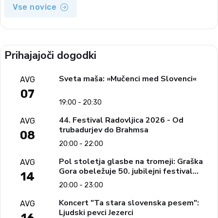
Vse novice
Prihajajoči dogodki
Sveta maša: »Mučenci med Slovenci«
AVG
07
19:00 - 20:30
44. Festival Radovljica 2026 - Od
AVG
trubadurjev do Brahmsa
08
20:00 - 22:00
Pol stoletja glasbe na tromeji: Graška
AVG
Gora obeležuje 50. jubilejni festival
14
narodno-zabavne glasbe
20:00 - 23:00
Koncert "Ta stara slovenska pesem":
AVG
Ljudski pevci Jezerci
16