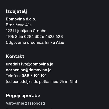
Izdajatelj
Domovina d.o.o.
Brnčičeva 41e
1231 Ljubljana Črnuče
TRR: SI56 0284 3026 4323 628
Odgovorna urednica:
Erika Ašič
Kontakt
urednistvo@domovina.je
narocnine@domovina.je
Telefon:
068 / 191 191
(od ponedeljka do petka med 9h in 15h)
Pogoji uporabe
Varovanje zasebnosti