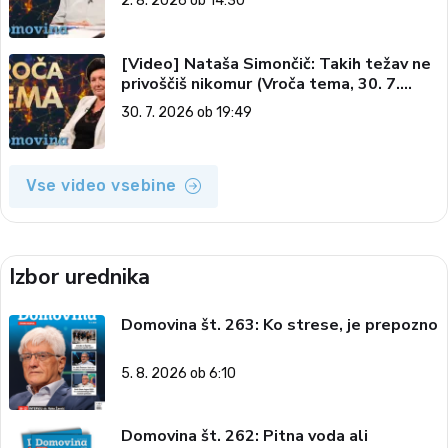
2. 8. 2026 ob 14:30
[Video] Nataša Simončič: Takih težav ne
privoščiš nikomur (Vroča tema, 30. 7.
2026)
30. 7. 2026 ob 19:49
Vse video vsebine
Izbor urednika
Domovina št. 263: Ko strese, je prepozno
5. 8. 2026 ob 6:10
Domovina št. 262: Pitna voda ali