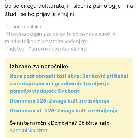
bo še enega doktorata, in sicer iz psihologije – na
študij se bo prijavila v tujini.
#leonida zalokar
#fokalna skupina za celovito obravnavo otrok in
mladostnikov z nevarnim vedenjem
#odstop
#strokovni center planina
Izbrano za naročnike
Nove podrobnosti tožilstva: Janković pritiskal
za izdajo spornih gradbenih dovoljenj s
pomočjo vladajoče Svobode
Domovina 228: Zmaga kulture življenja
Domovina št. 228: Zmaga kulture življenja
Še niste naročnik Domovine? Obiščite našo
naročniško stran