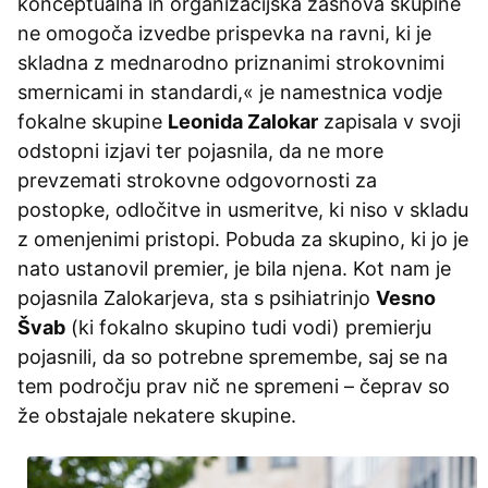
konceptualna in organizacijska zasnova skupine
ne omogoča izvedbe prispevka na ravni, ki je
skladna z mednarodno priznanimi strokovnimi
smernicami in standardi,« je namestnica vodje
fokalne skupine
Leonida Zalokar
zapisala v svoji
odstopni izjavi ter pojasnila, da ne more
prevzemati strokovne odgovornosti za
postopke, odločitve in usmeritve, ki niso v skladu
z omenjenimi pristopi. Pobuda za skupino, ki jo je
nato ustanovil premier, je bila njena. Kot nam je
pojasnila Zalokarjeva, sta s psihiatrinjo
Vesno
Švab
(ki fokalno skupino tudi vodi) premierju
pojasnili, da so potrebne spremembe, saj se na
tem področju prav nič ne spremeni – čeprav so
že obstajale nekatere skupine.