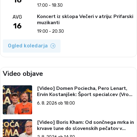
17:00 - 18:30
Koncert iz sklopa Večeri v atriju: Prifarski
AVG
muzikanti
16
19:00 - 20:30
Ogled koledarja
Video objave
[Video] Domen Pociecha, Pero Lenart,
Ervin Kostanjšek: Šport specialcev (Vroča
tema, 6. 8. 2026)
6. 8. 2026 ob 18:00
[Video] Boris Kham: Od sončnega mrka in
krvave lune do slovenskih pečatov v
vesolju (Vroča tema, 2. 8. 2026)