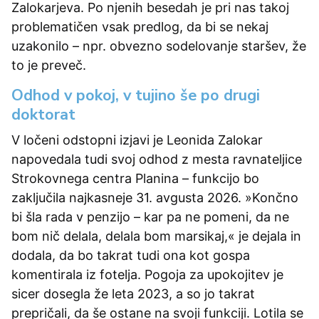
Zalokarjeva. Po njenih besedah je pri nas takoj
problematičen vsak predlog, da bi se nekaj
uzakonilo – npr. obvezno sodelovanje staršev, že
to je preveč.
Odhod v pokoj, v tujino še po drugi
doktorat
V ločeni odstopni izjavi je Leonida Zalokar
napovedala tudi svoj odhod z mesta ravnateljice
Strokovnega centra Planina – funkcijo bo
zaključila najkasneje 31. avgusta 2026. »Končno
bi šla rada v penzijo – kar pa ne pomeni, da ne
bom nič delala, delala bom marsikaj,« je dejala in
dodala, da bo takrat tudi ona kot gospa
komentirala iz fotelja. Pogoja za upokojitev je
sicer dosegla že leta 2023, a so jo takrat
prepričali, da še ostane na svoji funkciji. Lotila se