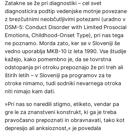
Zatakne se že pri diagnostiki – cel svet
diagnosticira podtip vedenjske motnje povezane
z brezčutnimi neobčutljivimi potezami (uradno v
DSM-5: Conduct Disorder with Limited Prosocial
Emotions, Childhood-Onset Type), pri nas tega
ne poznamo. Morda zato, ker se v Sloveniji še
vedno uporablja MKB-10 iz leta 1990. Vse študije
kažejo, kako pomembno je, da se tovrstna
odstopanja pri otroku prepoznajo že pri treh ali
štirih letih – v Sloveniji pa programov za te
otroke nimamo, tudi sodniki nevarnega otroka
niti nimajo kam dati.
»Pri nas so naredili stigmo, etiketo, vendar pa
gre le za znanstveni konstrukt, ki ga je treba
pravočasno prepoznati in obravnavati, tako kot
depresijo ali anksioznost,« je povedala