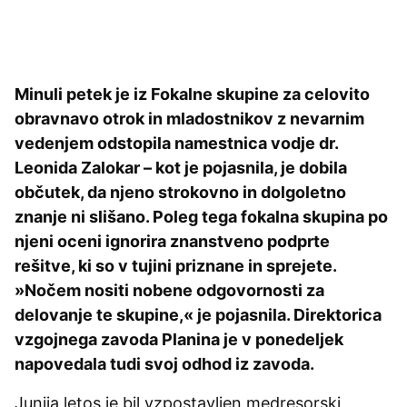
Minuli petek je iz Fokalne skupine za celovito
obravnavo otrok in mladostnikov z nevarnim
vedenjem odstopila namestnica vodje dr.
Leonida Zalokar – kot je pojasnila, je dobila
občutek, da njeno strokovno in dolgoletno
znanje ni slišano. Poleg tega fokalna skupina po
njeni oceni ignorira znanstveno podprte
rešitve, ki so v tujini priznane in sprejete.
»Nočem nositi nobene odgovornosti za
delovanje te skupine,« je pojasnila. Direktorica
vzgojnega zavoda Planina je v ponedeljek
napovedala tudi svoj odhod iz zavoda.
Junija letos je bil vzpostavljen medresorski