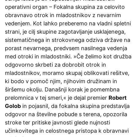
operativni organ – Fokalna skupina za celovito
obravnavo otrok in mladostnikov z nevarnim
vedenjem. Kot lahko preberemo na vladni spletni
strani, je cilj skupine zagotavljanje usklajenega,
sistematičnega in strokovnega odziva države na
porast nevarnega, predvsem nasilnega vedenja
med otroki in mladostniki. »Če želimo kot družba
odgovorno skrbeti za dobrobit otrok in
mladostnikov, moramo skupaj oblikovati rešitve,
ki bodo v pomoč njim, njihovim družinam in
širšemu okolju. Današnji korak je pomembna
prelomnica v tej smeri,« je dejal premier
Robert
Golob
in pojasnil, da fokalna skupina predstavlja
odgovor na številne pobude s terena, opozorila
stroke ter pritiske javnosti glede nujnosti
učinkovitega in celostnega pristopa k obravnavi