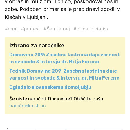
v obraz in mu zlomil ličnico, poškodoval nos in
zobe. Podoben primer se je pred dnevi zgodil v
Klečah v Ljubljani.
#romi
#protest
#Šentjernej
#ciilna iniciativa
Izbrano za naročnike
Domovina 209: Zasebna lastnina daje varnost
in svobodo & Intervju dr. Mitja Ferenc
Tednik Domovina 209: Zasebna lastnina daje
varnost in svobodo & Intervju dr. Mitja Ferenc
Ogledalo slovenskemu domoljubju
Še niste naročnik Domovine? Obiščite našo
naročniško stran