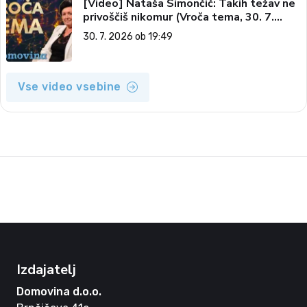
[Video] Nataša Simončič: Takih težav ne
privoščiš nikomur (Vroča tema, 30. 7.
2026)
30. 7. 2026 ob 19:49
Vse video vsebine
Izdajatelj
Domovina d.o.o.