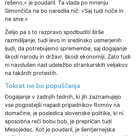
rešeno,« je poudaril. Ta vlada po mnenju
Simončiča ne bo naredila nič: »Saj tudi noče in
ne sme.«
Želijo pa s to razpravo spodbuditi širše
razmišljanje, tudi levo in sredinsko usmerjenih
ljudi, da potrebujemo spremembe, saj dogajanje
škodi narodu in državi, škodi ekonomiji. Zato tudi
ni navdušen nad udeležbo strankarskih veljakov
na takšnih protestih.
Tokrat ne bo popuščanja
Dogajanje v zadnjih tednih, ki jih zaznamujejo
vse pogostejši napadi pripadnikov Romov na
domačine, je posledica slovenske politike, ki ni
sposobna reči bobu bob, je prepričan tudi
Mesojedec. Kot je poudaril, je šentjernejska