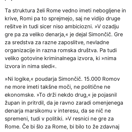
Ta struktura želi Rome vedno imeti nebogljene in
krive, Romi pa to sprejmejo, saj ne vidijo druge
rešitve in tudi sicer niso ambiciozni. »V ozadju
gre pa za veliko denarja,« je dejal Simončič. Gre
za sredstva za razne zaposlitve, nevladne
organizacije in razna romska društva. Pa tudi
veliko gotovine kriminalnega izvora, ki »nima
izvora in nima sledi«.
»Ni logike,« poudarja Simončič. 15.000 Romov
ne more imeti takšne moči, ne politične ne
ekonomske. »To drži nekdo drug,« je pojasnil
župan in pritrdil, da je ravno zaradi omenjenega
denarja marsikomu v interesu, da se nič ne
spremeni, tudi v politiki. »V resnici ne gre za
Rome. Če bi šlo za Rome, bi bilo to že zdavnaj