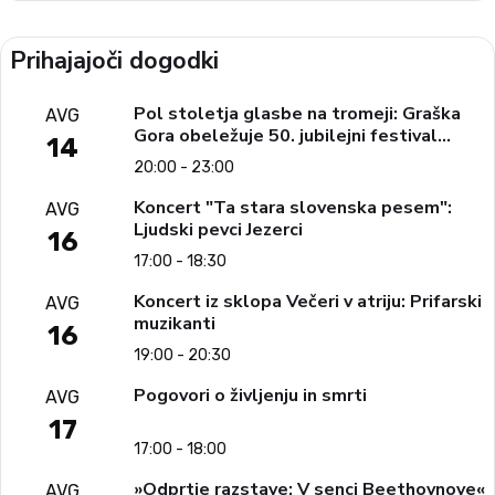
Prihajajoči dogodki
Pol stoletja glasbe na tromeji: Graška
AVG
Gora obeležuje 50. jubilejni festival
14
narodno-zabavne glasbe
20:00 - 23:00
Koncert "Ta stara slovenska pesem":
AVG
Ljudski pevci Jezerci
16
17:00 - 18:30
Koncert iz sklopa Večeri v atriju: Prifarski
AVG
muzikanti
16
19:00 - 20:30
Pogovori o življenju in smrti
AVG
17
17:00 - 18:00
»Odprtje razstave: V senci Beethovnove«
AVG