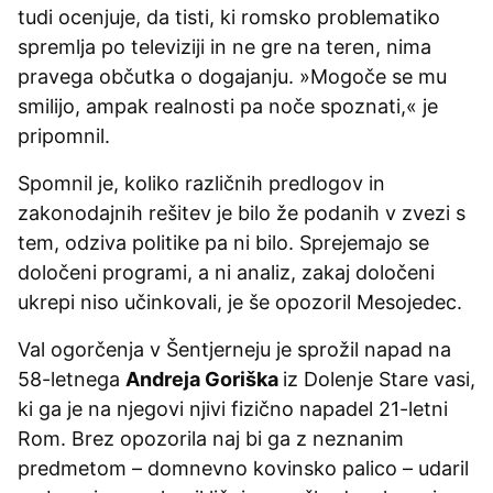
tudi ocenjuje, da tisti, ki romsko problematiko
spremlja po televiziji in ne gre na teren, nima
pravega občutka o dogajanju. »Mogoče se mu
smilijo, ampak realnosti pa noče spoznati,« je
pripomnil.
Spomnil je, koliko različnih predlogov in
zakonodajnih rešitev je bilo že podanih v zvezi s
tem, odziva politike pa ni bilo. Sprejemajo se
določeni programi, a ni analiz, zakaj določeni
ukrepi niso učinkovali, je še opozoril Mesojedec.
Val ogorčenja v Šentjerneju je sprožil napad na
58-letnega
Andreja Goriška
iz Dolenje Stare vasi,
ki ga je na njegovi njivi fizično napadel 21-letni
Rom. Brez opozorila naj bi ga z neznanim
predmetom – domnevno kovinsko palico – udaril