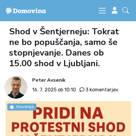
Shod v Šentjerneju: Tokrat
ne bo popuščanja, samo še
stopnjevanje. Danes ob
15.00 shod v Ljubljani.
Peter Avsenik
16. 7. 2025 ob 10:10
3 komentarjev
Slovenija