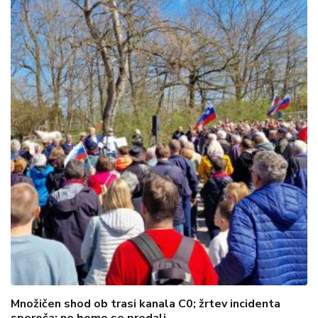
Množičen shod ob trasi kanala C0; žrtev incidenta
sporoča: ne bomo se predali