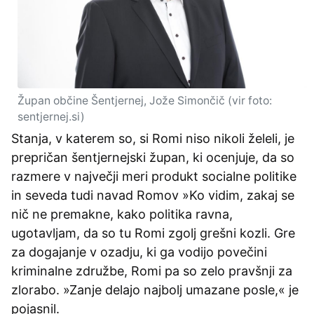
Župan občine Šentjernej, Jože Simončič (vir foto:
sentjernej.si)
Stanja, v katerem so, si Romi niso nikoli želeli, je
prepričan šentjernejski župan, ki ocenjuje, da so
razmere v največji meri produkt socialne politike
in seveda tudi navad Romov »Ko vidim, zakaj se
nič ne premakne, kako politika ravna,
ugotavljam, da so tu Romi zgolj grešni kozli. Gre
za dogajanje v ozadju, ki ga vodijo povečini
kriminalne združbe, Romi pa so zelo pravšnji za
zlorabo. »Zanje delajo najbolj umazane posle,« je
pojasnil.