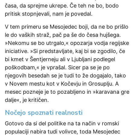
časa, da sprejme ukrepe. Če teh ne bo, bodo
pritisk stopnjevali, nam je povedal.
V tem primeru se Mesojedec boji, da ne bo prišlo
le do vaških straž, pač pa še do česa hujšega.
»Nekomu se bo utrgalo,« opozarja vodja regijske
iniciative. »Si predstavljate, kaj bi se zgodilo, če
bi kmet v Šentjerneju ali v Ljubljani podlegel
poškodbam,« je vprašal. Sicer pa se je po
njegovih besedah se je tudi to že dogajalo, tako
v Novem mestu kot v Kočevju in Grosuplju. A
mesec pozneje je to pozabljeno in »karavana gre
dalje«, je kritičen.
Nočejo spoznati realnosti
Gotovo da si del politike na ta način v romski
populaciji nabira tudi volivce, toda Mesojedec