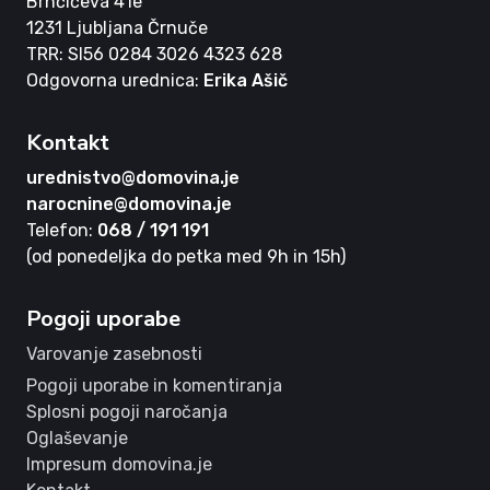
Brnčičeva 41e
1231 Ljubljana Črnuče
TRR: SI56 0284 3026 4323 628
Odgovorna urednica:
Erika Ašič
Kontakt
urednistvo@domovina.je
narocnine@domovina.je
Telefon:
068 / 191 191
(od ponedeljka do petka med 9h in 15h)
Pogoji uporabe
Varovanje zasebnosti
Pogoji uporabe in komentiranja
Splosni pogoji naročanja
Oglaševanje
Impresum domovina.je