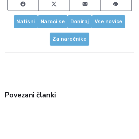
Share on Facebook
Share on Twitter
Share by email
Natisni
Naroči se
Doniraj
Vse novice
Za naročnike
Povezani članki