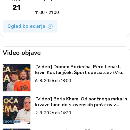
21
11:00 - 21:00
Ogled koledarja
Video objave
[Video] Domen Pociecha, Pero Lenart,
Ervin Kostanjšek: Šport specialcev (Vroča
tema, 6. 8. 2026)
6. 8. 2026 ob 18:00
[Video] Boris Kham: Od sončnega mrka in
krvave lune do slovenskih pečatov v
vesolju (Vroča tema, 2. 8. 2026)
2. 8. 2026 ob 14:30