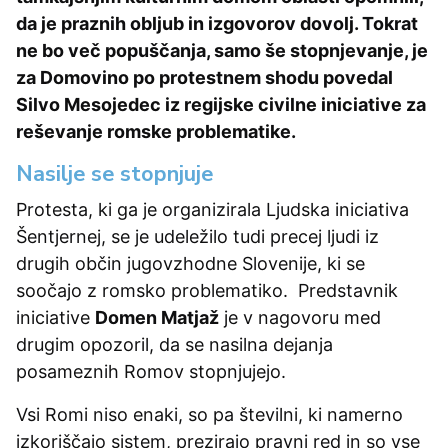
da je praznih obljub in izgovorov dovolj. Tokrat
ne bo več popuščanja, samo še stopnjevanje, je
za Domovino po protestnem shodu povedal
Silvo Mesojedec iz regijske civilne iniciative za
reševanje romske problematike.
Nasilje se stopnjuje
Protesta, ki ga je organizirala Ljudska iniciativa
Šentjernej, se je udeležilo tudi precej ljudi iz
drugih občin jugovzhodne Slovenije, ki se
soočajo z romsko problematiko. Predstavnik
iniciative
Domen Matjaž
je v nagovoru med
drugim opozoril, da se nasilna dejanja
posameznih Romov stopnjujejo.
Vsi Romi niso enaki, so pa številni, ki namerno
izkoriščajo sistem, prezirajo pravni red in so vse