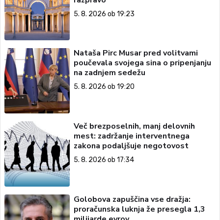
5. 8. 2026 ob 19:23
Nataša Pirc Musar pred volitvami
poučevala svojega sina o pripenjanju
na zadnjem sedežu
5. 8. 2026 ob 19:20
Več brezposelnih, manj delovnih
mest: zadržanje interventnega
zakona podaljšuje negotovost
5. 8. 2026 ob 17:34
Golobova zapuščina vse dražja:
proračunska luknja že presegla 1,3
milijarde evrov