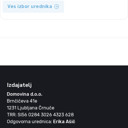
Ves izbor urednika
Izdajatelj
Domovina d.o.o.
Brnčičeva 41e
1231 Ljubljana Črnuče
TRR: SI56 0284 3026 4323 628
Odgovorna urednica:
Erika Ašič