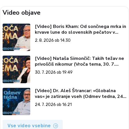
Video objave
[Video] Boris Kham: Od sončnega mrka in
krvave lune do slovenskih pečatov v
vesolju (Vroča tema, 2. 8. 2026)
2. 8. 2026 ob 14:30
[Video] Nataša Simončič: Takih težav ne
privoščiš nikomur (Vroča tema, 30. 7.
2026)
30. 7. 2026 ob 19:49
[Video] Dr. Aleš Štrancar: »Globalna
vas« je zatiranje vseh (Odmev tedna, 24.
7. 2026)
24. 7. 2026 ob 16:21
Vse video vsebine