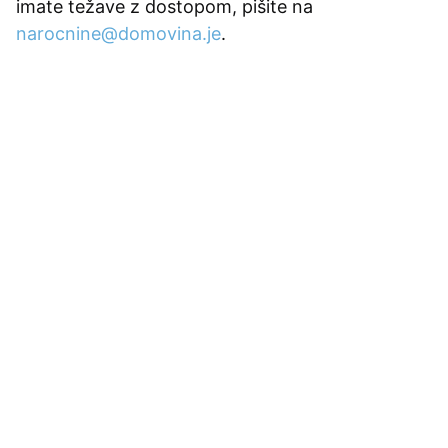
imate težave z dostopom, pišite na
narocnine@domovina.je
.