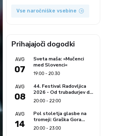
Vse naročniške vsebine
Prihajajoči dogodki
Sveta maša: »Mučenci
AVG
med Slovenci«
07
19:00 - 20:30
44. Festival Radovljica
AVG
2026 - Od trubadurjev do
08
Brahmsa
20:00 - 22:00
Pol stoletja glasbe na
AVG
tromeji: Graška Gora
14
obeležuje 50. jubilejni
20:00 - 23:00
festival narodno-zabavne