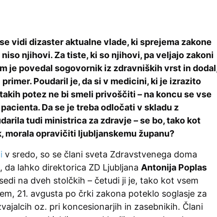
se vidi dizaster aktualne vlade, ki sprejema zakone
 niso njihovi. Za tiste, ki so njihovi, pa veljajo zakoni
 je povedal sogovornik iz zdravniških vrst in dodal
i primer. Poudaril je, da si v medicini, ki je izrazito
takih potez ne bi smeli privoščiti – na koncu se vse
pacienta. Da se je treba odločati v skladu z
arila tudi ministrica za zdravje – se bo, tako kot
, morala opravičiti ljubljanskemu županu?
i
v sredo, so se člani sveta Zdravstvenega doma
i, da lahko direktorica ZD Ljubljana
Antonija Poplas
sedi na dveh stolčkih – četudi ji je, tako kot vsem
jem, 21. avgusta po črki zakona poteklo soglasje za
zvajalcih oz. pri koncesionarjih in zasebnikih. Člani