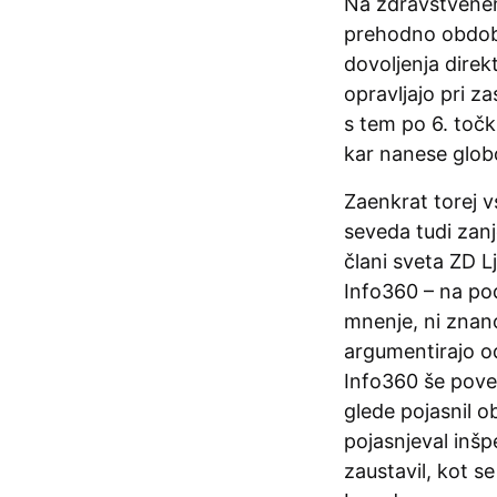
Na zdravstvenem 
prehodno obdobje
dovoljenja direk
opravljajo pri z
s tem po 6. točk
kar nanese glob
Zaenkrat torej v
seveda tudi zanjo
člani sveta ZD Lj
Info360 – na po
mnenje, ni znan
argumentirajo od
Info360 še poved
glede pojasnil o
pojasnjeval inš
zaustavil, kot s