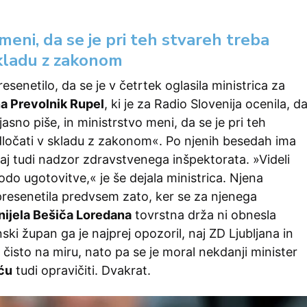
meni, da se je pri teh stvareh treba
skladu z zakonom
esenetilo, da se je v četrtek oglasila ministrica za
na Prevolnik Rupel
, ki je za Radio Slovenija ocenila, d
asno piše, in ministrstvo meni, da se je pri teh
dločati v skladu z zakonom«. Po njenih besedah ima
aj tudi nadzor zdravstvenega inšpektorata. »Videli
o ugotovitve,« je še dejala ministrica. Njena
 presenetila predvsem zato, ker se za njenega
nijela Bešiča Loredana
tovrstna drža ni obnesla
anski župan ga je najprej opozoril, naj ZD Ljubljana in
i čisto na miru, nato pa se je moral nekdanji minister
ću
tudi opravičiti. Dvakrat.