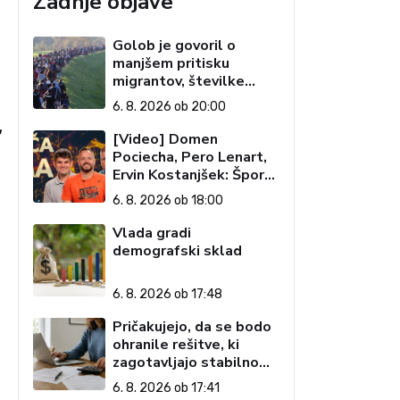
Zadnje objave
Golob je govoril o
manjšem pritisku
migrantov, številke
govorijo drugače
6. 8. 2026 ob 20:00
,
[Video] Domen
Pociecha, Pero Lenart,
Ervin Kostanjšek: Šport
specialcev (Vroča tema,
6. 8. 2026 ob 18:00
6. 8. 2026)
Vlada gradi
demografski sklad
6. 8. 2026 ob 17:48
Pričakujejo, da se bodo
ohranile rešitve, ki
zagotavljajo stabilno
davčno okolje
6. 8. 2026 ob 17:41