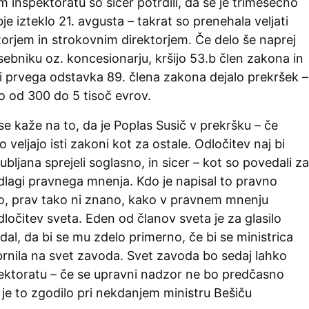
inšpektoratu so sicer potrdili, da se je trimesečno
 izteklo 21. avgusta – takrat so prenehala veljati
torjem in strokovnim direktorjem. Če delo še naprej
asebniku oz. koncesionarju, kršijo 53.b člen zakona in
i prvega odstavka 89. člena zakona dejalo prekršek –
o od 300 do 5 tisoč evrov.
se kaže na to, da je Poplas Susič v prekršku – če
 veljajo isti zakoni kot za ostale. Odločitev naj bi
ubljana sprejeli soglasno, in sicer – kot so povedali za
dlagi pravnega mnenja. Kdo je napisal to pravno
o, prav tako ni znano, kako v pravnem mnenju
ločitev sveta. Eden od članov sveta je za glasilo
al, da bi se mu zdelo primerno, če bi se ministrica
brnila na svet zavoda. Svet zavoda bo sedaj lahko
pektoratu – če se upravni nadzor ne bo predčasno
e je to zgodilo pri nekdanjem ministru Bešiču