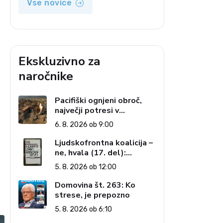
Vse novice
Ekskluzivno za
naročnike
a
Pacifiški ognjeni obroč,
največji potresi v
zgodovini in cena pozabe
6. 8. 2026 ob 9:00
Ljudskofrontna koalicija –
ne, hvala (17. del):
Priprave na sestop z
5. 8. 2026 ob 12:00
oblasti – dvorska
opozicija 6: Gramsci na
Domovina št. 263: Ko
delu: Revija 2000 in
strese, je prepozno
revolucionarna izvotlitev
5. 8. 2026 ob 6:10
krščanstva