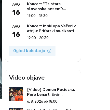
glasbe
Koncert "Ta stara
AVG
slovenska pesem":
16
Ljudski pevci Jezerci
17:00 - 18:30
Koncert iz sklopa Večeri v
AVG
atriju: Prifarski muzikanti
16
19:00 - 20:30
Ogled koledarja
Video objave
[Video] Domen Pociecha,
Pero Lenart, Ervin
Kostanjšek: Šport
6. 8. 2026 ob 18:00
specialcev (Vroča tema, 6.
8. 2026)