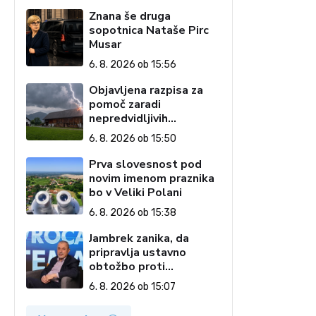
Znana še druga
sopotnica Nataše Pirc
Musar
6. 8. 2026 ob 15:56
Objavljena razpisa za
pomoč zaradi
nepredvidljivih
dogodkov na kmetiji
6. 8. 2026 ob 15:50
Prva slovesnost pod
novim imenom praznika
bo v Veliki Polani
6. 8. 2026 ob 15:38
Jambrek zanika, da
pripravlja ustavno
obtožbo proti
predsednici: To je
6. 8. 2026 ob 15:07
popolnoma neresnična
informacija