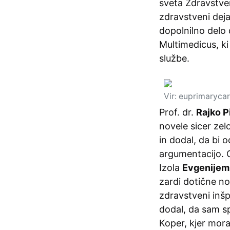
sveta Zdravstve
zdravstveni deja
dopolnilno delo
Multimedicus, ki
službe.
Vir: euprimaryca
Prof. dr.
Rajko P
novele sicer zelo
in dodal, da bi 
argumentacijo. G
Izola
Evgenijem
zardi dotične n
zdravstveni inšpe
dodal, da sam s
Koper, kjer mor