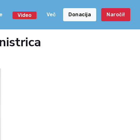
e
Več
Donacija
Naroči!
Video
nistrica