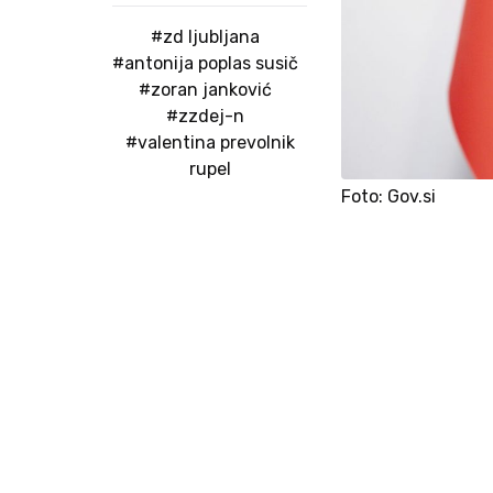
#zd ljubljana
#antonija poplas susič
#zoran janković
#zzdej-n
#valentina prevolnik
rupel
Foto: Gov.si