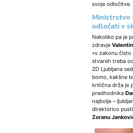
svoje odločitve.
Ministrstvo 
odločati v 
Nekoliko pa je pr
zdravje
Valenti
»v zakonu čisto j
stvareh treba o
ZD Ljubljana sed
bomo, kakšne bod
kritična drža je
predhodnika
Da
najbolje – ljublj
direktorico pust
Zoranu Jankovi