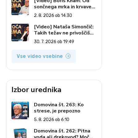
[Video] Boris Kham: Od
sončnega mrka in krvave
lune do slovenskih
2. 8. 2026 ob 14:30
pečatov v vesolju (Vroča
tema, 2. 8. 2026)
[Video] Nataša Simončič:
Takih težav ne privoščiš
nikomur (Vroča tema, 30.
30. 7. 2026 ob 19:49
7. 2026)
Vse video vsebine
Izbor urednika
Domovina št. 263: Ko
strese, je prepozno
5. 8. 2026 ob 6:10
Domovina št. 262: Pitna
voda ali drekovod? Moč