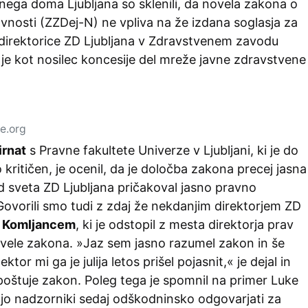
nega doma Ljubljana so sklenili, da novela zakona o
vnosti (ZZDej-N) ne vpliva na že izdana soglasja za
 direktorice ZD Ljubljana v Zdravstvenem zavodu
 je kot nosilec koncesije del mreže javne zdravstvene
re.org
irnat
s Pravne fakultete Univerze v Ljubljani, ki je do
 kritičen, je ocenil, da je določba zakona precej jasna
od sveta ZD Ljubljana pričakoval jasno pravno
ovorili smo tudi z zdaj že nekdanjim direktorjem ZD
 Komljancem
, ki je odstopil z mesta direktorja prav
ovele zakona. »Jaz sem jasno razumel zakon in še
ktor mi ga je julija letos prišel pojasnit,« je dejal in
poštuje zakon. Poleg tega je spomnil na primer Luke
ajo nadzorniki sedaj odškodninsko odgovarjati za