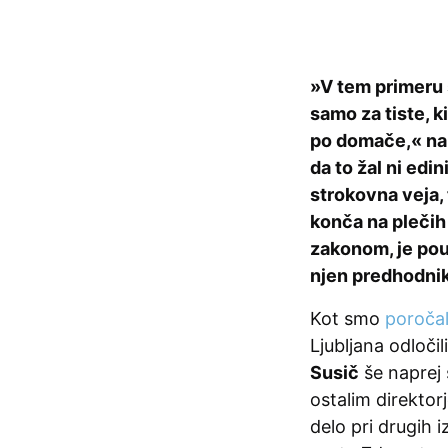
»V tem primeru 
samo za tiste, ki
po domače,« nam
da to žal ni edin
strokovna veja, 
konča na plečih 
zakonom, je poud
njen predhodnik
Kot smo
poročal
Ljubljana odločil
Susič
še naprej 
ostalim direktor
delo pri drugih i