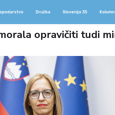
spodarstvo
Družba
Slovenija 35
Kolumn
orala opravičiti tudi mi