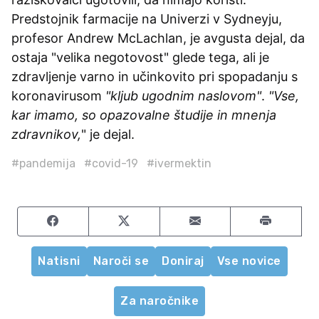
Predstojnik farmacije na Univerzi v Sydneyju,
profesor Andrew McLachlan, je avgusta dejal, da
ostaja "velika negotovost" glede tega, ali je
zdravljenje varno in učinkovito pri spopadanju s
koronavirusom
"kljub ugodnim naslovom"
.
"Vse,
kar imamo, so opazovalne študije in mnenja
zdravnikov,
" je dejal.
#pandemija
#covid-19
#ivermektin
Share on Facebook
Share on Twitter
Share by email
Natisni
Naroči se
Doniraj
Vse novice
Za naročnike