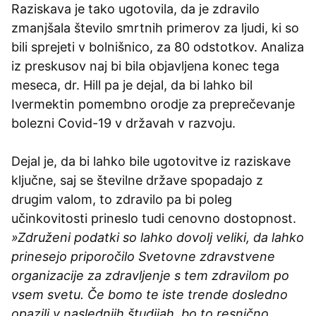
Raziskava je tako ugotovila, da je zdravilo
zmanjšala število smrtnih primerov za ljudi, ki so
bili sprejeti v bolnišnico, za 80 odstotkov. Analiza
iz preskusov naj bi bila objavljena konec tega
meseca, dr. Hill pa je dejal, da bi lahko bil
Ivermektin pomembno orodje za preprečevanje
bolezni Covid-19 v državah v razvoju.
Dejal je, da bi lahko bile ugotovitve iz raziskave
ključne, saj se številne države spopadajo z
drugim valom, to zdravilo pa bi poleg
učinkovitosti prineslo tudi cenovno dostopnost.
»Združeni podatki so lahko dovolj veliki, da lahko
prinesejo priporočilo Svetovne zdravstvene
organizacije za zdravljenje s tem zdravilom po
vsem svetu. Če bomo te iste trende dosledno
opazili v naslednjih študijah, bo to resnično