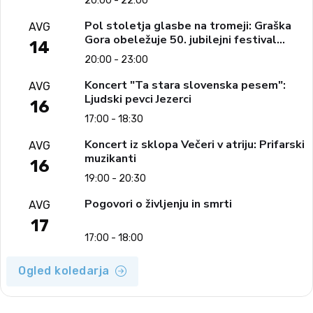
20:00 - 22:00
Pol stoletja glasbe na tromeji: Graška
AVG
Gora obeležuje 50. jubilejni festival
14
narodno-zabavne glasbe
20:00 - 23:00
Koncert "Ta stara slovenska pesem":
AVG
Ljudski pevci Jezerci
16
17:00 - 18:30
Koncert iz sklopa Večeri v atriju: Prifarski
AVG
muzikanti
16
19:00 - 20:30
Pogovori o življenju in smrti
AVG
17
17:00 - 18:00
Ogled koledarja