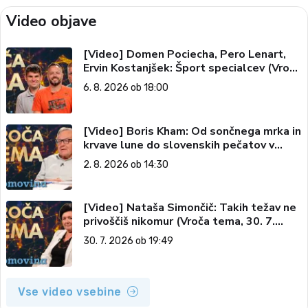
Video objave
[Video] Domen Pociecha, Pero Lenart,
Ervin Kostanjšek: Šport specialcev (Vroča
tema, 6. 8. 2026)
6. 8. 2026 ob 18:00
[Video] Boris Kham: Od sončnega mrka in
krvave lune do slovenskih pečatov v
vesolju (Vroča tema, 2. 8. 2026)
2. 8. 2026 ob 14:30
[Video] Nataša Simončič: Takih težav ne
privoščiš nikomur (Vroča tema, 30. 7.
2026)
30. 7. 2026 ob 19:49
Vse video vsebine