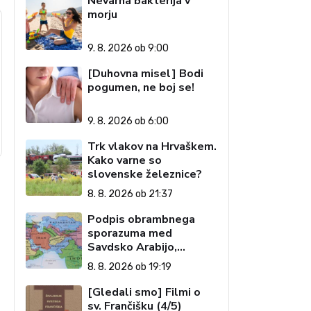
Nevarna bakterija v
morju
9. 8. 2026 ob 9:00
[Duhovna misel] Bodi
pogumen, ne boj se!
9. 8. 2026 ob 6:00
Trk vlakov na Hrvaškem.
Kako varne so
slovenske železnice?
8. 8. 2026 ob 21:37
Podpis obrambnega
sporazuma med
Savdsko Arabijo,
Pakistanom in Turčijo
8. 8. 2026 ob 19:19
[Gledali smo] Filmi o
sv. Frančišku (4/5)