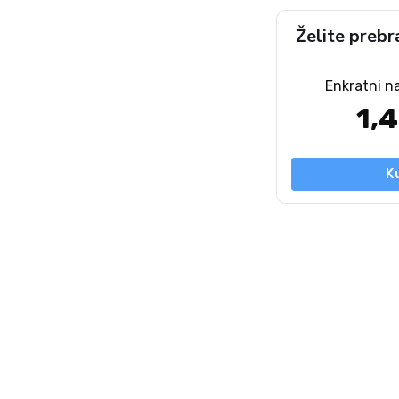
Želite prebr
Enkratni n
1,
K