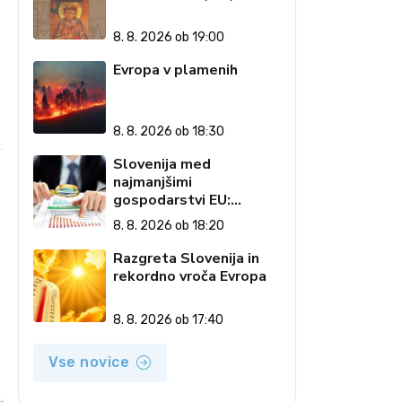
8. 8. 2026 ob 19:00
Evropa v plamenih
8. 8. 2026 ob 18:30
Slovenija med
najmanjšimi
gospodarstvi EU:
Golobova vlada pustila
8. 8. 2026 ob 18:20
visoke račune državi
Razgreta Slovenija in
rekordno vroča Evropa
8. 8. 2026 ob 17:40
Vse novice