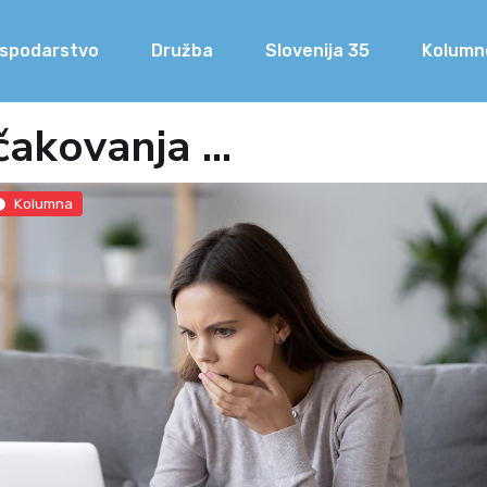
spodarstvo
Družba
Slovenija 35
Kolumn
čakovanja ...
Kolumna