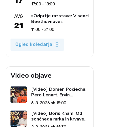
17
17:00 - 18:00
»Odprtje razstave: V senci
AVG
Beethovnove«
21
11:00 - 21:00
Ogled koledarja
Video objave
[Video] Domen Pociecha,
Pero Lenart, Ervin
Kostanjšek: Šport
6. 8. 2026 ob 18:00
specialcev (Vroča tema, 6.
8. 2026)
[Video] Boris Kham: Od
sončnega mrka in krvave
lune do slovenskih