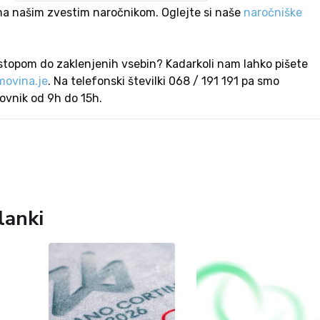
na našim zvestim naročnikom. Oglejte si naše
naročniške
stopom do zaklenjenih vsebin? Kadarkoli nam lahko pišete
ovina.je
. Na telefonski številki 068 / 191 191 pa smo
lovnik od 9h do 15h.
lanki