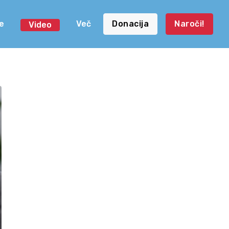
e
Več
Donacija
Naroči!
Video