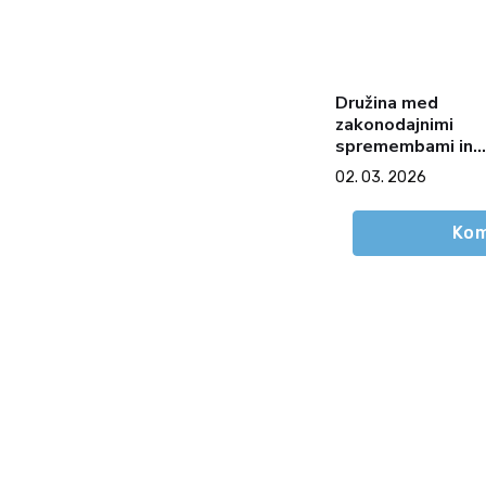
Družina med
zakonodajnimi
spremembami in
finančnimi pritiski
02. 03. 2026
Kom