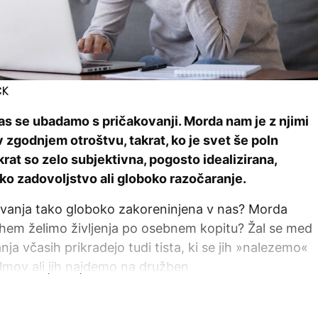
CK
as se ubadamo s pričakovanji. Morda nam je z njimi
 zgodnjem otroštvu, takrat, ko je svet še poln
krat so zelo subjektivna, pogosto idealizirana,
hko zadovoljstvo ali globoko razočaranje.
ovanja tako globoko zakoreninjena v nas? Morda
tihem želimo življenja po osebnem kopitu? Žal se med
nja včasih prikradejo tudi tista, ki se jih »nalezemo«
ilmov ali jih najdemo na družben