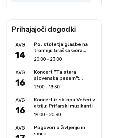
Prihajajoči dogodki
Pol stoletja glasbe na
AVG
tromeji: Graška Gora
14
obeležuje 50. jubilejni
20:00 - 23:00
festival narodno-zabavne
glasbe
Koncert "Ta stara
AVG
slovenska pesem":
16
Ljudski pevci Jezerci
17:00 - 18:30
Koncert iz sklopa Večeri v
AVG
atriju: Prifarski muzikanti
16
19:00 - 20:30
Pogovori o življenju in
AVG
smrti