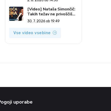
2. 8. 2026 ob 14:30
pečatov v vesolju (Vroča
tema, 2. 8. 2026)
[Video] Nataša Simončič:
Takih težav ne privoščiš
nikomur (Vroča tema, 30.
30. 7. 2026 ob 19:49
7. 2026)
Vse video vsebine
Pogoji uporabe