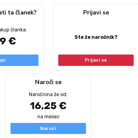
ati ta članek?
Prijavi se
akup članka:
Ste že naročnik?
49 €
upi
Prijavi se
Naroči se
Naročnina že od:
16,25 €
na mesec
Naroči