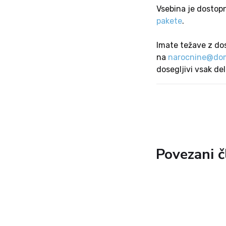
Vsebina je dostop
pakete
.
Imate težave z do
na
narocnine@dom
dosegljivi vsak de
Povezani č