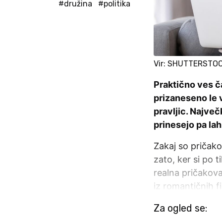
#družina
#politika
Vir: SHUTTERSTO
Praktično ves č
prizaneseno le v
pravljic. Največ
prinesejo pa la
Zakaj so pričak
zato, ker si po 
realna pričakova
iz romantičnih f
Za ogled se: