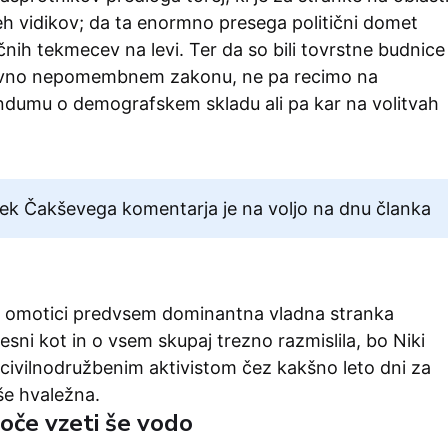
veh vidikov; da ta enormno presega politični domet
ičnih tekmecev na levi. Ter da so bili tovrstne budnice
ativno nepomembnem zakonu, ne pa recimo na
dumu o demografskem skladu ali pa kar na volitvah
ek Čakševega komentarja je na voljo na dnu članka
i omotici predvsem dominantna vladna stranka
desni kot in o vsem skupaj trezno razmislila, bo Niki
civilnodružbenim aktivistom čez kakšno leto dni za
še hvaležna.
oče vzeti še vodo