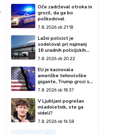
Oče zadrževal otroka in
a
grozil, da ga bo
poškodoval
7. 8. 2026 ob 21:18
Lažni policist je
sodeloval pri najmanj
16 uradnih policijskih
postopkih
7. 8. 2026 ob 20:22
EU je kaznovala
ameriške tehnološke
gigante, Trump grozi s
carinami
7. 8. 2026 ob 18:37
V Ljubljani pogrešan
mladoletnik, ste ga
videli?
7. 8. 2026 ob 16:58