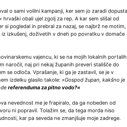
al o sami volilni kampanji, ker sem jo zaradi dopust
«
hrvaški obali ujel zgolj za rep. A kar sem slišal od
er si pogledal in prebral za nazaj, se najbrž ne motim,
iz izkušenj, doživetih v dneh po povratku v domače
inarskemu vajencu, ki se na mojih lokalnih portalih
em naročil, naj pri nekaj županih preveri stališče do
m se odloča. Vprašanje, ki ga je zastavil, se je v
m izdelku glasilo takole:
»Gospod župan, kakšno je
ede
referenduma za pitno vodo?«
gova nevednost me je frapiralo, da ga nobeden od
oru ni popravil. Tolažim se, da tega morda niso
 vljudnosti, kar pa seveda ne zmanjšuje moje zadrege.