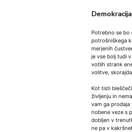
Demokracija
Potrebno se bo s
potrošniškega ka
merjenih čustven
je vse bolj tudi 
votlih strank en
volitve, skorajda
Kot tisti blešče
življenju in nema
vam ga prodaja v
nobene veze s pi
dobljen v trenutk
ne pa v kakršnek