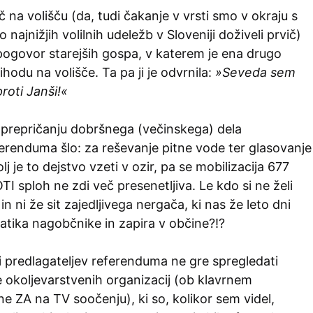
č na volišču (da, tudi čakanje v vrsti smo v okraju s
 najnižjih volilnih udeležb v Sloveniji doživeli prvič)
pogovor starejših gospa, v katerem je ena drugo
hodu na volišče. Ta pa ji je odvrnila:
»Seveda sem
proti Janši!«
o prepričanju dobršnega (večinskega) dela
erenduma šlo: za reševanje pitne vode ter glasovanje
lj je to dejstvo vzeti v ozir, pa se mobilizacija 677
TI sploh ne zdi več presenetljiva. Le kdo si ne želi
in ni že sit zajedljivega nergača, ki nas že leto dni
atika nagobčnike in zapira v občine?!?
i predlagateljev referenduma ne gre spregledati
 okoljevarstvenih organizacij (ob klavrnem
e ZA na TV soočenju), ki so, kolikor sem videl,