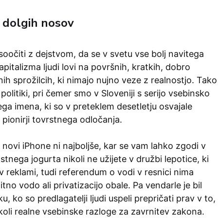
 dolgih nosov
oočiti z dejstvom, da se v svetu vse bolj navitega
pitalizma ljudi lovi na površnih, kratkih, dobro
ih sprožilcih, ki nimajo nujno veze z realnostjo. Tako
v politiki, pri čemer smo v Sloveniji s serijo vsebinsko
ega imena, ki so v preteklem desetletju osvajale
 pionirji tovrstnega odločanja.
či novi iPhone ni najboljše, kar se vam lahko zgodi v
stnega jogurta nikoli ne užijete v družbi lepotice, ki
 reklami, tudi referendum o vodi v resnici nima
tno vodo ali privatizacijo obale. Pa vendarle je bil
u, ko so predlagatelji ljudi uspeli prepričati prav v to,
oli realne vsebinske razloge za zavrnitev zakona.