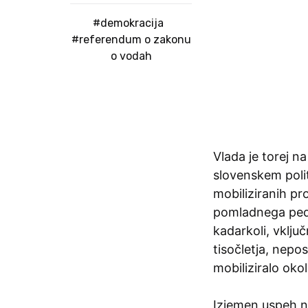
#demokracija
#referendum o zakonu
o vodah
Vlada je torej n
slovenskem poli
mobiliziranih pr
pomladnega pedi
kadarkoli, vklju
tisočletja, nepo
mobiliziralo okol
Izjemen uspeh na