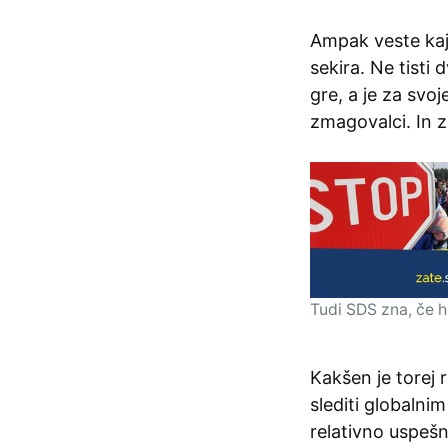
Ampak veste kaj
sekira. Ne tisti 
gre, a je za svo
zmagovalci. In z
Tudi SDS zna, če ho
Kakšen je torej 
slediti globalni
relativno uspeš