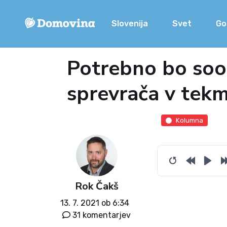
Slovenija
Svet
Go
Potrebno bo sooč
sprevrača v tekm
Kolumna
Rok Čakš
13. 7. 2021 ob 6:34
31 komentarjev