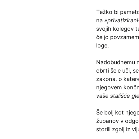
Težko bi pametov
na
»privatizirani
svojih kolegov t
če jo povzamem 
loge.
Nadobudnemu nov
obrti šele uči, s
zakona, o katere
njegovem končne
vaše stališče gl
Še bolj kot nje
županov v odgov
storili zgolj iz