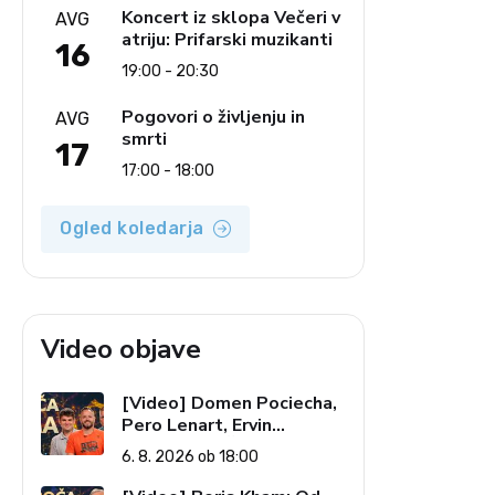
Koncert iz sklopa Večeri v
AVG
atriju: Prifarski muzikanti
16
19:00 - 20:30
Pogovori o življenju in
AVG
smrti
17
17:00 - 18:00
Ogled koledarja
Video objave
[Video] Domen Pociecha,
Pero Lenart, Ervin
Kostanjšek: Šport
6. 8. 2026 ob 18:00
specialcev (Vroča tema, 6.
8. 2026)