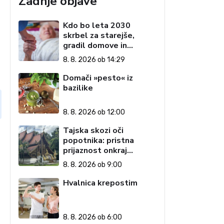
Zadnje objave
Kdo bo leta 2030
skrbel za starejše,
gradil domove in
zagotavljal javne
8. 8. 2026 ob 14:29
storitve?
Domači »pesto« iz
bazilike
8. 8. 2026 ob 12:00
Tajska skozi oči
popotnika: pristna
prijaznost onkraj
razglednic (1. del)
8. 8. 2026 ob 9:00
Hvalnica krepostim
8. 8. 2026 ob 6:00