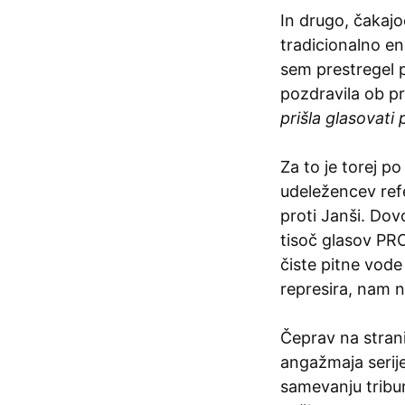
In drugo, čakajo
tradicionalno eno
sem prestregel 
pozdravila ob pri
prišla glasovati 
Za to je torej p
udeležencev ref
proti Janši. Dovo
tisoč glasov PRO
čiste pitne vode 
represira, nam n
Čeprav na stran
angažmaja serije
samevanju tribun