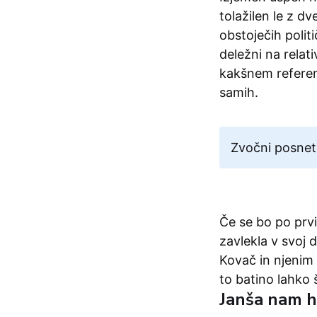
tolažilen le z d
obstoječih polit
deležni na rel
kakšnem referen
samih.
Zvočni posnet
Če se bo po prv
zavlekla v svoj 
Kovač in njenim 
to batino lahko 
Janša nam h