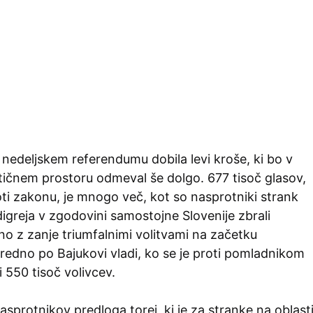
a nedeljskem referendumu dobila levi kroše, ki bo v
tičnem prostoru odmeval še dolgo. 677 tisoč glasov,
oti zakonu, je mnogo več, kot so nasprotniki strank
greja v zgodovini samostojne Slovenije zbrali
čno z zanje triumfalnimi volitvami na začetku
sredno po Bajukovi vladi, ko se je proti pomladnikom
i 550 tisoč volivcev.
sprotnikov predloga torej, ki je za stranke na oblast