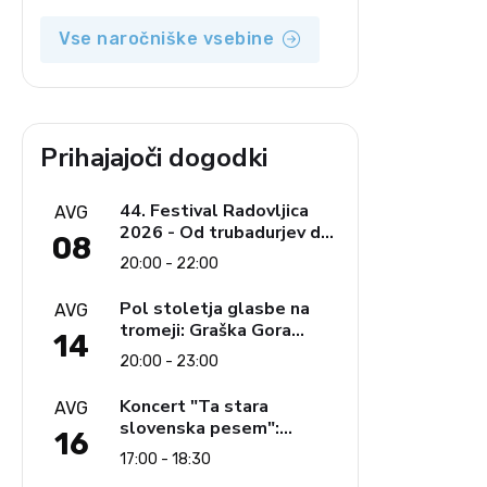
Vse naročniške vsebine
Prihajajoči dogodki
44. Festival Radovljica
AVG
2026 - Od trubadurjev do
08
Brahmsa
20:00 - 22:00
Pol stoletja glasbe na
AVG
tromeji: Graška Gora
14
obeležuje 50. jubilejni
20:00 - 23:00
festival narodno-zabavne
glasbe
Koncert "Ta stara
AVG
slovenska pesem":
16
Ljudski pevci Jezerci
17:00 - 18:30