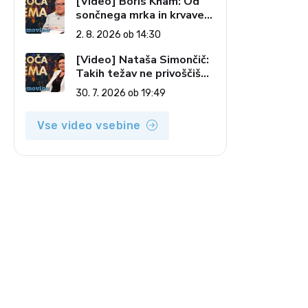
[Video] Boris Kham: Od
sončnega mrka in krvave
lune do slovenskih
2. 8. 2026 ob 14:30
pečatov v vesolju (Vroča
tema, 2. 8. 2026)
[Video] Nataša Simončič:
Takih težav ne privoščiš
nikomur (Vroča tema, 30.
30. 7. 2026 ob 19:49
7. 2026)
Vse video vsebine