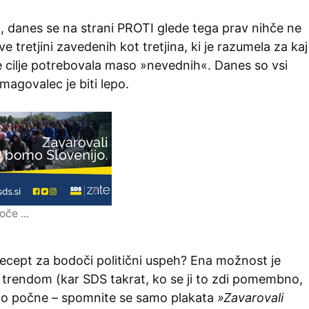
, danes se na strani PROTI glede tega prav nihče ne
dve tretjini zavedenih kot tretjina, ki je razumela za kaj
je cilje potrebovala maso »nevednih«. Danes so vsi
magovalec je biti lepo.
če ...
recept za bodoči politični uspeh? Ena možnost je
m trendom (kar SDS takrat, ko se ji to zdi pomembno,
no počne – spomnite se samo plakata
»Zavarovali