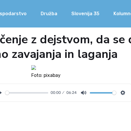
spodarstvo
Družba
Slovenija 35
Kolumn
enje z dejstvom, da se 
o zavajanja in laganja
Foto: pixabay
00:00
06:24