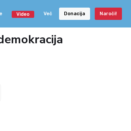
e
Več
Donacija
Naroči!
Video
demokracija