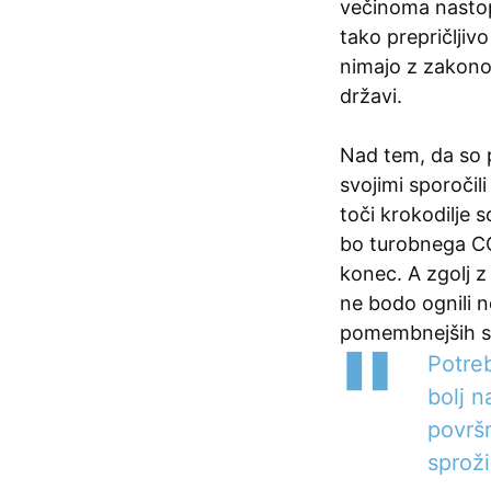
večinoma nastop
tako prepričljivo
nimajo z zakono
državi.
Nad tem, da so p
svojimi sporočili
toči krokodilje s
bo turobnega CO
konec. A zgolj z
ne bodo ognili 
pomembnejših 
Potreb
bolj n
površn
sproži