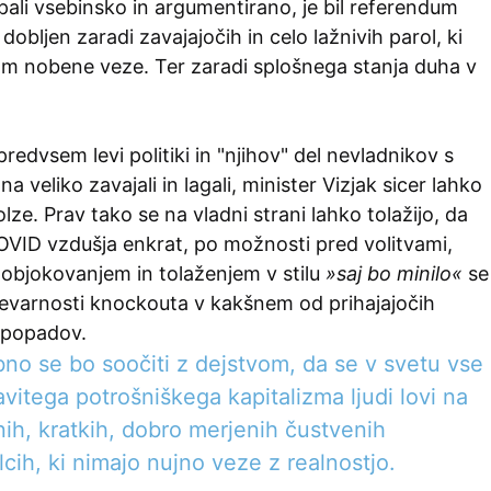
ali vsebinsko in argumentirano, je bil referendum
 dobljen zaradi zavajajočih in celo lažnivih parol, ki
m nobene veze. Ter zaradi splošnega stanja duha v
redvsem levi politiki in "njihov" del nevladnikov s
 na veliko zavajali in lagali, minister Vizjak sicer lahko
olze. Prav tako se na vladni strani lahko tolažijo, da
VID vzdušja enkrat, po možnosti pred volitvami,
 objokovanjem in tolaženjem v stilu
»saj bo minilo«
se
nevarnosti knockouta v kakšnem od prihajajočih
spopadov.
no se bo soočiti z dejstvom, da se v svetu vse
avitega potrošniškega kapitalizma ljudi lovi na
ih, kratkih, dobro merjenih čustvenih
lcih, ki nimajo nujno veze z realnostjo.