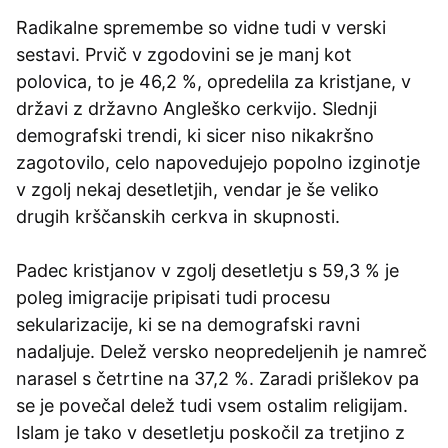
Radikalne spremembe so vidne tudi v verski
sestavi. Prvič v zgodovini se je manj kot
polovica, to je 46,2 %, opredelila za kristjane, v
državi z državno Angleško cerkvijo. Slednji
demografski trendi, ki sicer niso nikakršno
zagotovilo, celo napovedujejo popolno izginotje
v zgolj nekaj desetletjih, vendar je še veliko
drugih krščanskih cerkva in skupnosti.
Padec kristjanov v zgolj desetletju s 59,3 % je
poleg imigracije pripisati tudi procesu
sekularizacije, ki se na demografski ravni
nadaljuje. Delež versko neopredeljenih je namreč
narasel s četrtine na 37,2 %. Zaradi prišlekov pa
se je povečal delež tudi vsem ostalim religijam.
Islam je tako v desetletju poskočil za tretjino z