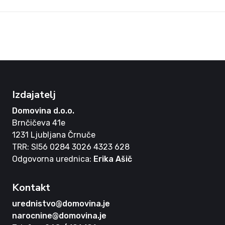
Izdajatelj
Domovina d.o.o.
Brnčičeva 41e
1231 Ljubljana Črnuče
TRR: SI56 0284 3026 4323 628
Odgovorna urednica:
Erika Ašič
Kontakt
urednistvo@domovina.je
narocnine@domovina.je