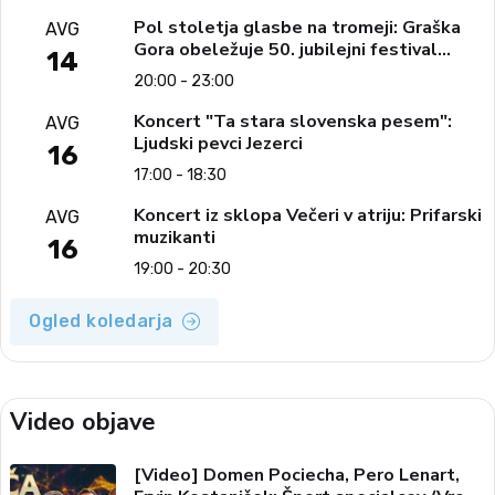
Pol stoletja glasbe na tromeji: Graška
AVG
Gora obeležuje 50. jubilejni festival
14
narodno-zabavne glasbe
20:00 - 23:00
Koncert "Ta stara slovenska pesem":
AVG
Ljudski pevci Jezerci
16
17:00 - 18:30
Koncert iz sklopa Večeri v atriju: Prifarski
AVG
muzikanti
16
19:00 - 20:30
Ogled koledarja
Video objave
[Video] Domen Pociecha, Pero Lenart,