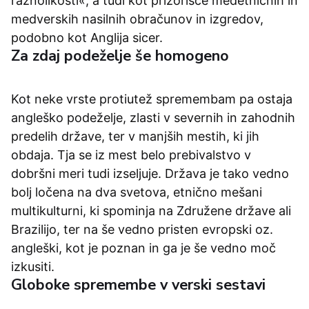
raznolikosti«, a tudi kot prizorišče medetničnih in
medverskih nasilnih obračunov in izgredov,
podobno kot Anglija sicer.
Za zdaj podeželje še homogeno
Kot neke vrste protiutež spremembam pa ostaja
angleško podeželje, zlasti v severnih in zahodnih
predelih države, ter v manjših mestih, ki jih
obdaja. Tja se iz mest belo prebivalstvo v
dobršni meri tudi izseljuje. Država je tako vedno
bolj ločena na dva svetova, etnično mešani
multikulturni, ki spominja na Združene države ali
Brazilijo, ter na še vedno pristen evropski oz.
angleški, kot je poznan in ga je še vedno moč
izkusiti.
Globoke spremembe v verski sestavi