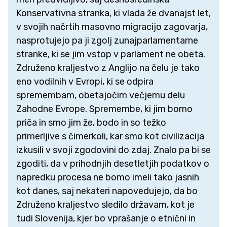
Konservativna stranka, ki vlada že dvanajst let,
v svojih načrtih masovno migracijo zagovarja,
nasprotujejo pa ji zgolj zunajparlamentarne
stranke, ki se jim vstop v parlament ne obeta.
Združeno kraljestvo z Anglijo na čelu je tako
eno vodilnih v Evropi, ki se odpira
spremembam, obetajočim večjemu delu
Zahodne Evrope. Spremembe, ki jim bomo
priča in smo jim že, bodo in so težko
primerljive s čimerkoli, kar smo kot civilizacija
izkusili v svoji zgodovini do zdaj. Znalo pa bi se
zgoditi, da v prihodnjih desetletjih podatkov o
napredku procesa ne bomo imeli tako jasnih
kot danes, saj nekateri napovedujejo, da bo
Združeno kraljestvo sledilo državam, kot je
tudi Slovenija, kjer bo vprašanje o etnični in