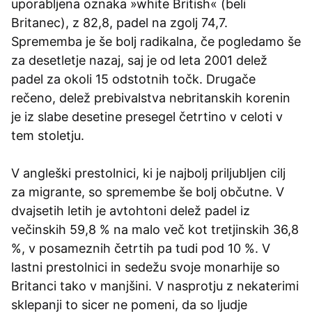
uporabljena oznaka »white British« (beli
Britanec), z 82,8, padel na zgolj 74,7.
Sprememba je še bolj radikalna, če pogledamo še
za desetletje nazaj, saj je od leta 2001 delež
padel za okoli 15 odstotnih točk. Drugače
rečeno, delež prebivalstva nebritanskih korenin
je iz slabe desetine presegel četrtino v celoti v
tem stoletju.
V angleški prestolnici, ki je najbolj priljubljen cilj
za migrante, so spremembe še bolj občutne. V
dvajsetih letih je avtohtoni delež padel iz
večinskih 59,8 % na malo več kot tretjinskih 36,8
%, v posameznih četrtih pa tudi pod 10 %. V
lastni prestolnici in sedežu svoje monarhije so
Britanci tako v manjšini. V nasprotju z nekaterimi
sklepanji to sicer ne pomeni, da so ljudje