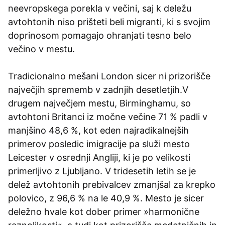
neevropskega porekla v večini, saj k deležu
avtohtonih niso prišteti beli migranti, ki s svojim
doprinosom pomagajo ohranjati tesno belo
večino v mestu.
Tradicionalno mešani London sicer ni prizorišče
največjih sprememb v zadnjih desetletjih.V
drugem največjem mestu, Birminghamu, so
avtohtoni Britanci iz močne večine 71 % padli v
manjšino 48,6 %, kot eden najradikalnejših
primerov posledic imigracije pa služi mesto
Leicester v osrednji Angliji, ki je po velikosti
primerljivo z Ljubljano. V tridesetih letih se je
delež avtohtonih prebivalcev zmanjšal za krepko
polovico, z 96,6 % na le 40,9 %. Mesto je sicer
deležno hvale kot dober primer »harmonične