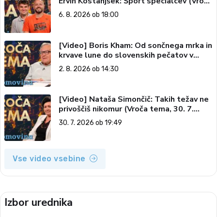
Ervin Kostanjšek: Šport specialcev (Vroča
tema, 6. 8. 2026)
6. 8. 2026 ob 18:00
[Video] Boris Kham: Od sončnega mrka in
krvave lune do slovenskih pečatov v
vesolju (Vroča tema, 2. 8. 2026)
2. 8. 2026 ob 14:30
[Video] Nataša Simončič: Takih težav ne
privoščiš nikomur (Vroča tema, 30. 7.
2026)
30. 7. 2026 ob 19:49
Vse video vsebine
Izbor urednika