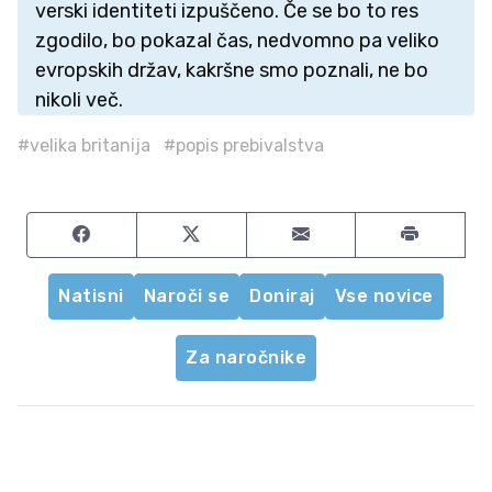
verski identiteti izpuščeno. Če se bo to res
zgodilo, bo pokazal čas, nedvomno pa veliko
evropskih držav, kakršne smo poznali, ne bo
nikoli več.
#velika britanija
#popis prebivalstva
Share on Facebook
Share on Twitter
Share by email
Natisni
Naroči se
Doniraj
Vse novice
Za naročnike