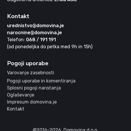
Kontakt
urednistvo@domovina.je
narocnine@domovina.je
Telefon:
068 / 191 191
(od ponedeljka do petka med 9h in 15h)
Pogoji uporabe
Varovanje zasebnosti
Pogoji uporabe in komentiranja
Splosni pogoji naročanja
Oglaševanje
Impresum domovina.je
Kontakt
©2016-2026,
Domovina d.o.o.