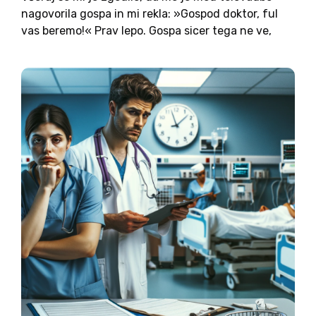
nagovorila gospa in mi rekla: »Gospod doktor, ful
vas beremo!« Prav lepo. Gospa sicer tega ne ve,
ampak je ta spodbuda prišla ravno v pravem času,
ko razmišljam o trudu,...