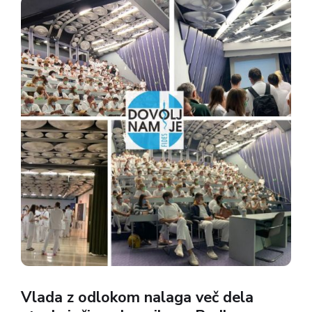
svojih organih. Če bo dogovor sklenjen, se bo
mediacija...
Vlada z odlokom nalaga več dela