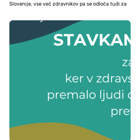
Slovenije, vse več zdravnikov pa se odloča tudi za
umik soglasij za nadurno delo. Po podatkih Fidesa
je takšnih že približno tretjina. Zdravniki
opozarjajo, da javni...