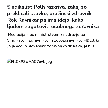
Sindikalist Polh razkriva, zakaj so
preklicali stavko, družinski zdravnik
Rok Ravnikar pa ima idejo, kako
ljudem zagotoviti osebnega zdravnika
Mediacija med ministrstvom za zdravje ter
Sindikatom zdravnikov in zobozdravnikov FIDES, ki
jo je vodilo Slovensko zdravniško društvo, je bila
včeraj po celodnevnih pogovornih vendarle
uspešna, saj je sindikat pozno zvečer preklical
stavko, FIDES in Ministrstvo za zdravje pa...