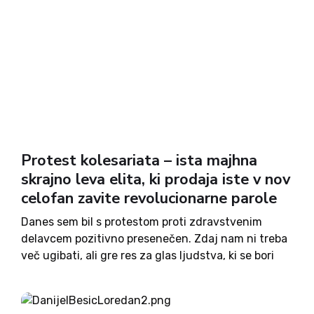
Protest kolesariata – ista majhna
skrajno leva elita, ki prodaja iste v nov
celofan zavite revolucionarne parole
Danes sem bil s protestom proti zdravstvenim
delavcem pozitivno presenečen. Zdaj nam ni treba
več ugibati, ali gre res za glas ljudstva, ki se bori
za dobro vseh bolnikov. Tam ni bilo ljudstva,
ampak skoraj več novinarjev kot protestnikov.
Tam...