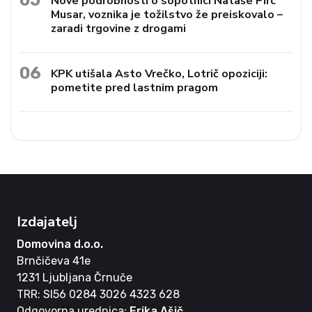
Nove podrobnosti o sopotnici Nataše Pirc
Musar, voznika je tožilstvo že preiskovalo –
zaradi trgovine z drogami
06
KPK utišala Asto Vrečko, Lotrič opoziciji:
pometite pred lastnim pragom
Izdajatelj
Domovina d.o.o.
Brnčičeva 41e
1231 Ljubljana Črnuče
TRR: SI56 0284 3026 4323 628
Odgovorna urednica:
Erika Ašič