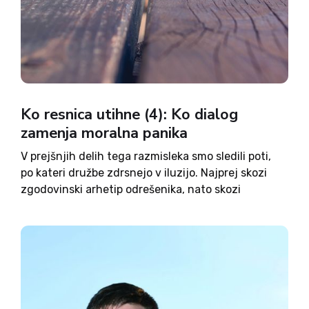
Ko resnica utihne (4): Ko dialog
zamenja moralna panika
V prejšnjih delih tega razmisleka smo sledili poti,
po kateri družbe zdrsnejo v iluzijo. Najprej skozi
zgodovinski arhetip odrešenika, nato skozi
psihologijo množic, ki iz udobja in strahu
sodelujejo pri lastni prevari, in nazadnje skozi
Platonovo jamo – metaforo sveta,...