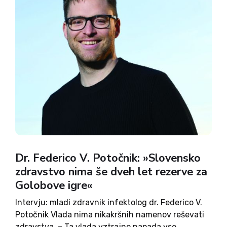
Dr. Federico V. Potočnik: »Slovensko
zdravstvo nima še dveh let rezerve za
Golobove igre«
Intervju: mladi zdravnik infektolog dr. Federico V.
Potočnik Vlada nima nikakršnih namenov reševati
zdravstva. – Ta vlada vztrajno napada vse