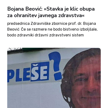
Bojana Beović: »Stavka je klic obupa
za ohranitev javnega zdravstva«
predsednica Zdravniške zbornice prof. dr. Bojana
Beović Če se razmere ne bodo bistveno izboljšale,
bodo zdravniki državni zdravstveni sistem
zapustili. To se že dogaja. – Preprečevanje dvojnih
praks je v Sloveniji doseglo bistveno preveč
medijske pozornosti. – Podaljšanje napotnice za...