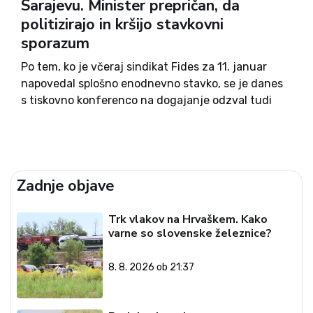
Sarajevu. Minister prepričan, da
politizirajo in kršijo stavkovni
sporazum
Po tem, ko je včeraj sindikat Fides za 11. januar
napovedal splošno enodnevno stavko, se je danes
s tiskovno konferenco na dogajanje odzval tudi
zdravstveni minister Danijel Bešič Loredan. Po
prvem delu, ko je predstavil številke v zdravstvu,
se je...
Zadnje objave
Trk vlakov na Hrvaškem. Kako
varne so slovenske železnice?
8. 8. 2026 ob 21:37