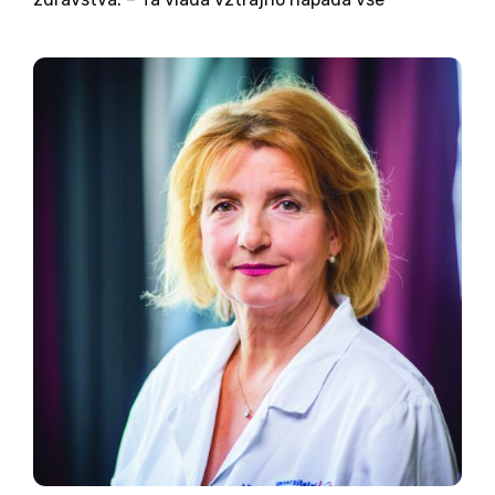
skupine, ki še niso odvisne od nje: zasebne
zavarovalnice, zasebne šole, zasebne vrtce,
zasebne zdravnike, podjetnike pa sploh. –
Oteževali...