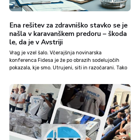
Ena rešitev za zdravniško stavko se je
našla v karavanškem predoru – škoda
le, da je v Avstriji
Vrag je vzel šalo. Včerajšnja novinarska
konferenca Fidesa je že po obrazih sodelujočih
pokazala, kje smo. Utrujeni, siti in razočarani. Tako
mi zdravniki kot vsi naši pacienti. Zdravniška
stavka traja že 100 dni. To je sto dni odpovedanih
terminov, sto...