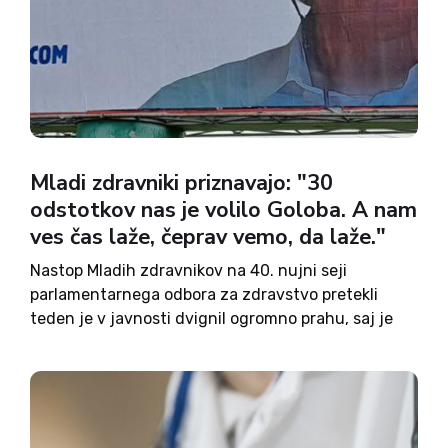
Mladi zdravniki priznavajo: "30
odstotkov nas je volilo Goloba. A nam
ves čas laže, čeprav vemo, da laže."
Nastop Mladih zdravnikov na 40. nujni seji
parlamentarnega odbora za zdravstvo pretekli
teden je v javnosti dvignil ogromno prahu, saj je
bilo na račun vlade Roberta Goloba izrečenih
veliko obtožb o neposrednih lažeh, ki da so jih
različni vladni uradniki...