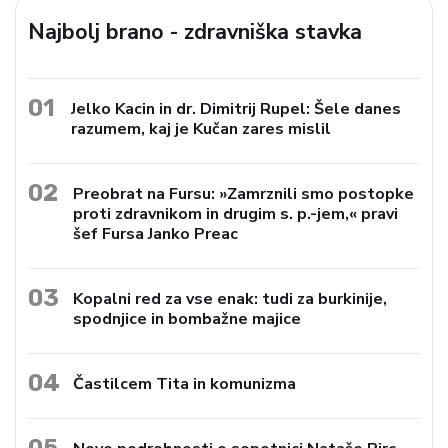
Najbolj brano - zdravniška stavka
01
Jelko Kacin in dr. Dimitrij Rupel: Šele danes
razumem, kaj je Kučan zares mislil
02
Preobrat na Fursu: »Zamrznili smo postopke
proti zdravnikom in drugim s. p.-jem,« pravi
šef Fursa Janko Preac
03
Kopalni red za vse enak: tudi za burkinije,
spodnjice in bombažne majice
04
Častilcem Tita in komunizma
05