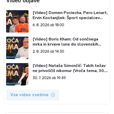
Video objave
[Video] Domen Pociecha, Pero Lenart,
Ervin Kostanjšek: Šport specialcev
(Vroča tema, 6. 8. 2026)
6. 8. 2026 ob 18:00
[Video] Boris Kham: Od sončnega
mrka in krvave lune do slovenskih
pečatov v vesolju (Vroča tema, 2. 8.
2. 8. 2026 ob 14:30
2026)
[Video] Nataša Simončič: Takih težav
ne privoščiš nikomur (Vroča tema, 30.
7. 2026)
30. 7. 2026 ob 19:49
Vse video vsebine