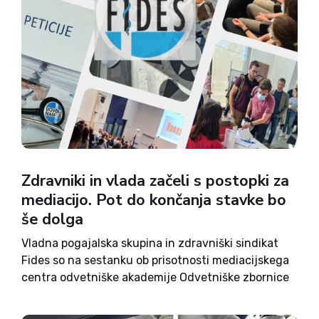
Zdravniki in vlada začeli s postopki za
mediacijo. Pot do končanja stavke bo
še dolga
Vladna pogajalska skupina in zdravniški sindikat
Fides so na sestanku ob prisotnosti mediacijskega
centra odvetniške akademije Odvetniške zbornice
Slovenije pripravili predlog dogovora o mediaciji.
Obe strani morata najprej izhodišča preveriti na