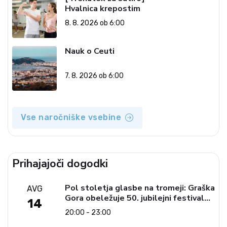
Hvalnica krepostim
8. 8. 2026 ob 6:00
Nauk o Ceuti
7. 8. 2026 ob 6:00
Vse naročniške vsebine
Prihajajoči dogodki
Pol stoletja glasbe na tromeji: Graška
AVG
Gora obeležuje 50. jubilejni festival
14
narodno-zabavne glasbe
20:00 - 23:00