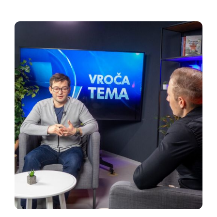
kot pacienti. Ker vlada namerno ignorira pozive
stroke, je stavka zadnji krik sistema, ki ne zdrži
več....