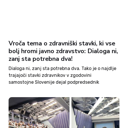
Vroča tema o zdravniški stavki, ki vse
bolj hromi javno zdravstvo: Dialoga ni,
zanj sta potrebna dva!
Dialoga ni, zanj sta potrebna dva. Tako je o najdlje
trajajoči stavki zdravnikov v zgodovini
samostojne Slovenije dejal podpredsednik
sindikata FIDES Janusz Klim, dr. med.. Kritičen je
bil do tega, da vlada ob že dveh neizpolnjenih
zavezah sedaj ponuja še...