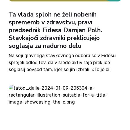
Ta vlada sploh ne želi nobenih
sprememb v zdravstvu, pravi
predsednik Fidesa Damjan Polh.
Stavkajoči zdravniki preklicujejo
soglasja za nadurno delo
Na seji glavnega stavkovnega odbora so v Fidesu
sprejeli odločitev, da v sredo aktivirajo preklice
soglasij povsod tam, kjer so jih izbrali. »To je bil
nujen ukrep, ki smo ga morali narediti prav zaradi
tega, da opozorimo, da si ta...