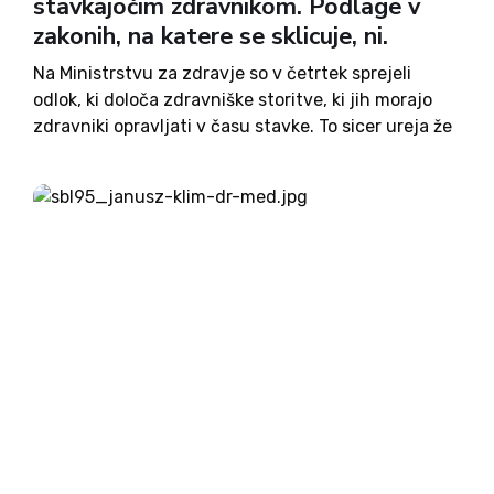
stavkajočim zdravnikom. Podlage v
zakonih, na katere se sklicuje, ni.
Na Ministrstvu za zdravje so v četrtek sprejeli
odlok, ki določa zdravniške storitve, ki jih morajo
zdravniki opravljati v času stavke. To sicer ureja že
46. člen Zakona o zdravniški službi, storitve v
odloku pa se od navedenih v zakonu...