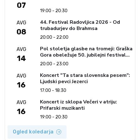
07
19:00 - 20:30
44. Festival Radovljica 2026 - Od
AVG
trubadurjev do Brahmsa
08
20:00 - 22:00
Pol stoletja glasbe na tromeji: Graška
AVG
Gora obeležuje 50. jubilejni festival
14
narodno-zabavne glasbe
20:00 - 23:00
Koncert "Ta stara slovenska pesem":
AVG
Ljudski pevci Jezerci
16
17:00 - 18:30
Koncert iz sklopa Večeri v atriju:
AVG
Prifarski muzikanti
16
19:00 - 20:30
Ogled koledarja