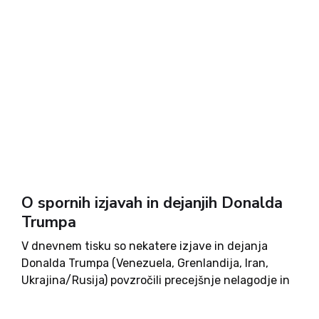
O spornih izjavah in dejanjih Donalda
Trumpa
V dnevnem tisku so nekatere izjave in dejanja
Donalda Trumpa (Venezuela, Grenlandija, Iran,
Ukrajina/Rusija) povzročili precejšnje nelagodje in
razburjenje. Očitali so mu, da ruši dosedanje
mednarodno varnostno ravnovesje, krši