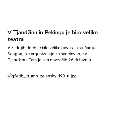
V Tjandžinu in Pekingu je bilo veliko
teatra
V zadnjih dneh je bilo veliko govora o srečanju
Šanghajske organizacije za sodelovanje v
Tjandžinu. Tam je bilo navzočih 26 državnih
voditeljev, pretežno azijskih. V medijih je bilo
slišati nenehno ponavljanje, da gre za
vzpostavljanje novega svetovnega reda, tokrat s...