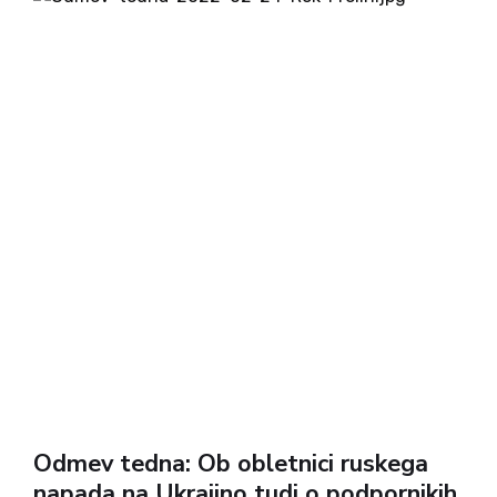
najpomembnejša moža skupine Wagner,
Jevgenij...
Odmev tedna: Ob obletnici ruskega
napada na Ukrajino tudi o podpornikih