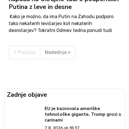
Putina z leve in desne
Kako je možno, da ima Putin na Zahodu podporo
tako nekaterih levičarjev kot nekaterih
desničarjev? Tokratni Odmev tedna ponudi tudi
poskus odgovora na to. Danes mineva eno leto od
ruskega napada na Ukrajino, zato je tokratni
Odmev tedna posvečen...
« Prejšnja
Naslednja »
Zadnje objave
EU je kaznovala ameriške
tehnološke gigante, Trump grozi s
carinami
7. 8. 2026 ob 18:37