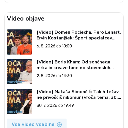
Video objave
[Video] Domen Pociecha, Pero Lenart,
Ervin Kostanjšek: Šport specialcev
(Vroča tema, 6. 8. 2026)
6. 8. 2026 ob 18:00
[Video] Boris Kham: Od sončnega
mrka in krvave lune do slovenskih
pečatov v vesolju (Vroča tema, 2. 8.
2. 8. 2026 ob 14:30
2026)
[Video] Nataša Simončič: Takih težav
ne privoščiš nikomur (Vroča tema, 30.
7. 2026)
30. 7. 2026 ob 19:49
Vse video vsebine