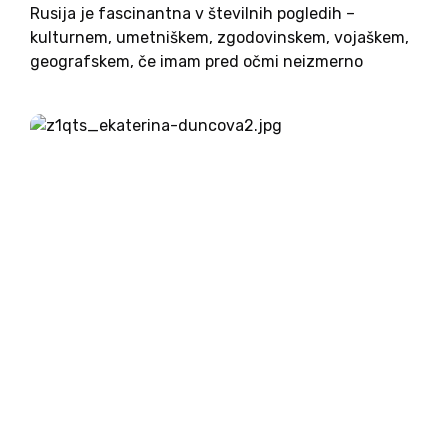
Rusija je fascinantna v številnih pogledih –
kulturnem, umetniškem, zgodovinskem, vojaškem,
geografskem, če imam pred očmi neizmerno
bogastvo naravnih virov, tudi ekonomskem. Kot
državljana Republike Slovenije pa mojo pozornost
najbolj privlači politični in sociološki fenomen
Rusije. Zakaj, ni treba posebej...