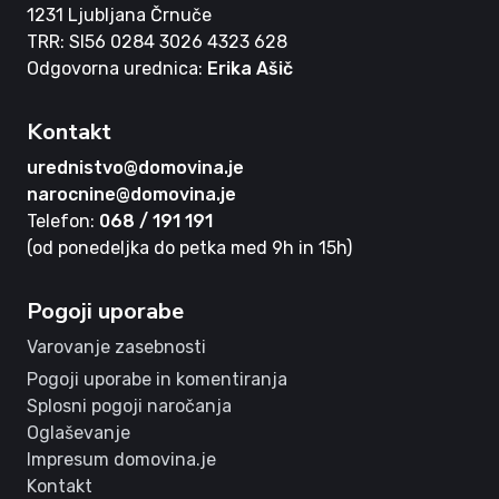
1231 Ljubljana Črnuče
TRR: SI56 0284 3026 4323 628
Odgovorna urednica:
Erika Ašič
Kontakt
urednistvo@domovina.je
narocnine@domovina.je
Telefon:
068 / 191 191
(od ponedeljka do petka med 9h in 15h)
Pogoji uporabe
Varovanje zasebnosti
Pogoji uporabe in komentiranja
Splosni pogoji naročanja
Oglaševanje
Impresum domovina.je
Kontakt