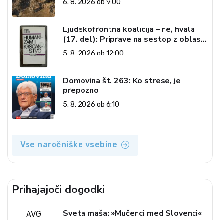
6. 8. 2026 ob 9:00
Ljudskofrontna koalicija – ne, hvala
(17. del): Priprave na sestop z oblasti
– dvorska opozicija 6: Gramsci na delu:
5. 8. 2026 ob 12:00
Revija 2000 in revolucionarna
izvotlitev krščanstva
Domovina št. 263: Ko strese, je
prepozno
5. 8. 2026 ob 6:10
Vse naročniške vsebine
Prihajajoči dogodki
Sveta maša: »Mučenci med Slovenci«
AVG