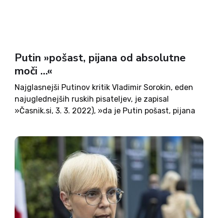
Putin »pošast, pijana od absolutne
moči …«
Najglasnejši Putinov kritik Vladimir Sorokin, eden
najuglednejših ruskih pisateljev, je zapisal
»Časnik.si, 3. 3. 2022), »da je Putin pošast, pijana
od absolutne moči, imperialne agresivnosti in
zlobe … Je okupator v lastni državi. Njegov obraz
je okamenel kot maska, ki...