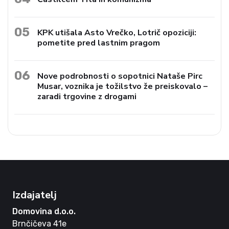
05
KPK utišala Asto Vrečko, Lotrič opoziciji:
pometite pred lastnim pragom
06
Nove podrobnosti o sopotnici Nataše Pirc
Musar, voznika je tožilstvo že preiskovalo –
zaradi trgovine z drogami
Izdajatelj
Domovina d.o.o.
Brnčičeva 41e