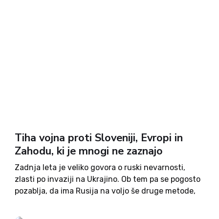
Tiha vojna proti Sloveniji, Evropi in
Zahodu, ki je mnogi ne zaznajo
Zadnja leta je veliko govora o ruski nevarnosti,
zlasti po invaziji na Ukrajino. Ob tem pa se pogosto
pozablja, da ima Rusija na voljo še druge metode,
s katerimi lahko notranje oslabi EU in zavezništvo
Nato. Ko nekdo sliši besedo...