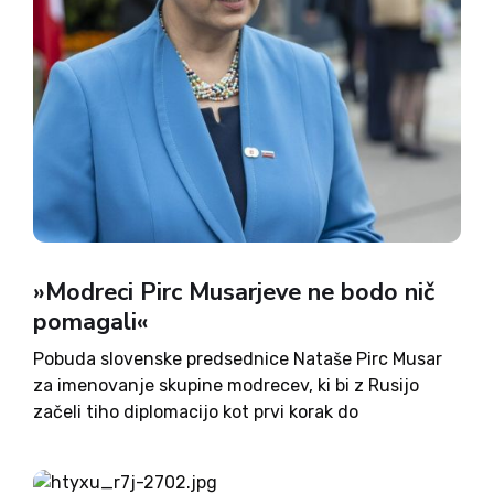
»Modreci Pirc Musarjeve ne bodo nič
pomagali«
Pobuda slovenske predsednice Nataše Pirc Musar
za imenovanje skupine modrecev, ki bi z Rusijo
začeli tiho diplomacijo kot prvi korak do
neposrednega dialoga, v tem trenutku ni realna,
ocenjuje mednarodni pravnik Miha Pogačnik. Kot
ocenjuje, bo vojna namreč zaustavljena takrat,...