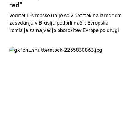
red"
Voditelji Evropske unije so v četrtek na izrednem
zasedanju v Bruslju podprli načrt Evropske
komisije za največjo oborožitev Evrope po drugi
svetovni vojni – 150 milijard evrov bo državam na
voljo za naložbe v obrambo, načrt je skupaj vreden
kar...