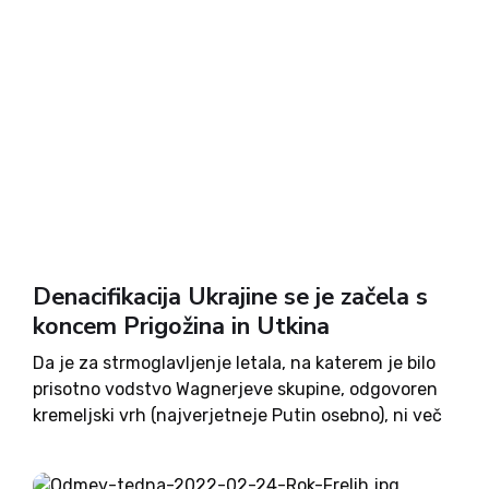
Denacifikacija Ukrajine se je začela s
koncem Prigožina in Utkina
Da je za strmoglavljenje letala, na katerem je bilo
prisotno vodstvo Wagnerjeve skupine, odgovoren
kremeljski vrh (najverjetneje Putin osebno), ni več
nobena skrivnost. Kot splošno dejstvo je sprejeto
tudi, da sta v incidentu umrla dva