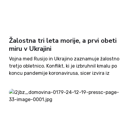
Žalostna tri leta morije, a prvi obeti
miru v Ukrajini
Vojna med Rusijo in Ukrajino zaznamuje žalostno
tretjo obletnico. Konflikt, ki je izbruhnil kmalu po
koncu pandemije koronavirusa, sicer izvira iz
dogodkov vsaj desetletje nazaj. A njegova
eskalacija v začetku leta 2022 je zahtevala
strašljiv krvni davek – več kot...