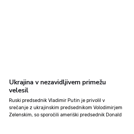
Ukrajina v nezavidljivem primežu
velesil
Ruski predsednik Vladimir Putin je privolil v
srečanje z ukrajinskim predsednikom Volodimirjem
Zelenskim, so sporočili ameriški predsednik Donald
Trump in evropski voditelji. Zelenski je novico
pozdravil in jo po poročanju Guardiana označil za