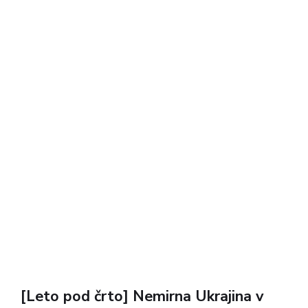
uveljavljen mednarodni pravni red, ustvarja kaos,
kjer velja pravica močnejšega, in...
[Leto pod črto] Nemirna Ukrajina v