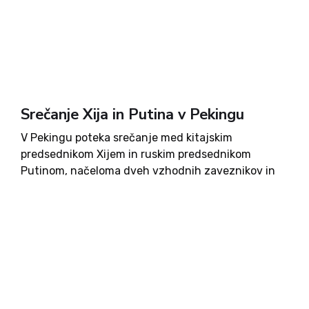
Srečanje Xija in Putina v Pekingu
V Pekingu poteka srečanje med kitajskim
predsednikom Xijem in ruskim predsednikom
Putinom, načeloma dveh vzhodnih zaveznikov in
vodij alianse proti zahodu. Putin upa predvsem na
ekonomske investicije Kitajske, ki bi ruski
ekonomiji dale zagon po štirih letih drage vojne v...