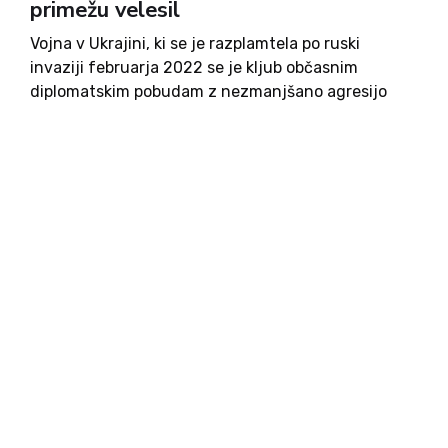
primežu velesil
Vojna v Ukrajini, ki se je razplamtela po ruski
invaziji februarja 2022 se je kljub občasnim
diplomatskim pobudam z nezmanjšano agresijo
nadaljevala tudi v letu 2025. Vojaški spopadi so
zlasti na vzhodu Ukrajine ostali intenzivni,
Ukrajina pa je zlasti s...