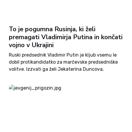
To je pogumna Rusinja, ki želi
premagati Vladimirja Putina in končati
vojno v Ukrajini
Ruski predsednik Vladimir Putin je kljub vsemu le
dobil protikandidatko za marčevske predsedniške
volitve. Izzvati ga želi Jekaterina Duncova,
nekdanja novinarka, ki nasprotuje vojni v Ukrajini
in se zavzema za izpustitev političnega zapornika
Alekseja Navalnega. Še vedno ni jasno, ali...