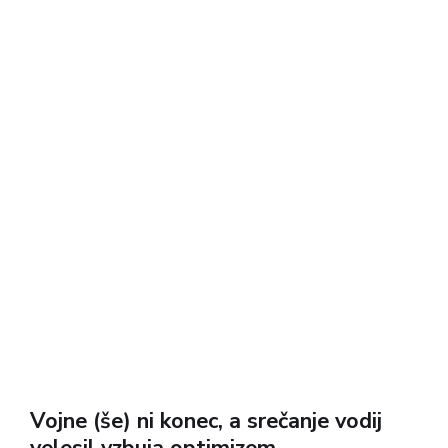
velik korak naprej v smeri mirovnega sporazuma....
Vojne (še) ni konec, a srečanje vodij