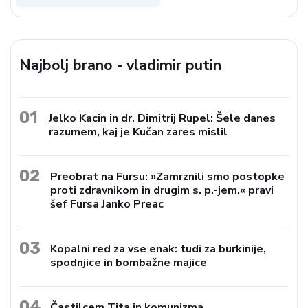
Najbolj brano - vladimir putin
01
Jelko Kacin in dr. Dimitrij Rupel: Šele danes
razumem, kaj je Kučan zares mislil
02
Preobrat na Fursu: »Zamrznili smo postopke
proti zdravnikom in drugim s. p.-jem,« pravi
šef Fursa Janko Preac
03
Kopalni red za vse enak: tudi za burkinije,
spodnjice in bombažne majice
04
Častilcem Tita in komunizma