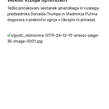
velesil vzbuja optimizem
Težko pričakovani sestanek ameriškega in ruskega
predsednika Donalda Trumpa in Vladimirja Putina
dogovora o prekinitvi ognja v Ukrajini ni prinesel,
sta pa bila z njim oba voditelja zadovoljna. Na
potezi je Volodimir Zelenski, je po srečanju dejal
Trump, ki se...