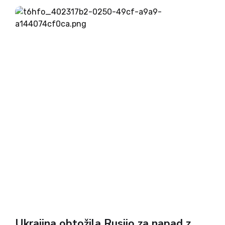
parlamentarnih volitev v Gruziji, pozive
Evropskega parlamenta k njihovi ponovitvi pa
označuje za neresne. Pojasnjuje, da so bile
majhne skupine nasilnežev...
Ukrajina obtožila Rusijo za napad z