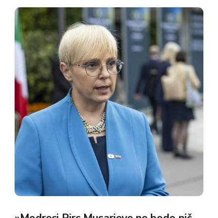
območje, kjer je bil nastanjen 47. ločena
zračnodesantni bataljon...