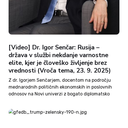
[Video] Dr. Igor Senčar: Rusija –
država v službi nekdanje varnostne
elite, kjer je človeško življenje brez
vrednosti (Vroča tema, 23. 9. 2025)
Z dr. Igorjem Senčarjem, docentom na področju
mednarodnih političnih ekonomskih in poslovnih
odnosov na Novi univerzi z bogato diplomatsko
kariero, smo v oddaji Vroča tema govorili o
mednarodni konferenci z naslovom Srednja
Evropa – konstanta v spreminjajočem se svetu,
ki...