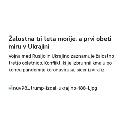
Žalostna tri leta morije, a prvi obeti
miru v Ukrajini
Vojna med Rusijo in Ukrajino zaznamuje žalostno
tretjo obletnico. Konflikt, ki je izbruhnil kmalu po
koncu pandemije koronavirusa, sicer izvira iz
dogodkov vsaj desetletje nazaj. A njegova
eskalacija v začetku leta 2022 je zahtevala
strašljiv krvni davek – več kot...