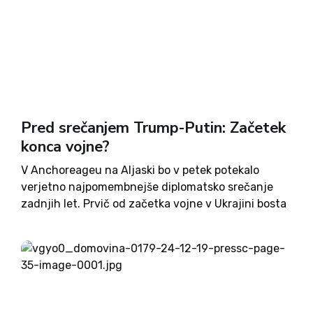
Pred srečanjem Trump-Putin: Začetek
konca vojne?
V Anchoreageu na Aljaski bo v petek potekalo
verjetno najpomembnejše diplomatsko srečanje
zadnjih let. Prvič od začetka vojne v Ukrajini bosta
za isto mizo sedla ameriški in ruski predsednik.
Pričakovanja so visoka in Donald Trump je izrazil
upanje, da bo...