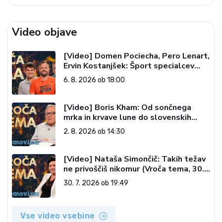
Video objave
[Video] Domen Pociecha, Pero Lenart,
Ervin Kostanjšek: Šport specialcev
(Vroča tema, 6. 8. 2026)
6. 8. 2026 ob 18:00
[Video] Boris Kham: Od sončnega
mrka in krvave lune do slovenskih
pečatov v vesolju (Vroča tema, 2. 8.
2. 8. 2026 ob 14:30
2026)
[Video] Nataša Simončič: Takih težav
ne privoščiš nikomur (Vroča tema, 30.
7. 2026)
30. 7. 2026 ob 19:49
Vse video vsebine