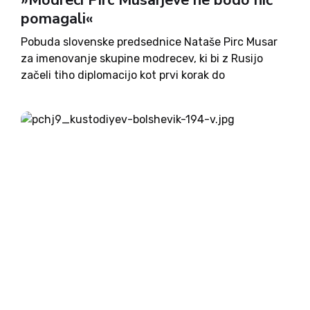
»Modreci Pirc Musarjeve ne bodo nič
pomagali«
Pobuda slovenske predsednice Nataše Pirc Musar
za imenovanje skupine modrecev, ki bi z Rusijo
začeli tiho diplomacijo kot prvi korak do
neposrednega dialoga, v tem trenutku ni realna,
ocenjuje mednarodni pravnik Miha Pogačnik. Kot
ocenjuje, bo vojna namreč zaustavljena takrat,...