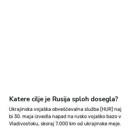
Katere cilje je Rusija sploh dosegla?
Ukrajinska vojaška obveščevalna služba (HUR) naj
bi 30. maja izvedla napad na rusko vojaško bazo v
Vladivostoku, skoraj 7.000 km od ukrajinske meje.
Po navedbah vira iz HUR sta eksploziji prizadeli