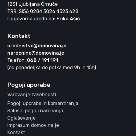
1231 Ljubljana Črnuče
TRR: SI56 0284 3026 4323 628
Odgovorna urednica:
Erika Ašič
Kontakt
urednistvo@domovina.je
narocnine@domovina.je
Telefon:
068 / 191 191
(od ponedeljka do petka med 9h in 15h)
Pogoji uporabe
Varovanje zasebnosti
Pogoji uporabe in komentiranja
Splosni pogoji naročanja
Oglaševanje
Impresum domovina.je
Kontakt