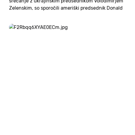
srečanje z ukrajinskim predsednikom Volodimirjem
Zelenskim, so sporočili ameriški predsednik Donald
Trump in evropski voditelji. Zelenski je novico
pozdravil in jo po poročanju Guardiana označil za
velik korak naprej v smeri mirovnega sporazuma....