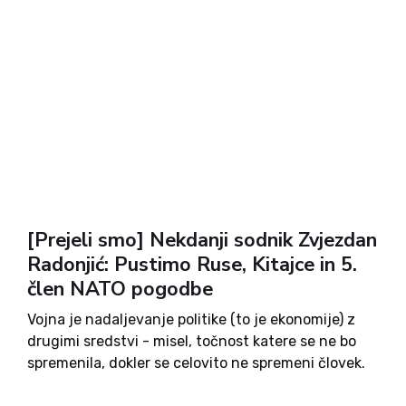
[Prejeli smo] Nekdanji sodnik Zvjezdan
Radonjić: Pustimo Ruse, Kitajce in 5.
člen NATO pogodbe
Vojna je nadaljevanje politike (to je ekonomije) z
drugimi sredstvi - misel, točnost katere se ne bo
spremenila, dokler se celovito ne spremeni človek.
Vojne bodo, kadar in kjer bodo ekonomski interesi,