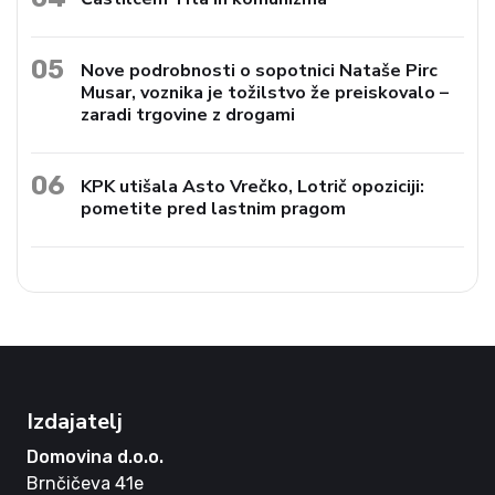
05
Nove podrobnosti o sopotnici Nataše Pirc
Musar, voznika je tožilstvo že preiskovalo –
zaradi trgovine z drogami
06
KPK utišala Asto Vrečko, Lotrič opoziciji:
pometite pred lastnim pragom
Izdajatelj
Domovina d.o.o.
Brnčičeva 41e