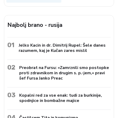
Najbolj brano - rusija
01
Jelko Kacin in dr. Dimitrij Rupel: Šele danes
razumem, kaj je Kučan zares mislil
02
Preobrat na Fursu: »Zamrznili smo postopke
proti zdravnikom in drugim s. p.-jem,« pravi
šef Fursa Janko Preac
03
Kopalni red za vse enak: tudi za burkinije,
spodnjice in bombažne majice
04
Častilcem Tita in komunizma