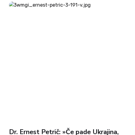
ki so notranja zakonitost političnih dogajanj in
smernic....
Dr. Ernest Petrič: »Če pade Ukrajina,