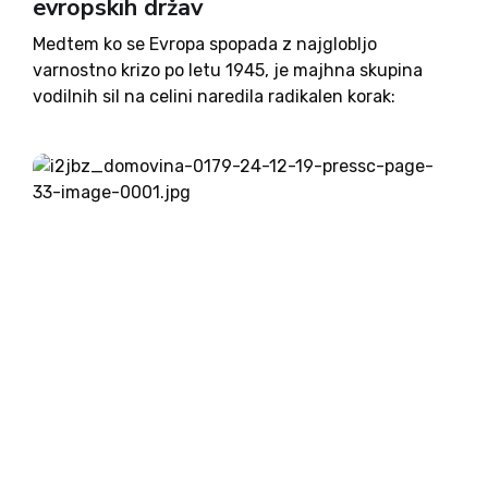
evropskih držav
Medtem ko se Evropa spopada z najglobljo
varnostno krizo po letu 1945, je majhna skupina
vodilnih sil na celini naredila radikalen korak:
zavrgli so tradicionalno hrepenenje po soglasju 27
držav na vrhovih v Bruslju in poskušali sami rešiti
zmešnjavo. Mini...