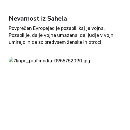
Nevarnost iz Sahela
Povprečen Evropejec je pozabil, kaj je vojna.
Pozabil je, da je vojna umazana, da ljudje v vojni
umirajo in da so predvsem ženske in otroci
največje žrtve vojnega razdejanja. Preprečevanje
vojne je torej smisel vsake racionalne državne
entitete, vendar je...