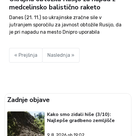
medcelinsko balistično raketo
Danes (21. 11.) so ukrajinske zračne sile v
jutranjem sporočilu za javnost obtožile Rusijo, da
je pri napadu na mesto Dnipro uporabila
medcelinsko balistično raketo (ICBM). Predsednik
Ukrajine Volodimir Zelenski je v izjavi izpostavil, da
se vse značilnosti izstreljene rakete...
« Prejšnja
Naslednja »
Zadnje objave
Kako smo zidali hiše (3/10):
Najlepše gradbeno zemljišče
9. 8. 2026 ob 19:02