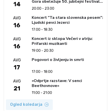
Gora obeležuje 50. jubilejni festival
14
narodno-zabavne glasbe
20:00 - 23:00
Koncert "Ta stara slovenska pesem":
AVG
Ljudski pevci Jezerci
16
17:00 - 18:30
Koncert iz sklopa Večeri v atriju:
AVG
Prifarski muzikanti
16
19:00 - 20:30
Pogovori o življenju in smrti
AVG
17
17:00 - 18:00
»Odprtje razstave: V senci
AVG
Beethovnove«
21
11:00 - 21:00
Ogled koledarja