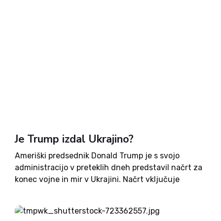
Je Trump izdal Ukrajino?
Ameriški predsednik Donald Trump je s svojo
administracijo v preteklih dneh predstavil načrt za
konec vojne in mir v Ukrajini. Načrt vključuje
neposredna pogajanja med ZDA in Rusko
federacijo, Ukrajina ter države EU pa naj bi se v
pogajanja vključile...