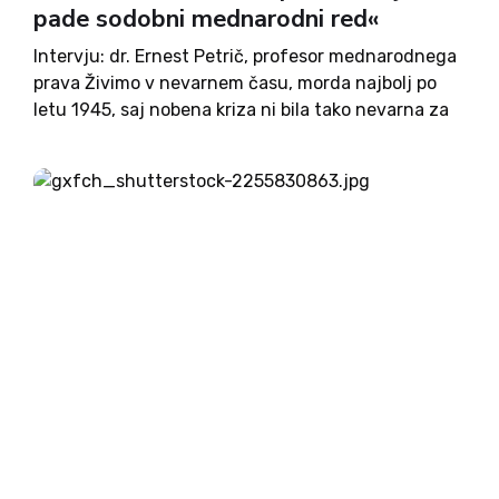
pade sodobni mednarodni red«
Intervju: dr. Ernest Petrič, profesor mednarodnega
prava Živimo v nevarnem času, morda najbolj po
letu 1945, saj nobena kriza ni bila tako nevarna za
nov svetovni konflikt, kot je ukrajinska. – Mislim,
da je Trump namenoma tako odigral, da bi...