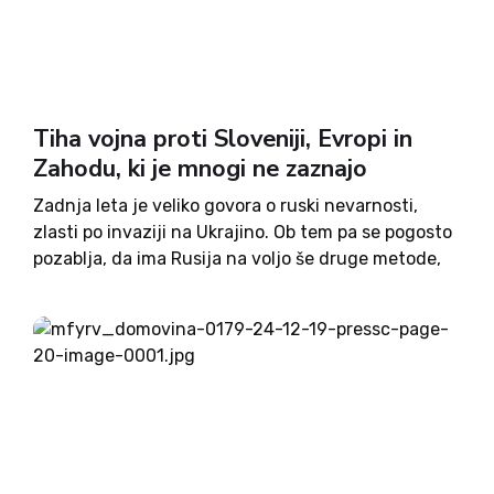
Tiha vojna proti Sloveniji, Evropi in
Zahodu, ki je mnogi ne zaznajo
Zadnja leta je veliko govora o ruski nevarnosti,
zlasti po invaziji na Ukrajino. Ob tem pa se pogosto
pozablja, da ima Rusija na voljo še druge metode,
s katerimi lahko notranje oslabi EU in zavezništvo
Nato. Ko nekdo sliši besedo...