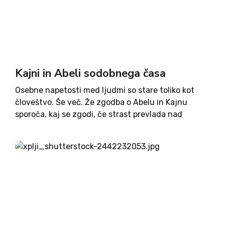
Kajni in Abeli sodobnega časa
Osebne napetosti med ljudmi so stare toliko kot
človeštvo. Še več. Že zgodba o Abelu in Kajnu
sporoča, kaj se zgodi, če strast prevlada nad
strpnostjo, če se ne moremo sprijazniti z lastno
sposobnostjo in objektivno realnostjo. Tudi delitev
na...